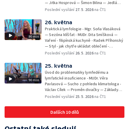
— Jitka Hosprová — Šimon Bilina — Jedlá
zahrada - Petra Matějková — Kulturní tipy
Poslední vysílání
27. 5. 2026
na ČT1
26. května
Praktická lymfologie - Mgr. Soňa Vlasáková
— Sezóna klíšťat - MUDr. Dita Smíšková —
90 min
Vaření - filipínská kuchyně - Radek Příhonský
— Styl - jak chytře ukládat oblečení -
Veronika Slaninová — Běháme s dětmi - jak
Poslední vysílání
26. 5. 2026
na ČT1
neztratit motivaci - Přemysl Vida a Babeta
Schneiderová — Colours of Ostrava - Filip
25. května
Košťálek a Jan Vojtko — Tajemství křišťálové
Úvod do problematiky lymfedému a
planety - Jan Maxián, Petr Horák a Adélka
lymfatické insuficience - MUDr. Věra
90 min
Hesová — Český svaz ochránců přírody - Eva
Pavlasová — Sucho z pohledu klimatologa -
Šrailová
Václav Cílek — Proměn divačky — Základy
bezpečnosti dětí na inline bruslích - Petr
Poslední vysílání
25. 5. 2026
na ČT1
Štefan — Zuzana Zlatohlávková —
Zooterapie - praktické využití - Linda
Dalších 10 dílů
Tinková — Pražské jaro - Klára Boudalová,
Marko Ivanović
Ostatní také sledují