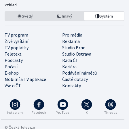
Vzhled
Světlý
Tmavý
Systém
TV program
Pro média
Živé vysílání
Reklama
TV poplatky
Studio Brno
Teletext
Studio Ostrava
Podcasty
Rada ČT
Počasí
Kariéra
E-shop
Podávání námětů
Mobilní a TV aplikace
Časté dotazy
Vše o ČT
Kontakty
Instagram
Facebook
YouTube
X
Threads
© Česká televize