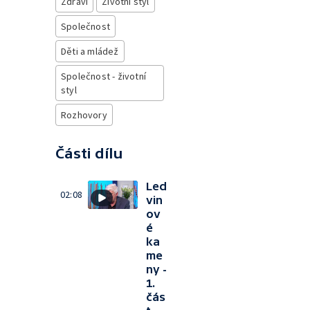
Zdraví
Životní styl
Společnost
Děti a mládež
Společnost - životní
styl
Rozhovory
Části dílu
Led
02:08
vin
ov
é
ka
me
ny -
1.
čás