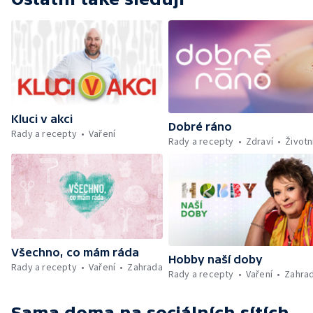
Kluci v akci
Dobré ráno
Rady a recepty
Vaření
Rady a recepty
Zdraví
Životn
Všechno, co mám ráda
Hobby naší doby
Rady a recepty
Vaření
Zahrada
Rady a recepty
Vaření
Zahra
Sama doma
na sociálních sítích