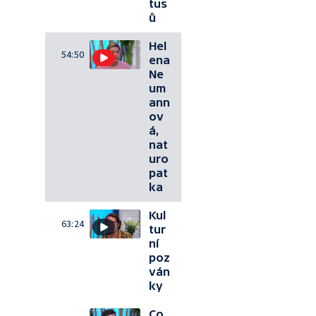
tus
ů
Hel
54:50
ena
Ne
um
ann
ov
á,
nat
uro
pat
ka
Kul
63:24
tur
ní
poz
ván
ky
Co