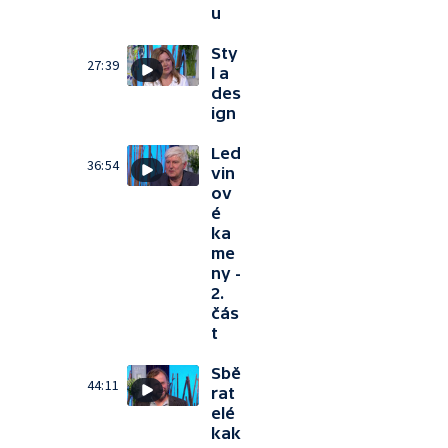
u
Sty
27:39
l a
des
ign
Led
36:54
vin
ov
é
ka
me
ny -
2.
čás
t
Sbě
44:11
rat
elé
kak