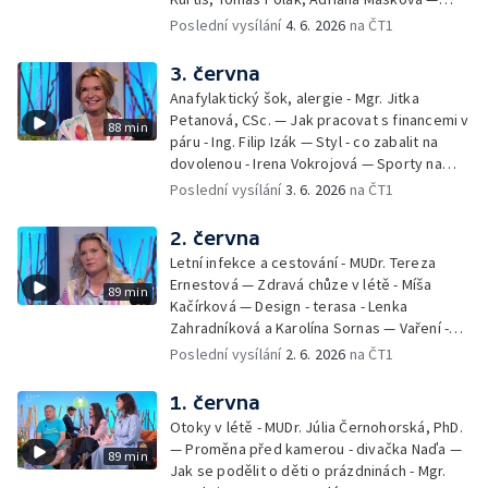
Debbie — Dětský čin roku — Zooterapie -
Poslední vysílání
4. 6. 2026
na ČT1
Ondřej Bláha — Vázání květin - Barbora
Jírová — Patrik Eliáš — Sladké recepty na
3. června
léto - Míša Sedláčková
Anafylaktický šok, alergie - Mgr. Jitka
Petanová, CSc. — Jak pracovat s financemi v
88 min
páru - Ing. Filip Izák — Styl - co zabalit na
dovolenou - Irena Vokrojová — Sporty na
léto - paddleboard — Alžběta Jungrová —
Poslední vysílání
3. 6. 2026
na ČT1
Kulturní pozvánky — Počasí na léto — Hanka
Heřmánková, Zdeněk Žák, Josef Vrána
2. června
Letní infekce a cestování - MUDr. Tereza
Ernestová — Zdravá chůze v létě - Míša
89 min
Kačírková — Design - terasa - Lenka
Zahradníková a Karolína Sornas — Vaření -
jahody - Simona Machurová — Letní sporty -
Poslední vysílání
2. 6. 2026
na ČT1
volejbal - Kateřina Valková — Jana Švandová
— Batohy do školy i na prázdniny - Mirka
1. června
Belhová — Pramen - Ivan Ostrochovský
Otoky v létě - MUDr. Júlia Černohorská, PhD.
— Proměna před kamerou - divačka Naďa —
89 min
Jak se podělit o děti o prázdninách - Mgr.