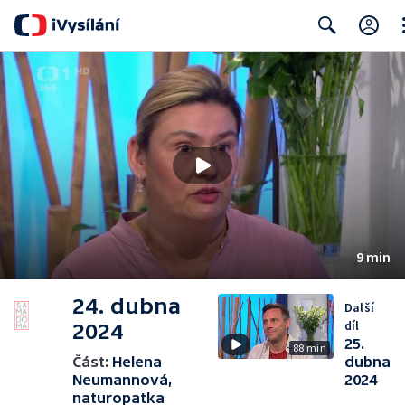
Cl
Search
9 min
24. dubna
Další
díl
2024
25.
88 min
Část:
Helena
dubna
Neumannová,
2024
naturopatka