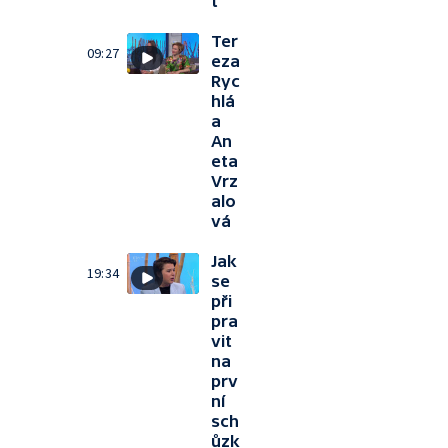
t
Ter
09:27
eza
Ryc
hlá
a
An
eta
Vrz
alo
vá
Jak
19:34
se
při
pra
vit
na
prv
ní
sch
ůzk