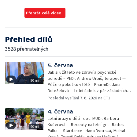
Přehrát celé video
Přehled dílů
3528 přehratelných
5. června
Jak si užít léto ve zdraví a psychické
pohodě – PhDr. Andrew Urbiš, terapeut —
90 min
Péče o pokožku v létě – PharmDr. Jana
Doleželová — Letní šatník z pár základních
kousků – Luděk Šmehlík, stylista —
Poslední vysílání
7. 6. 2026
na ČT1
Pozvánka na Letní shakespearovské
slavnosti – Jiří Krhut, hudebník — Vaření:
4. června
letní párty s přáteli – Pavla Pavelková —
Letní úrazy u dětí - doc. MUDr. Barbora
Festival v ulicích – Petra Hradilová — Muzejní
Kučerová — Recepty na letní gril - Radek
90 min
noc
Pálka — Stardance - Hana Dvorská, Michal
Kurtiš, Tomáš Polák, Adriana Mašková —