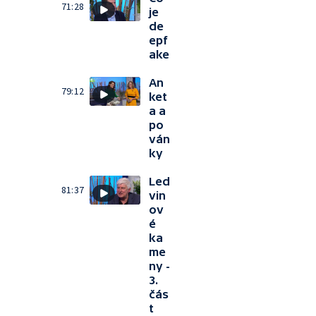
71:28
je
de
epf
ake
An
79:12
ket
a a
po
ván
ky
Led
81:37
vin
ov
é
ka
me
ny -
3.
čás
t