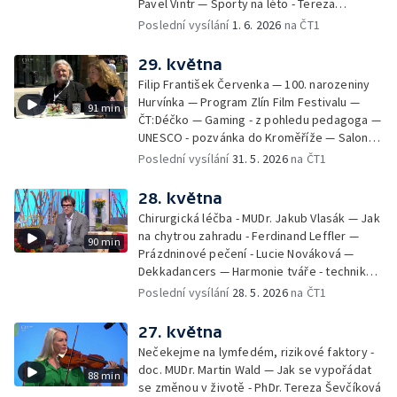
Pavel Vintr — Sporty na léto - Tereza
Michalová — Černé ovce — Změny v
Poslední vysílání
1. 6. 2026
na ČT1
odbavení na letišti - Jiří Hannich — Dovolená
v Českém ráji - Tomáš Jeřábek, Magdalena
29. května
Borová, Eva Váchová
Filip František Červenka — 100. narozeniny
Hurvínka — Program Zlín Film Festivalu —
91 min
ČT:Déčko — Gaming - z pohledu pedagoga —
UNESCO - pozvánka do Kroměříže — Salon
filmových klapek
Poslední vysílání
31. 5. 2026
na ČT1
28. května
Chirurgická léčba - MUDr. Jakub Vlasák — Jak
na chytrou zahradu - Ferdinand Leffler —
90 min
Prázdninové pečení - Lucie Nováková —
Dekkadancers — Harmonie tváře - techniky
přírodního omlazení - Martina Kavecká —
Poslední vysílání
28. 5. 2026
na ČT1
Historické ohlédnutí - seriál Kamenný řád -
Petr Bednařík — Počasí s Michalem Žákem
27. května
Nečekejme na lymfedém, rizikové faktory -
doc. MUDr. Martin Wald — Jak se vypořádat
88 min
se změnou v životě - PhDr. Tereza Ševčíková