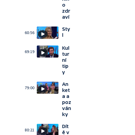
o
zdr
aví
Sty
60:56
l
Kul
69:19
tur
ní
tip
y
An
79:00
ket
a a
poz
ván
ky
Dít
80:21
ě v