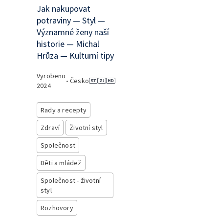
Jak nakupovat
potraviny — Styl —
Významné ženy naší
historie — Michal
Hrůza — Kulturní tipy
Vyrobeno
•
Česko
2024
Rady a recepty
Zdraví
Životní styl
Společnost
Děti a mládež
Společnost - životní
styl
Rozhovory