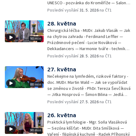
UNESCO - pozvánka do Kroměříže — Salon
filmových klapek
Poslední vysílání
31. 5. 2026
na ČT1
28. května
Chirurgická léčba - MUDr. Jakub Vlasák — Jak
na chytrou zahradu - Ferdinand Leffler —
90 min
Prázdninové pečení - Lucie Nováková —
Dekkadancers — Harmonie tváře - techniky
přírodního omlazení - Martina Kavecká —
Poslední vysílání
28. 5. 2026
na ČT1
Historické ohlédnutí - seriál Kamenný řád -
Petr Bednařík — Počasí s Michalem Žákem
27. května
Nečekejme na lymfedém, rizikové faktory -
doc. MUDr. Martin Wald — Jak se vypořádat
88 min
se změnou v životě - PhDr. Tereza Ševčíková
— Jitka Hosprová — Šimon Bilina — Jedlá
zahrada - Petra Matějková — Kulturní tipy
Poslední vysílání
27. 5. 2026
na ČT1
26. května
Praktická lymfologie - Mgr. Soňa Vlasáková
— Sezóna klíšťat - MUDr. Dita Smíšková —
90 min
Vaření - filipínská kuchyně - Radek Příhonský