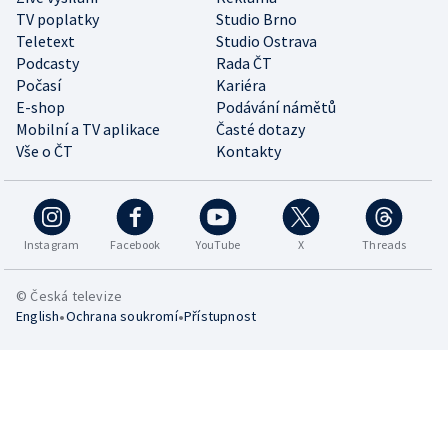
TV poplatky
Studio Brno
Teletext
Studio Ostrava
Podcasty
Rada ČT
Počasí
Kariéra
E-shop
Podávání námětů
Mobilní a TV aplikace
Časté dotazy
Vše o ČT
Kontakty
Instagram
Facebook
YouTube
X
Threads
© Česká televize
•
•
English
Ochrana soukromí
Přístupnost