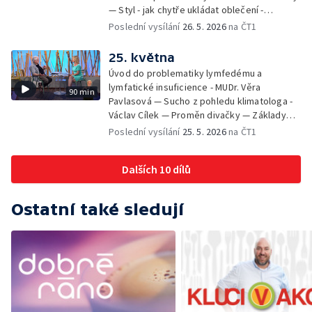
— Styl - jak chytře ukládat oblečení -
Veronika Slaninová — Běháme s dětmi - jak
Poslední vysílání
26. 5. 2026
na ČT1
neztratit motivaci - Přemysl Vida a Babeta
Schneiderová — Colours of Ostrava - Filip
25. května
Košťálek a Jan Vojtko — Tajemství křišťálové
Úvod do problematiky lymfedému a
planety - Jan Maxián, Petr Horák a Adélka
lymfatické insuficience - MUDr. Věra
90 min
Hesová — Český svaz ochránců přírody - Eva
Pavlasová — Sucho z pohledu klimatologa -
Šrailová
Václav Cílek — Proměn divačky — Základy
bezpečnosti dětí na inline bruslích - Petr
Poslední vysílání
25. 5. 2026
na ČT1
Štefan — Zuzana Zlatohlávková —
Zooterapie - praktické využití - Linda
Dalších 10 dílů
Tinková — Pražské jaro - Klára Boudalová,
Marko Ivanović
Ostatní také sledují