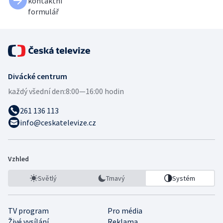
kontaktní
formulář
Divácké centrum
každý všední den:
8:00—16:00 hodin
261 136 113
info@ceskatelevize.cz
Vzhled
Světlý
Tmavý
Systém
TV program
Pro média
Živé vysílání
Reklama