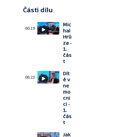
Části dílu
Mic
00:19
hal
Hrů
za -
1.
čás
t
Dít
06:23
ě v
ne
mo
cni
ci -
1.
čás
t
Jak