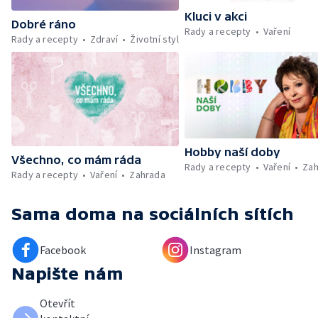
Kluci v akci
Dobré ráno
Rady a recepty
Vaření
Rady a recepty
Zdraví
Životní styl
Hobby naší doby
Všechno, co mám ráda
Rady a recepty
Vaření
Zah
Rady a recepty
Vaření
Zahrada
Sama doma
na sociálních sítích
Facebook
Instagram
Napište nám
Otevřít