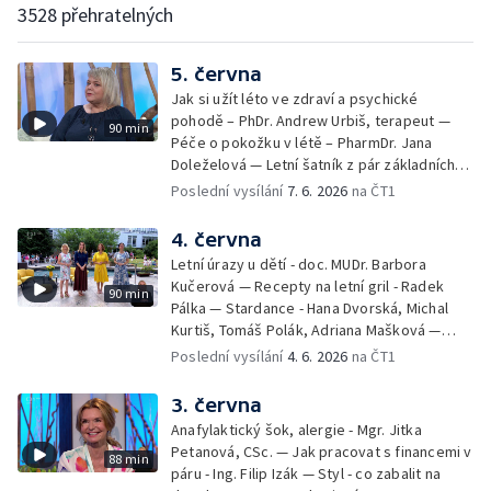
3528 přehratelných
5. června
Jak si užít léto ve zdraví a psychické
pohodě – PhDr. Andrew Urbiš, terapeut —
90 min
Péče o pokožku v létě – PharmDr. Jana
Doleželová — Letní šatník z pár základních
kousků – Luděk Šmehlík, stylista —
Poslední vysílání
7. 6. 2026
na ČT1
Pozvánka na Letní shakespearovské
slavnosti – Jiří Krhut, hudebník — Vaření:
4. června
letní párty s přáteli – Pavla Pavelková —
Letní úrazy u dětí - doc. MUDr. Barbora
Festival v ulicích – Petra Hradilová — Muzejní
Kučerová — Recepty na letní gril - Radek
90 min
noc
Pálka — Stardance - Hana Dvorská, Michal
Kurtiš, Tomáš Polák, Adriana Mašková —
Debbie — Dětský čin roku — Zooterapie -
Poslední vysílání
4. 6. 2026
na ČT1
Ondřej Bláha — Vázání květin - Barbora
Jírová — Patrik Eliáš — Sladké recepty na
3. června
léto - Míša Sedláčková
Anafylaktický šok, alergie - Mgr. Jitka
Petanová, CSc. — Jak pracovat s financemi v
88 min
páru - Ing. Filip Izák — Styl - co zabalit na