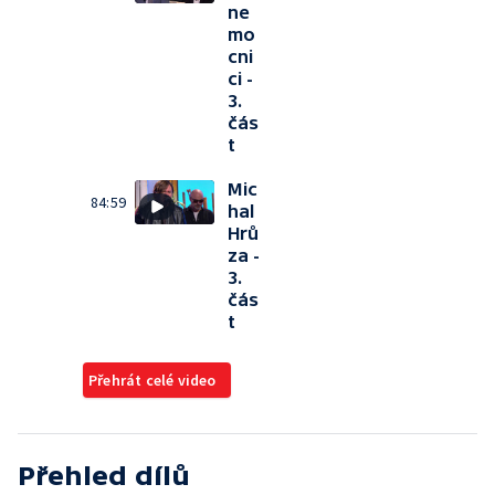
ne
mo
cni
ci -
3.
čás
t
Mic
84:59
hal
Hrů
za -
3.
čás
t
Přehrát celé video
Přehled dílů