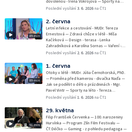
dovolenou - Irena Vokrojová — Sporty na
léto - paddleboard — Alžběta Jungrová —
Poslední vysílání
3. 6. 2026
na ČT1
Kulturní pozvánky — Počasí na léto — Hanka
Heřmánková, Zdeněk Žák, Josef Vrána
2. června
Letní infekce a cestování - MUDr. Tereza
Ernestová — Zdravá chůze v létě - Míša
89 min
Kačírková — Design - terasa - Lenka
Zahradníková a Karolína Sornas — Vaření -
jahody - Simona Machurová — Letní sporty -
Poslední vysílání
2. 6. 2026
na ČT1
volejbal - Kateřina Valková — Jana Švandová
— Batohy do školy i na prázdniny - Mirka
1. června
Belhová — Pramen - Ivan Ostrochovský
Otoky v létě - MUDr. Júlia Černohorská, PhD.
— Proměna před kamerou - divačka Naďa —
89 min
Jak se podělit o děti o prázdninách - Mgr.
Pavel Vintr — Sporty na léto - Tereza
Michalová — Černé ovce — Změny v
Poslední vysílání
1. 6. 2026
na ČT1
odbavení na letišti - Jiří Hannich — Dovolená
v Českém ráji - Tomáš Jeřábek, Magdalena
29. května
Borová, Eva Váchová
Filip František Červenka — 100. narozeniny
Hurvínka — Program Zlín Film Festivalu —
91 min
ČT:Déčko — Gaming - z pohledu pedagoga —