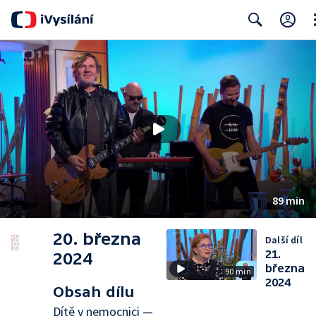
Cl
Search
89 min
20. března
Další díl
21.
2024
března
90 min
2024
Obsah dílu
Dítě v nemocnici —