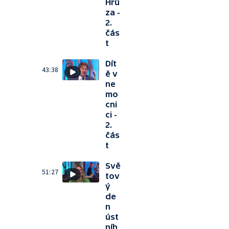
Hrů
za -
2.
čás
t
Dít
43:38
ě v
ne
mo
cni
ci -
2.
čás
t
Svě
51:27
tov
ý
de
n
úst
níh