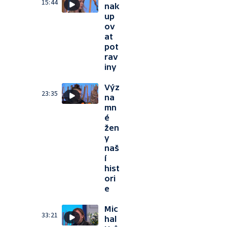
15:44
nak
up
ov
at
pot
rav
iny
Výz
23:35
na
mn
é
žen
y
naš
í
hist
ori
e
Mic
33:21
hal