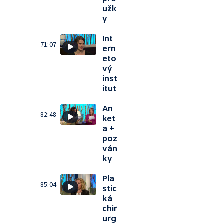
užk
y
Int
71:07
ern
eto
vý
inst
itut
An
82:48
ket
a +
poz
ván
ky
Pla
85:04
stic
ká
chir
urg