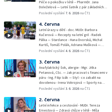
Péče o pokožku v létě – PharmDr. Jana
Doleželová — Letní šatník z pár základních
kousků – Luděk Šmehlík, stylista —
Poslední vysílání
7. 6. 2026
na ČT1
Pozvánka na Letní shakespearovské
slavnosti – Jiří Krhut, hudebník — Vaření:
4. června
letní párty s přáteli – Pavla Pavelková —
Letní úrazy u dětí - doc. MUDr. Barbora
Festival v ulicích – Petra Hradilová — Muzejní
Kučerová — Recepty na letní gril - Radek
90 min
noc
Pálka — Stardance - Hana Dvorská, Michal
Kurtiš, Tomáš Polák, Adriana Mašková —
Debbie — Dětský čin roku — Zooterapie -
Poslední vysílání
4. 6. 2026
na ČT1
Ondřej Bláha — Vázání květin - Barbora
Jírová — Patrik Eliáš — Sladké recepty na
3. června
léto - Míša Sedláčková
Anafylaktický šok, alergie - Mgr. Jitka
Petanová, CSc. — Jak pracovat s financemi v
88 min
páru - Ing. Filip Izák — Styl - co zabalit na
dovolenou - Irena Vokrojová — Sporty na
léto - paddleboard — Alžběta Jungrová —
Poslední vysílání
3. 6. 2026
na ČT1
Kulturní pozvánky — Počasí na léto — Hanka
Heřmánková, Zdeněk Žák, Josef Vrána
2. června
Letní infekce a cestování - MUDr. Tereza
Ernestová — Zdravá chůze v létě - Míša
89 min