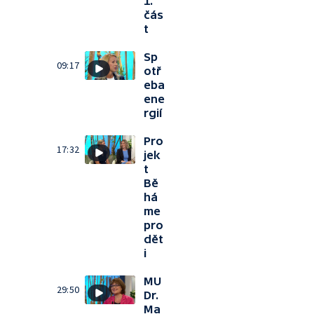
1.
čás
t
Sp
09:17
otř
eba
ene
rgií
Pro
17:32
jek
t
Bě
há
me
pro
dět
i
MU
29:50
Dr.
Ma