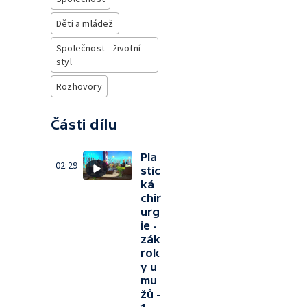
Děti a mládež
Společnost - životní
styl
Rozhovory
Části dílu
Pla
02:29
stic
ká
chir
urg
ie -
zák
rok
y u
mu
žů -