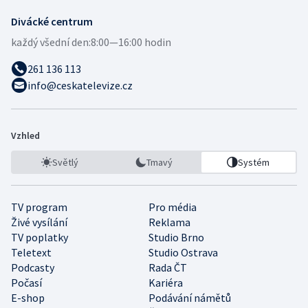
Divácké centrum
každý všední den:
8:00—16:00 hodin
261 136 113
info@ceskatelevize.cz
Vzhled
Světlý
Tmavý
Systém
TV program
Pro média
Živé vysílání
Reklama
TV poplatky
Studio Brno
Teletext
Studio Ostrava
Podcasty
Rada ČT
Počasí
Kariéra
E-shop
Podávání námětů