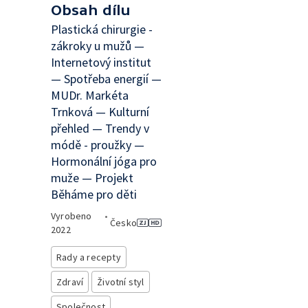
Obsah dílu
Plastická chirurgie -
zákroky u mužů —
Internetový institut
— Spotřeba energií —
MUDr. Markéta
Trnková — Kulturní
přehled — Trendy v
módě - proužky —
Hormonální jóga pro
muže — Projekt
Běháme pro děti
Vyrobeno
•
Česko
2022
Rady a recepty
Zdraví
Životní styl
Společnost