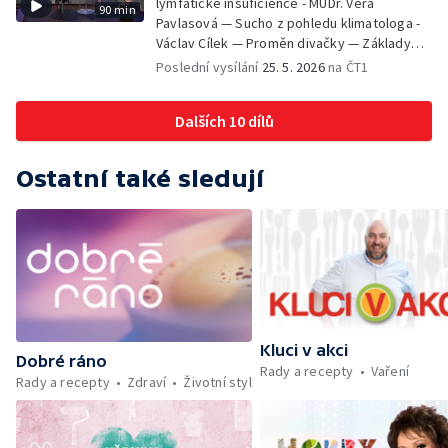
lymfatické insuficience - MUDr. Věra
90 min
Hesová — Český svaz ochránců přírody - Eva
Pavlasová — Sucho z pohledu klimatologa -
Šrailová
Václav Cílek — Proměn divačky — Základy
bezpečnosti dětí na inline bruslích - Petr
Poslední vysílání
25. 5. 2026
na ČT1
Štefan — Zuzana Zlatohlávková —
Zooterapie - praktické využití - Linda
Dalších 10 dílů
Tinková — Pražské jaro - Klára Boudalová,
Marko Ivanović
Ostatní také sledují
Kluci v akci
Dobré ráno
Rady a recepty
Vaření
Rady a recepty
Zdraví
Životní styl