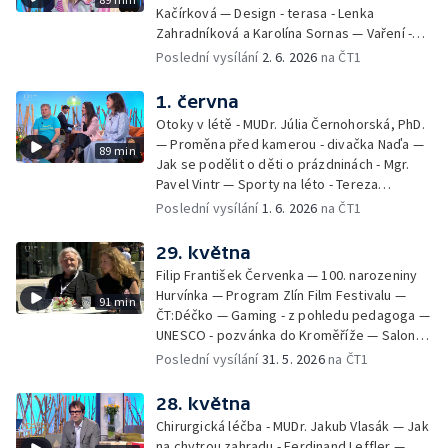
Kačírková — Design - terasa - Lenka
Zahradníková a Karolína Sornas — Vaření -
jahody - Simona Machurová — Letní sporty -
Poslední vysílání
2. 6. 2026
na ČT1
volejbal - Kateřina Valková — Jana Švandová
— Batohy do školy i na prázdniny - Mirka
1. června
Belhová — Pramen - Ivan Ostrochovský
Otoky v létě - MUDr. Júlia Černohorská, PhD.
— Proměna před kamerou - divačka Naďa —
89 min
Jak se podělit o děti o prázdninách - Mgr.
Pavel Vintr — Sporty na léto - Tereza
Michalová — Černé ovce — Změny v
Poslední vysílání
1. 6. 2026
na ČT1
odbavení na letišti - Jiří Hannich — Dovolená
v Českém ráji - Tomáš Jeřábek, Magdalena
29. května
Borová, Eva Váchová
Filip František Červenka — 100. narozeniny
Hurvínka — Program Zlín Film Festivalu —
91 min
ČT:Déčko — Gaming - z pohledu pedagoga —
UNESCO - pozvánka do Kroměříže — Salon
filmových klapek
Poslední vysílání
31. 5. 2026
na ČT1
28. května
Chirurgická léčba - MUDr. Jakub Vlasák — Jak
na chytrou zahradu - Ferdinand Leffler —