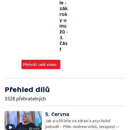
ie -
zák
rok
y u
mu
žů -
3.
čás
t
Přehrát celé video
Přehled dílů
3528 přehratelných
5. června
Jak si užít léto ve zdraví a psychické
pohodě – PhDr. Andrew Urbiš, terapeut —
90 min