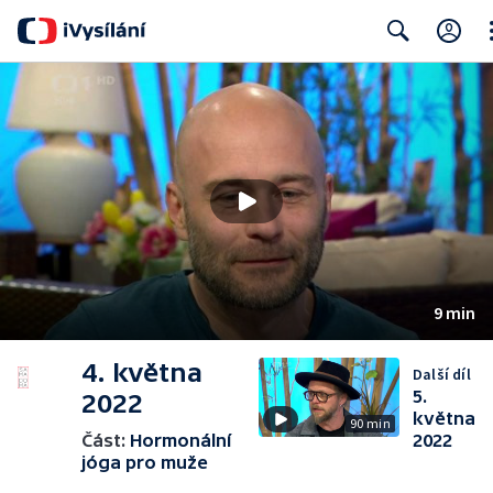
Cl
Search
9 min
4. května
Další díl
5.
2022
května
90 min
Část:
Hormonální
2022
jóga pro muže