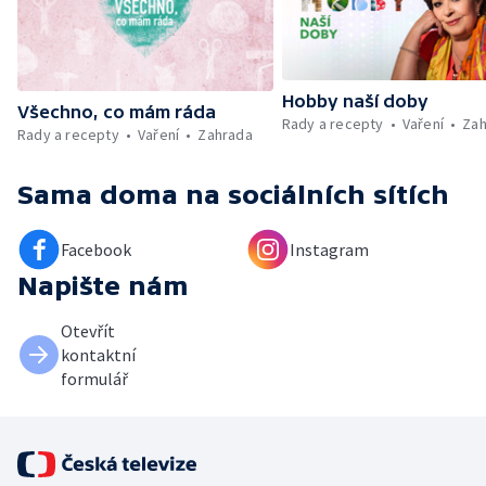
Hobby naší doby
Všechno, co mám ráda
Rady a recepty
Vaření
Zah
Rady a recepty
Vaření
Zahrada
Sama doma
na sociálních sítích
Facebook
Instagram
Napište nám
Otevřít
kontaktní
formulář