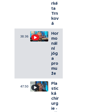
rké
ta
Trn
kov
á
Hor
38:36
mo
nál
ní
jóg
a
pro
mu
že
Pla
47:50
stic
ká
chir
urg
ie -