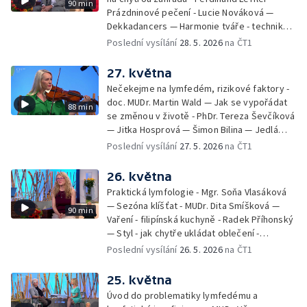
90 min
Prázdninové pečení - Lucie Nováková —
Dekkadancers — Harmonie tváře - techniky
přírodního omlazení - Martina Kavecká —
Poslední vysílání
28. 5. 2026
na ČT1
Historické ohlédnutí - seriál Kamenný řád -
Petr Bednařík — Počasí s Michalem Žákem
27. května
Nečekejme na lymfedém, rizikové faktory -
doc. MUDr. Martin Wald — Jak se vypořádat
88 min
se změnou v životě - PhDr. Tereza Ševčíková
— Jitka Hosprová — Šimon Bilina — Jedlá
zahrada - Petra Matějková — Kulturní tipy
Poslední vysílání
27. 5. 2026
na ČT1
26. května
Praktická lymfologie - Mgr. Soňa Vlasáková
— Sezóna klíšťat - MUDr. Dita Smíšková —
90 min
Vaření - filipínská kuchyně - Radek Příhonský
— Styl - jak chytře ukládat oblečení -
Veronika Slaninová — Běháme s dětmi - jak
Poslední vysílání
26. 5. 2026
na ČT1
neztratit motivaci - Přemysl Vida a Babeta
Schneiderová — Colours of Ostrava - Filip
25. května
Košťálek a Jan Vojtko — Tajemství křišťálové
Úvod do problematiky lymfedému a
planety - Jan Maxián, Petr Horák a Adélka