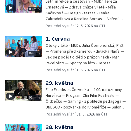
Letní infekce a cestování - MUDr. Tereza
Ernestová — Zdravá chůze v létě - Míša
89 min
Kačírková — Design - terasa - Lenka
Zahradníková a Karolína Sornas — Vaření -
jahody - Simona Machurová — Letní sporty -
Poslední vysílání
2. 6. 2026
na ČT1
volejbal - Kateřina Valková — Jana Švandová
— Batohy do školy i na prázdniny - Mirka
1. června
Belhová — Pramen - Ivan Ostrochovský
Otoky v létě - MUDr. Júlia Černohorská, PhD.
— Proměna před kamerou - divačka Naďa —
89 min
Jak se podělit o děti o prázdninách - Mgr.
Pavel Vintr — Sporty na léto - Tereza
Michalová — Černé ovce — Změny v
Poslední vysílání
1. 6. 2026
na ČT1
odbavení na letišti - Jiří Hannich — Dovolená
v Českém ráji - Tomáš Jeřábek, Magdalena
29. května
Borová, Eva Váchová
Filip František Červenka — 100. narozeniny
Hurvínka — Program Zlín Film Festivalu —
91 min
ČT:Déčko — Gaming - z pohledu pedagoga —
UNESCO - pozvánka do Kroměříže — Salon
filmových klapek
Poslední vysílání
31. 5. 2026
na ČT1
28. května