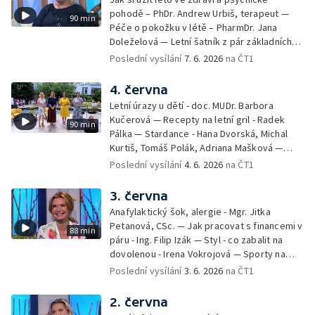
pohodě – PhDr. Andrew Urbiš, terapeut —
90 min
Péče o pokožku v létě – PharmDr. Jana
Doleželová — Letní šatník z pár základních
kousků – Luděk Šmehlík, stylista —
Poslední vysílání
7. 6. 2026
na ČT1
Pozvánka na Letní shakespearovské
slavnosti – Jiří Krhut, hudebník — Vaření:
4. června
letní párty s přáteli – Pavla Pavelková —
Letní úrazy u dětí - doc. MUDr. Barbora
Festival v ulicích – Petra Hradilová — Muzejní
Kučerová — Recepty na letní gril - Radek
90 min
noc
Pálka — Stardance - Hana Dvorská, Michal
Kurtiš, Tomáš Polák, Adriana Mašková —
Debbie — Dětský čin roku — Zooterapie -
Poslední vysílání
4. 6. 2026
na ČT1
Ondřej Bláha — Vázání květin - Barbora
Jírová — Patrik Eliáš — Sladké recepty na
3. června
léto - Míša Sedláčková
Anafylaktický šok, alergie - Mgr. Jitka
Petanová, CSc. — Jak pracovat s financemi v
88 min
páru - Ing. Filip Izák — Styl - co zabalit na
dovolenou - Irena Vokrojová — Sporty na
léto - paddleboard — Alžběta Jungrová —
Poslední vysílání
3. 6. 2026
na ČT1
Kulturní pozvánky — Počasí na léto — Hanka
Heřmánková, Zdeněk Žák, Josef Vrána
2. června