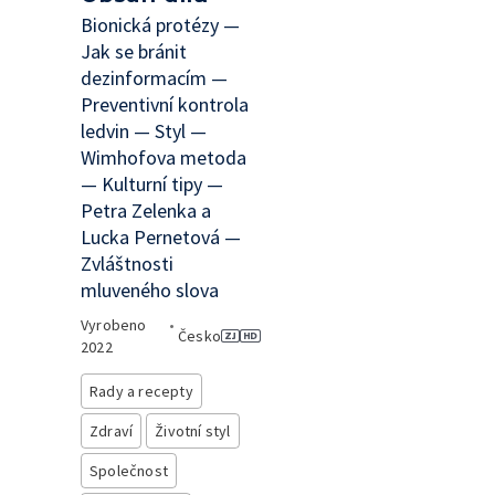
Bionická protézy —
Jak se bránit
dezinformacím —
Preventivní kontrola
ledvin — Styl —
Wimhofova metoda
— Kulturní tipy —
Petra Zelenka a
Lucka Pernetová —
Zvláštnosti
mluveného slova
Vyrobeno
•
Česko
2022
Rady a recepty
Zdraví
Životní styl
Společnost