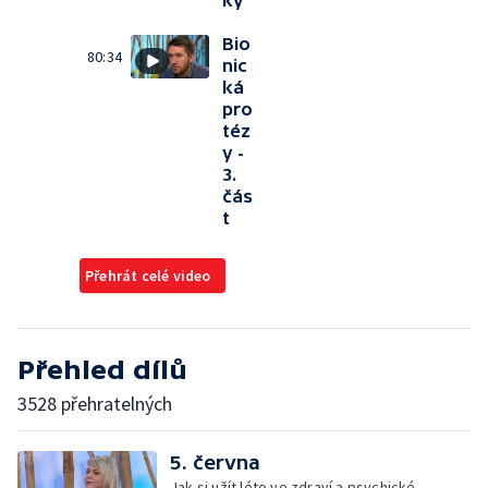
Bio
80:34
nic
ká
pro
téz
y -
3.
čás
t
Přehrát celé video
Přehled dílů
3528 přehratelných
5. června
Jak si užít léto ve zdraví a psychické