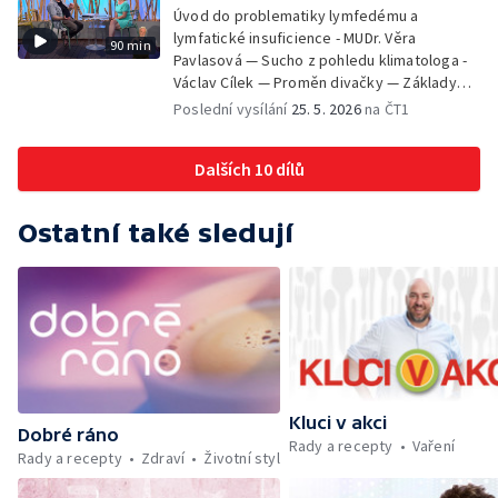
Košťálek a Jan Vojtko — Tajemství křišťálové
Úvod do problematiky lymfedému a
planety - Jan Maxián, Petr Horák a Adélka
lymfatické insuficience - MUDr. Věra
90 min
Hesová — Český svaz ochránců přírody - Eva
Pavlasová — Sucho z pohledu klimatologa -
Šrailová
Václav Cílek — Proměn divačky — Základy
bezpečnosti dětí na inline bruslích - Petr
Poslední vysílání
25. 5. 2026
na ČT1
Štefan — Zuzana Zlatohlávková —
Zooterapie - praktické využití - Linda
Dalších 10 dílů
Tinková — Pražské jaro - Klára Boudalová,
Marko Ivanović
Ostatní také sledují
Kluci v akci
Dobré ráno
Rady a recepty
Vaření
Rady a recepty
Zdraví
Životní styl