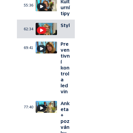
Kult
55:36
urní
tipy
Styl
62:34
Pre
69:41
ven
tivn
í
kon
trol
a
led
vin
Ank
77:40
eta
+
poz
ván
ky