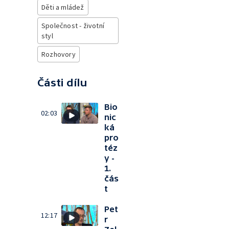
Děti a mládež
Společnost - životní
styl
Rozhovory
Části dílu
Bio
02:03
nic
ká
pro
téz
y -
1.
čás
t
Pet
12:17
r