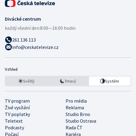
Divácké centrum
každý všední den:
8:00—16:00 hodin
261 136 113
info@ceskatelevize.cz
Vzhled
Světlý
Tmavý
Systém
TV program
Pro média
Živé vysílání
Reklama
TV poplatky
Studio Brno
Teletext
Studio Ostrava
Podcasty
Rada ČT
Počasí
Kariéra