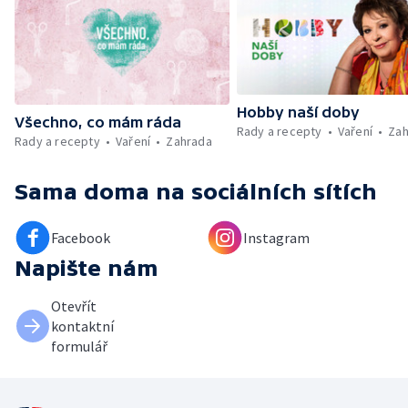
Hobby naší doby
Všechno, co mám ráda
Rady a recepty
Vaření
Zah
Rady a recepty
Vaření
Zahrada
Sama doma
na sociálních sítích
Facebook
Instagram
Napište nám
Otevřít
kontaktní
formulář