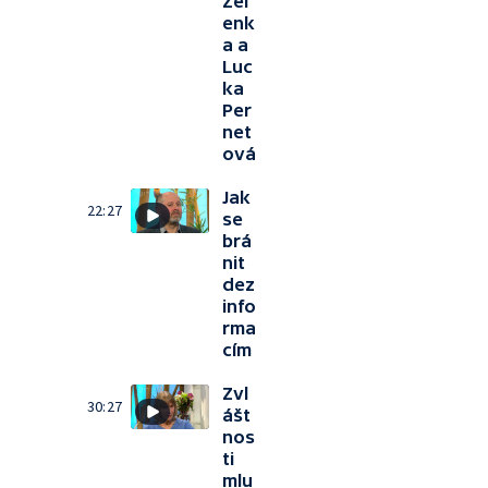
Zel
enk
a a
Luc
ka
Per
net
ová
Jak
22:27
se
brá
nit
dez
info
rma
cím
Zvl
30:27
ášt
nos
ti
mlu