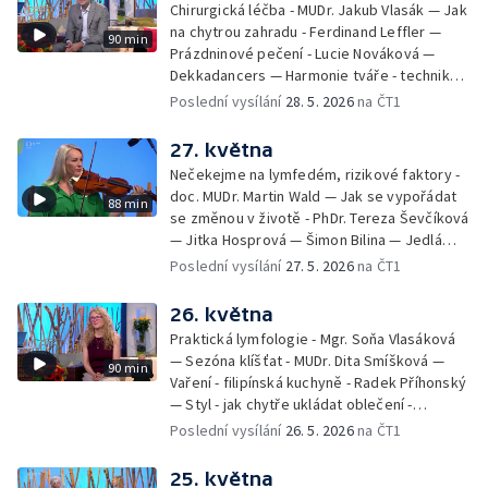
Chirurgická léčba - MUDr. Jakub Vlasák — Jak
na chytrou zahradu - Ferdinand Leffler —
90 min
Prázdninové pečení - Lucie Nováková —
Dekkadancers — Harmonie tváře - techniky
přírodního omlazení - Martina Kavecká —
Poslední vysílání
28. 5. 2026
na ČT1
Historické ohlédnutí - seriál Kamenný řád -
Petr Bednařík — Počasí s Michalem Žákem
27. května
Nečekejme na lymfedém, rizikové faktory -
doc. MUDr. Martin Wald — Jak se vypořádat
88 min
se změnou v životě - PhDr. Tereza Ševčíková
— Jitka Hosprová — Šimon Bilina — Jedlá
zahrada - Petra Matějková — Kulturní tipy
Poslední vysílání
27. 5. 2026
na ČT1
26. května
Praktická lymfologie - Mgr. Soňa Vlasáková
— Sezóna klíšťat - MUDr. Dita Smíšková —
90 min
Vaření - filipínská kuchyně - Radek Příhonský
— Styl - jak chytře ukládat oblečení -
Veronika Slaninová — Běháme s dětmi - jak
Poslední vysílání
26. 5. 2026
na ČT1
neztratit motivaci - Přemysl Vida a Babeta
Schneiderová — Colours of Ostrava - Filip
25. května