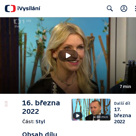
Cl
Search
7 min
16. března
Další díl
17.
2022
března
88 min
Část:
Styl
2022
Obsah dílu