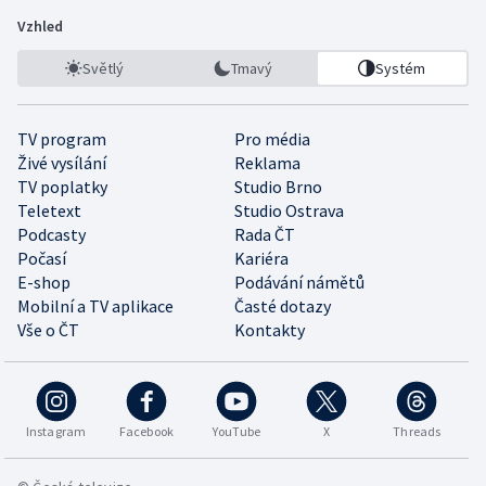
Vzhled
Světlý
Tmavý
Systém
TV program
Pro média
Živé vysílání
Reklama
TV poplatky
Studio Brno
Teletext
Studio Ostrava
Podcasty
Rada ČT
Počasí
Kariéra
E-shop
Podávání námětů
Mobilní a TV aplikace
Časté dotazy
Vše o ČT
Kontakty
Instagram
Facebook
YouTube
X
Threads