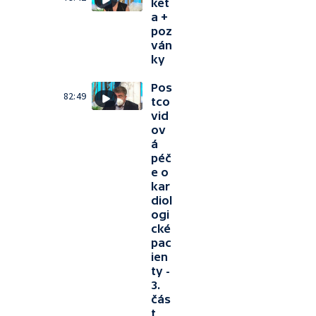
ket
a +
poz
ván
ky
Pos
82:49
tco
vid
ov
á
péč
e o
kar
diol
ogi
cké
pac
ien
ty -
3.
čás
t