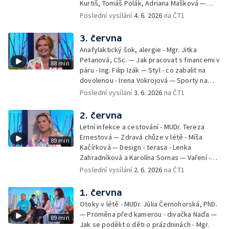
Kurtiš, Tomáš Polák, Adriana Mašková —
Debbie — Dětský čin roku — Zooterapie -
Poslední vysílání
4. 6. 2026
na ČT1
Ondřej Bláha — Vázání květin - Barbora
Jírová — Patrik Eliáš — Sladké recepty na
3. června
léto - Míša Sedláčková
Anafylaktický šok, alergie - Mgr. Jitka
Petanová, CSc. — Jak pracovat s financemi v
88 min
páru - Ing. Filip Izák — Styl - co zabalit na
dovolenou - Irena Vokrojová — Sporty na
léto - paddleboard — Alžběta Jungrová —
Poslední vysílání
3. 6. 2026
na ČT1
Kulturní pozvánky — Počasí na léto — Hanka
Heřmánková, Zdeněk Žák, Josef Vrána
2. června
Letní infekce a cestování - MUDr. Tereza
Ernestová — Zdravá chůze v létě - Míša
89 min
Kačírková — Design - terasa - Lenka
Zahradníková a Karolína Sornas — Vaření -
jahody - Simona Machurová — Letní sporty -
Poslední vysílání
2. 6. 2026
na ČT1
volejbal - Kateřina Valková — Jana Švandová
— Batohy do školy i na prázdniny - Mirka
1. června
Belhová — Pramen - Ivan Ostrochovský
Otoky v létě - MUDr. Júlia Černohorská, PhD.
— Proměna před kamerou - divačka Naďa —
89 min
Jak se podělit o děti o prázdninách - Mgr.