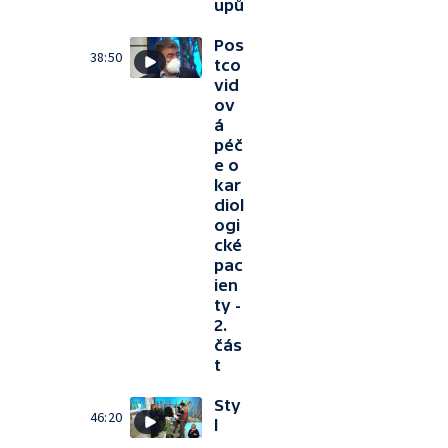
upů
Pos
38:50
tco
vid
ov
á
péč
e o
kar
diol
ogi
cké
pac
ien
ty -
2.
čás
t
Sty
46:20
l