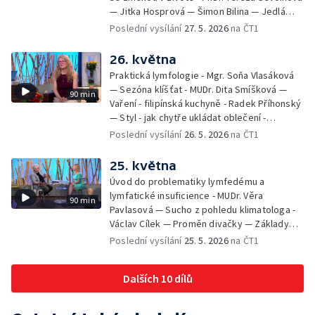
— Jitka Hosprová — Šimon Bilina — Jedlá
zahrada - Petra Matějková — Kulturní tipy
Poslední vysílání
27. 5. 2026
na ČT1
26. května
Praktická lymfologie - Mgr. Soňa Vlasáková
— Sezóna klíšťat - MUDr. Dita Smíšková —
90 min
Vaření - filipínská kuchyně - Radek Příhonský
— Styl - jak chytře ukládat oblečení -
Veronika Slaninová — Běháme s dětmi - jak
Poslední vysílání
26. 5. 2026
na ČT1
neztratit motivaci - Přemysl Vida a Babeta
Schneiderová — Colours of Ostrava - Filip
25. května
Košťálek a Jan Vojtko — Tajemství křišťálové
Úvod do problematiky lymfedému a
planety - Jan Maxián, Petr Horák a Adélka
lymfatické insuficience - MUDr. Věra
90 min
Hesová — Český svaz ochránců přírody - Eva
Pavlasová — Sucho z pohledu klimatologa -
Šrailová
Václav Cílek — Proměn divačky — Základy
bezpečnosti dětí na inline bruslích - Petr
Poslední vysílání
25. 5. 2026
na ČT1
Štefan — Zuzana Zlatohlávková —
Zooterapie - praktické využití - Linda
Dalších 10 dílů
Tinková — Pražské jaro - Klára Boudalová,
Marko Ivanović