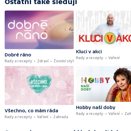
Ostatní také sledují
Kluci v akci
Dobré ráno
Rady a recepty
Vaření
Rady a recepty
Zdraví
Životní styl
Hobby naší doby
Všechno, co mám ráda
Rady a recepty
Vaření
Zah
Rady a recepty
Vaření
Zahrada