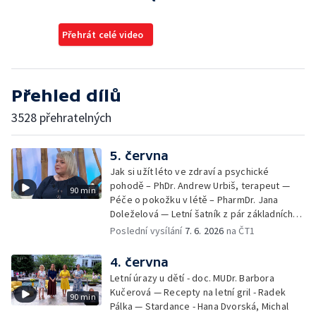
Přehrát celé video
Přehled dílů
3528 přehratelných
5. června
Jak si užít léto ve zdraví a psychické
pohodě – PhDr. Andrew Urbiš, terapeut —
90 min
Péče o pokožku v létě – PharmDr. Jana
Doleželová — Letní šatník z pár základních
kousků – Luděk Šmehlík, stylista —
Poslední vysílání
7. 6. 2026
na ČT1
Pozvánka na Letní shakespearovské
slavnosti – Jiří Krhut, hudebník — Vaření:
4. června
letní párty s přáteli – Pavla Pavelková —
Letní úrazy u dětí - doc. MUDr. Barbora
Festival v ulicích – Petra Hradilová — Muzejní
Kučerová — Recepty na letní gril - Radek
90 min
noc
Pálka — Stardance - Hana Dvorská, Michal