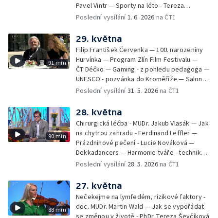
Pavel Vintr — Sporty na léto - Tereza
Michalová — Černé ovce — Změny v
Poslední vysílání
1. 6. 2026
na ČT1
odbavení na letišti - Jiří Hannich — Dovolená
v Českém ráji - Tomáš Jeřábek, Magdalena
29. května
Borová, Eva Váchová
Filip František Červenka — 100. narozeniny
Hurvínka — Program Zlín Film Festivalu —
91 min
ČT:Déčko — Gaming - z pohledu pedagoga —
UNESCO - pozvánka do Kroměříže — Salon
filmových klapek
Poslední vysílání
31. 5. 2026
na ČT1
28. května
Chirurgická léčba - MUDr. Jakub Vlasák — Jak
na chytrou zahradu - Ferdinand Leffler —
90 min
Prázdninové pečení - Lucie Nováková —
Dekkadancers — Harmonie tváře - techniky
přírodního omlazení - Martina Kavecká —
Poslední vysílání
28. 5. 2026
na ČT1
Historické ohlédnutí - seriál Kamenný řád -
Petr Bednařík — Počasí s Michalem Žákem
27. května
Nečekejme na lymfedém, rizikové faktory -
doc. MUDr. Martin Wald — Jak se vypořádat
88 min
se změnou v životě - PhDr. Tereza Ševčíková