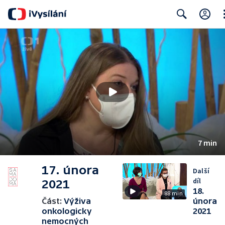
Cl
Search
7 min
17. února
Další
díl
2021
18.
88 min
Část:
Výživa
února
onkologicky
2021
nemocných