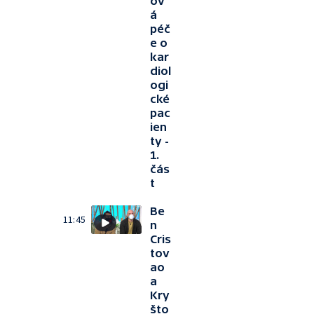
ov
á
péč
e o
kar
diol
ogi
cké
pac
ien
ty -
1.
čás
t
Be
11:45
n
Cris
tov
ao
a
Kry
što