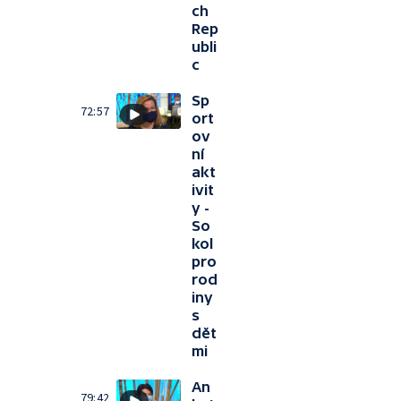
ch
Rep
ubli
c
Sp
72:57
ort
ov
ní
akt
ivit
y -
So
kol
pro
rod
iny
s
dět
mi
An
79:42