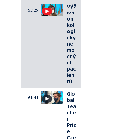
Výž
55:25
iva
on
kol
ogi
cky
ne
mo
cný
ch
pac
ien
tů
Glo
61:44
bal
Tea
che
r
Priz
e
Cze