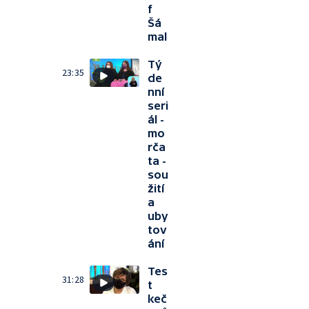
f
Šá
mal
Tý
23:35
de
nní
seri
ál -
mo
rča
ta -
sou
žití
a
uby
tov
ání
Tes
31:28
t
keč