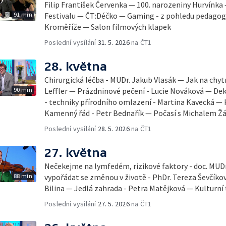
Filip František Červenka — 100. narozeniny Hurvínka
91 min
Festivalu — ČT:Déčko — Gaming - z pohledu pedago
Kroměříže — Salon filmových klapek
Poslední vysílání
31. 5. 2026
na ČT1
28. května
Chirurgická léčba - MUDr. Jakub Vlasák — Jak na chyt
90 min
Leffler — Prázdninové pečení - Lucie Nováková — D
- techniky přírodního omlazení - Martina Kavecká — H
Kamenný řád - Petr Bednařík — Počasí s Michalem 
Poslední vysílání
28. 5. 2026
na ČT1
27. května
Nečekejme na lymfedém, rizikové faktory - doc. MUDr
88 min
vypořádat se změnou v životě - PhDr. Tereza Ševčík
Bilina — Jedlá zahrada - Petra Matějková — Kulturní 
Poslední vysílání
27. 5. 2026
na ČT1