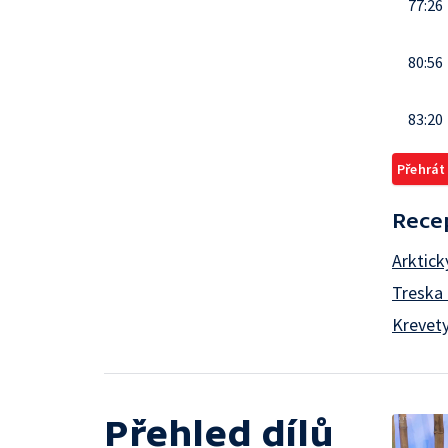
77:26
80:56
83:20
Přehrát
Rece
Arktick
Treska 
Krevet
Přehled dílů