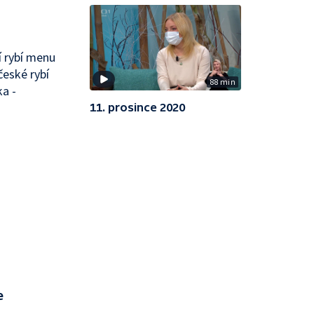
í rybí menu
české rybí
88 min
a -
11. prosince 2020
e