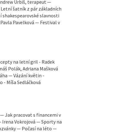
 Andrew Urbiš, terapeut —
Letní šatník z pár základních
ní shakespearovské slavnosti
– Pavla Pavelková — Festival v
cepty na letní gril - Radek
omáš Polák, Adriana Mašková
áha — Vázání květin -
to - Míša Sedláčková
. — Jak pracovat s financemi v
u - Irena Vokrojová — Sporty na
ozvánky — Počasí na léto —