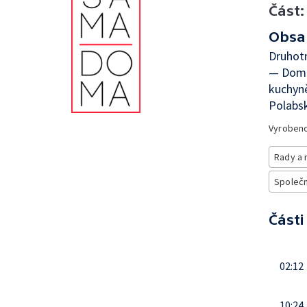
Část:
Obsa
Druhotn
— Domác
kuchyn
Polabs
Vyroben
Rady a 
Společno
Části
02:12
10:24