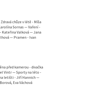
Zdravá chůze v létě - Míša
arolína Sornas — Vaření -
 - Kateřina Valková — Jana
elhová — Pramen - Ivan
měna před kamerou - divačka
el Vintr — Sporty na léto -
 letišti - Jiří Hannich —
 Borová, Eva Váchová