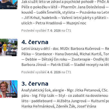
Jak si užít léto ve zdraví a psychické pohodě – PhDr.
90 min
Péče o pokožku v létě – PharmDr. Jana Doleželová — 
kousků – Luděk Šmehlík, stylista — Pozvánka na Let
– Jiří Krhut, hudebník — Vaření: letní párty s přáteli 
ulicích – Petra Hradilová — Muzejní noc
Poslední vysílání
7. 6. 2026
na ČT1
4. června
Letní úrazy u dětí - doc. MUDr. Barbora Kučerová — Re
90 min
Pálka — Stardance - Hana Dvorská, Michal Kurtiš, T
— Debbie — Dětský čin roku — Zooterapie - Ondřej Bl
Barbora Jírová — Patrik Eliáš — Sladké recepty na lé
Poslední vysílání
4. 6. 2026
na ČT1
3. června
Anafylaktický šok, alergie - Mgr. Jitka Petanová, CSc
88 min
páru - Ing. Filip Izák — Styl - co zabalit na dovoleno
léto - paddleboard — Alžběta Jungrová — Kulturní p
Hanka Heřmánková, Zdeněk Žák, Josef Vrána