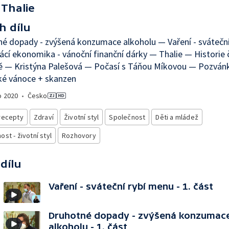
Thalie
h dílu
é dopady - zvýšená konzumace alkoholu — Vaření - svátečn
í ekonomika - vánoční finanční dárky — Thalie — Historie 
ě — Kristýna Palešová — Počasí s Táňou Míkovou — Pozvánk
ké vánoce + skanzen
o
2020
•
Česko
recepty
Zdraví
Životní styl
Společnost
Děti a mládež
st - životní styl
Rozhovory
 dílu
Vaření - sváteční rybí menu - 1. část
Druhotné dopady - zvýšená konzumac
alkoholu - 1. část