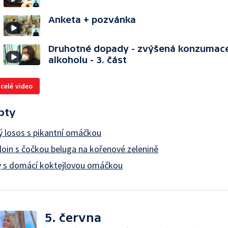
Anketa + pozvánka
Druhotné dopady - zvýšená konzumac
alkoholu - 3. část
 celé video
pty
ý losos s pikantní omáčkou
loin s čočkou beluga na kořenové zelenině
y s domácí koktejlovou omáčkou
5. června