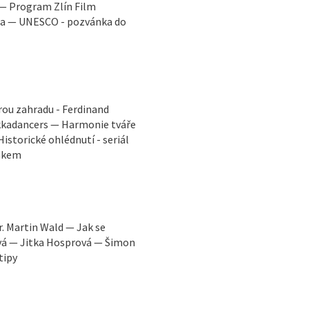
 — Program Zlín Film
ga — UNESCO - pozvánka do
rou zahradu - Ferdinand
ekkadancers — Harmonie tváře
istorické ohlédnutí - seriál
Žákem
. Martin Wald — Jak se
ová — Jitka Hosprová — Šimon
tipy