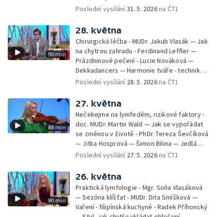
filmových klapek
Poslední vysílání
31. 5. 2026
na ČT1
28. května
Chirurgická léčba - MUDr. Jakub Vlasák — Jak
na chytrou zahradu - Ferdinand Leffler —
90 min
Prázdninové pečení - Lucie Nováková —
Dekkadancers — Harmonie tváře - techniky
přírodního omlazení - Martina Kavecká —
Poslední vysílání
28. 5. 2026
na ČT1
Historické ohlédnutí - seriál Kamenný řád -
Petr Bednařík — Počasí s Michalem Žákem
27. května
Nečekejme na lymfedém, rizikové faktory -
doc. MUDr. Martin Wald — Jak se vypořádat
88 min
se změnou v životě - PhDr. Tereza Ševčíková
— Jitka Hosprová — Šimon Bilina — Jedlá
zahrada - Petra Matějková — Kulturní tipy
Poslední vysílání
27. 5. 2026
na ČT1
26. května
Praktická lymfologie - Mgr. Soňa Vlasáková
— Sezóna klíšťat - MUDr. Dita Smíšková —
90 min
Vaření - filipínská kuchyně - Radek Příhonský
— Styl - jak chytře ukládat oblečení -