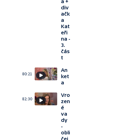
a +
div
ačk
a
Kat
eři
na -
3.
čás
t
An
80:21
ket
a
Vro
82:30
zen
é
va
dy
-
obli
čej