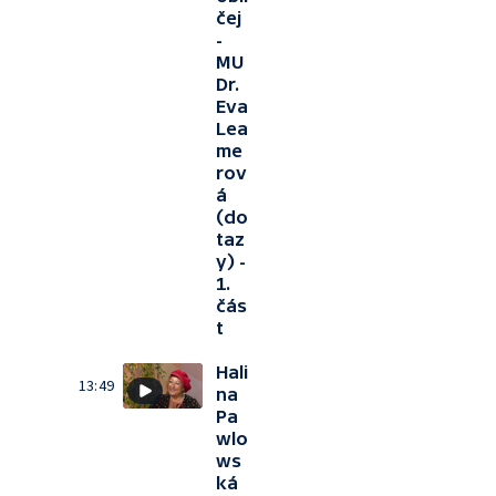
čej
-
MU
Dr.
Eva
Lea
me
rov
á
(do
taz
y) -
1.
čás
t
Hali
13:49
na
Pa
wlo
ws
ká