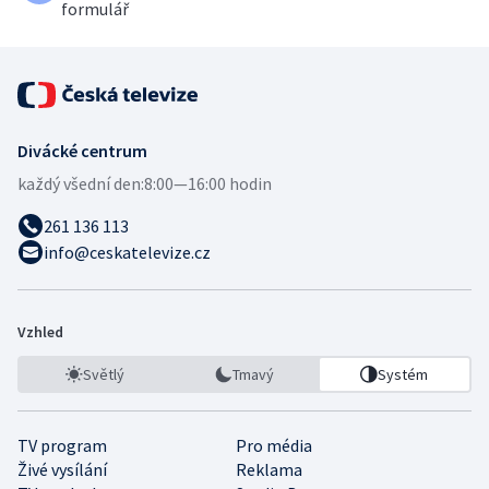
formulář
Divácké centrum
každý všední den:
8:00—16:00 hodin
261 136 113
info@ceskatelevize.cz
Vzhled
Světlý
Tmavý
Systém
TV program
Pro média
Živé vysílání
Reklama