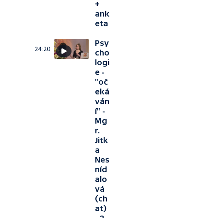
+
ank
eta
Psy
24:20
cho
logi
e -
"oč
eká
ván
í" -
Mg
r.
Jitk
a
Nes
níd
alo
vá
(ch
at)