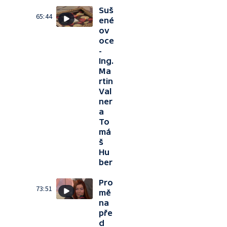
Suš
65:44
ené
ov
oce
-
Ing.
Ma
rtin
Val
ner
a
To
má
š
Hu
ber
Pro
73:51
mě
na
pře
d