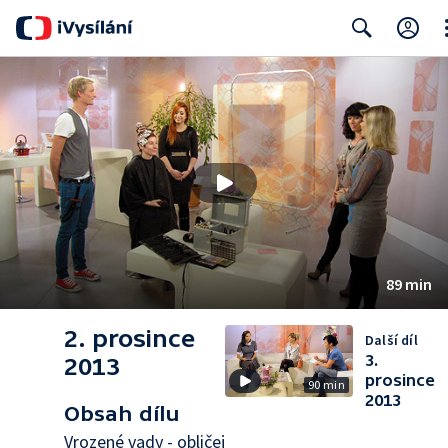
Cl
Search
89 min
2. prosince
Další díl
3.
2013
prosince
90 min
2013
Obsah dílu
Vrozené vady - obličej