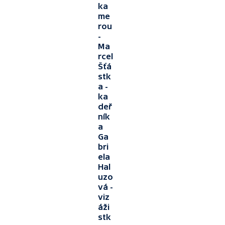
ka
me
rou
-
Ma
rcel
Šťá
stk
a -
ka
deř
ník
a
Ga
bri
ela
Hal
uzo
vá -
viz
áži
stk