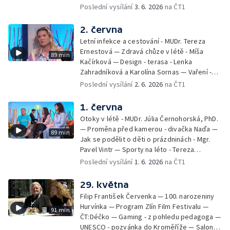
léto - paddleboard — Alžběta Jungrová —
Poslední vysílání
3. 6. 2026
na ČT1
Kulturní pozvánky — Počasí na léto — Hanka
Heřmánková, Zdeněk Žák, Josef Vrána
2. června
Letní infekce a cestování - MUDr. Tereza
Ernestová — Zdravá chůze v létě - Míša
89 min
Kačírková — Design - terasa - Lenka
Zahradníková a Karolína Sornas — Vaření -
jahody - Simona Machurová — Letní sporty -
Poslední vysílání
2. 6. 2026
na ČT1
volejbal - Kateřina Valková — Jana Švandová
— Batohy do školy i na prázdniny - Mirka
1. června
Belhová — Pramen - Ivan Ostrochovský
Otoky v létě - MUDr. Júlia Černohorská, PhD.
— Proměna před kamerou - divačka Naďa —
89 min
Jak se podělit o děti o prázdninách - Mgr.
Pavel Vintr — Sporty na léto - Tereza
Michalová — Černé ovce — Změny v
Poslední vysílání
1. 6. 2026
na ČT1
odbavení na letišti - Jiří Hannich — Dovolená
v Českém ráji - Tomáš Jeřábek, Magdalena
29. května
Borová, Eva Váchová
Filip František Červenka — 100. narozeniny
Hurvínka — Program Zlín Film Festivalu —
91 min
ČT:Déčko — Gaming - z pohledu pedagoga —
UNESCO - pozvánka do Kroměříže — Salon