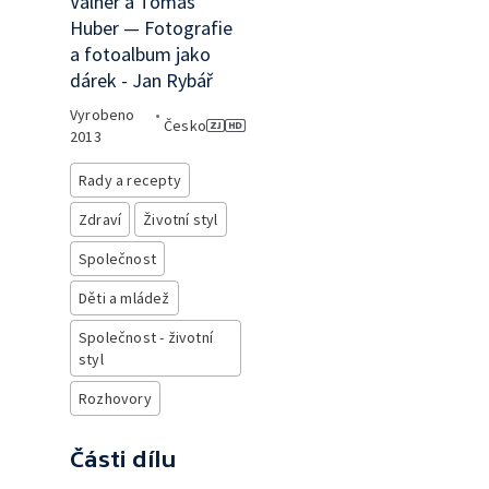
Valner a Tomáš
Huber — Fotografie
a fotoalbum jako
dárek - Jan Rybář
Vyrobeno
•
Česko
2013
Rady a recepty
Zdraví
Životní styl
Společnost
Děti a mládež
Společnost - životní
styl
Rozhovory
Části dílu