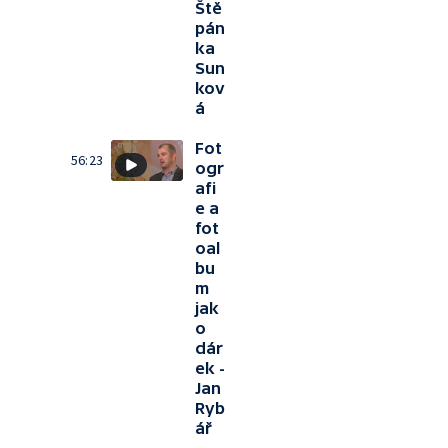
Ště
pán
ka
Sun
kov
á
Fot
56:23
ogr
afi
e a
fot
oal
bu
m
jak
o
dár
ek -
Jan
Ryb
ář