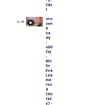
- 2.
čás
t
Vro
31:38
zen
é
va
dy
-
obli
čej
-
MU
Dr.
Eva
Lea
me
rov
á
(do
taz
y) -