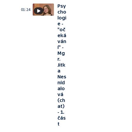
Psy
01:24
cho
logi
e -
"oč
eká
ván
í" -
Mg
r.
Jitk
a
Nes
níd
alo
vá
(ch
at)
- 1.
čás
t