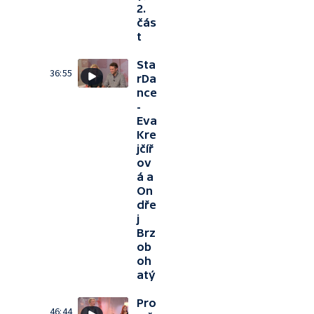
2.
čás
t
Sta
36:55
rDa
nce
-
Eva
Kre
jčíř
ov
á a
On
dře
j
Brz
ob
oh
atý
Pro
46:44