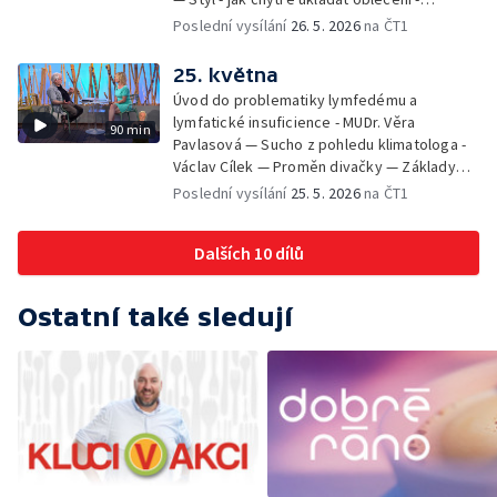
Veronika Slaninová — Běháme s dětmi - jak
Poslední vysílání
26. 5. 2026
na ČT1
neztratit motivaci - Přemysl Vida a Babeta
Schneiderová — Colours of Ostrava - Filip
25. května
Košťálek a Jan Vojtko — Tajemství křišťálové
Úvod do problematiky lymfedému a
planety - Jan Maxián, Petr Horák a Adélka
lymfatické insuficience - MUDr. Věra
90 min
Hesová — Český svaz ochránců přírody - Eva
Pavlasová — Sucho z pohledu klimatologa -
Šrailová
Václav Cílek — Proměn divačky — Základy
bezpečnosti dětí na inline bruslích - Petr
Poslední vysílání
25. 5. 2026
na ČT1
Štefan — Zuzana Zlatohlávková —
Zooterapie - praktické využití - Linda
Dalších 10 dílů
Tinková — Pražské jaro - Klára Boudalová,
Marko Ivanović
Ostatní také sledují