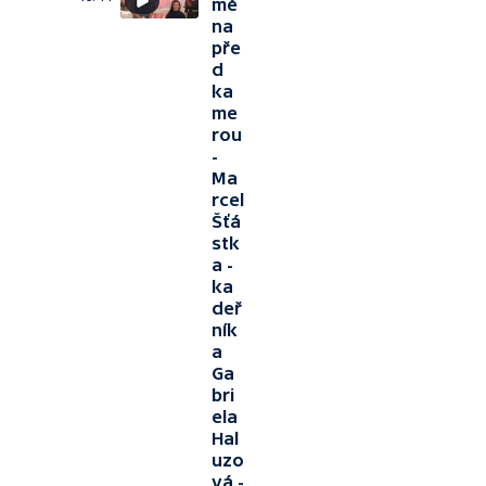
mě
na
pře
d
ka
me
rou
-
Ma
rcel
Šťá
stk
a -
ka
deř
ník
a
Ga
bri
ela
Hal
uzo
vá -