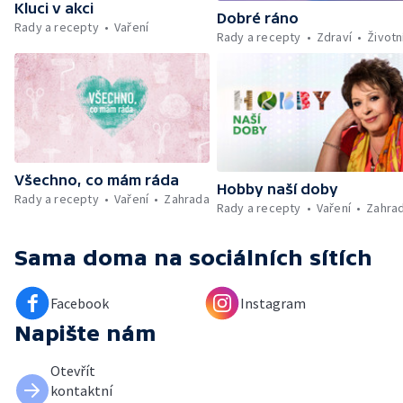
Kluci v akci
Dobré ráno
Rady a recepty
Vaření
Rady a recepty
Zdraví
Životn
Všechno, co mám ráda
Hobby naší doby
Rady a recepty
Vaření
Zahrada
Rady a recepty
Vaření
Zahra
Sama doma
na sociálních sítích
Facebook
Instagram
Napište nám
Otevřít
kontaktní