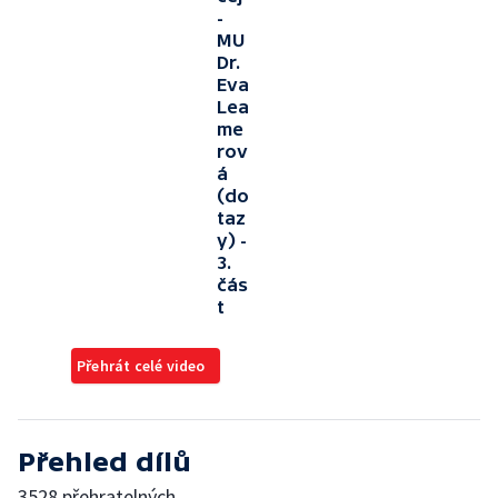
-
MU
Dr.
Eva
Lea
me
rov
á
(do
taz
y) -
3.
čás
t
Přehrát celé video
Přehled dílů
3528 přehratelných