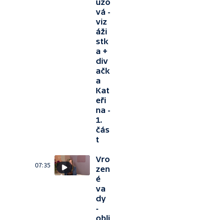
uzo
vá -
viz
áži
stk
a +
div
ačk
a
Kat
eři
na -
1.
čás
t
Vro
07:35
zen
é
va
dy
-
obli