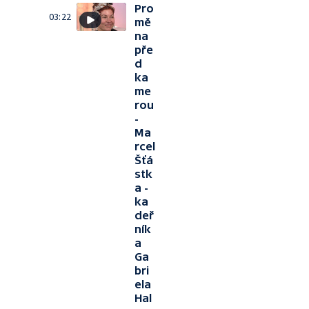
Pro
03:22
mě
na
pře
d
ka
me
rou
-
Ma
rcel
Šťá
stk
a -
ka
deř
ník
a
Ga
bri
ela
Hal