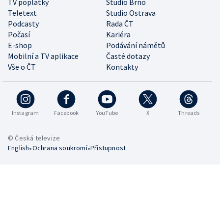
TV poplatky
Studio Brno
Teletext
Studio Ostrava
Podcasty
Rada ČT
Počasí
Kariéra
E-shop
Podávání námětů
Mobilní a TV aplikace
Časté dotazy
Vše o ČT
Kontakty
Instagram
Facebook
YouTube
X
Threads
© Česká televize
•
•
English
Ochrana soukromí
Přístupnost