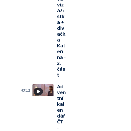
viz
áži
stk
a +
div
ačk
a
Kat
eři
na -
2.
čás
t
Ad
49:12
ven
tní
kal
en
dář
ČT
-