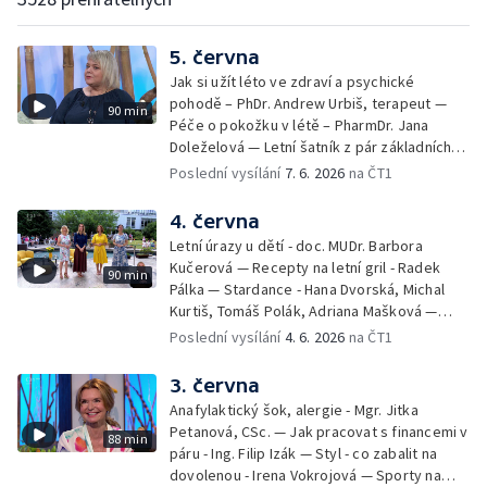
5. června
Jak si užít léto ve zdraví a psychické
pohodě – PhDr. Andrew Urbiš, terapeut —
90 min
Péče o pokožku v létě – PharmDr. Jana
Doleželová — Letní šatník z pár základních
kousků – Luděk Šmehlík, stylista —
Poslední vysílání
7. 6. 2026
na ČT1
Pozvánka na Letní shakespearovské
slavnosti – Jiří Krhut, hudebník — Vaření:
4. června
letní párty s přáteli – Pavla Pavelková —
Letní úrazy u dětí - doc. MUDr. Barbora
Festival v ulicích – Petra Hradilová — Muzejní
Kučerová — Recepty na letní gril - Radek
90 min
noc
Pálka — Stardance - Hana Dvorská, Michal
Kurtiš, Tomáš Polák, Adriana Mašková —
Debbie — Dětský čin roku — Zooterapie -
Poslední vysílání
4. 6. 2026
na ČT1
Ondřej Bláha — Vázání květin - Barbora
Jírová — Patrik Eliáš — Sladké recepty na
3. června
léto - Míša Sedláčková
Anafylaktický šok, alergie - Mgr. Jitka
Petanová, CSc. — Jak pracovat s financemi v
88 min
páru - Ing. Filip Izák — Styl - co zabalit na
dovolenou - Irena Vokrojová — Sporty na