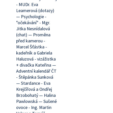
- MUDr. Eva
Leamerová (dotazy)
— Psychologie -
"očekávání" - Mgr.
Jitka Nesnídalová
(chat) — Proměna
před kamerou -
Marcel Šťástka -
kadeřník a Gabriela
Haluzová - vizážistka
+ divačka Kateřina —
Adventní kalendář ČT
- Štěpánka Sunková
— Stardance - Eva
Krejčířová a Ondřej
Brzobohatý — Halina
Pawlowská — Sušené
ovoce - Ing. Martin