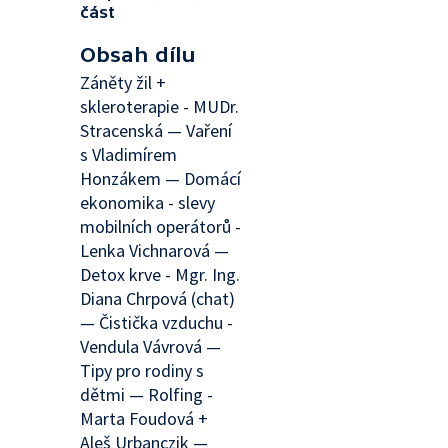
část
Obsah dílu
Záněty žil +
skleroterapie - MUDr.
Stracenská — Vaření
s Vladimírem
Honzákem — Domácí
ekonomika - slevy
mobilních operátorů -
Lenka Vichnarová —
Detox krve - Mgr. Ing.
Diana Chrpová (chat)
— Čistička vzduchu -
Vendula Vávrová —
Tipy pro rodiny s
dětmi — Rolfing -
Marta Foudová +
Aleš Urbanczik —