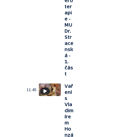
ero
ter
api
e -
MU
Dr.
Str
ace
nsk
á -
1.
čás
t
Vař
11:45
ení
s
Vla
dim
íre
m
Ho
nzá