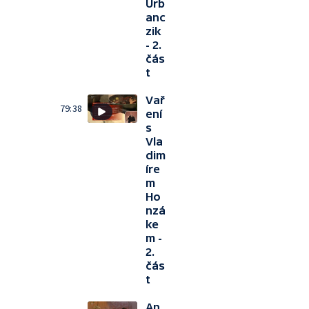
Urb
anc
zik
- 2.
čás
t
Vař
79:38
ení
s
Vla
dim
íre
m
Ho
nzá
ke
m -
2.
čás
t
An