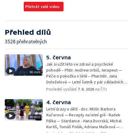
Přehrát celé video
Přehled dílů
3528 přehratelných
5. června
Jak si užít léto ve zdraví a psychické
pohodě – PhDr. Andrew Urbiš, terapeut —
90 min
Péče o pokožku v létě – PharmDr. Jana
Doleželová — Letní šatník z pár základních
kousků – Luděk Šmehlík, stylista —
Poslední vysílání
7. 6. 2026
na ČT1
Pozvánka na Letní shakespearovské
slavnosti – Jiří Krhut, hudebník — Vaření:
4. června
letní párty s přáteli – Pavla Pavelková —
Letní úrazy u dětí - doc. MUDr. Barbora
Festival v ulicích – Petra Hradilová — Muzejní
Kučerová — Recepty na letní gril - Radek
90 min
noc
Pálka — Stardance - Hana Dvorská, Michal
Kurtiš, Tomáš Polák, Adriana Mašková —
Debbie — Dětský čin roku — Zooterapie -