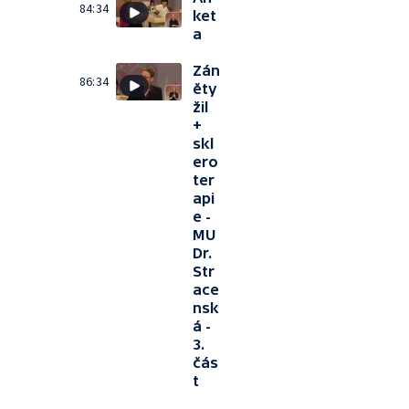
84:34
ket
a
Zán
86:34
ěty
žil
+
skl
ero
ter
api
e -
MU
Dr.
Str
ace
nsk
á -
3.
čás
t