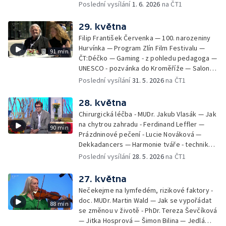
Michalová — Černé ovce — Změny v
Poslední vysílání
1. 6. 2026
na ČT1
odbavení na letišti - Jiří Hannich — Dovolená
v Českém ráji - Tomáš Jeřábek, Magdalena
29. května
Borová, Eva Váchová
Filip František Červenka — 100. narozeniny
Hurvínka — Program Zlín Film Festivalu —
91 min
ČT:Déčko — Gaming - z pohledu pedagoga —
UNESCO - pozvánka do Kroměříže — Salon
filmových klapek
Poslední vysílání
31. 5. 2026
na ČT1
28. května
Chirurgická léčba - MUDr. Jakub Vlasák — Jak
na chytrou zahradu - Ferdinand Leffler —
90 min
Prázdninové pečení - Lucie Nováková —
Dekkadancers — Harmonie tváře - techniky
přírodního omlazení - Martina Kavecká —
Poslední vysílání
28. 5. 2026
na ČT1
Historické ohlédnutí - seriál Kamenný řád -
Petr Bednařík — Počasí s Michalem Žákem
27. května
Nečekejme na lymfedém, rizikové faktory -
doc. MUDr. Martin Wald — Jak se vypořádat
88 min
se změnou v životě - PhDr. Tereza Ševčíková
— Jitka Hosprová — Šimon Bilina — Jedlá