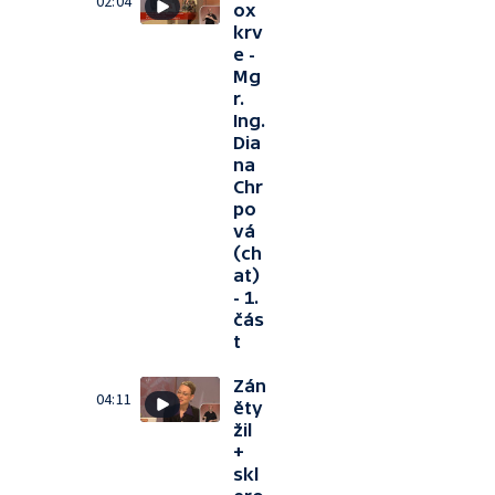
02:04
ox
krv
e -
Mg
r.
Ing.
Dia
na
Chr
po
vá
(ch
at)
- 1.
čás
t
Zán
04:11
ěty
žil
+
skl