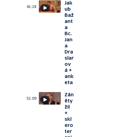
Jak
41:18
ub
Baž
ant
a
Bc.
Jan
a
Dra
slar
ov
á +
ank
eta
Zán
51:09
ěty
žil
+
skl
ero
ter