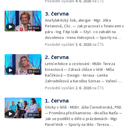
Poslední vysílání
4. 6. 2026
na ČT1
Ondřej Bláha — Vázání květin - Barbora
Jírová — Patrik Eliáš — Sladké recepty na
3. června
léto - Míša Sedláčková
Anafylaktický šok, alergie - Mgr. Jitka
Petanová, CSc. — Jak pracovat s financemi v
88 min
páru - Ing. Filip Izák — Styl - co zabalit na
dovolenou - Irena Vokrojová — Sporty na
léto - paddleboard — Alžběta Jungrová —
Poslední vysílání
3. 6. 2026
na ČT1
Kulturní pozvánky — Počasí na léto — Hanka
Heřmánková, Zdeněk Žák, Josef Vrána
2. června
Letní infekce a cestování - MUDr. Tereza
Ernestová — Zdravá chůze v létě - Míša
89 min
Kačírková — Design - terasa - Lenka
Zahradníková a Karolína Sornas — Vaření -
jahody - Simona Machurová — Letní sporty -
Poslední vysílání
2. 6. 2026
na ČT1
volejbal - Kateřina Valková — Jana Švandová
— Batohy do školy i na prázdniny - Mirka
1. června
Belhová — Pramen - Ivan Ostrochovský
Otoky v létě - MUDr. Júlia Černohorská, PhD.
— Proměna před kamerou - divačka Naďa —
89 min
Jak se podělit o děti o prázdninách - Mgr.
Pavel Vintr — Sporty na léto - Tereza