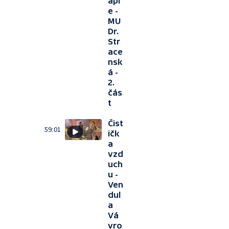
api
e -
MU
Dr.
Str
ace
nsk
á -
2.
čás
t
Čist
59:01
ičk
a
vzd
uch
u -
Ven
dul
a
Vá
vro