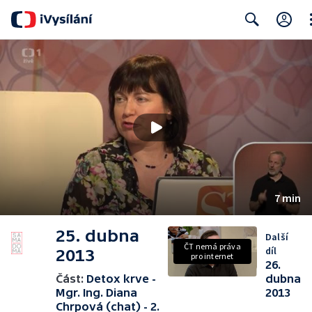
Cl
Search
7 min
25. dubna
Další
ČT nemá práva
díl
2013
pro internet
26.
Část:
Detox krve -
dubna
Mgr. Ing. Diana
2013
Chrpová (chat) - 2.