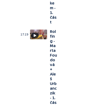
ke
m -
1.
čás
t
Rol
17:19
fin
g -
Ma
rta
Fou
do
vá
+
Ale
š
Urb
anc
zik
- 1.
čás