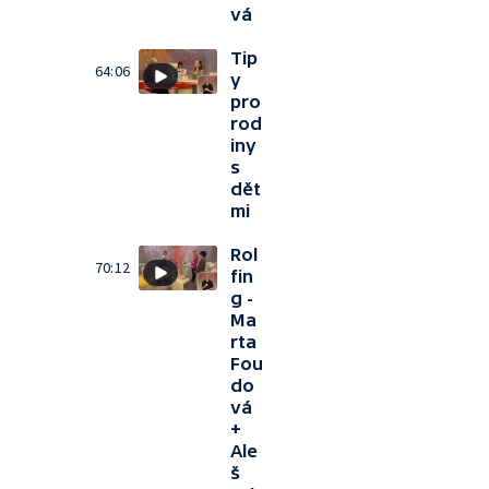
vá
Tip
64:06
y
pro
rod
iny
s
dět
mi
Rol
70:12
fin
g -
Ma
rta
Fou
do
vá
+
Ale
š