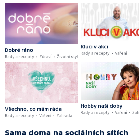
Kluci v akci
Dobré ráno
Rady a recepty
Vaření
Rady a recepty
Zdraví
Životní styl
Hobby naší doby
Všechno, co mám ráda
Rady a recepty
Vaření
Zah
Rady a recepty
Vaření
Zahrada
Sama doma
na sociálních sítích