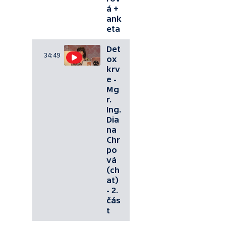
á +
ank
eta
Det
34:49
ox
krv
e -
Mg
r.
Ing.
Dia
na
Chr
po
vá
(ch
at)
- 2.
čás
t