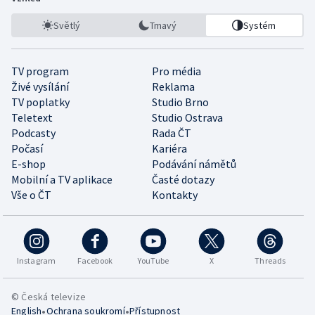
Světlý
Tmavý
Systém
TV program
Pro média
Živé vysílání
Reklama
TV poplatky
Studio Brno
Teletext
Studio Ostrava
Podcasty
Rada ČT
Počasí
Kariéra
E-shop
Podávání námětů
Mobilní a TV aplikace
Časté dotazy
Vše o ČT
Kontakty
Instagram
Facebook
YouTube
X
Threads
© Česká televize
•
•
English
Ochrana soukromí
Přístupnost