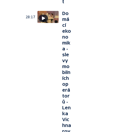
t
Do
28:17
má
cí
eko
no
mik
a -
sle
vy
mo
biln
ích
op
erá
tor
ů -
Len
ka
Vic
hna
rov