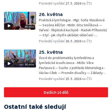
zahrada - Petra Matějková — Kulturní tipy
Poslední vysílání
27. 5. 2026
na ČT1
26. května
Praktická lymfologie - Mgr. Soňa Vlasáková
— Sezóna klíšťat - MUDr. Dita Smíšková —
90 min
Vaření - filipínská kuchyně - Radek Příhonský
— Styl - jak chytře ukládat oblečení -
Veronika Slaninová — Běháme s dětmi - jak
Poslední vysílání
26. 5. 2026
na ČT1
neztratit motivaci - Přemysl Vida a Babeta
Schneiderová — Colours of Ostrava - Filip
25. května
Košťálek a Jan Vojtko — Tajemství křišťálové
Úvod do problematiky lymfedému a
planety - Jan Maxián, Petr Horák a Adélka
lymfatické insuficience - MUDr. Věra
90 min
Hesová — Český svaz ochránců přírody - Eva
Pavlasová — Sucho z pohledu klimatologa -
Šrailová
Václav Cílek — Proměn divačky — Základy
bezpečnosti dětí na inline bruslích - Petr
Poslední vysílání
25. 5. 2026
na ČT1
Štefan — Zuzana Zlatohlávková —
Zooterapie - praktické využití - Linda
Dalších 10 dílů
Tinková — Pražské jaro - Klára Boudalová,
Marko Ivanović
Ostatní také sledují