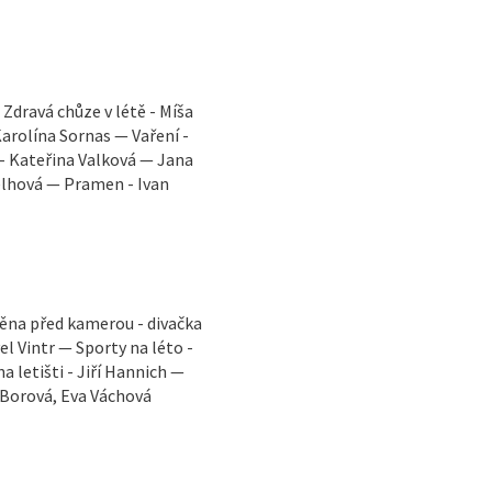
Zdravá chůze v létě - Míša
arolína Sornas — Vaření -
 - Kateřina Valková — Jana
elhová — Pramen - Ivan
měna před kamerou - divačka
el Vintr — Sporty na léto -
 letišti - Jiří Hannich —
 Borová, Eva Váchová