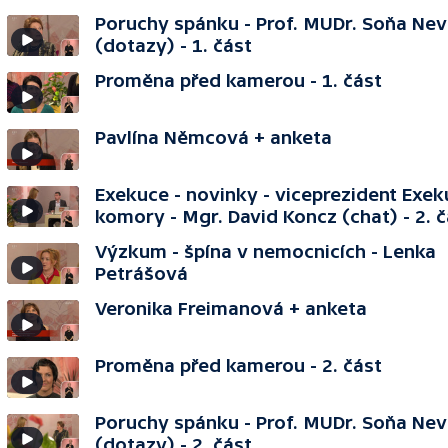
Poruchy spánku - Prof. MUDr. Soňa Ne
(dotazy) - 1. část
Proměna před kamerou - 1. část
Pavlína Němcová + anketa
Exekuce - novinky - viceprezident Exe
komory - Mgr. David Koncz (chat) - 2. č
Výzkum - špína v nemocnicích - Lenka
Petrášová
Veronika Freimanová + anketa
Proměna před kamerou - 2. část
Poruchy spánku - Prof. MUDr. Soňa Ne
(dotazy) - 2. část