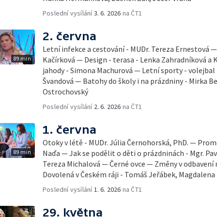
Poslední vysílání
3. 6. 2026
na ČT1
2. června
Letní infekce a cestování - MUDr. Tereza Ernestová — 
89 min
Kačírková — Design - terasa - Lenka Zahradníková a K
jahody - Simona Machurová — Letní sporty - volejbal
Švandová — Batohy do školy i na prázdniny - Mirka B
Ostrochovský
Poslední vysílání
2. 6. 2026
na ČT1
1. června
Otoky v létě - MUDr. Júlia Černohorská, PhD. — Pro
89 min
Naďa — Jak se podělit o děti o prázdninách - Mgr. Pav
Tereza Michalová — Černé ovce — Změny v odbavení na
Dovolená v Českém ráji - Tomáš Jeřábek, Magdalena
Poslední vysílání
1. 6. 2026
na ČT1
29. května