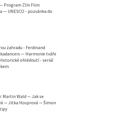
 — Program Zlín Film
ga — UNESCO - pozvánka do
rou zahradu - Ferdinand
ekkadancers — Harmonie tváře
istorické ohlédnutí - seriál
Žákem
. Martin Wald — Jak se
ová — Jitka Hosprová — Šimon
tipy