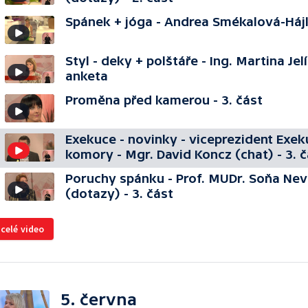
Spánek + jóga - Andrea Smékalová-Há
Styl - deky + polštáře - Ing. Martina Je
anketa
Proměna před kamerou - 3. část
Exekuce - novinky - viceprezident Exe
komory - Mgr. David Koncz (chat) - 3. č
Poruchy spánku - Prof. MUDr. Soňa Ne
(dotazy) - 3. část
 celé video
5. června