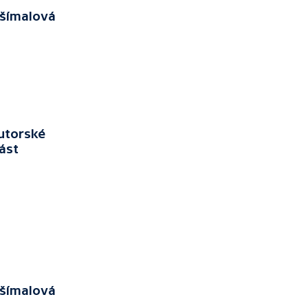
všímalová
kutorské
ást
všímalová