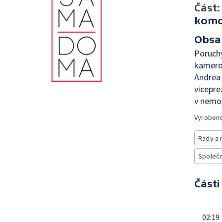
Část:
komor
Obsa
Poruch
kamerou
Andrea
vicepre
v nemo
Vyroben
Rady a 
Společno
Části
02:19