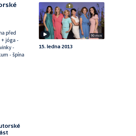
orské
na před
90 min
 + jóga -
15. ledna 2013
inky -
kum - špína
kutorské
ást