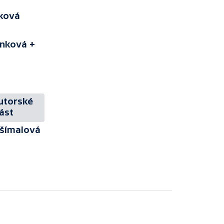
jková
línková +
kutorské
ást
všímalová