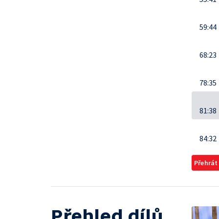
59:44
68:23
78:35
81:38
84:32
Přehrát
Přehled dílů