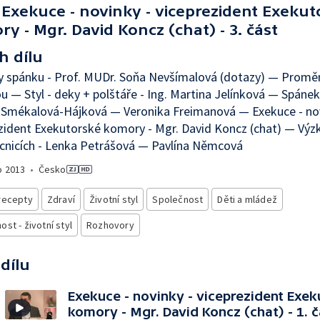
Exekuce - novinky - viceprezident Exekut
y - Mgr. David Koncz (chat) - 3. část
h dílu
y spánku - Prof. MUDr. Soňa Nevšímalová (dotazy) — Promě
 — Styl - deky + polštáře - Ing. Martina Jelínková — Spánek
 Smékalová-Hájková — Veronika Freimanová — Exekuce - nov
zident Exekutorské komory - Mgr. David Koncz (chat) — Výz
cnicích - Lenka Petrášová — Pavlína Němcová
o
2013
•
Česko
recepty
Zdraví
Životní styl
Společnost
Děti a mládež
st - životní styl
Rozhovory
 dílu
Exekuce - novinky - viceprezident Exe
komory - Mgr. David Koncz (chat) - 1. č