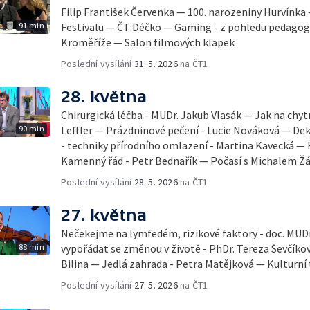
Filip František Červenka — 100. narozeniny Hurvínka
91 min
Festivalu — ČT:Déčko — Gaming - z pohledu pedago
Kroměříže — Salon filmových klapek
Poslední vysílání
31. 5. 2026
na ČT1
28. května
Chirurgická léčba - MUDr. Jakub Vlasák — Jak na chyt
90 min
Leffler — Prázdninové pečení - Lucie Nováková — D
- techniky přírodního omlazení - Martina Kavecká — H
Kamenný řád - Petr Bednařík — Počasí s Michalem 
Poslední vysílání
28. 5. 2026
na ČT1
27. května
Nečekejme na lymfedém, rizikové faktory - doc. MUDr
88 min
vypořádat se změnou v životě - PhDr. Tereza Ševčík
Bilina — Jedlá zahrada - Petra Matějková — Kulturní 
Poslední vysílání
27. 5. 2026
na ČT1