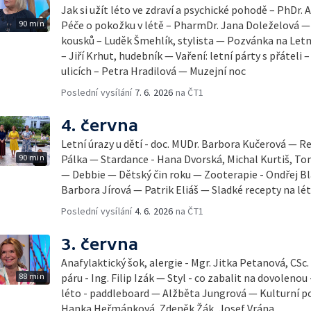
Jak si užít léto ve zdraví a psychické pohodě – PhDr.
90 min
Péče o pokožku v létě – PharmDr. Jana Doleželová — 
kousků – Luděk Šmehlík, stylista — Pozvánka na Let
– Jiří Krhut, hudebník — Vaření: letní párty s přáteli 
ulicích – Petra Hradilová — Muzejní noc
Poslední vysílání
7. 6. 2026
na ČT1
4. června
Letní úrazy u dětí - doc. MUDr. Barbora Kučerová — Re
90 min
Pálka — Stardance - Hana Dvorská, Michal Kurtiš, T
— Debbie — Dětský čin roku — Zooterapie - Ondřej Bl
Barbora Jírová — Patrik Eliáš — Sladké recepty na lé
Poslední vysílání
4. 6. 2026
na ČT1
3. června
Anafylaktický šok, alergie - Mgr. Jitka Petanová, CSc
88 min
páru - Ing. Filip Izák — Styl - co zabalit na dovoleno
léto - paddleboard — Alžběta Jungrová — Kulturní p
Hanka Heřmánková, Zdeněk Žák, Josef Vrána