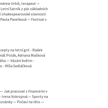
 Andrew Urbiš, terapeut —
Letní šatník z pár základních
ní shakespearovské slavnosti
– Pavla Pavelková — Festival v
cepty na letní gril - Radek
omáš Polák, Adriana Mašková
áha — Vázání květin -
to - Míša Sedláčková
. — Jak pracovat s financemi v
u - Irena Vokrojová — Sporty na
ozvánky — Počasí na léto —