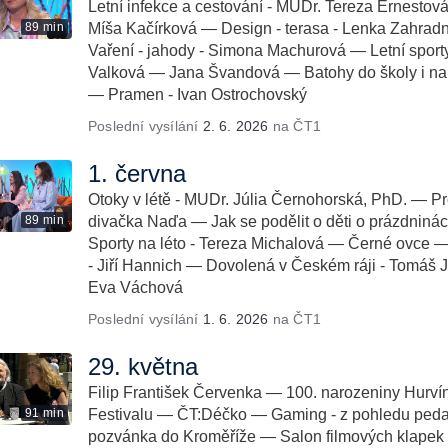
Letní infekce a cestování - MUDr. Tereza Ernestov
89 min
Míša Kačírková — Design - terasa - Lenka Zahrad
Vaření - jahody - Simona Machurová — Letní sporty 
Valková — Jana Švandová — Batohy do školy i na 
— Pramen - Ivan Ostrochovský
Poslední vysílání
2. 6. 2026
na ČT1
1. června
Otoky v létě - MUDr. Júlia Černohorská, PhD. — 
89 min
divačka Naďa — Jak se podělit o děti o prázdninác
Sporty na léto - Tereza Michalová — Černé ovce —
- Jiří Hannich — Dovolená v Českém ráji - Tomáš
Eva Váchová
Poslední vysílání
1. 6. 2026
na ČT1
29. května
Filip František Červenka — 100. narozeniny Hurví
91 min
Festivalu — ČT:Déčko — Gaming - z pohledu p
pozvánka do Kroměříže — Salon filmových klapek