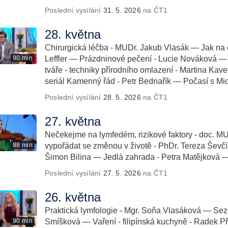
Poslední vysílání
31. 5. 2026
na ČT1
28. května
Chirurgická léčba - MUDr. Jakub Vlasák — Jak na 
90 min
Leffler — Prázdninové pečení - Lucie Nováková
tváře - techniky přírodního omlazení - Martina Kav
seriál Kamenný řád - Petr Bednařík — Počasí s M
Poslední vysílání
28. 5. 2026
na ČT1
27. května
Nečekejme na lymfedém, rizikové faktory - doc. M
88 min
vypořádat se změnou v životě - PhDr. Tereza Šev
Šimon Bilina — Jedlá zahrada - Petra Matějková — 
Poslední vysílání
27. 5. 2026
na ČT1
26. května
Praktická lymfologie - Mgr. Soňa Vlasáková — Sezó
90 min
Smíšková — Vaření - filipínská kuchyně - Radek Pří