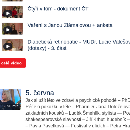
Čtyři v tom - dokument ČT
Vaření s Janou Zlámalovou + anketa
Diabetická retinopatie - MUDr. Lucie Valešo
(dotazy) - 3. část
 celé video
5. června
Jak si užít léto ve zdraví a psychické pohodě – Ph
90 min
Péče o pokožku v létě – PharmDr. Jana Doleželová
základních kousků – Luděk Šmehlík, stylista — Po
shakespearovské slavnosti – Jiří Krhut, hudebník — V
– Pavla Pavelková — Festival v ulicích – Petra Hr