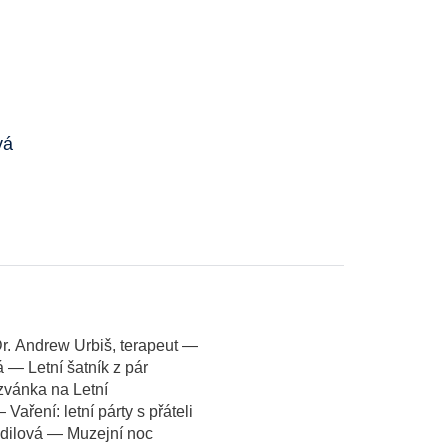
vá
Dr. Andrew Urbiš, terapeut —
 — Letní šatník z pár
zvánka na Letní
aření: letní párty s přáteli
adilová — Muzejní noc