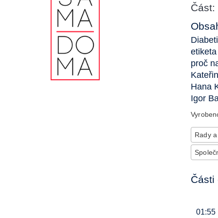
Část:
Obsah
Diabet
etiket
proč n
Kateři
Hana K
Igor B
Vyrobe
Rady a
Společn
Části 
01:55