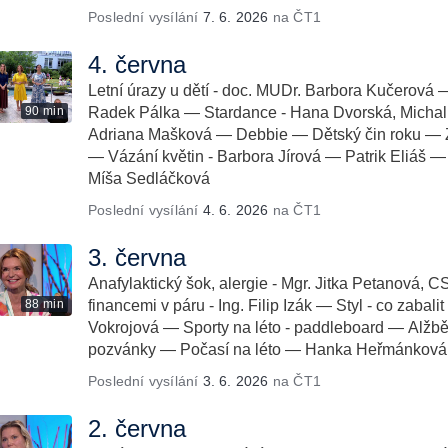
Poslední vysílání
7. 6. 2026
na ČT1
4. června
Letní úrazy u dětí - doc. MUDr. Barbora Kučerová — 
90 min
Radek Pálka — Stardance - Hana Dvorská, Michal 
Adriana Mašková — Debbie — Dětský čin roku — Z
— Vázání květin - Barbora Jírová — Patrik Eliáš — 
Míša Sedláčková
Poslední vysílání
4. 6. 2026
na ČT1
3. června
Anafylaktický šok, alergie - Mgr. Jitka Petanová, C
88 min
financemi v páru - Ing. Filip Izák — Styl - co zabali
Vokrojová — Sporty na léto - paddleboard — Alžbě
pozvánky — Počasí na léto — Hanka Heřmánková,
Poslední vysílání
3. 6. 2026
na ČT1
2. června