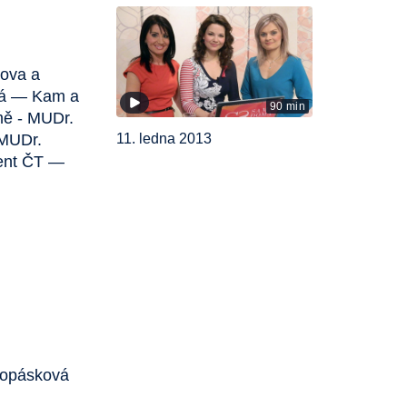
hova a
ová — Kam a
90 min
mě - MUDr.
11. ledna 2013
 MUDr.
ment ČT —
nopásková