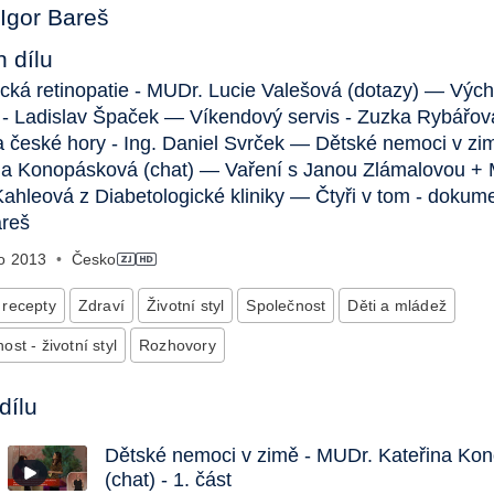
Igor Bareš
 dílu
ická retinopatie - MUDr. Lucie Valešová (dotazy) — Výc
a - Ladislav Špaček — Víkendový servis - Zuzka Rybář
a české hory - Ing. Daniel Svrček — Dětské nemoci v zi
na Konopásková (chat) — Vaření s Janou Zlámalovou +
ahleová z Diabetologické kliniky — Čtyři v tom - doku
areš
no
2013
•
Česko
 recepty
Zdraví
Životní styl
Společnost
Děti a mládež
ost - životní styl
Rozhovory
dílu
Dětské nemoci v zimě - MUDr. Kateřina Ko
(chat) - 1. část