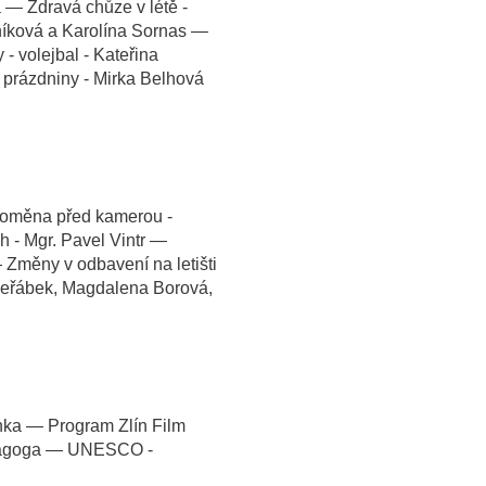
á — Zdravá chůze v létě -
níková a Karolína Sornas —
- volejbal - Kateřina
prázdniny - Mirka Belhová
Proměna před kamerou -
h - Mgr. Pavel Vintr —
 Změny v odbavení na letišti
 Jeřábek, Magdalena Borová,
nka — Program Zlín Film
edagoga — UNESCO -