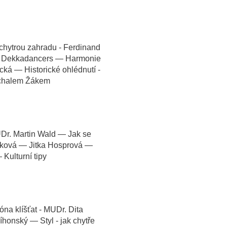
chytrou zahradu - Ferdinand
 — Dekkadancers — Harmonie
ecká — Historické ohlédnutí -
ichalem Žákem
UDr. Martin Wald — Jak se
číková — Jitka Hosprová —
Kulturní tipy
na klíšťat - MUDr. Dita
honský — Styl - jak chytře