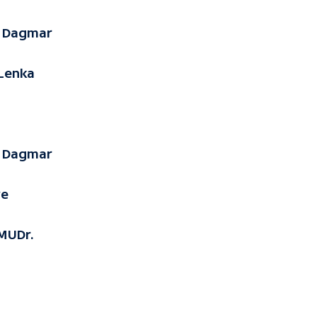
a Dagmar
 Lenka
a Dagmar
ve
 MUDr.