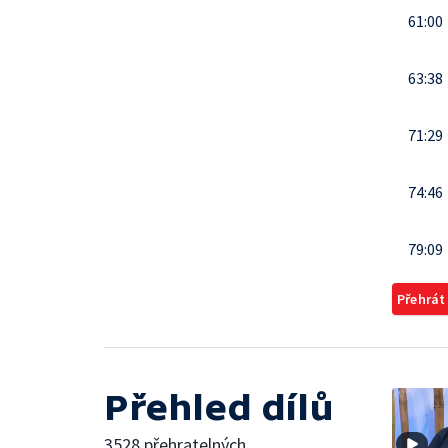
61:00
63:38
71:29
74:46
79:09
Přehrát
Přehled dílů
3528 přehratelných