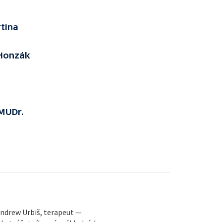
rtina
 Honzák
 MUDr.
 Andrew Urbiš, terapeut —