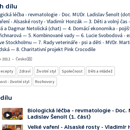
h dílu
ogická léčba - revmatologie - Doc. MUDr. Ladislav Šenolt (do
aření - Alsaské rosty - Vladimír Honzák — 3. Děti a volný čas 
 a Dagmar Netolická (chat) — 4. Domácí ekonomika - pojišt
ichnarová — 5. Kombinované vady — 6. Lucie Svobodová - e
ve Stockholmu — 7. Rady veterináře - psi a děti - MVDr. Mart
ská — 8. Charitativní projekt Pink Crocodile
o
2012
•
Česko
recepty
Zdraví
Životní styl
Společnost
Děti a mládež
st - životní styl
Rozhovory
 dílu
Biologická léčba - revmatologie - Doc.
Ladislav Šenolt (1. část)
Velké vaření - Alsaské rosty - Vladimír