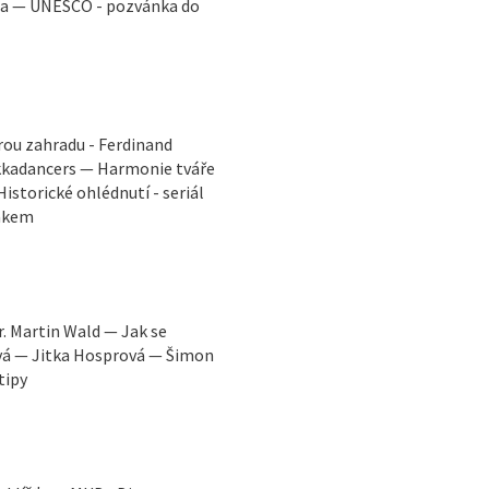
ga — UNESCO - pozvánka do
rou zahradu - Ferdinand
ekkadancers — Harmonie tváře
istorické ohlédnutí - seriál
Žákem
. Martin Wald — Jak se
ová — Jitka Hosprová — Šimon
tipy