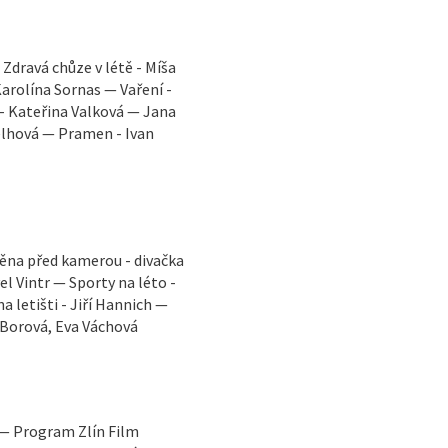
Zdravá chůze v létě - Míša
arolína Sornas — Vaření -
 - Kateřina Valková — Jana
elhová — Pramen - Ivan
měna před kamerou - divačka
el Vintr — Sporty na léto -
 letišti - Jiří Hannich —
 Borová, Eva Váchová
 — Program Zlín Film