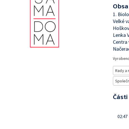
Obsa
1. Biol
Velké v
Hošková
Lenka V
Centra 
Načerad
Vyroben
Rady a 
Společno
Části
02:47