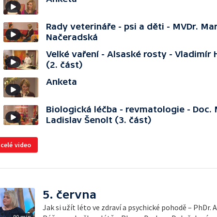
Rady veterináře - psi a děti - MVDr. Ma
Načeradská
Velké vaření - Alsaské rosty - Vladimír
(2. část)
Anketa
Biologická léčba - revmatologie - Doc.
Ladislav Šenolt (3. část)
 celé video
5. června
Jak si užít léto ve zdraví a psychické pohodě – PhDr.
90 min