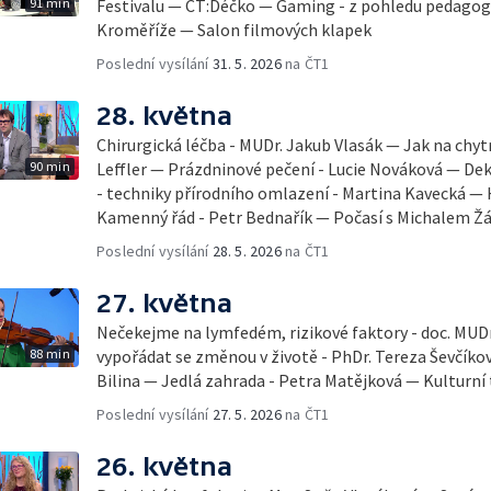
91 min
Festivalu — ČT:Déčko — Gaming - z pohledu pedago
Kroměříže — Salon filmových klapek
Poslední vysílání
31. 5. 2026
na ČT1
28. května
Chirurgická léčba - MUDr. Jakub Vlasák — Jak na chyt
90 min
Leffler — Prázdninové pečení - Lucie Nováková — D
- techniky přírodního omlazení - Martina Kavecká — H
Kamenný řád - Petr Bednařík — Počasí s Michalem 
Poslední vysílání
28. 5. 2026
na ČT1
27. května
Nečekejme na lymfedém, rizikové faktory - doc. MUDr
88 min
vypořádat se změnou v životě - PhDr. Tereza Ševčík
Bilina — Jedlá zahrada - Petra Matějková — Kulturní 
Poslední vysílání
27. 5. 2026
na ČT1
26. května