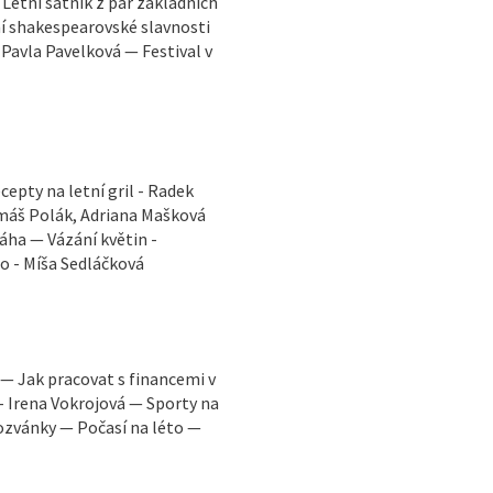
Letní šatník z pár základních
ní shakespearovské slavnosti
– Pavla Pavelková — Festival v
cepty na letní gril - Radek
omáš Polák, Adriana Mašková
áha — Vázání květin -
to - Míša Sedláčková
. — Jak pracovat s financemi v
u - Irena Vokrojová — Sporty na
ozvánky — Počasí na léto —