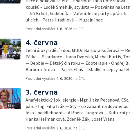
Péče o pokožku v létě – PharmDr. Jana Doleželová — 
kousků – Luděk Šmehlík, stylista — Pozvánka na Let
– Jiří Krhut, hudebník — Vaření: letní párty s přáteli 
ulicích – Petra Hradilová — Muzejní noc
Poslední vysílání
7. 6. 2026
na ČT1
4. června
Letní úrazy u dětí - doc. MUDr. Barbora Kučerová — Re
90 min
Pálka — Stardance - Hana Dvorská, Michal Kurtiš, T
— Debbie — Dětský čin roku — Zooterapie - Ondřej Bl
Barbora Jírová — Patrik Eliáš — Sladké recepty na lé
Poslední vysílání
4. 6. 2026
na ČT1
3. června
Anafylaktický šok, alergie - Mgr. Jitka Petanová, CSc
88 min
páru - Ing. Filip Izák — Styl - co zabalit na dovoleno
léto - paddleboard — Alžběta Jungrová — Kulturní p
Hanka Heřmánková, Zdeněk Žák, Josef Vrána
Poslední vysílání
3. 6. 2026
na ČT1