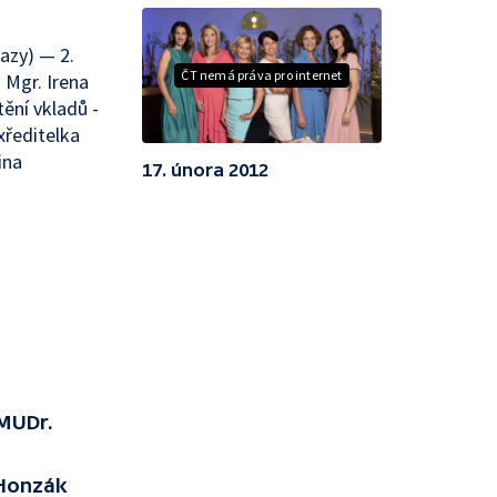
tazy) — 2.
ČT nemá práva pro internet
- Mgr. Irena
ění vkladů -
xředitelka
ina
17. února 2012
 MUDr.
 Honzák