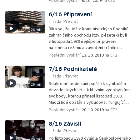
Poslední vysílání
6. 10. 2019
na ČT2
6/16 Připravení
II. řada: Převrat
Říká se, že lidé z komunistických Podniků
26 min
zahraničního obchodu (tzv. pézetek) byli
v listopadu 1989 nejlépe připraveni
na změnu režimu a zavedení tržního
hospodářství, že měli náskok
Poslední vysílání
13. 10. 2019
na ČT2
před ostatními. Je to pravda?
7/16 Podnikatelé
II. řada: Převrat
Soukromé podnikání patřilo k symbolům
26 min
devadesátých let a k hlavním výdobytkům
svobody, kterou přinesl listopad 1989.
Mnozí lidé obstáli a vybudovali fungující
firmy, řadu nových podnikatelů však
Poslední vysílání
20. 10. 2019
na ČT2
„divoká“ devadesátá léta semlela.
8/16 Závislí
II. řada: Převrat
Po listopadu 1989 ovládla Československo
26 min