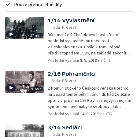
Pouze přehratelné díly
1/16 Vyvlastnění
II. řada: Převrat
Dům manželů Chnápkových byl zřejmě
27 min
poslední vyvlastněnou usedlostí
v Československu. Došlo k tomu těsně
před listopadem 1989, na základě zákonů
z padesátých let
Poslední vysílání
8. 9. 2019
na ČT2
2/16 Pohraničníci
II. řada: Převrat
Z komunistického Československa uprchlo
26 min
na Západ téměř půl miliónu lidí. Pád železné
opony v prosinci 1989 byl asi nejvýraznějším
symbolem nově nabyté svobody. Jak
tehdejší události vidí někdejší důstojníci
Poslední vysílání
14. 9. 2019
na ČT2
Pohraniční stráže?
3/16 Sedláci
II. řada: Převrat