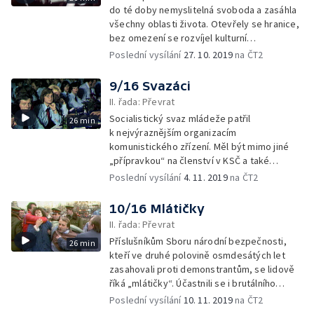
do té doby nemyslitelná svoboda a zasáhla
všechny oblasti života. Otevřely se hranice,
bez omezení se rozvíjel kulturní
a společenský život – a ve velkém se rozjel
Poslední vysílání
27. 10. 2019
na ČT2
i obchod s drogami, které k té svobodě
patřily.
9/16 Svazáci
II. řada: Převrat
Socialistický svaz mládeže patřil
26 min
k nejvýraznějším organizacím
komunistického zřízení. Měl být mimo jiné
„přípravkou“ na členství v KSČ a také
nástrojem pro ovlivňování života mladých
Poslední vysílání
4. 11. 2019
na ČT2
lidí. Někteří svazáci však sehráli
nezanedbatelnou roli při pádu režimu…
10/16 Mlátičky
II. řada: Převrat
Příslušníkům Sboru národní bezpečnosti,
26 min
kteří ve druhé polovině osmdesátých let
zasahovali proti demonstrantům, se lidově
říká „mlátičky“. Účastnili se i brutálního
zákroku, k němuž došlo 17. listopadu 1989
Poslední vysílání
10. 11. 2019
na ČT2
na Národní třídě. Jak svou roli hodnotí