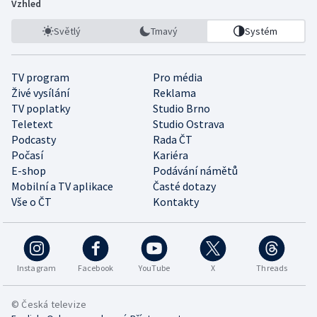
Vzhled
Světlý
Tmavý
Systém
TV program
Pro média
Živé vysílání
Reklama
TV poplatky
Studio Brno
Teletext
Studio Ostrava
Podcasty
Rada ČT
Počasí
Kariéra
E-shop
Podávání námětů
Mobilní a TV aplikace
Časté dotazy
Vše o ČT
Kontakty
Instagram
Facebook
YouTube
X
Threads
© Česká televize