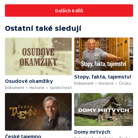
po třiceti letech?
Dalších 6 dílů
Ostatní také sledují
Stopy, fakta, tajemství
Osudové okamžiky
Dokument
Historie
Česko
Dokument
Historie
Společnost
Domy mrtvých
České tajemno