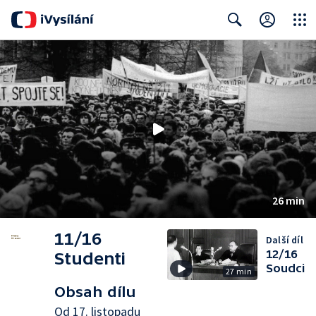
Close
Search
26 min
11/16
Další díl
12/16
Studenti
Soudci
27 min
Obsah dílu
Od 17. listopadu