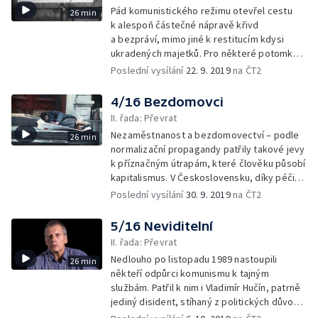
Pád komunistického režimu otevřel cestu
26 min
k alespoň částečné nápravě křivd
a bezpráví, mimo jiné k restitucím kdysi
ukradených majetků. Pro některé potomky
starých selských rodů znamenal listopad
Poslední vysílání
22. 9. 2019
na ČT2
1989 především možnost začít znovu
hospodařit
4/16 Bezdomovci
II. řada: Převrat
Nezaměstnanost a bezdomovectví – podle
26 min
normalizační propagandy patřily takové jevy
k příznačným útrapám, které člověku působí
kapitalismus. V Československu, díky péči
strany o blaho veškerého lidu, údajně
Poslední vysílání
30. 9. 2019
na ČT2
neexistovaly. Jak to bylo ve skutečnosti?
5/16 Neviditelní
II. řada: Převrat
Nedlouho po listopadu 1989 nastoupili
26 min
někteří odpůrci komunismu k tajným
službám. Patřil k nim i Vladimír Hučín, patrně
jediný disident, stíhaný z politických důvodů
i v demokratickém státě