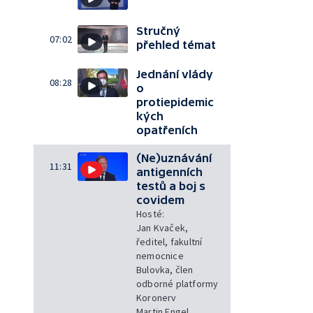
Stručný
07:02
přehled témat
Jednání vlády
08:28
o
protiepidemic
kých
opatřeních
(Ne)uznávání
11:31
antigenních
testů a boj s
covidem
Hosté:
Jan Kvaček,
ředitel, fakultní
nemocnice
Bulovka, člen
odborné platformy
Koronerv
Martin Engel,