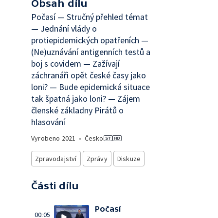
Obsah dílu
Počasí — Stručný přehled témat
— Jednání vlády o
protiepidemických opatřeních —
(Ne)uznávání antigenních testů a
boj s covidem — Zažívají
záchranáři opět české časy jako
loni? — Bude epidemická situace
tak špatná jako loni? — Zájem
členské základny Pirátů o
hlasování
Vyrobeno
2021
•
Česko
Zpravodajství
Zprávy
Diskuze
Části dílu
Počasí
00:05