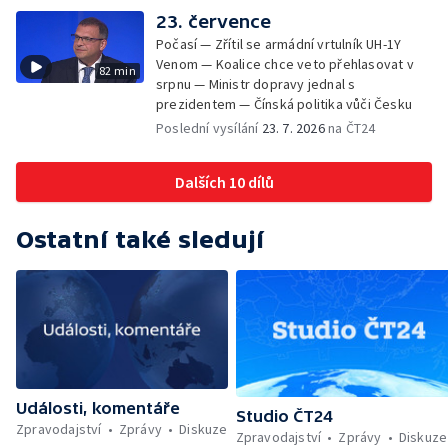
23. července
Počasí — Zřítil se armádní vrtulník UH-1Y
Venom — Koalice chce veto přehlasovat v
82 min
srpnu — Ministr dopravy jednal s
prezidentem — Čínská politika vůči Česku
Poslední vysílání
23. 7. 2026
na ČT24
Dalších 10 dílů
Ostatní také sledují
Události, komentáře
Studio ČT24
Zpravodajství
Zprávy
Diskuze
Zpravodajství
Zprávy
Diskuze