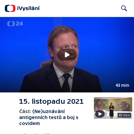
Search
43 min
15. listopadu 2021
Část:
(Ne)uznávání
83 min
antigenních testů a boj s
covidem