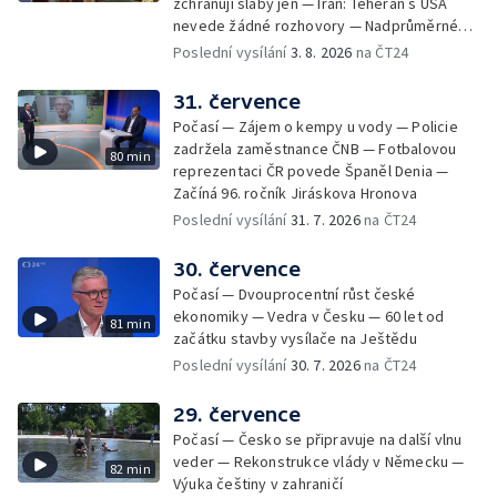
zchraňují slabý jen — Írán: Teherán s USA
nevede žádné rozhovory — Nadprůměrné
množství vos v Česku
Poslední vysílání
3. 8. 2026
na ČT24
31. července
Počasí — Zájem o kempy u vody — Policie
zadržela zaměstnance ČNB — Fotbalovou
80 min
reprezentaci ČR povede Španěl Denia —
Začíná 96. ročník Jiráskova Hronova
Poslední vysílání
31. 7. 2026
na ČT24
30. července
Počasí — Dvouprocentní růst české
ekonomiky — Vedra v Česku — 60 let od
81 min
začátku stavby vysílače na Ještědu
Poslední vysílání
30. 7. 2026
na ČT24
29. července
Počasí — Česko se připravuje na další vlnu
veder — Rekonstrukce vlády v Německu —
82 min
Výuka češtiny v zahraničí