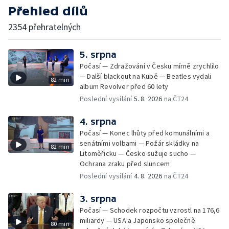
Přehled dílů
2354 přehratelných
5. srpna
Počasí — Zdražování v Česku mírně zrychlilo
— Další blackout na Kubě — Beatles vydali
82 min
album Revolver před 60 lety
Poslední vysílání
5. 8. 2026
na ČT24
4. srpna
Počasí — Konec lhůty před komunálními a
senátními volbami — Požár skládky na
82 min
Litoměřicku — Česko sužuje sucho —
Ochrana zraku před sluncem
Poslední vysílání
4. 8. 2026
na ČT24
3. srpna
Počasí — Schodek rozpočtu vzrostl na 176,6
miliardy — USA a Japonsko společně
80 min