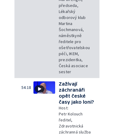
předseda,
Lékařský
odborový klub
Martina
Šochmanová,
náměstkyně
ředitele pro
ošetřovatelskou
péči, IKEM,
prezidentka,
Česká asociace
sester
Zažívají
54:18
záchranáři
opět české
časy jako loni?
Host:
Petr Kolouch
ředitel,
Zdravotnická
záchranná služba