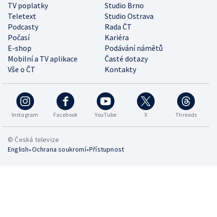
TV poplatky
Studio Brno
Teletext
Studio Ostrava
Podcasty
Rada ČT
Počasí
Kariéra
E-shop
Podávání námětů
Mobilní a TV aplikace
Časté dotazy
Vše o ČT
Kontakty
Instagram
Facebook
YouTube
X
Threads
© Česká televize
•
•
English
Ochrana soukromí
Přístupnost