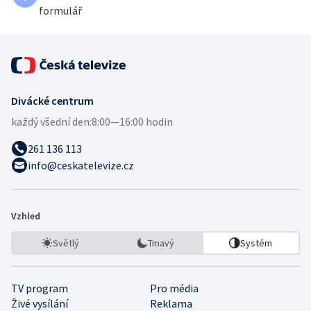
formulář
Divácké centrum
každý všední den:
8:00—16:00 hodin
261 136 113
info@ceskatelevize.cz
Vzhled
Světlý
Tmavý
Systém
TV program
Pro média
Živé vysílání
Reklama