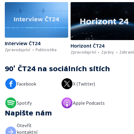
Interview ČT24
Horizont ČT24
Zpravodajství
Publicistika
Zpravodajství
Zprávy
Zahrani
90’ ČT24
na sociálních sítích
Facebook
X (Twitter)
Spotify
Apple Podcasts
Napište nám
Otevřít
kontaktní