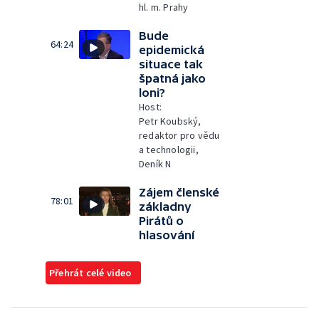
hl. m. Prahy
Bude
64:24
epidemická
situace tak
špatná jako
loni?
Host:
Petr Koubský,
redaktor pro vědu
a technologii,
Deník N
Zájem členské
78:01
základny
Pirátů o
hlasování
Přehrát celé video