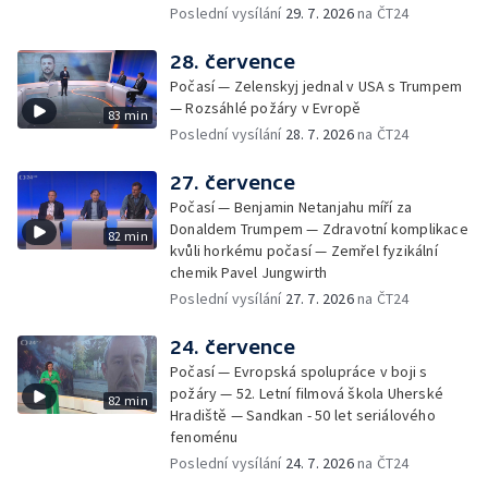
Poslední vysílání
29. 7. 2026
na ČT24
28. července
Počasí — Zelenskyj jednal v USA s Trumpem
— Rozsáhlé požáry v Evropě
83 min
Poslední vysílání
28. 7. 2026
na ČT24
27. července
Počasí — Benjamin Netanjahu míří za
Donaldem Trumpem — Zdravotní komplikace
82 min
kvůli horkému počasí — Zemřel fyzikální
chemik Pavel Jungwirth
Poslední vysílání
27. 7. 2026
na ČT24
24. července
Počasí — Evropská spolupráce v boji s
požáry — 52. Letní filmová škola Uherské
82 min
Hradiště — Sandkan - 50 let seriálového
fenoménu
Poslední vysílání
24. 7. 2026
na ČT24