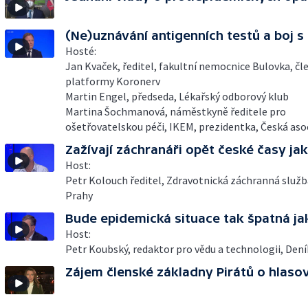
(Ne)uznávání antigenních testů a boj 
Hosté:
Jan Kvaček, ředitel, fakultní nemocnice Bulovka, č
platformy Koronerv
Martin Engel, předseda, Lékařský odborový klub
Martina Šochmanová, náměstkyně ředitele pro
ošetřovatelskou péči, IKEM, prezidentka, Česká aso
Zažívají záchranáři opět české časy jak
Host:
Petr Kolouch ředitel, Zdravotnická záchranná služba
Prahy
Bude epidemická situace tak špatná jak
Host:
Petr Koubský, redaktor pro vědu a technologii, Dení
Zájem členské základny Pirátů o hlaso