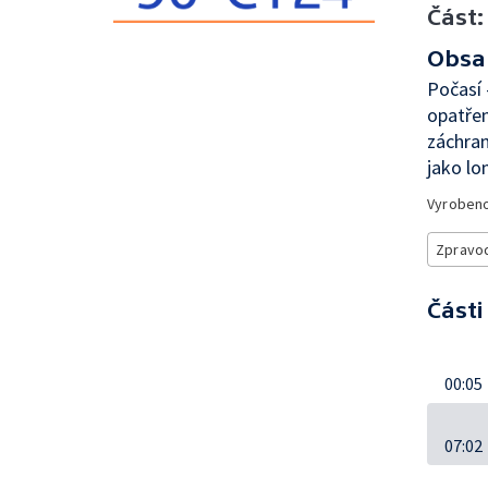
Část:
Obsa
Počasí 
opatřen
záchran
jako lo
Vyroben
Zpravod
Části
00:05
07:02