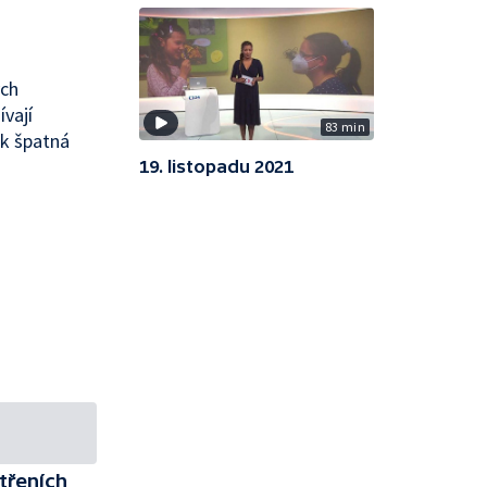
ých
vají
83 min
ak špatná
19. listopadu 2021
třeních