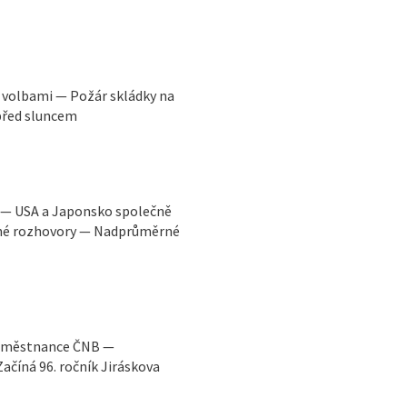
 volbami — Požár skládky na
před sluncem
y — USA a Japonsko společně
ádné rozhovory — Nadprůměrné
 zaměstnance ČNB —
číná 96. ročník Jiráskova