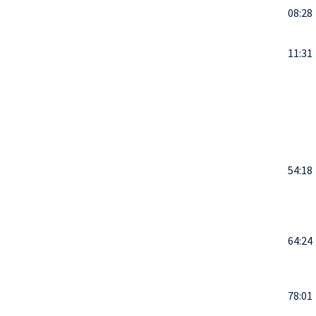
08:28
11:31
54:18
64:24
78:01