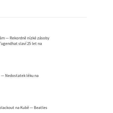
tám — Rekordně nízké zásoby
Tugendhat slaví 25 let na
il — Nedostatek léku na
 blackout na Kubě — Beatles