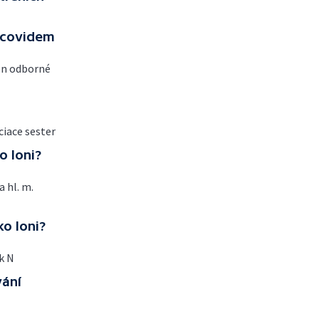
s covidem
len odborné
ciace sester
o loni?
 hl. m.
o loni?
k N
vání