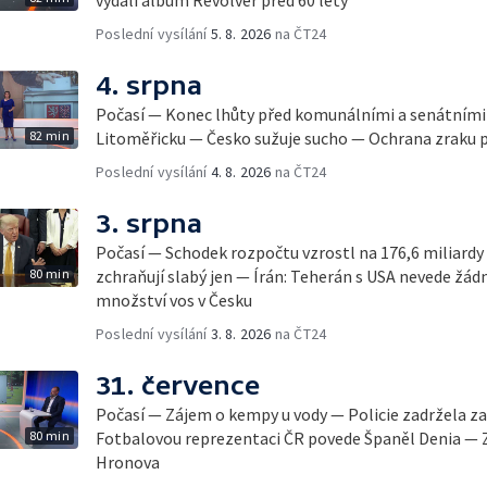
vydali album Revolver před 60 lety
Poslední vysílání
5. 8. 2026
na ČT24
4. srpna
Počasí — Konec lhůty před komunálními a senátními
82 min
Litoměřicku — Česko sužuje sucho — Ochrana zraku 
Poslední vysílání
4. 8. 2026
na ČT24
3. srpna
Počasí — Schodek rozpočtu vzrostl na 176,6 miliard
80 min
zchraňují slabý jen — Írán: Teherán s USA nevede ž
množství vos v Česku
Poslední vysílání
3. 8. 2026
na ČT24
31. července
Počasí — Zájem o kempy u vody — Policie zadržela
80 min
Fotbalovou reprezentaci ČR povede Španěl Denia — Za
Hronova