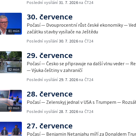
Poslední vysílání
31. 7. 2026
na ČT24
30. července
Počasí — Dvouprocentní růst české ekonomiky — Vedr
81 min
začátku stavby vysílače na Ještědu
Poslední vysílání
30. 7. 2026
na ČT24
29. července
Počasí — Česko se připravuje na další vlnu veder — 
82 min
— Výuka češtiny v zahraničí
Poslední vysílání
29. 7. 2026
na ČT24
28. července
Počasí — Zelenskyj jednal v USA s Trumpem — Rozsáh
83 min
Poslední vysílání
28. 7. 2026
na ČT24
27. července
Počasí — Benjamin Netanjahu míří za Donaldem Tr