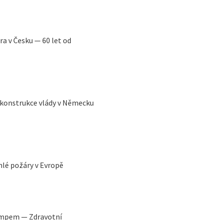
a v Česku — 60 let od
Rekonstrukce vlády v Německu
lé požáry v Evropě
umpem — Zdravotní