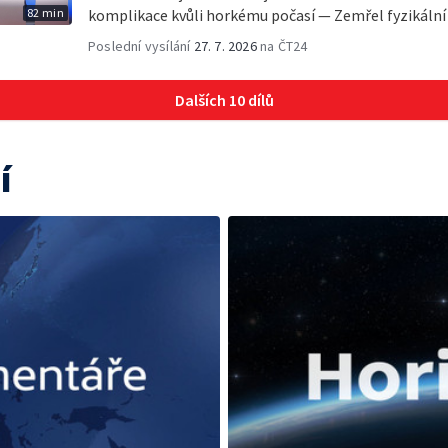
82 min
komplikace kvůli horkému počasí — Zemřel fyzikální
Poslední vysílání
27. 7. 2026
na ČT24
Dalších 10 dílů
í