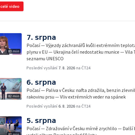
 celé video
7. srpna
Počasí — Výjezdy záchranářů kvůli extrémním teplo
83 min
plynu v EU — Ukrajina čelí nedostatku munice — Vila 
seznamu UNESCO
Poslední vysílání
7. 8. 2026
na ČT24
6. srpna
Počasí — Paliva v Česku: nafta zdražila, benzin zlevn
82 min
rakovinu prsu — Vliv extrémních veder na spánek
Poslední vysílání
6. 8. 2026
na ČT24
5. srpna
Počasí — Zdražování v Česku mírně zrychlilo — Další
82 min