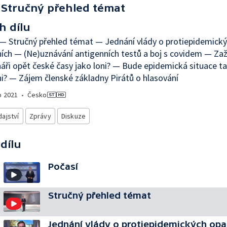
Stručný přehled témat
h dílu
— Stručný přehled témat — Jednání vlády o protiepidemick
ích — (Ne)uznávání antigenních testů a boj s covidem — Zaží
áři opět české časy jako loni? — Bude epidemická situace t
ni? — Zájem členské základny Pirátů o hlasování
o
2021
•
Česko
ajství
Zprávy
Diskuze
 dílu
Počasí
Stručný přehled témat
Jednání vlády o protiepidemických opa