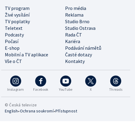
TV program
Pro média
Živé vysílání
Reklama
TV poplatky
Studio Brno
Teletext
Studio Ostrava
Podcasty
Rada ČT
Počasí
Kariéra
E-shop
Podávání námětů
Mobilní a TV aplikace
Časté dotazy
Vše o ČT
Kontakty
Instagram
Facebook
YouTube
X
Threads
© Česká televize
•
•
English
Ochrana soukromí
Přístupnost