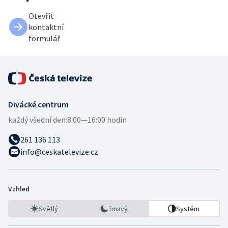
Otevřít
kontaktní
formulář
Divácké centrum
každý všední den:
8:00—16:00 hodin
261 136 113
info@ceskatelevize.cz
Vzhled
Světlý
Tmavý
Systém