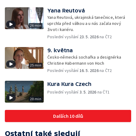
Yana Reutová
Yana Reutová, ukrajinská tanečnice, která
uprchla před válkou a u nás začala nový
26 min
život i kariéru.
Poslední vysílání
23. 5. 2026
na ČT2
9. května
Česko-německá sochařka a designérka
Christine Habermann von Hoch
25 min
Poslední vysílání
16. 5. 2026
na ČT2
Kura Kura Czech
Poslední vysílání
3. 5. 2026
na ČT1
20 min
Dalších 10 dílů
Ostatní také sledují