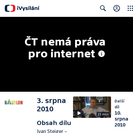
Clos
Search
ČT nemá práva 
pro internet
3. srpna
Další
díl
2010
10.
23 min
srpna
Obsah dílu
2010
Ivan Steiger –