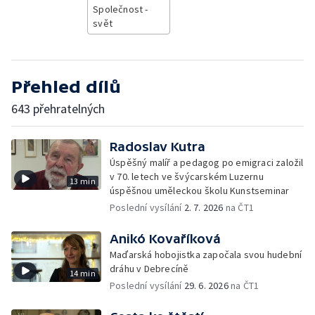
Společnost -
svět
Přehled dílů
643 přehratelných
Radoslav Kutra
Úspěšný malíř a pedagog po emigraci založil
v 70. letech ve švýcarském Luzernu
13 min
úspěšnou uměleckou školu Kunstseminar
Poslední vysílání
2. 7. 2026
na ČT1
Anikó Kovaříková
Maďarská hobojistka započala svou hudební
dráhu v Debrecíně
14 min
Poslední vysílání
29. 6. 2026
na ČT1