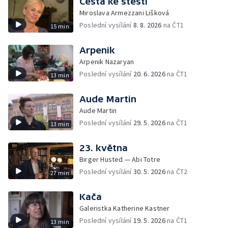
Cesta ke štěstí
Miroslava Armezzani Lišková
Poslední vysílání
8. 8. 2026
na ČT1
15 min
Arpenik
Arpenik Nazaryan
Poslední vysílání
20. 6. 2026
na ČT1
13 min
Aude Martin
Aude Martin
Poslední vysílání
29. 5. 2026
na ČT1
13 min
23. května
Birger Husted — Abi Totre
Poslední vysílání
30. 5. 2026
na ČT2
27 min
Kača
Galeristka Katherine Kastner
Poslední vysílání
19. 5. 2026
na ČT1
13 min