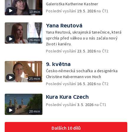
Galeristka Katherine Kastner
Poslední vysílání
19. 5. 2026
na ČT1
13 min
Yana Reutová
Yana Reutová, ukrajinská tanečnice, která
uprchla před válkou a u nás začala nový
26 min
život i kariéru.
Poslední vysílání
23. 5. 2026
na ČT2
9. května
Česko-německá sochařka a designérka
Christine Habermann von Hoch
25 min
Poslední vysílání
16. 5. 2026
na ČT2
Kura Kura Czech
Poslední vysílání
3. 5. 2026
na ČT1
20 min
Dalších 10 dílů