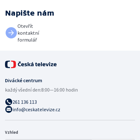
Napište nám
Otevřít
kontaktní
formulář
Divácké centrum
každý všední den:
8:00—16:00 hodin
261 136 113
info@ceskatelevize.cz
Vzhled