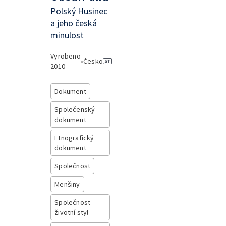
Polský Husinec
a jeho česká
minulost
Vyrobeno
•
Česko
2010
Dokument
Společenský
dokument
Etnografický
dokument
Společnost
Menšiny
Společnost -
životní styl