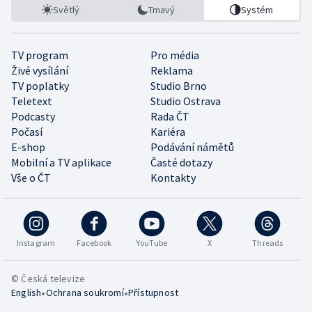
Světlý
Tmavý
Systém
TV program
Pro média
Živé vysílání
Reklama
TV poplatky
Studio Brno
Teletext
Studio Ostrava
Podcasty
Rada ČT
Počasí
Kariéra
E-shop
Podávání námětů
Mobilní a TV aplikace
Časté dotazy
Vše o ČT
Kontakty
Instagram
Facebook
YouTube
X
Threads
© Česká televize
•
•
English
Ochrana soukromí
Přístupnost