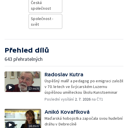
Česká
společnost
Společnost -
svět
Přehled dílů
643 přehratelných
Radoslav Kutra
Úspěšný malíř a pedagog po emigraci založil
v 70. letech ve švýcarském Luzernu
13 min
úspěšnou uměleckou školu Kunstseminar
Poslední vysílání
2. 7. 2026
na ČT1
Anikó Kovaříková
Maďarská hobojistka započala svou hudební
dráhu v Debrecíně
14 min