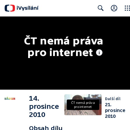
Clos
Search
ČT nemá práva 
pro internet
14.
Další díl
ČT nemá práva
21.
prosince
pro internet
prosince
2010
2010
Obsah dílu