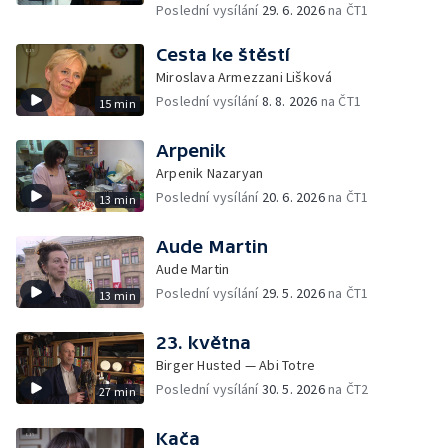
Poslední vysílání
29. 6. 2026
na ČT1
Cesta ke štěstí
Miroslava Armezzani Lišková
Poslední vysílání
8. 8. 2026
na ČT1
15 min
Arpenik
Arpenik Nazaryan
Poslední vysílání
20. 6. 2026
na ČT1
13 min
Aude Martin
Aude Martin
Poslední vysílání
29. 5. 2026
na ČT1
13 min
23. května
Birger Husted — Abi Totre
Poslední vysílání
30. 5. 2026
na ČT2
27 min
Kača