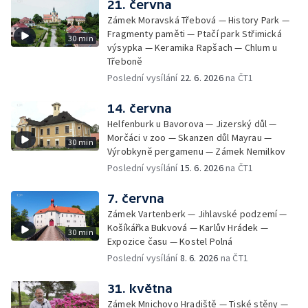
21. června
Zámek Moravská Třebová — History Park —
Fragmenty paměti — Ptačí park Střimická
30 min
výsypka — Keramika Rapšach — Chlum u
Třeboně
Poslední vysílání
22. 6. 2026
na ČT1
14. června
Helfenburk u Bavorova — Jizerský důl —
Morčáci v zoo — Skanzen důl Mayrau —
30 min
Výrobkyně pergamenu — Zámek Nemilkov
Poslední vysílání
15. 6. 2026
na ČT1
7. června
Zámek Vartenberk — Jihlavské podzemí —
Košíkářka Bukvová — Karlův Hrádek —
30 min
Expozice času — Kostel Polná
Poslední vysílání
8. 6. 2026
na ČT1
31. května
Zámek Mnichovo Hradiště — Tiské stěny —