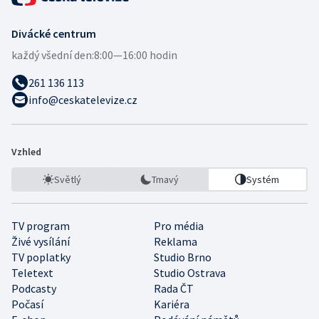
Divácké centrum
každý všední den:
8:00—16:00 hodin
261 136 113
info@ceskatelevize.cz
Vzhled
Světlý
Tmavý
Systém
TV program
Pro média
Živé vysílání
Reklama
TV poplatky
Studio Brno
Teletext
Studio Ostrava
Podcasty
Rada ČT
Počasí
Kariéra