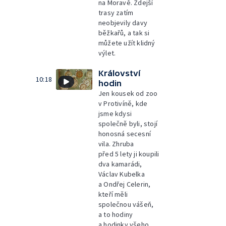
na Moravě. Zdejší
trasy zatím
neobjevily davy
běžkařů, a tak si
můžete užít klidný
výlet.
Království
10:18
hodin
Jen kousek od zoo
v Protivíně, kde
jsme kdysi
společně byli, stojí
honosná secesní
vila. Zhruba
před 5 lety ji koupili
dva kamarádi,
Václav Kubelka
a Ondřej Celerin,
kteří měli
společnou vášeň,
a to hodiny
a hodinky všeho