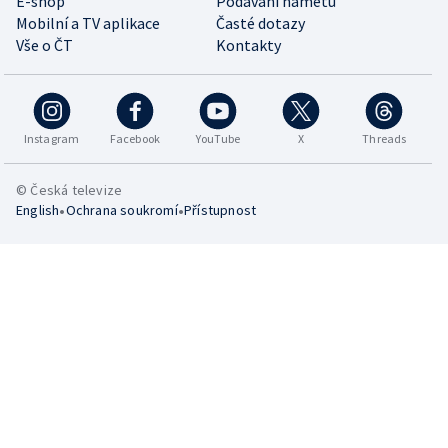
E-shop
Podávání námětů
Mobilní a TV aplikace
Časté dotazy
Vše o ČT
Kontakty
Instagram
Facebook
YouTube
X
Threads
© Česká televize
•
•
English
Ochrana soukromí
Přístupnost