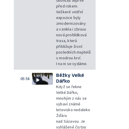
skončila teprve
před rokem.
Veškeré vnitřní
expozice byly
zmodernizovány
a vznikla i zbrusu
nová prohlídková
trasa, která
přibližuje život
posledních majitelů
s modrou krví.
I na ni se vydáme.
Běžky Velké
05:58
Dářko
Když se řekne
Velké Dářko,
mnohým z nás se
vybaví známé
letovisko nedaleko
Žďáru
nad Sázavou. Je
vyhlášené čistou