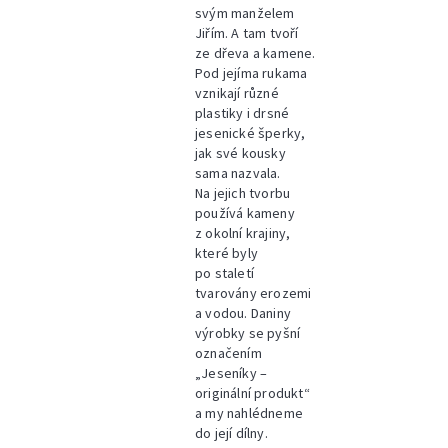
svým manželem
Jiřím. A tam tvoří
ze dřeva a kamene.
Pod jejíma rukama
vznikají různé
plastiky i drsné
jesenické šperky,
jak své kousky
sama nazvala.
Na jejich tvorbu
používá kameny
z okolní krajiny,
které byly
po staletí
tvarovány erozemi
a vodou. Daniny
výrobky se pyšní
označením
„Jeseníky –
originální produkt“
a my nahlédneme
do její dílny.