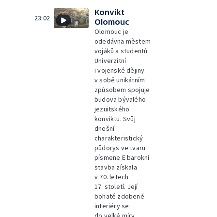
Konvikt
23:02
Olomouc
Olomouc je
odedávna městem
vojáků a studentů.
Univerzitní
i vojenské dějiny
v sobě unikátním
způsobem spojuje
budova bývalého
jezuitského
konviktu. Svůj
dnešní
charakteristický
půdorys ve tvaru
písmene E barokní
stavba získala
v 70. letech
17. století. Její
bohatě zdobené
interiéry se
do velké míry