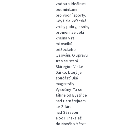
vodou a ideálními
podmínkami
pro vodní sporty.
Když ale Žďárské
vrchy pokryje sníh,
promění se celá
krajina v ráj
milovníků
běžeckého
lyžování. O úpravu
tras se stará
Skiregion Velké
Dářko, který je
součástí Bílé
magistrály
Vysočiny. Ta se
táhne od Bystřice
nad Pernštejnem
ke Žďáru
nad Sázavou
a od Hlinska až
do Nového Města