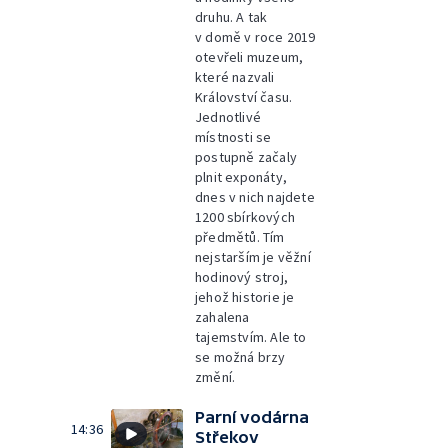
druhu. A tak
v domě v roce 2019
otevřeli muzeum,
které nazvali
Království času.
Jednotlivé
místnosti se
postupně začaly
plnit exponáty,
dnes v nich najdete
1200 sbírkových
předmětů. Tím
nejstarším je věžní
hodinový stroj,
jehož historie je
zahalena
tajemstvím. Ale to
se možná brzy
změní.
Parní vodárna
14:36
Střekov