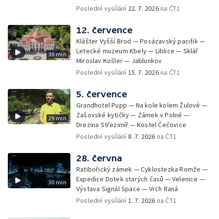
Poslední vysílání
22. 7. 2026
na ČT1
12. července
Klášter Vyšší Brod — Posázavský pacifik —
Letecké muzeum Kbely — Liblice — Sklář
30 min
Miroslav Košler — Jablunkov
Poslední vysílání
15. 7. 2026
na ČT1
5. července
Grandhotel Pupp — Na kole kolem Žulové —
Zašovské kytičky — Zámek v Polné —
29 min
Drezina Střezimíř — Kostel Čečovice
Poslední vysílání
8. 7. 2026
na ČT1
28. června
Ratibořický zámek — Cyklostezka Romže —
Expedice Dotek starých časů — Velenice —
30 min
Výstava Signál Space — Vrch Raná
Poslední vysílání
1. 7. 2026
na ČT1