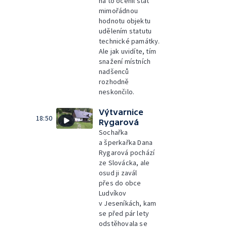
na to ocenil stát
mimořádnou
hodnotu objektu
udělením statutu
technické památky.
Ale jak uvidíte, tím
snažení místních
nadšenců
rozhodně
neskončilo.
Výtvarnice
18:50
Rygarová
Sochařka
a šperkařka Dana
Rygarová pochází
ze Slovácka, ale
osud ji zavál
přes do obce
Ludvíkov
v Jeseníkách, kam
se před pár lety
odstěhovala se