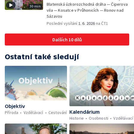
Blatenská úzkorozchodná dráha — Čiperova
30 min
vila — Kosatce v Průhonicích — Ronov nad
Sázavou
Poslední vysílání
1. 6. 2026
na ČT1
Dalších 10 dílů
Ostatní také sledují
Objektiv
Kalendárium
Příroda
Vzdělávací
Cestování
Historie
Osobnosti
Vzdělávací