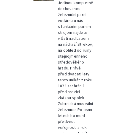
Jedinou kompletně
dochovanou
železniční parní
vodárnu u nás
s funkčním parním
strojem najdete
v Ústí nad Labem
na nádraží Střekov,
na dohled od ruiny
stejnojmenného
středověkého
hradu. Právě
před dvaceti lety
tento unikát z roku
1873 zachránil
před hrozící
zkázou spolek
Zubrnická museální
železnice. Po osmi
letech ho mohl
předvést
veřejnosti a rok