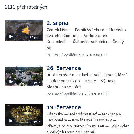
1111 přehratelných
2. srpna
Zámek Líšno — Parník Vyšehrad — Hradisko
svatého Klimenta — Vodní zámek
30 min
Kratochvíle — Švihovští sokolníci — Český
ráj
Poslední vysílání
5. 8. 2026
na ČT1
26. července
Hrad Pernštejn — Plavba lodí — Lipová-lázně
— Olomoucká zoo — Křtiny — Výstava
30 min
Šlechta na cestách
Poslední vysílání
29. 7. 2026
na ČT1
19. července
Zásmuky — Hvězdárna Kleť — Mokřady v
Jablonném — Kovář Pavel Tasovský —
30 min
Přemyslovci v Národním muzeu — Cyklovýlet
z Velkých Losin do Branné