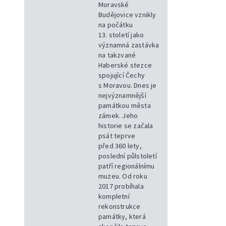
Moravské
Budějovice vznikly
na počátku
13. století jako
významná zastávka
na takzvané
Haberské stezce
spojující Čechy
s Moravou. Dnes je
nejvýznamnější
památkou města
zámek. Jeho
historie se začala
psát teprve
před 360 lety,
poslední půlstoletí
patří regionálnímu
muzeu. Od roku
2017 probíhala
kompletní
rekonstrukce
památky, která