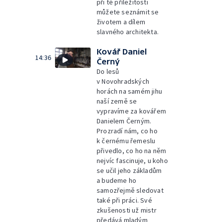
při té příležitosti
můžete seznámit se
životem a dílem
slavného architekta.
Kovář Daniel
14:36
Černý
Do lesů
v Novohradských
horách na samém jihu
naší země se
vypravíme za kovářem
Danielem Černým.
Prozradí nám, co ho
k černému řemeslu
přivedlo, co ho na něm
nejvíc fascinuje, u koho
se učil jeho základům
a budeme ho
samozřejmě sledovat
také při práci. Své
zkušenosti už mistr
předává mladým