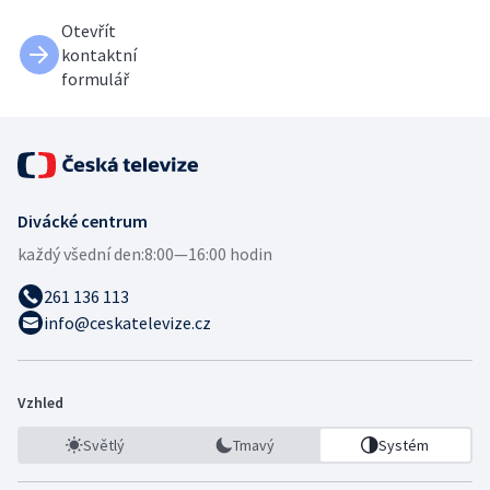
Otevřít
kontaktní
formulář
Divácké centrum
každý všední den:
8:00—16:00 hodin
261 136 113
info@ceskatelevize.cz
Vzhled
Světlý
Tmavý
Systém