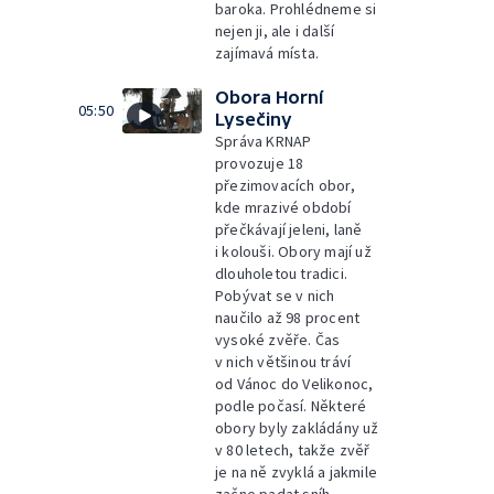
baroka. Prohlédneme si
nejen ji, ale i další
zajímavá místa.
Obora Horní
05:50
Lysečiny
Správa KRNAP
provozuje 18
přezimovacích obor,
kde mrazivé období
přečkávají jeleni, laně
i kolouši. Obory mají už
dlouholetou tradici.
Pobývat se v nich
naučilo až 98 procent
vysoké zvěře. Čas
v nich většinou tráví
od Vánoc do Velikonoc,
podle počasí. Některé
obory byly zakládány už
v 80 letech, takže zvěř
je na ně zvyklá a jakmile