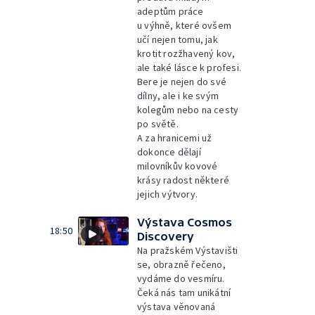
adeptům práce
u výhně, které ovšem
učí nejen tomu, jak
krotit rozžhavený kov,
ale také lásce k profesi.
Bere je nejen do své
dílny, ale i ke svým
kolegům nebo na cesty
po světě.
A za hranicemi už
dokonce dělají
milovníkův kovové
krásy radost některé
jejich výtvory.
Výstava Cosmos
18:50
Discovery
Na pražském Výstavišti
se, obrazně řečeno,
vydáme do vesmíru.
Čeká nás tam unikátní
výstava věnovaná