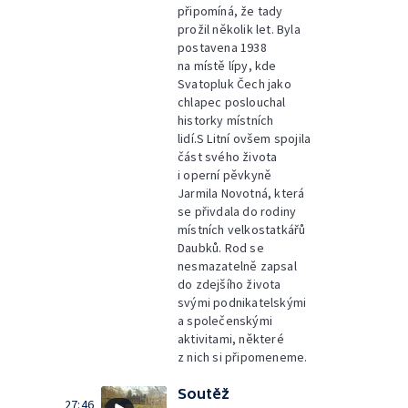
připomíná, že tady
prožil několik let. Byla
postavena 1938
na místě lípy, kde
Svatopluk Čech jako
chlapec poslouchal
historky místních
lidí.S Litní ovšem spojila
část svého života
i operní pěvkyně
Jarmila Novotná, která
se přivdala do rodiny
místních velkostatkářů
Daubků. Rod se
nesmazatelně zapsal
do zdejšího života
svými podnikatelskými
a společenskými
aktivitami, některé
z nich si připomeneme.
Soutěž
27:46