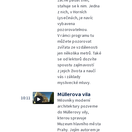
začne padat sníh,
stahuje se k nim. Jedna
z nich, v Horních
Lysečinách, je navíc
vybavena
pozorovatelnou.
V rámci programu tu
můžete pozorovat
zvířata ze vzdálenosti
jen několika metrů. Také
se od lektorů dozvíte
spoustu zajímavostí
z jejich života a naučí
vás i základy
myslivecké mluvy.
Müllerova vila
10:11
Milovníky moderní
architektury pozveme
do Müllerovy vily,
kterou spravuje
Muzeum hlavního města
Prahy. Jejím autorem je