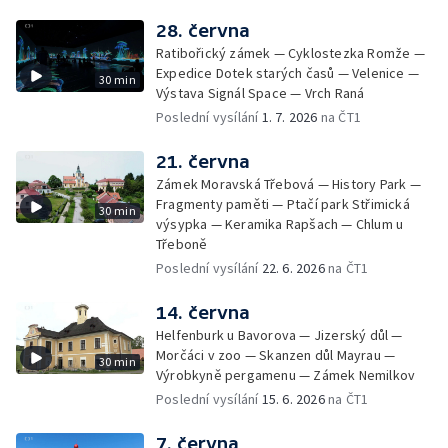
28. června
Ratibořický zámek — Cyklostezka Romže —
Expedice Dotek starých časů — Velenice —
30 min
Výstava Signál Space — Vrch Raná
Poslední vysílání
1. 7. 2026
na ČT1
21. června
Zámek Moravská Třebová — History Park —
Fragmenty paměti — Ptačí park Střimická
30 min
výsypka — Keramika Rapšach — Chlum u
Třeboně
Poslední vysílání
22. 6. 2026
na ČT1
14. června
Helfenburk u Bavorova — Jizerský důl —
Morčáci v zoo — Skanzen důl Mayrau —
30 min
Výrobkyně pergamenu — Zámek Nemilkov
Poslední vysílání
15. 6. 2026
na ČT1
7. června