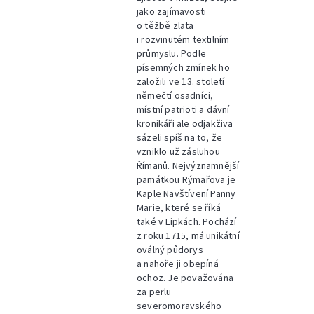
jako zajímavosti
o těžbě zlata
i rozvinutém textilním
průmyslu. Podle
písemných zmínek ho
založili ve 13. století
němečtí osadníci,
místní patrioti a dávní
kronikáři ale odjakživa
sázeli spíš na to, že
vzniklo už zásluhou
Římanů. Nejvýznamnější
památkou Rýmařova je
Kaple Navštívení Panny
Marie, které se říká
také v Lipkách. Pochází
z roku 1715, má unikátní
oválný půdorys
a nahoře ji obepíná
ochoz. Je považována
za perlu
severomoravského