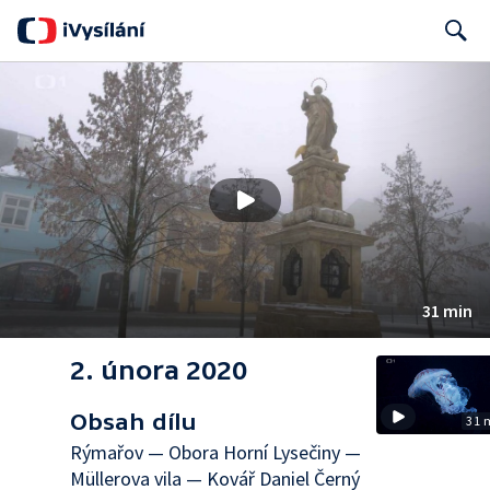
Search
31 min
2. února 2020
Obsah dílu
31 
Rýmařov — Obora Horní Lysečiny —
Müllerova vila — Kovář Daniel Černý