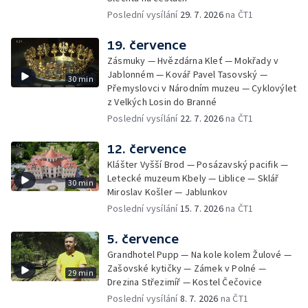
Poslední vysílání
29. 7. 2026
na ČT1
19. července
Zásmuky — Hvězdárna Kleť — Mokřady v
Jablonném — Kovář Pavel Tasovský —
30 min
Přemyslovci v Národním muzeu — Cyklovýlet
z Velkých Losin do Branné
Poslední vysílání
22. 7. 2026
na ČT1
12. července
Klášter Vyšší Brod — Posázavský pacifik —
Letecké muzeum Kbely — Liblice — Sklář
30 min
Miroslav Košler — Jablunkov
Poslední vysílání
15. 7. 2026
na ČT1
5. července
Grandhotel Pupp — Na kole kolem Žulové —
Zašovské kytičky — Zámek v Polné —
29 min
Drezina Střezimíř — Kostel Čečovice
Poslední vysílání
8. 7. 2026
na ČT1