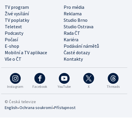
TV program
Pro média
Živé vysílání
Reklama
TV poplatky
Studio Brno
Teletext
Studio Ostrava
Podcasty
Rada ČT
Počasí
Kariéra
E-shop
Podávání námětů
Mobilní a TV aplikace
Časté dotazy
Vše o ČT
Kontakty
Instagram
Facebook
YouTube
X
Threads
© Česká televize
•
•
English
Ochrana soukromí
Přístupnost