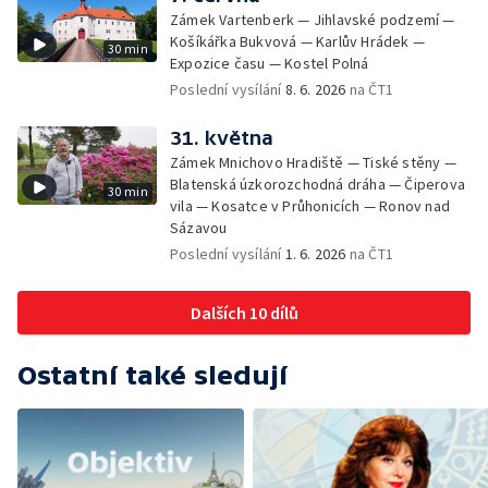
Zámek Vartenberk — Jihlavské podzemí —
Košíkářka Bukvová — Karlův Hrádek —
30 min
Expozice času — Kostel Polná
Poslední vysílání
8. 6. 2026
na ČT1
31. května
Zámek Mnichovo Hradiště — Tiské stěny —
Blatenská úzkorozchodná dráha — Čiperova
30 min
vila — Kosatce v Průhonicích — Ronov nad
Sázavou
Poslední vysílání
1. 6. 2026
na ČT1
Dalších 10 dílů
Ostatní také sledují