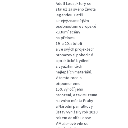
Adolf Loos, který se
stal už za svého života
legendou. Patřil
k nejvýznamnějším
osobnostem evropské
kulturní scény
na přelomu
19. a 20. století
a ve svých projektech
prosazoval pohodlné
a praktické bydlení
s využitím těch
nejlepších materiálů.
V tomto roce si
připomeneme
150. výročí jeho
narození, a tak Muzeum
hlavního města Prahy
a Národní památkový
ústav vyhlásily rok 2020
rokem Adolfa Loose.
V Müllerově vile se