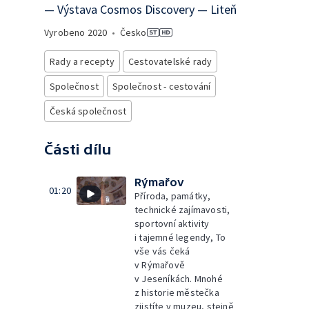
— Výstava Cosmos Discovery — Liteň
Vyrobeno
2020
•
Česko
Rady a recepty
Cestovatelské rady
Společnost
Společnost - cestování
Česká společnost
Části dílu
Rýmařov
01:20
Příroda, památky,
technické zajímavosti,
sportovní aktivity
i tajemné legendy, To
vše vás čeká
v Rýmařově
v Jeseníkách. Mnohé
z historie městečka
zjistíte v muzeu, stejně