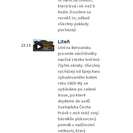
to náročná činnost,
která trvá i víc než 6
hodin. Dozvíme se
rovněž to, odkud
všechny poklady
pocházejí.
Liteň
23:13
Litní na Berounsku
provede návštěvníky
naučná stezka tvořená
čtyřmi okruhy. Všechny
vycházejí od špejcharu
vybudovaného kolem
roku 1600. My se
vydáváme po zelené
trase, po které
dojdeme do sadů
Svatopluka Čecha.
Právě v nich totiž stojí
básníkův pískovcový
pomník v nadživotní
velikosti, který