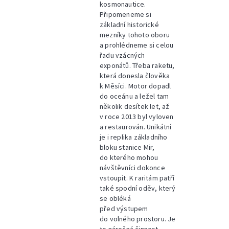
kosmonautice.
Připomeneme si
základní historické
mezníky tohoto oboru
a prohlédneme si celou
řadu vzácných
exponátů. Třeba raketu,
která donesla člověka
k Měsíci. Motor dopadl
do oceánu a ležel tam
několik desítek let, až
v roce 2013 byl vyloven
a restaurován. Unikátní
je i replika základního
bloku stanice Mir,
do kterého mohou
návštěvníci dokonce
vstoupit. K raritám patří
také spodní oděv, který
se obléká
před výstupem
do volného prostoru. Je