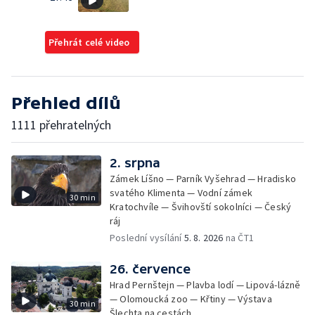
Přehrát celé video
Přehled dílů
1111 přehratelných
2. srpna
Zámek Líšno — Parník Vyšehrad — Hradisko
svatého Klimenta — Vodní zámek
30 min
Kratochvíle — Švihovští sokolníci — Český
ráj
Poslední vysílání
5. 8. 2026
na ČT1
26. července
Hrad Pernštejn — Plavba lodí — Lipová-lázně
— Olomoucká zoo — Křtiny — Výstava
30 min
Šlechta na cestách