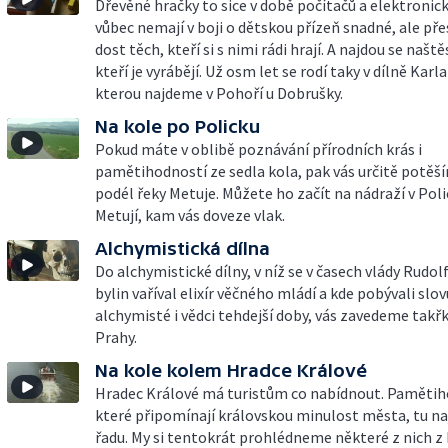
Dřevěné hračky to sice v době počítačů a elektronic
vůbec nemají v boji o dětskou přízeň snadné, ale pře
dost těch, kteří si s nimi rádi hrají. A najdou se naštěs
kteří je vyrábějí. Už osm let se rodí taky v dílně Karla 
kterou najdeme v Pohoří u Dobrušky.
Na kole po Policku
Pokud máte v oblibě poznávání přírodních krás i
pamětihodností ze sedla kola, pak vás určitě potě
podél řeky Metuje. Můžete ho začít na nádraží v Poli
Metují, kam vás doveze vlak.
Alchymistická dílna
Do alchymistické dílny, v níž se v časech vlády Rudolfa
bylin vaříval elixír věčného mládí a kde pobývali slov
alchymisté i vědci tehdejší doby, vás zavedeme takřk
Prahy.
Na kole kolem Hradce Králové
Hradec Králové má turistům co nabídnout. Pamětih
které připomínají královskou minulost města, tu n
řadu. My si tentokrát prohlédneme některé z nich z 