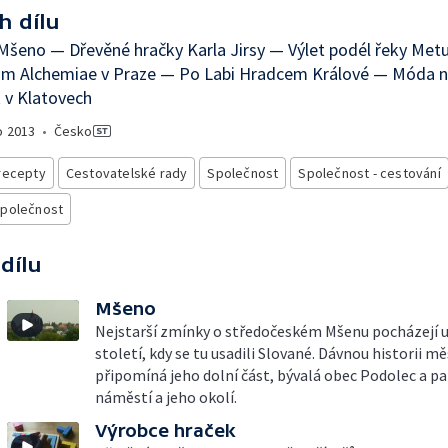
h dílu
šeno — Dřevěné hračky Karla Jirsy — Výlet podél řeky Met
um Alchemiae v Praze — Po Labi Hradcem Králové — Móda n
 v Klatovech
o
2013
•
Česko
recepty
Cestovatelské rady
Společnost
Společnost - cestování
společnost
 dílu
Mšeno
Nejstarší zmínky o středočeském Mšenu pocházejí už 
století, kdy se tu usadili Slované. Dávnou historii m
připomíná jeho dolní část, bývalá obec Podolec a pa
náměstí a jeho okolí.
Výrobce hraček