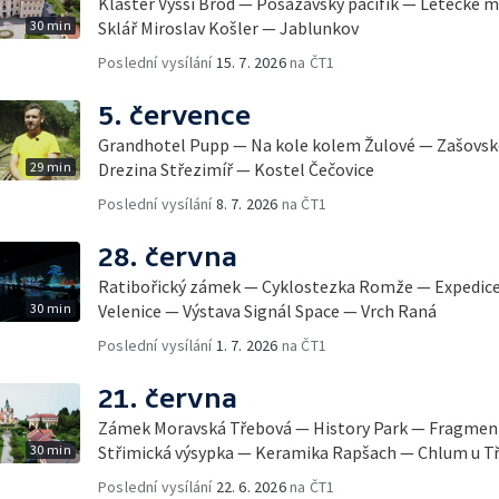
Klášter Vyšší Brod — Posázavský pacifik — Letecké 
30 min
Sklář Miroslav Košler — Jablunkov
Poslední vysílání
15. 7. 2026
na ČT1
5. července
Grandhotel Pupp — Na kole kolem Žulové — Zašovsk
29 min
Drezina Střezimíř — Kostel Čečovice
Poslední vysílání
8. 7. 2026
na ČT1
28. června
Ratibořický zámek — Cyklostezka Romže — Expedice
30 min
Velenice — Výstava Signál Space — Vrch Raná
Poslední vysílání
1. 7. 2026
na ČT1
21. června
Zámek Moravská Třebová — History Park — Fragment
30 min
Střimická výsypka — Keramika Rapšach — Chlum u T
Poslední vysílání
22. 6. 2026
na ČT1