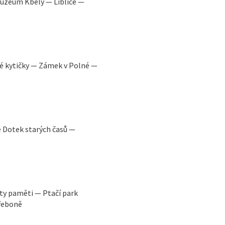
muzeum Kbely — Liblice —
é kytičky — Zámek v Polné —
 Dotek starých časů —
y paměti — Ptačí park
řeboně