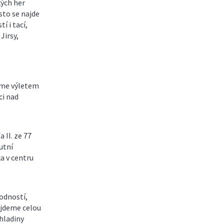
kých her
sto se najde
tí i tací,
Jirsy,
šíme výletem
ci nad
 II. ze 77
utní
a v centru
odností,
ajdeme celou
hladiny