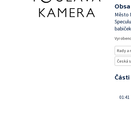
Obsa
Město M
Specul
babiček
Vyroben
Rady a 
Česká 
Části
01:41