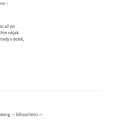
nem –
ku až po
khle nějak
tedy v době,
berg — Dělostřelci —