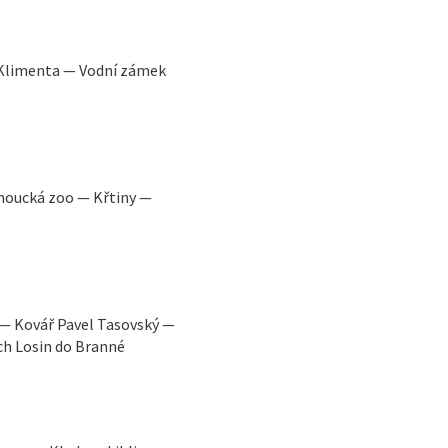
 Klimenta — Vodní zámek
moucká zoo — Křtiny —
— Kovář Pavel Tasovský —
ch Losin do Branné