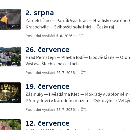
2. srpna
Zámek Líšno — Parník Vyšehrad — Hradisko svatého
30 min
Kratochvíle — Švihovští sokolníci — Český ráj
Poslední vysílání
5. 8. 2026
na ČT1
26. července
Hrad Pernštejn — Plavba lodí — Lipová-lázně — Olo
30 min
Výstava Šlechta na cestách
Poslední vysílání
29. 7. 2026
na ČT1
19. července
Zásmuky — Hvězdárna Kleť — Mokřady v Jablonném 
30 min
Přemyslovci v Národním muzeu — Cyklovýlet z Velký
Poslední vysílání
22. 7. 2026
na ČT1
12. července