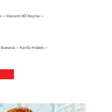
oo — Skanzen důl Mayrau —
 Bukvová — Karlův Hrádek —