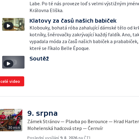
Labe. Po té nás proveze loď s velmi výstižným jmé
Královna Eliška.
Klatovy za časů našich babiček
Klobouky, bohatá róba zahalující dámské tělo od kr
kotníky, šněrovačky zakrývající každý faldík. Ano, ta
vypadala móda za časů našich babiček a prababiček, 
které se říkalo Belle Époque.
Soutěž
 celé video
9. srpna
Zámek Stránov — Plavba po Berounce — Hrad Harten
30 min
Mohelenská hadcová step — Černvír
Poslední vysílání
9. 8. 2026
na ČT1