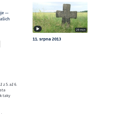
uje —
ašich
29 min
11. srpna 2013
z 5. až 6.
ěsta
k taky