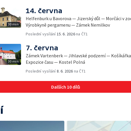
14. června
Helfenburk u Bavorova — Jizerský důl — Morčáci v z
30 min
Výrobkyně pergamenu — Zámek Nemilkov
Poslední vysílání
15. 6. 2026
na ČT1
7. června
Zámek Vartenberk — Jihlavské podzemí — Košíkářka
30 min
Expozice času — Kostel Polná
Poslední vysílání
8. 6. 2026
na ČT1
Dalších 10 dílů
í