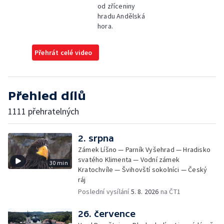
od zříceniny
hradu Andělská
hora.
Přehrát celé video
Přehled dílů
1111 přehratelných
2. srpna
Zámek Líšno — Parník Vyšehrad — Hradisko
svatého Klimenta — Vodní zámek
30 min
Kratochvíle — Švihovští sokolníci — Český
ráj
Poslední vysílání
5. 8. 2026
na ČT1
26. července