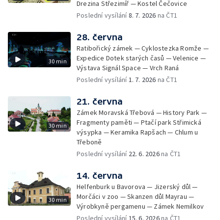
Drezina Střezimíř — Kostel Čečovice
Poslední vysílání
8. 7. 2026
na ČT1
28. června
Ratibořický zámek — Cyklostezka Romže —
Expedice Dotek starých časů — Velenice —
30 min
Výstava Signál Space — Vrch Raná
Poslední vysílání
1. 7. 2026
na ČT1
21. června
Zámek Moravská Třebová — History Park —
Fragmenty paměti — Ptačí park Střimická
30 min
výsypka — Keramika Rapšach — Chlum u
Třeboně
Poslední vysílání
22. 6. 2026
na ČT1
14. června
Helfenburk u Bavorova — Jizerský důl —
Morčáci v zoo — Skanzen důl Mayrau —
30 min
Výrobkyně pergamenu — Zámek Nemilkov
Poslední vysílání
15. 6. 2026
na ČT1