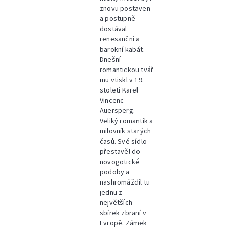
znovu postaven
a postupně
dostával
renesanční a
barokní kabát.
Dnešní
romantickou tvář
mu vtiskl v 19.
století Karel
Vincenc
Auersperg.
Veliký romantik a
milovník starých
časů. Své sídlo
přestavěl do
novogotické
podoby a
nashromáždil tu
jednu z
největších
sbírek zbraní v
Evropě. Zámek