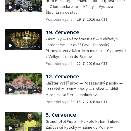
Hrad Pernštejn — Plavba lodí — Lipová-lázně
— Olomoucká zoo — Křtiny — Výstava
30 min
Šlechta na cestách
Poslední vysílání
29. 7. 2026
na ČT1
19. července
Zásmuky — Hvězdárna Kleť — Mokřady v
Jablonném — Kovář Pavel Tasovský —
30 min
Přemyslovci v Národním muzeu — Cyklovýlet
z Velkých Losin do Branné
Poslední vysílání
22. 7. 2026
na ČT1
12. července
Klášter Vyšší Brod — Posázavský pacifik —
Letecké muzeum Kbely — Liblice — Sklář
30 min
Miroslav Košler — Jablunkov
Poslední vysílání
15. 7. 2026
na ČT1
5. července
Grandhotel Pupp — Na kole kolem Žulové —
Zašovské kytičky — Zámek v Polné —
29 min