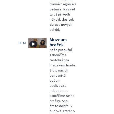
hlavně begónie a
petúnie. Na svět
tu už přivedli
několik desítek
zbrusu nových
odrůd.
Muzeum
18:45
hraček
Naše putování
zakončíme
tentokrát na
Pražském hradě.
Sídlo našich
panovníků
ovšem
obdivovat
nebudeme,
zaměříme se na
hračky. Ano,
čtete dobře. V
budově starého