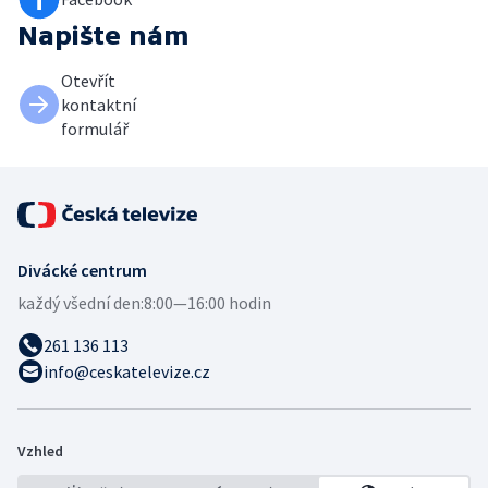
Napište nám
Otevřít
kontaktní
formulář
Divácké centrum
každý všední den:
8:00—16:00 hodin
261 136 113
info@ceskatelevize.cz
Vzhled