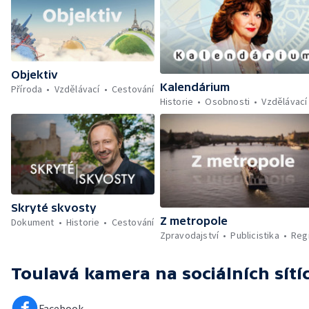
Objektiv
Kalendárium
Příroda
Vzdělávací
Cestování
Historie
Osobnosti
Vzdělávací
Skryté skvosty
Z metropole
Dokument
Historie
Cestování
Zpravodajství
Publicistika
Reg
Toulavá kamera
na sociálních sítí
Facebook