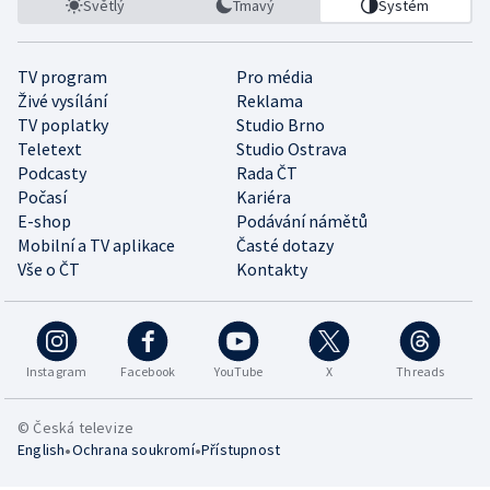
Světlý
Tmavý
Systém
TV program
Pro média
Živé vysílání
Reklama
TV poplatky
Studio Brno
Teletext
Studio Ostrava
Podcasty
Rada ČT
Počasí
Kariéra
E-shop
Podávání námětů
Mobilní a TV aplikace
Časté dotazy
Vše o ČT
Kontakty
Instagram
Facebook
YouTube
X
Threads
© Česká televize
•
•
English
Ochrana soukromí
Přístupnost