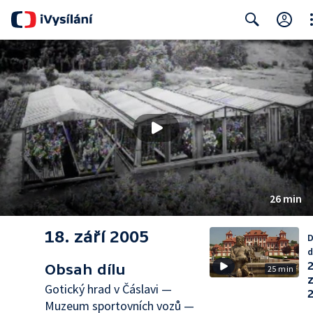
Cl
Search
26 min
18. září 2005
D
d
2
Obsah dílu
25 min
z
Gotický hrad v Čáslavi —
Muzeum sportovních vozů —