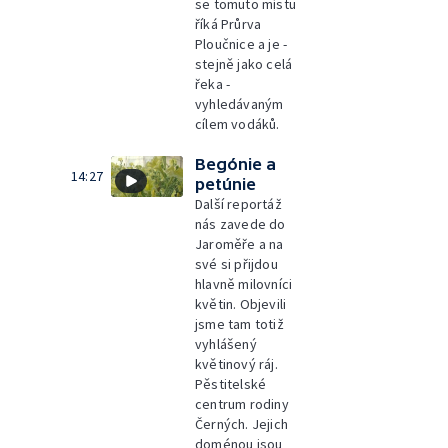
se tomuto místu
říká Průrva
Ploučnice a je -
stejně jako celá
řeka -
vyhledávaným
cílem vodáků.
Begónie a
14:27
petúnie
Další reportáž
nás zavede do
Jaroměře a na
své si přijdou
hlavně milovníci
květin. Objevili
jsme tam totiž
vyhlášený
květinový ráj.
Pěstitelské
centrum rodiny
Černých. Jejich
doménou jsou