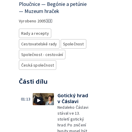
Ploučnice — Begónie a petúnie
— Muzeum hraček
Vyrobeno
2005
Rady a recepty
Cestovatelské rady
Společnost
Společnost - cestování
Česká společnost
Části dílu
Gotický hrad
01:13
v Čáslavi
Nedaleko Čáslavi
stával ve 13.
století gotický
hrad. Po zničení
husity musel být