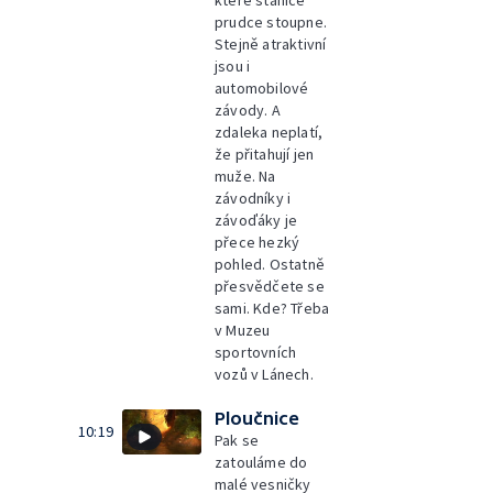
které stanice
prudce stoupne.
Stejně atraktivní
jsou i
automobilové
závody. A
zdaleka neplatí,
že přitahují jen
muže. Na
závodníky i
závoďáky je
přece hezký
pohled. Ostatně
přesvědčete se
sami. Kde? Třeba
v Muzeu
sportovních
vozů v Lánech.
Ploučnice
10:19
Pak se
zatouláme do
malé vesničky