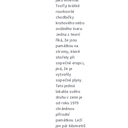
jako ementál.
Tvoří ji krátké
rourkovité
chodbičky
kruhového nebo
oválného tvaru.
Jedna z teorií
říká, že jsou
památkou na
stromy, které
shořely při
sopečné erupci,
jiná, že je
vytvořily
sopečné plyny.
Tato jediná
lokalita svého
druhu v zemi je
od roku 1979
chráněnou
přírodní
památkou. Leží
jen pár kilometrů