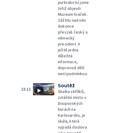
purkrabství jsme
totiž objevili
Muzeum hraček.
Záštitu nad ním
dokonce
převzali český a
německý
prezident. A
ještě jedna
důležitá
informace,
doprovod dětí
není podmínkou.
Soutěž
23:13
Skalka skřítků,
zvláštní místo v
Doupovských
horách na
Karlovarsku, je
skála, která
vypadá doslova