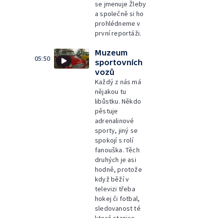
se jmenuje Žleby
a společně si ho
prohlédneme v
první reportáži.
Muzeum
05:50
sportovních
vozů
Každý z nás má
nějakou tu
libůstku. Někdo
pěstuje
adrenalinové
sporty, jiný se
spokojí s rolí
fanouška. Těch
druhých je asi
hodně, protože
když běží v
televizi třeba
hokej či fotbal,
sledovanost té