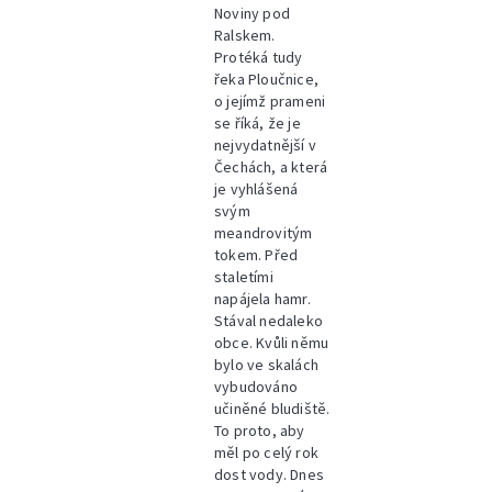
Noviny pod
Ralskem.
Protéká tudy
řeka Ploučnice,
o jejímž prameni
se říká, že je
nejvydatnější v
Čechách, a která
je vyhlášená
svým
meandrovitým
tokem. Před
staletími
napájela hamr.
Stával nedaleko
obce. Kvůli němu
bylo ve skalách
vybudováno
učiněné bludiště.
To proto, aby
měl po celý rok
dost vody. Dnes