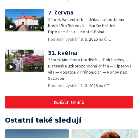
7. června
Zámek Vartenberk — Jihlavské podzemí —
Košíkářka Bukvová — Karlův Hrádek —
30 min
Expozice času — Kostel Polná
Poslední vysílání
8. 6. 2026
na ČT1
31. května
Zámek Mnichovo Hradiště — Tiské stěny —
Blatenská úzkorozchodná dráha — Čiperova
30 min
vila — Kosatce v Průhonicích — Ronov nad
Sázavou
Poslední vysílání
1. 6. 2026
na ČT1
Dalších 10 dílů
Ostatní také sledují