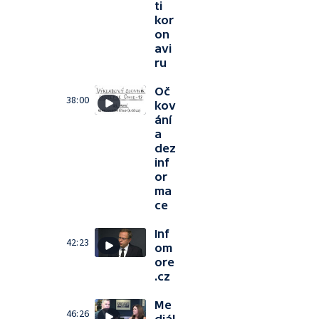
ti
kor
on
avi
ru
Oč
38:00
kov
ání
a
dez
inf
or
ma
ce
Inf
42:23
om
ore
.cz
Me
46:26