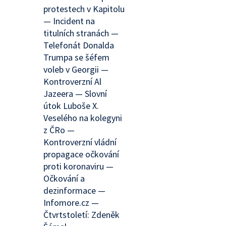
protestech v Kapitolu
— Incident na
titulních stranách —
Telefonát Donalda
Trumpa se šéfem
voleb v Georgii —
Kontroverzní Al
Jazeera — Slovní
útok Luboše X.
Veselého na kolegyni
z ČRo —
Kontroverzní vládní
propagace očkování
proti koronaviru —
Očkování a
dezinformace —
Infomore.cz —
Čtvrtstoletí: Zdeněk