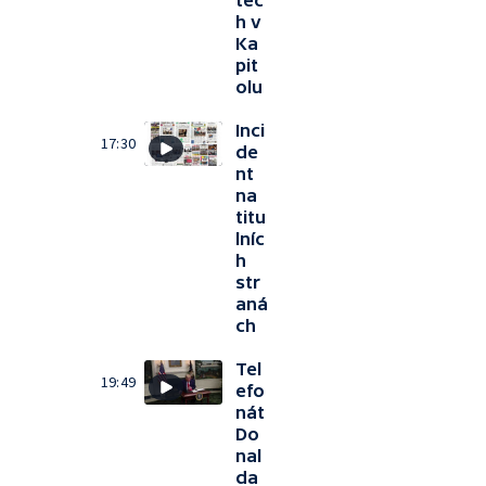
tec
h v
Ka
pit
olu
Inci
17:30
de
nt
na
titu
lníc
h
str
aná
ch
Tel
19:49
efo
nát
Do
nal
da