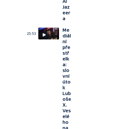
Al
Jaz
eer
a
Me
25:53
diál
ní
pře
stř
elk
a:
slo
vní
úto
k
Lub
oše
X.
Ves
elé
ho
na