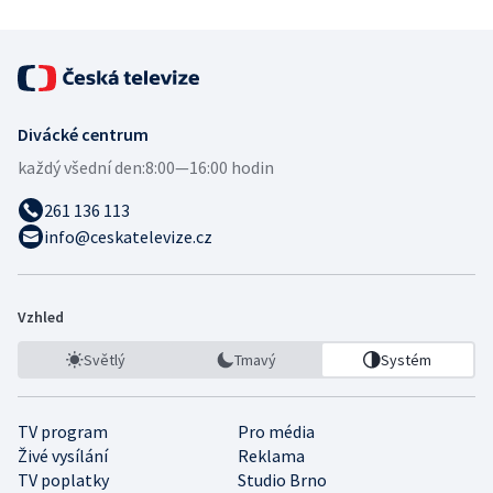
Divácké centrum
každý všední den:
8:00—16:00 hodin
261 136 113
info@ceskatelevize.cz
Vzhled
Světlý
Tmavý
Systém
TV program
Pro média
Živé vysílání
Reklama
TV poplatky
Studio Brno