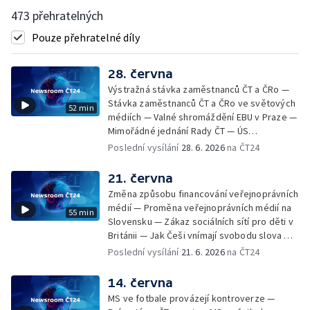
473 přehratelných
Pouze přehratelné díly
28. června
Výstražná stávka zaměstnanců ČT a ČRo —
Stávka zaměstnanců ČT a ČRo ve světových
52 min
médiích — Valné shromáždění EBU v Praze —
Mimořádné jednání Rady ČT — ÚS
předběžným opatřením vládě nařídil zajistit
Poslední vysílání
28. 6. 2026
na ČT24
účast prezidenta na summitu NATO —
Reforma veřejnoprávních médií v Maďarsku
21. června
— Kandidát ANO na pražského primátora
Změna způsobu financování veřejnoprávních
rezignoval ze všech funkcí — Mediální
médií — Proměna veřejnoprávních médií na
55 min
přestřelka mezi Trumpem a Meloniovou —
Slovensku — Zákaz sociálních sítí pro děti v
Politická nestabilita ve Velké Británii —
Británii — Jak Češi vnímají svobodu slova —
Anketa Podcast roku — Regionální
Promyšlená akce čínských rozvědčíků,
Poslední vysílání
21. 6. 2026
na ČT24
žurnalistika — 17 let od úmrtí Michaela
kterou spustil zdánlivě nevinný e-mail údajné
Jacksona
americké novinářky — Nové slovenské
14. června
profesní sdružení Organizace nezávislé
MS ve fotbale provázejí kontroverze —
žurnalistiky — Tři roky od zmizení ponorky