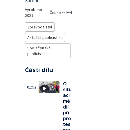
Šámal
Vyrobeno
•
Česko
2021
Zpravodajství
Aktuální publicistika
Společenská
publicistika
Části dílu
O
01:52
situ
aci
mé
dií
při
pro
tes