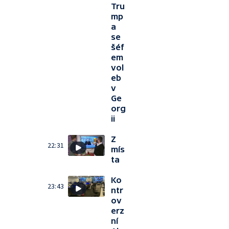
Tru
mp
a
se
šéf
em
vol
eb
v
Ge
org
ii
Z
22:31
mís
ta
Ko
23:43
ntr
ov
erz
ní