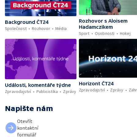
Rozhovor s Aloisem
Background ČT24
Hadamczikem
Společnost
Rozhovor
Média
Sport
Osobnosti
Hokej
Horizont ČT24
Události, komentáře týdne
Zpravodajství
Zprávy
Zahr
Zpravodajství
Publicistika
Zprávy
Napište nám
Otevřít
kontaktní
formulář