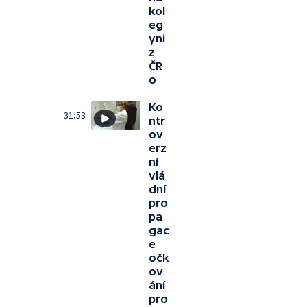
kol
eg
yni
z
ČR
o
Ko
31:53
ntr
ov
erz
ní
vlá
dní
pro
pa
gac
e
očk
ov
ání
pro