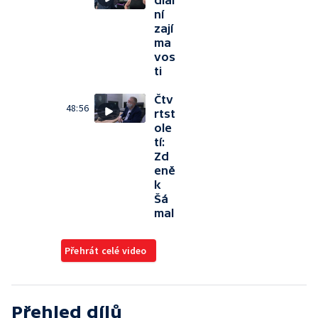
diál
ní
zají
ma
vos
ti
Čtv
48:56
rtst
ole
tí:
Zd
eně
k
Šá
mal
Přehrát celé video
Přehled dílů