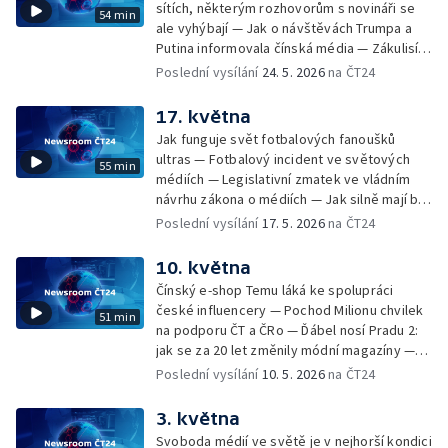
USA — Sportovní fotografie roku — Litva
sítích, některým rozhovorům s novináři se
54 min
Veletrh mediálního vzdělávání — Ukončete
schválila reformu veřejnoprávní stanice —
ale vyhýbají — Jak o návštěvách Trumpa a
Rajchlovy útoky na žurnalisty, píše
Moderátorka STVR vystoupila na akci Ficovy
Putina informovala čínská média — Zákulisí
novinářský institut v otevřeném dopise T.
strany a dostala od něj polibek — Ficova
bezpečnostní konference Globsec —
Poslední vysílání
24. 5. 2026
na ČT24
Okamurovi — Jak letošní přenosy z MS v
žaloba na vydavatelství kvůli fotce na
Ministerstvo financí žádá přepracování
hokeji prověřily práci a limity televizních
obálce knihy — Odhalení Edwarda Snowdena
zákona o médiích veřejné služby —
17. května
štábů?
před 13 lety proměnilo debatu o soukromí
Nepřijatelné zacházení s aktivisty v Izraeli —
Jak funguje svět fotbalových fanoušků
na internetu
Ocenění pro redaktora Tomáše Karlíka a
ultras — Fotbalový incident ve světových
55 min
moderátora Daniela Stacha — Skončila
médiích — Legislativní zmatek ve vládním
slavná talk show CBS Stephena Colberta —
návrhu zákona o médiích — Jak silně mají být
Knihovna Václava Havla přichází o
veřejnoprávní média chráněna zákonem —
Poslední vysílání
17. 5. 2026
na ČT24
zaměstnance i hlavního partnera — Nový šéf
16. ročník Novinářské ceny — Práce novinářů
BBC — Czech Nature Photo — Práce
v Cannes — Meta smazala miliony
10. května
fotografky National Geographic Ami
instagramových účtů — Eurovize: velkolepá
Vitaleové — Podcast ČRo Slovenská lekce —
Čínský e-shop Temu láká ke spolupráci
show, ale také protesty a přísná
Moment, který odstartoval protesty hnutí
české influencery — Pochod Milionu chvilek
51 min
bezpečnostní opatření — MS v hokeji:
Black Lives Matter
na podporu ČT a ČRo — Ďábel nosí Pradu 2:
zákulisí a přípravy na šampionát — Z Rady ČT
jak se za 20 let změnily módní magazíny —
— Nový pořad ČT Na dosah — Ministerstvo
Met Gala — Česká sazba DPH na noviny a
Poslední vysílání
10. 5. 2026
na ČT24
spravedlnosti prověřuje Společnost pro
časopisy — Pulitzerova cena — Ženy ve
obranu svobody projevu — Kauza Rath
veřejném prostoru čelí stále agresivnějším
3. května
útokům na internetu — Zemřel zakladatel
Svoboda médií ve světě je v nejhorší kondici