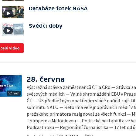
Databáze fotek NASA
Svědci doby
 celé video
28. června
Výstražná stávka zaměstnanců ČT a ČRo — Stávka z
52 min
světových médiích — Valné shromáždění EBU v Praz
ČT — ÚS předběžným opatřením vládě nařídil zajistit
summitu NATO — Reforma veřejnoprávních médií v 
pražského primátora rezignoval ze všech funkcí — M
Trumpem a Meloniovou — Politická nestabilita ve Ve
Podcast roku — Regionální žurnalistika — 17 let od 