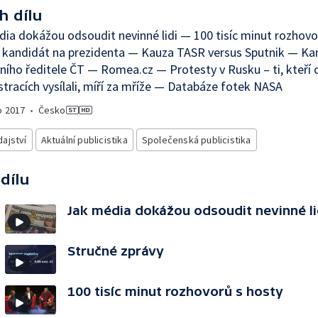
h dílu
ia dokážou odsoudit nevinné lidi — 100 tisíc minut rozhovo
 kandidát na prezidenta — Kauza TASR versus Sputnik — Ka
ního ředitele ČT — Romea.cz — Protesty v Rusku – ti, kteří 
racích vysílali, míří za mříže — Databáze fotek NASA
o
2017
•
Česko
ajství
Aktuální publicistika
Společenská publicistika
 dílu
Jak média dokážou odsoudit nevinné li
Stručné zprávy
100 tisíc minut rozhovorů s hosty