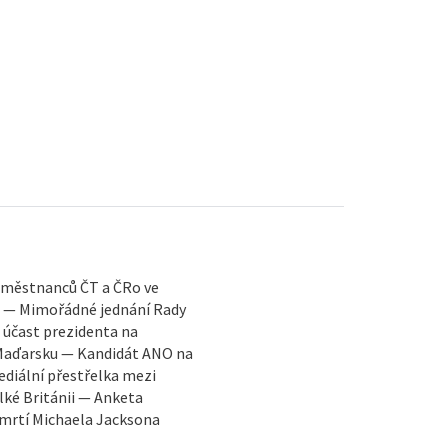
aměstnanců ČT a ČRo ve
e — Mimořádné jednání Rady
 účast prezidenta na
Maďarsku — Kandidát ANO na
ediální přestřelka mezi
lké Británii — Anketa
úmrtí Michaela Jacksona