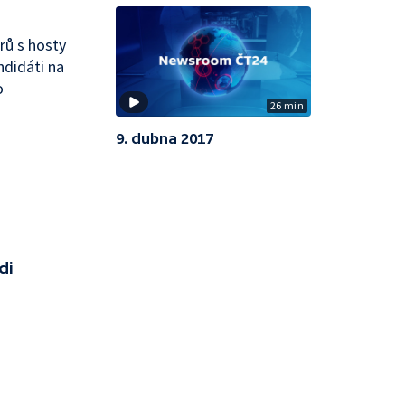
rů s hosty
ndidáti na
o
26 min
9. dubna 2017
di