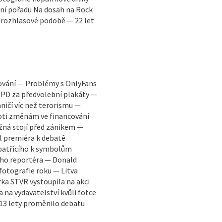
čení pořadu Na dosah na Rock
v rozhlasové podobě — 22 let
ťování — Problémy s OnlyFans
SPD za předvolební plakáty —
ničí víc než terorismu —
oti změnám ve financování
žná stojí před zánikem —
l premiéra k debatě
 patřícího k symbolům
ného reportéra — Donald
fotografie roku — Litva
ka STVR vystoupila na akci
a na vydavatelství kvůli fotce
13 lety proměnilo debatu