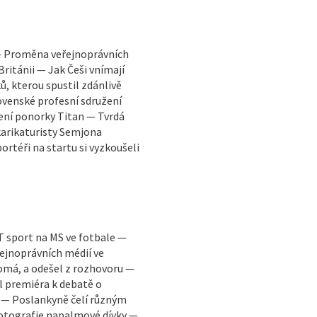
— Proměna veřejnoprávních
Británii — Jak Češi vnímají
, kterou spustil zdánlivě
ovenské profesní sdružení
zení ponorky Titan — Tvrdá
karikaturisty Semjona
rtéři na startu si vyzkoušeli
T sport na MS ve fotbale —
řejnoprávních médií ve
tomá, a odešel z rozhovoru —
 premiéra k debatě o
 — Poslankyně čelí různým
fotografie napalmové dívky —