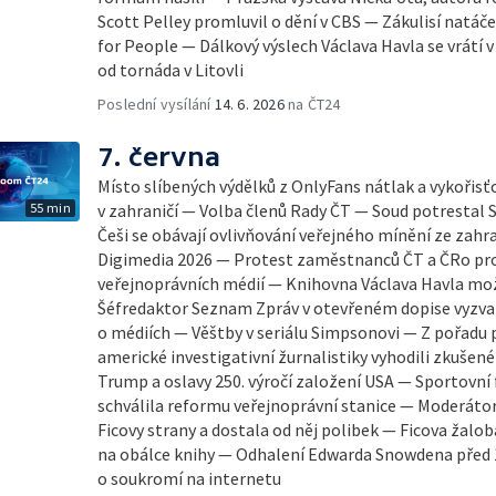
Scott Pelley promluvil o dění v CBS — Zákulisí natá
for People — Dálkový výslech Václava Havla se vrátí 
od tornáda v Litovli
Poslední vysílání
14. 6. 2026
na ČT24
7. června
Místo slíbených výdělků z OnlyFans nátlak a vykořis
55 min
v zahraničí — Volba členů Rady ČT — Soud potrestal 
Češi se obávají ovlivňování veřejného mínění ze zahra
Digimedia 2026 — Protest zaměstnanců ČT a ČRo pr
veřejnoprávních médií — Knihovna Václava Havla mo
Šéfredaktor Seznam Zpráv v otevřeném dopise vyzva
o médiích — Věštby v seriálu Simpsonovi — Z pořadu
americké investigativní žurnalistiky vyhodili zkuše
Trump a oslavy 250. výročí založení USA — Sportovní 
schválila reformu veřejnoprávní stanice — Moderátor
Ficovy strany a dostala od něj polibek — Ficova žalob
na obálce knihy — Odhalení Edwarda Snowdena před 
o soukromí na internetu