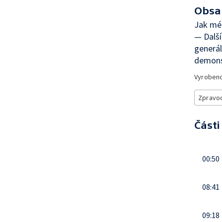
Obsa
Jak méd
— Další
generál
demonst
Vyroben
Zpravod
Části
00:50
08:41
09:18