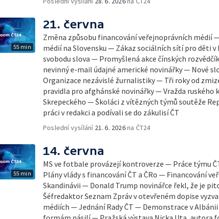
Poslední vysílání
28. 6. 2026
na ČT24
21. června
Změna způsobu financování veřejnoprávních médií 
55 min
médií na Slovensku — Zákaz sociálních sítí pro děti v 
svobodu slova — Promyšlená akce čínských rozvědčíků
nevinný e-mail údajné americké novinářky — Nové sl
Organizace nezávislé žurnalistiky — Tři roky od zmi
pravidla pro afghánské novinářky — Vražda ruského 
Skrepeckého — Školáci z vítězných týmů soutěže Repo
práci v redakci a podívali se do zákulisí ČT
Poslední vysílání
21. 6. 2026
na ČT24
14. června
MS ve fotbale provázejí kontroverze — Práce týmu Č
55 min
Plány vlády s financování ČT a ČRo — Financování ve
Skandinávii — Donald Trump novinářce řekl, že je pi
Šéfredaktor Seznam Zpráv v otevřeném dopise vyzval
médiích — Jednání Rady ČT — Demonstrace v Albánii
formám násilí — Pražská výstava Nicka Uta, autora 