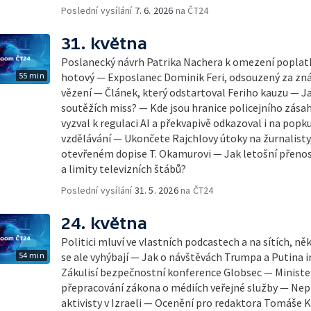
Poslední vysílání
7. 6. 2026
na ČT24
31. května
Poslanecký návrh Patrika Nachera k omezení poplatků
55 min
hotový — Exposlanec Dominik Feri, odsouzený za znás
vězení — Článek, který odstartoval Feriho kauzu — Ja
soutěžích miss? — Kde jsou hranice policejního zás
vyzval k regulaci AI a překvapivě odkazoval i na pop
vzdělávání — Ukončete Rajchlovy útoky na žurnalisty,
otevřeném dopise T. Okamurovi — Jak letošní přenosy 
a limity televizních štábů?
Poslední vysílání
31. 5. 2026
na ČT24
24. května
Politici mluví ve vlastních podcastech a na sítích, 
54 min
se ale vyhýbají — Jak o návštěvách Trumpa a Putina
Zákulisí bezpečnostní konference Globsec — Minister
přepracování zákona o médiích veřejné služby — Nepř
aktivisty v Izraeli — Ocenění pro redaktora Tomáše 