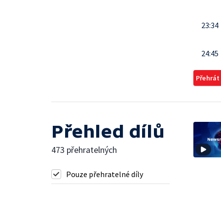
23:34
24:45
Přehrát
Přehled dílů
473 přehratelných
Pouze přehratelné díly