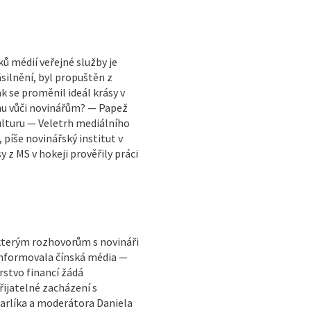
 médií veřejné služby je
ilnění, byl propuštěn z
k se proměnil ideál krásy v
ahu vůči novinářům? — Papež
kulturu — Veletrh mediálního
 píše novinářský institut v
z MS v hokeji prověřily práci
některým rozhovorům s novináři
 informovala čínská média —
stvo financí žádá
ijatelné zacházení s
Karlíka a moderátora Daniela