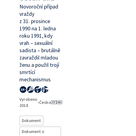
Novoroční případ
vraždy
z 31. prosince
1990 na 1. ledna
roku 1991, kdy
vrah – sexuální
sadista – brutálně
zavraždil mladou
ženu a použil trojí
smrtící
mechanismus
Vyrobeno
•
Česko
2018
Dokument
Dokument o