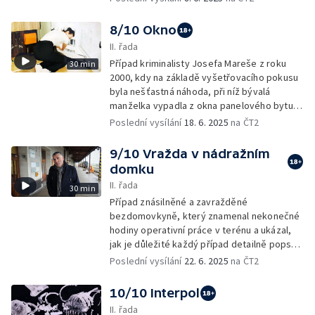
8/10 Okno
II. řada
Případ kriminalisty Josefa Mareše z roku
30 min
2000, kdy na základě vyšetřovacího pokusu
byla nešťastná náhoda, při níž bývalá
manželka vypadla z okna panelového bytu,
překvalifikována na vraždu.
Poslední vysílání
18. 6. 2025
na ČT2
9/10 Vražda v nádražním
domku
II. řada
30 min
Případ znásilněné a zavražděné
bezdomovkyně, který znamenal nekonečné
hodiny operativní práce v terénu a ukázal,
jak je důležité každý případ detailně popsat
hned v úvodní fázi vyšetřování.
Poslední vysílání
22. 6. 2025
na ČT2
10/10 Interpol
II. řada