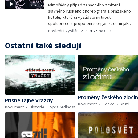
Mimořádný případ záhadného zmizení
30 min
slavného ruského choreografa z pražského
hotelu, které si vyžádalo nutnost
spolupráce a propojení s organizacemi jako
Europol nebo Interpol.
Poslední vysílání
2. 7. 2025
na ČT2
Ostatní také sledují
Proměny českého zloči
Přísně tajné vraždy
Dokument
Česko
Krimi
Dokument
Historie
Spravedlnost