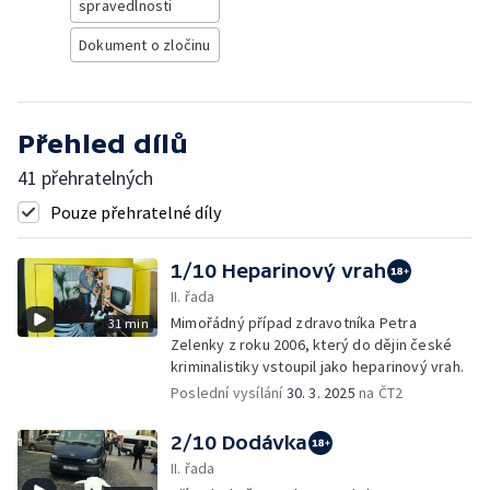
spravedlnosti
Dokument o zločinu
Přehled dílů
41 přehratelných
Pouze přehratelné díly
1/10 Heparinový vrah
II. řada
Mimořádný případ zdravotníka Petra
31 min
Zelenky z roku 2006, který do dějin české
kriminalistiky vstoupil jako heparinový vrah.
Poslední vysílání
30. 3. 2025
na ČT2
2/10 Dodávka
II. řada