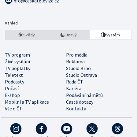
info@ceskatelevize.cz
Vzhled
Světlý
Tmavý
Systém
TV program
Pro média
Živé vysílání
Reklama
TV poplatky
Studio Brno
Teletext
Studio Ostrava
Podcasty
Rada ČT
Počasí
Kariéra
E-shop
Podávání námětů
Mobilní a TV aplikace
Časté dotazy
Vše o ČT
Kontakty