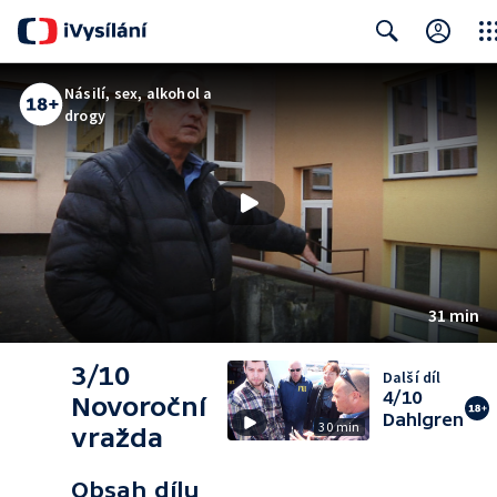
Clos
Search
Násilí, sex, alkohol a
drogy
31 min
3/10
Další díl
4/10
Novoroční
Dahlgren
30 min
vražda
Obsah dílu