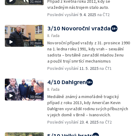
Případ z května roku 2012, kdy se
31 min
vražedným nástrojem stalo auto.
Poslední vysílání
9. 4. 2025
na ČT2
3/10 Novoroční vražda
II. řada
Novoroční případ vraždy z 31. prosince 1990
31 min
na 1. ledna roku 1991, kdy vrah – sexuální
sadista – brutálně zavraždil mladou ženu
a použil trojí smrtící mechanismus
Poslední vysílání
11. 5. 2025
na ČT1
4/10 Dahlgren
II. řada
Mediálně známý a mimořádně tragický
30 min
případ z roku 2013, kdy Američan Kevin
Dahlgren vyvraždil rodinu svých příbuzných
v jejich domě v Brně – Ivanovicích.
Poslední vysílání
23. 4. 2025
na ČT2
5/10 Velký bratr