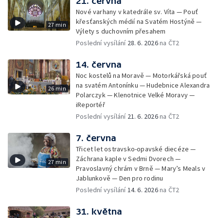
21. června
Nové varhany v katedrále sv. Víta — Pouť
křesťanských médií na Svatém Hostýně —
27 min
Výlety s duchovním přesahem
Poslední vysílání
28. 6. 2026
na ČT2
14. června
Noc kostelů na Moravě — Motorkářská pouť
na svatém Antonínku — Hudebnice Alexandra
26 min
Polarczyk — Klenotnice Velké Moravy —
iReportéř
Poslední vysílání
21. 6. 2026
na ČT2
7. června
Třicet let ostravsko-opavské diecéze —
Záchrana kaple v Sedmi Dvorech —
27 min
Pravoslavný chrám v Brně — Mary’s Meals v
Jablunkově — Den pro rodinu
Poslední vysílání
14. 6. 2026
na ČT2
31. května