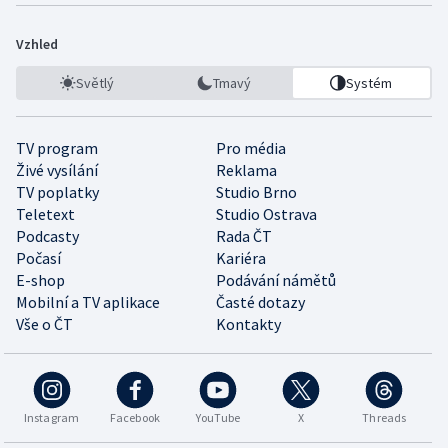
Vzhled
Světlý
Tmavý
Systém
TV program
Pro média
Živé vysílání
Reklama
TV poplatky
Studio Brno
Teletext
Studio Ostrava
Podcasty
Rada ČT
Počasí
Kariéra
E-shop
Podávání námětů
Mobilní a TV aplikace
Časté dotazy
Vše o ČT
Kontakty
Instagram
Facebook
YouTube
X
Threads