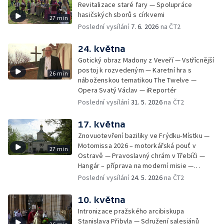
Revitalizace staré fary — Spolupráce
hasičských sborů s církvemi
27 min
Poslední vysílání
7. 6. 2026
na ČT2
24. května
Gotický obraz Madony z Veveří — Vstřícnější
postoj k rozvedeným — Karetní hra s
26 min
náboženskou tematikou The Twelve —
Opera Svatý Václav — iReportér
Poslední vysílání
31. 5. 2026
na ČT2
17. května
Znovuotevření baziliky ve Frýdku-Místku —
Motomissa 2026 – motorkářská pouť v
27 min
Ostravě — Pravoslavný chrám v Třebíči —
Hangár – příprava na moderní misie —
Opavská Kavárna pro radost
Poslední vysílání
24. 5. 2026
na ČT2
10. května
Intronizace pražského arcibiskupa
Stanislava Přibyla — Sdružení salesiánů