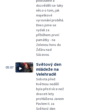
podstatné a
dozvěděli se taky
něco o tom, jak
majetkové
vyrovnání probíhá.
Dnes jsme se
vydali za
příběhem první
památky - na
Zelenou horu do
Žďáru nad
Sázavou.
Světový den
05:07
mládeže na
Velehradě
Sobota před
Květnou nedělí
byla před více než
dvaceti lety
prohlášena Janem
Pavlem II. za
Světový den