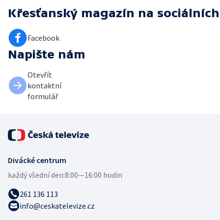
Křesťanský magazín
na sociálních
Facebook
Napište nám
Otevřít
kontaktní
formulář
Divácké centrum
každý všední den:
8:00—16:00 hodin
261 136 113
info@ceskatelevize.cz