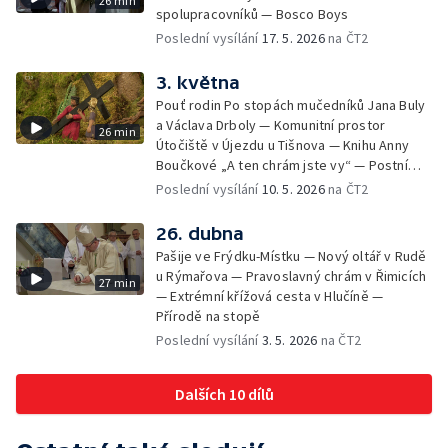
26 min
spolupracovníků — Bosco Boys
Poslední vysílání
17. 5. 2026
na ČT2
3. května
Pouť rodin Po stopách mučedníků Jana Buly
a Václava Drboly — Komunitní prostor
26 min
Útočiště v Újezdu u Tišnova — Knihu Anny
Boučkové „A ten chrám jste vy“ — Postní
betlém v kostele sv. Jakuba Většího v
Poslední vysílání
10. 5. 2026
na ČT2
Jihlavě
26. dubna
Pašije ve Frýdku-Místku — Nový oltář v Rudě
u Rýmařova — Pravoslavný chrám v Řimicích
27 min
— Extrémní křížová cesta v Hlučíně —
Přírodě na stopě
Poslední vysílání
3. 5. 2026
na ČT2
Dalších 10 dílů