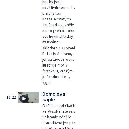
hudby jsme
navštívili koncert v
brněnském
kostele svatých
Janů. Zde zazněly
mimo jiné i barokní
duchovní skladby
italského
skladatele Giovani
Battisty Aloisiho,
jehož životní osud
ilustruje motiv
festivalu, kterým
je Exodus - tedy
vyjití.
Demelova
11:22
kaple
O třech kapličkách
ve Vysokém lese u
Sebranic vědělo
donedávna jen pár
pamětníků a těch,