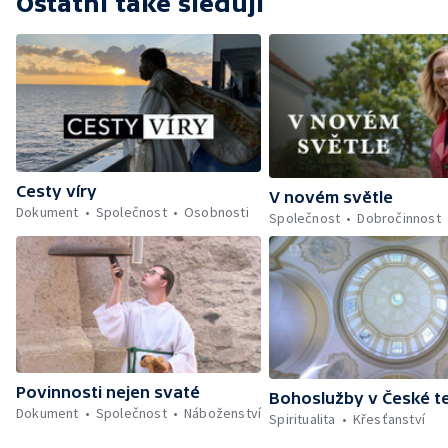
Ostatní také sledují
Cesty víry
V novém světle
Dokument
Společnost
Osobnosti
Společnost
Dobročinnost
Povinnosti nejen svaté
Bohoslužby v České te
Dokument
Společnost
Náboženství
Spiritualita
Křesťanství