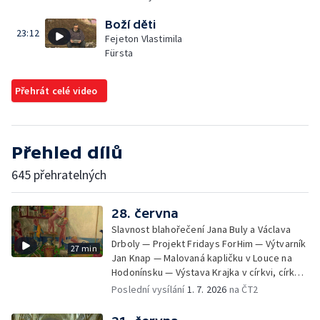
Boží děti
23:12
Fejeton Vlastimila
Fürsta
Přehrát celé video
Přehled dílů
645 přehratelných
28. června
Slavnost blahořečení Jana Buly a Václava
Drboly — Projekt Fridays ForHim — Výtvarník
27 min
Jan Knap — Malovaná kapličku v Louce na
Hodonínsku — Výstava Krajka v církvi, církev
v krajce, krajka v liturgickém umění —
Poslední vysílání
1. 7. 2026
na ČT2
iReportér