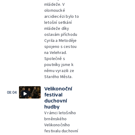
mládeže. V
olomoucké
arcidiecézi bylo to
letošní setkání
mládeže díky
oslavám příchodu
Cyrila a Metoděje
spojeno s cestou
na Velehrad.
Společně s
poutníky jsme k
němu vyrazili ze
Starého Města.
Velikonoční
08:04
festival
duchovní
hudby
V rámci letošního
brněnského
Velikonočního
festivalu duchovní