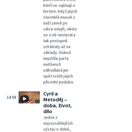
kteří se zajímají o
historii. Když jejich
stavitelé museli z
naší země po
válce odejít, nikdo
se o ně nestaral a
tak postupně
zchátraly až na
základy. Dokud
nepřišla parta
nadšenců
odhodlaná jim
opět vrátit jejich
původní podobu.
Cyril a
14:58
Metoděj –
doba, život,
dílo
Jedna z
nejrozsáhlejších
výstav o době,