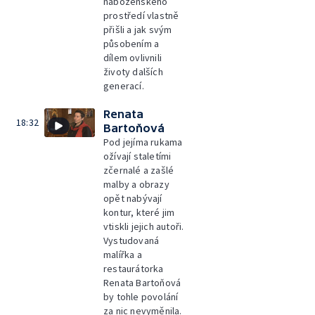
náboženského
prostředí vlastně
přišli a jak svým
působením a
dílem ovlivnili
životy dalších
generací.
Renata
18:32
Bartoňová
Pod jejíma rukama
ožívají staletími
zčernalé a zašlé
malby a obrazy
opět nabývají
kontur, které jim
vtiskli jejich autoři.
Vystudovaná
malířka a
restaurátorka
Renata Bartoňová
by tohle povolání
za nic nevyměnila.