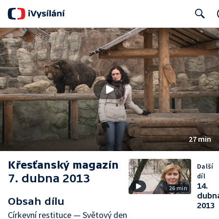
Search
27 min
Křesťanský magazín
Další
7. dubna 2013
díl
14.
26 min
dubn
Obsah dílu
2013
Církevní restituce — Světový den