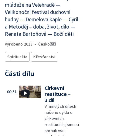
mládeže na Velehradě —
Velikonoční festival duchovní
hudby — Demelova kaple — Cyril
a Metoděj – doba, život, dílo —
Renata Bartoňová — Boží děti
Vyrobeno
2013
•
Česko
Spiritualita
Křesťanství
Části dílu
Církevní
00:51
restituce –
3.díl
V minulých dílech
našeho cyklu o
církevních
restitucích jsme si
shrnuli vše