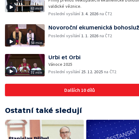
Přímý přenos velkopáteční ekumenické bohosl
valdické věznice.
63 min
Poslední vysílání
3. 4. 2026
na ČT2
Novoroční ekumenická bohoslu
Poslední vysílání
1. 1. 2026
na ČT2
58 min
Urbi et Orbi
Vánoce 2025
Poslední vysílání
25. 12. 2025
na ČT2
31 min
Dalších 10 dílů
Ostatní také sledují