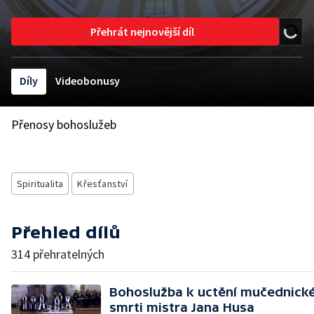
Přehrát nejnovější díl
Díly
Videobonusy
Přenosy bohoslužeb
Spiritualita
Křesťanství
Přehled dílů
314 přehratelných
Bohoslužba k uctění mučednick
smrti mistra Jana Husa