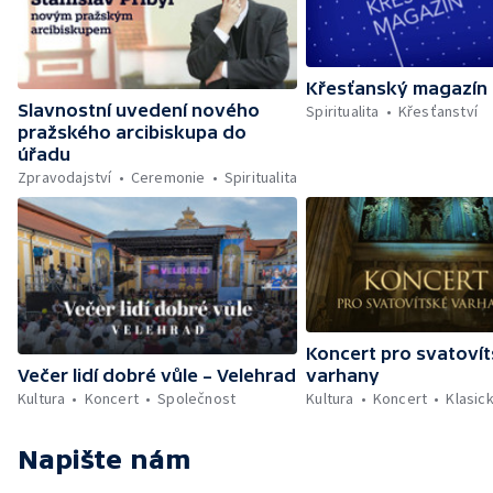
Křesťanský magazín
Slavnostní uvedení nového
Spiritualita
Křesťanství
pražského arcibiskupa do
úřadu
Zpravodajství
Ceremonie
Spiritualita
Koncert pro svatoví
Večer lidí dobré vůle – Velehrad
varhany
Kultura
Koncert
Společnost
Kultura
Koncert
Klasic
Napište nám