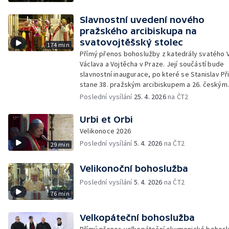
Slavnostní uvedení nového
pražského arcibiskupa na
svatovojtěšský stolec
174 min
Přímý přenos bohoslužby z katedrály svatého V
Václava a Vojtěcha v Praze. Její součástí bude
slavnostní inaugurace, po které se Stanislav Př
stane 38. pražským arcibiskupem a 26. českým
primasem.
Poslední vysílání
25. 4. 2026
na ČT2
Urbi et Orbi
Velikonoce 2026
Poslední vysílání
5. 4. 2026
na ČT2
29 min
Velikonoční bohoslužba
Poslední vysílání
5. 4. 2026
na ČT2
76 min
Velkopáteční bohoslužba