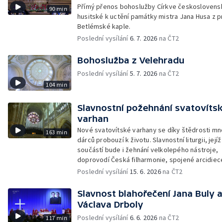
Přímý přenos bohoslužby Církve českoslovens
90 min
husitské k uctění památky mistra Jana Husa z 
Betlémské kaple.
Poslední vysílání
6. 7. 2026
na ČT2
Bohoslužba z Velehradu
Poslední vysílání
5. 7. 2026
na ČT2
104 min
Slavnostní požehnání svatovíts
varhan
Nové svatovítské varhany se díky štědrosti m
163 min
dárců probouzí k životu. Slavnostní liturgii, jejíž
součástí bude i žehnání velkolepého nástroje,
doprovodí Česká filharmonie, spojené arcidiec
chrámové sbory a Hudba Hradní stráže.
Poslední vysílání
15. 6. 2026
na ČT2
Slavnost blahořečení Jana Buly 
Václava Drboly
Poslední vysílání
6. 6. 2026
na ČT2
117 min