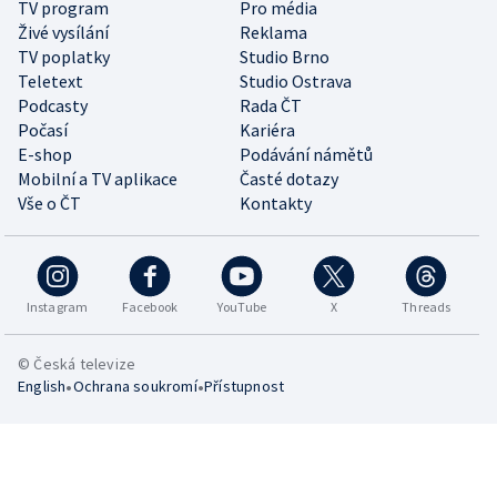
TV program
Pro média
Živé vysílání
Reklama
TV poplatky
Studio Brno
Teletext
Studio Ostrava
Podcasty
Rada ČT
Počasí
Kariéra
E-shop
Podávání námětů
Mobilní a TV aplikace
Časté dotazy
Vše o ČT
Kontakty
Instagram
Facebook
YouTube
X
Threads
© Česká televize
•
•
English
Ochrana soukromí
Přístupnost