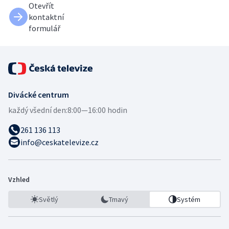
Otevřít
kontaktní
formulář
Divácké centrum
každý všední den:
8:00—16:00 hodin
261 136 113
info@ceskatelevize.cz
Vzhled
Světlý
Tmavý
Systém