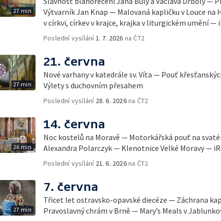
Slavnost blahořečení Jana Buly a Václava Drboly — P
27 min
Výtvarník Jan Knap — Malovaná kapličku v Louce na 
v církvi, církev v krajce, krajka v liturgickém umění —
Poslední vysílání
1. 7. 2026
na ČT2
21. června
Nové varhany v katedrále sv. Víta — Pouť křesťansk
27 min
Výlety s duchovním přesahem
Poslední vysílání
28. 6. 2026
na ČT2
14. června
Noc kostelů na Moravě — Motorkářská pouť na svat
26 min
Alexandra Polarczyk — Klenotnice Velké Moravy — i
Poslední vysílání
21. 6. 2026
na ČT2
7. června
Třicet let ostravsko-opavské diecéze — Záchrana ka
27 min
Pravoslavný chrám v Brně — Mary’s Meals v Jablunko