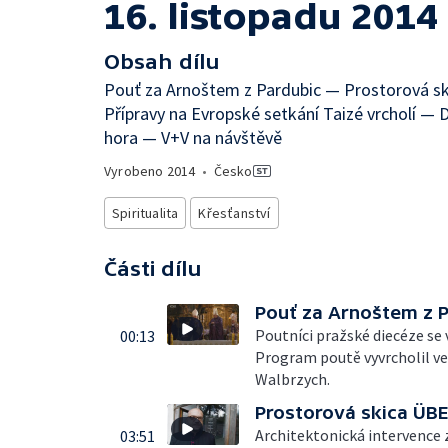
16. listopadu 2014
Obsah dílu
Pouť za Arnoštem z Pardubic — Prostorová
Přípravy na Evropské setkání Taizé vrcholí — 
hora — V+V na návštěvě
Vyrobeno
2014
•
Česko
Spiritualita
Křesťanství
Části dílu
Pouť za Arnoštem z 
Poutníci pražské diecéze se 
00:13
Program poutě vyvrcholil v
Walbrzych.
Prostorová skica Ü
Architektonická intervence 
03:51