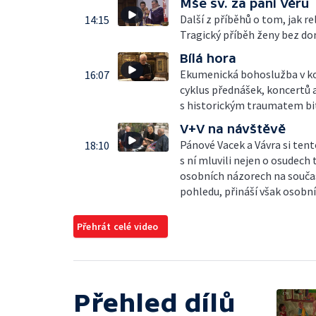
Mše sv. za paní Věru
Další z příběhů o tom, jak r
14:15
Tragický příběh ženy bez dom
Bílá hora
Ekumenická bohoslužba v kos
16:07
cyklus přednášek, koncertů 
s historickým traumatem bit
V+V na návštěvě
Pánové Vacek a Vávra si ten
18:10
s ní mluvili nejen o osudech
osobních názorech na souča
pohledu, přináší však osobní
Přehrát celé video
Přehled dílů