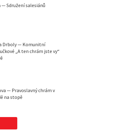
a — Sdružení salesiánů
va Drboly — Komunitní
učkové „A ten chrám jste vy“
vě
řova — Pravoslavný chrám v
dě na stopě