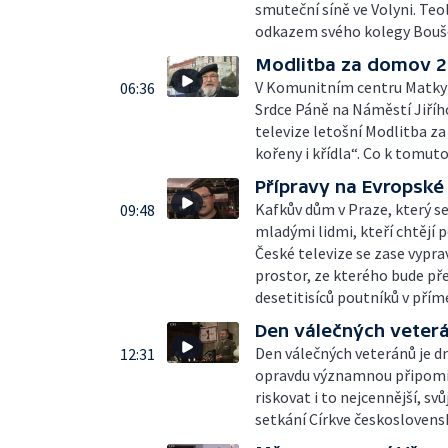
smuteční síně ve Volyni. Teo
odkazem svého kolegy Bouš
Modlitba za domov 
V Komunitním centru Matky 
06:36
Srdce Páně na Náměstí Jiří
televize letošní Modlitba z
kořeny i křídla“. Co k tomu
Přípravy na Evropské 
Kafkův dům v Praze, který se
09:48
mladými lidmi, kteří chtějí
České televize se zase vypra
prostor, ze kterého bude př
desetitisíců poutníků v pří
Den válečných veter
Den válečných veteránů je d
12:31
opravdu významnou připomínk
riskovat i to nejcennější, sv
setkání Církve československ