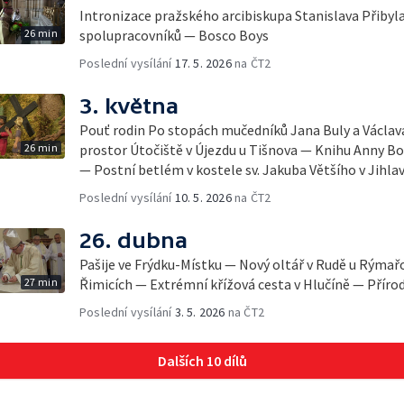
Intronizace pražského arcibiskupa Stanislava Přibyl
26 min
spolupracovníků — Bosco Boys
Poslední vysílání
17. 5. 2026
na ČT2
3. května
Pouť rodin Po stopách mučedníků Jana Buly a Václa
26 min
prostor Útočiště v Újezdu u Tišnova — Knihu Anny Bo
— Postní betlém v kostele sv. Jakuba Většího v Jihla
Poslední vysílání
10. 5. 2026
na ČT2
26. dubna
Pašije ve Frýdku-Místku — Nový oltář v Rudě u Rýma
27 min
Řimicích — Extrémní křížová cesta v Hlučíně — Příro
Poslední vysílání
3. 5. 2026
na ČT2
Dalších 10 dílů