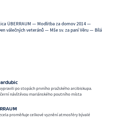
 skica ÜBERRAUM — Modlitba za domov 2014 —
Den válečných veteránů — Mše sv. za paní Věru — Bílá
Pardubic
vypravili po stopách prvního pražského arcibiskupa.
ečerní návštěvou mariánského poutního místa
BERRAUM
zcela proměňuje celkové vyznění atmosféry bývalé