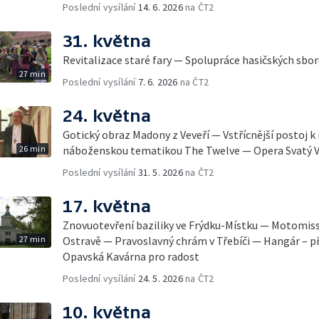
Poslední vysílání
14. 6. 2026
na ČT2
31. května
Revitalizace staré fary — Spolupráce hasičských sbor
27 min
Poslední vysílání
7. 6. 2026
na ČT2
24. května
Gotický obraz Madony z Veveří — Vstřícnější postoj 
26 min
náboženskou tematikou The Twelve — Opera Svatý V
Poslední vysílání
31. 5. 2026
na ČT2
17. května
Znovuotevření baziliky ve Frýdku-Místku — Motomis
27 min
Ostravě — Pravoslavný chrám v Třebíči — Hangár – p
Opavská Kavárna pro radost
Poslední vysílání
24. 5. 2026
na ČT2
10. května