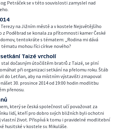
log Petráček se v této souvislosti zamyslel nad
eho.
2014
Terezy na Jižním městě a v kostele Nejsvětějšího
ho z Poděbrad se konala za přítomnosti kamer České
a domov, tentokráte s tématem: „Rodina mi dává
to tématu mohou říci církve nového?
setkání Taizé vrcholí
 stal dočasným útočištěm bratrů z Taizé, se plní
 pomáhat při organizaci setkání na přelomu roku. Štáb
vil do Letňan, aby na místním výstavišti zmapoval
enášet 30. prosince 2014 od 19:00 hodin modlitbu
mém přenosu.
ánů
nem, který se česká společnost učí považovat za
u lidí, kteří pro dobro svých bližních byli ochotni
ůj vlastní život. Přispívá k tomu i pravidelné modlitební
é husitské v kostele sv. Mikuláše.