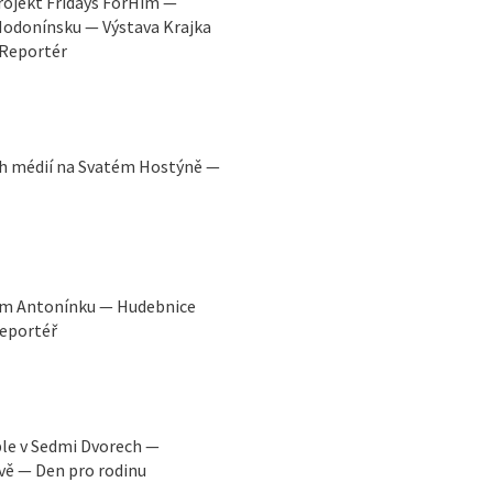
rojekt Fridays ForHim —
Hodonínsku — Výstava Krajka
 iReportér
ých médií na Svatém Hostýně —
ém Antonínku — Hudebnice
Reportéř
ple v Sedmi Dvorech —
vě — Den pro rodinu