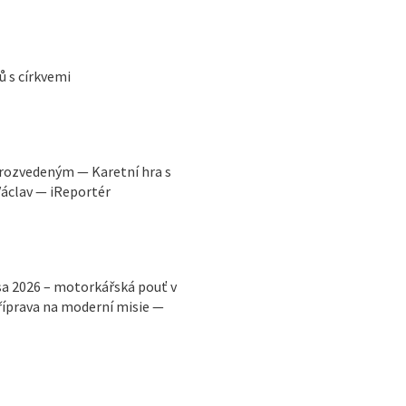
ů s církvemi
k rozvedeným — Karetní hra s
áclav — iReportér
sa 2026 – motorkářská pouť v
říprava na moderní misie —