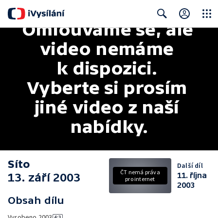
Omlouváme se, ale 
Close
Search
video nemáme 
k dispozici. 
Vyberte si prosím 
jiné video z naší 
nabídky.
Síto
Další díl
ČT nemá práva
13. září 2003
11. října
pro internet
2003
Obsah dílu
Vyrobeno
2003