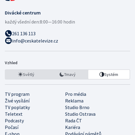
Divácké centrum
každý všední den:
8:00—16:00 hodin
261 136 113
info@ceskatelevize.cz
Vzhled
Světlý
Tmavý
Systém
TV program
Pro média
Živé vysílání
Reklama
TV poplatky
Studio Brno
Teletext
Studio Ostrava
Podcasty
Rada ČT
Počasí
Kariéra
E-shop
Podávání námětů