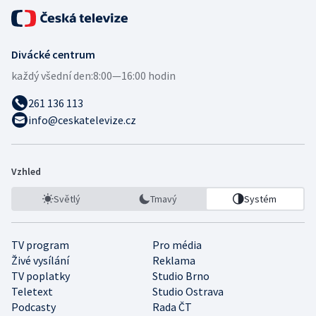
Divácké centrum
každý všední den:
8:00—16:00 hodin
261 136 113
info@ceskatelevize.cz
Vzhled
Světlý
Tmavý
Systém
TV program
Pro média
Živé vysílání
Reklama
TV poplatky
Studio Brno
Teletext
Studio Ostrava
Podcasty
Rada ČT