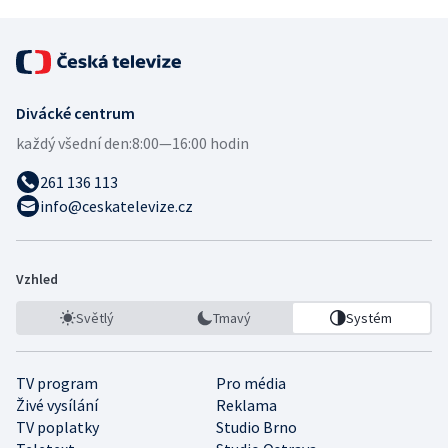
Divácké centrum
každý všední den:
8:00—16:00 hodin
261 136 113
info@ceskatelevize.cz
Vzhled
Světlý
Tmavý
Systém
TV program
Pro média
Živé vysílání
Reklama
TV poplatky
Studio Brno