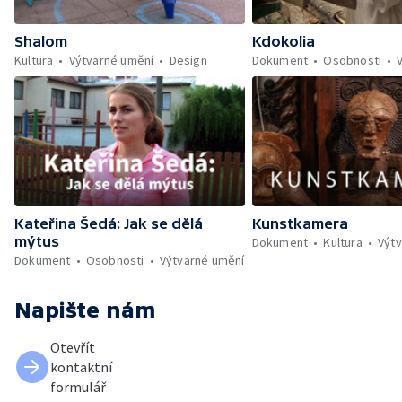
Shalom
Kdokolia
Kultura
Výtvarné umění
Design
Dokument
Osobnosti
Kateřina Šedá: Jak se dělá
Kunstkamera
mýtus
Dokument
Kultura
Výt
Dokument
Osobnosti
Výtvarné umění
Napište nám
Otevřít
kontaktní
formulář