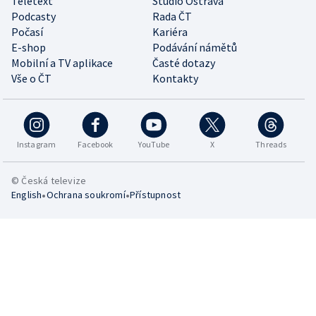
Teletext
Studio Ostrava
Podcasty
Rada ČT
Počasí
Kariéra
E-shop
Podávání námětů
Mobilní a TV aplikace
Časté dotazy
Vše o ČT
Kontakty
Instagram
Facebook
YouTube
X
Threads
© Česká televize
•
•
English
Ochrana soukromí
Přístupnost