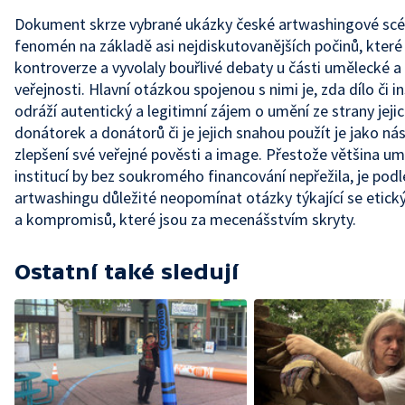
Dokument skrze vybrané ukázky české artwashingové sc
fenomén na základě asi nejdiskutovanějších počinů, které
kontroverze a vyvolaly bouřlivé debaty u části umělecké 
veřejnosti. Hlavní otázkou spojenou s nimi je, zda dílo či i
odráží autentický a legitimní zájem o umění ze strany jeji
donátorek a donátorů či je jejich snahou použít je jako nás
zlepšení své veřejné pověsti a image. Přestože většina u
institucí by bez soukromého financování nepřežila, je podle
artwashingu důležité neopomínat otázky týkající se etick
a kompromisů, které jsou za mecenášstvím skryty.
Ostatní také sledují