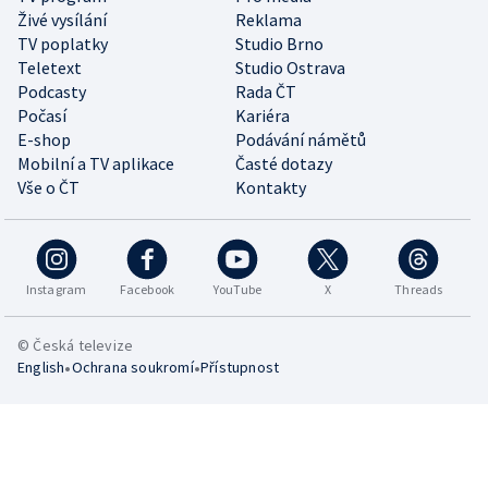
Živé vysílání
Reklama
TV poplatky
Studio Brno
Teletext
Studio Ostrava
Podcasty
Rada ČT
Počasí
Kariéra
E-shop
Podávání námětů
Mobilní a TV aplikace
Časté dotazy
Vše o ČT
Kontakty
Instagram
Facebook
YouTube
X
Threads
© Česká televize
•
•
English
Ochrana soukromí
Přístupnost