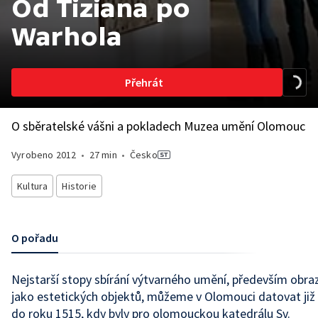
Od Tiziana po
Warhola
Přehrát
O sběratelské vášni a pokladech Muzea umění Olomouc
Vyrobeno
2012
•
27 min
•
Česko
Kultura
Historie
O pořadu
Nejstarší stopy sbírání výtvarného umění, především obra
jako estetických objektů, můžeme v Olomouci datovat již
do roku 1515, kdy byly pro olomouckou katedrálu Sv.