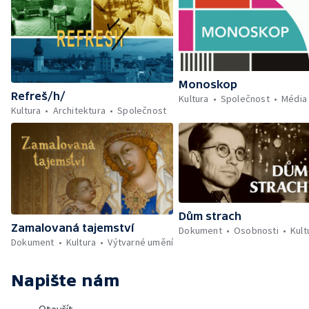
Monoskop
Refreš/h/
Kultura
Společnost
Média
Kultura
Architektura
Společnost
Dům strach
Zamalovaná tajemství
Dokument
Osobnosti
Kult
Dokument
Kultura
Výtvarné umění
Napište nám
Otevřít