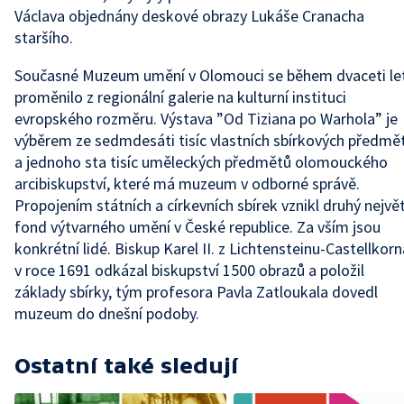
Václava objednány deskové obrazy Lukáše Cranacha
staršího.
Současné Muzeum umění v Olomouci se během dvaceti le
proměnilo z regionální galerie na kulturní instituci
evropského rozměru. Výstava ”Od Tiziana po Warhola” je
výběrem ze sedmdesáti tisíc vlastních sbírkových předmě
a jednoho sta tisíc uměleckých předmětů olomouckého
arcibiskupství, které má muzeum v odborné správě.
Propojením státních a církevních sbírek vznikl druhý největ
fond výtvarného umění v České republice. Za vším jsou
konkrétní lidé. Biskup Karel II. z Lichtensteinu-Castellkorn
v roce 1691 odkázal biskupství 1500 obrazů a položil
základy sbírky, tým profesora Pavla Zatloukala dovedl
muzeum do dnešní podoby.
Ostatní také sledují