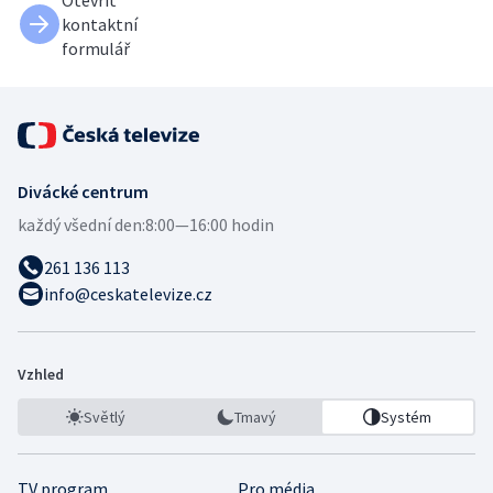
kontaktní
formulář
Divácké centrum
každý všední den:
8:00—16:00 hodin
261 136 113
info@ceskatelevize.cz
Vzhled
Světlý
Tmavý
Systém
TV program
Pro média