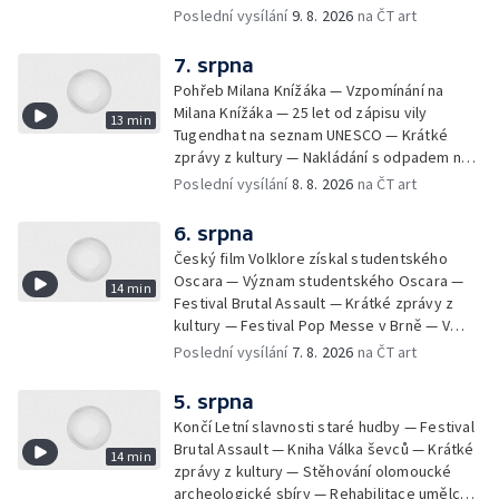
Poslední vysílání
9. 8. 2026
na ČT art
7. srpna
Pohřeb Milana Knížáka — Vzpomínání na
Milana Knížáka — 25 let od zápisu vily
13 min
Tugendhat na seznam UNESCO — Krátké
zprávy z kultury — Nakládání s odpadem na
festivalu Brutal Assault — Koncert Marka
Poslední vysílání
8. 8. 2026
na ČT art
Ztraceného na Letenské pláni
6. srpna
Český film Volklore získal studentského
Oscara — Význam studentského Oscara —
14 min
Festival Brutal Assault — Krátké zprávy z
kultury — Festival Pop Messe v Brně — V
Opavě promítají Odysseu z filmového pásu
Poslední vysílání
7. 8. 2026
na ČT art
5. srpna
Končí Letní slavnosti staré hudby — Festival
Brutal Assault — Kniha Válka ševců — Krátké
14 min
zprávy z kultury — Stěhování olomoucké
archeologické sbíry — Rehabilitace umělce