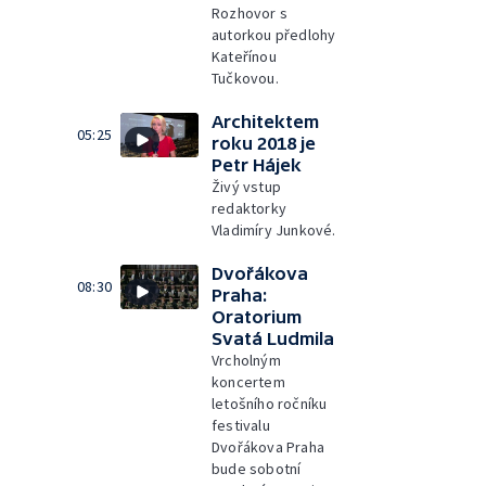
Rozhovor s
autorkou předlohy
Kateřínou
Tučkovou.
Architektem
05:25
roku 2018 je
Petr Hájek
Živý vstup
redaktorky
Vladimíry Junkové.
Dvořákova
08:30
Praha:
Oratorium
Svatá Ludmila
Vrcholným
koncertem
letošního ročníku
festivalu
Dvořákova Praha
bude sobotní