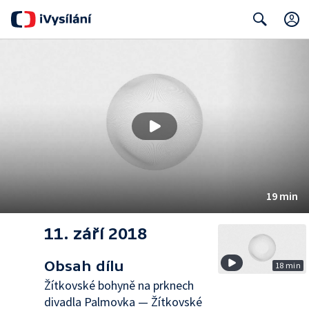
Search
19 min
11. září 2018
Obsah dílu
18 min
Žítkovské bohyně na prknech
divadla Palmovka — Žítkovské