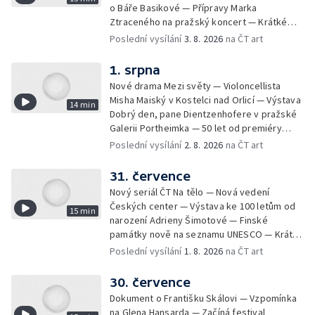
o Báře Basikové — Přípravy Marka
Ztraceného na pražský koncert — Krátké
zprávy z kultury — Nález historických
Poslední vysílání
3. 8. 2026
na ČT art
bronzových nástrojů
1. srpna
Nové drama Mezi světy — Violoncellista
Misha Maiský v Kostelci nad Orlicí — Výstava
14 min
Dobrý den, pane Dientzenhofere v pražské
Galerii Portheimka — 50 let od premiéry
filmu Na samotě u lesa — Krátké zprávy z
Poslední vysílání
2. 8. 2026
na ČT art
kultury — Nominace na hudební ceny
Mercury
31. července
Nový seriál ČT Na tělo — Nová vedení
Českých center — Výstava ke 100 letům od
15 min
narození Adrieny Šimotové — Finské
památky nově na seznamu UNESCO — Krátké
zprávy z kultury — Začíná Jiráskův Hronov —
Poslední vysílání
1. 8. 2026
na ČT art
Kulturní tipy
30. července
Dokument o Františku Skálovi — Vzpomínka
na Glena Hansarda — Začíná festival