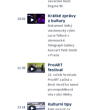
severské hnutí
Dogma 95.
Krátké zprávy
10:02
z kultury
Dokument Velký
vlastenecký výlet.
Lucia Tallová v
olomoucké
Telegraph Gallery.
Koncert Patti Smith
v Praze.
ProART
11:30
festival
22. ročník festivalu
ProART začíná v
Brně. Hostí ho tamní
prvorepubliková
vila v ulici Hlinky.
Kulturní tipy
13:18
Kam vyrazit za