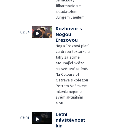
Janáčkovy
filharmonie se
skladatelem
Jungem Jaeilem.
Rozhovor s
03:54
Nogou
Erezovou
Noga Erezová platí
za drzou textařku a
taky za strmě
stoupající hvězdu
na světové scéně.
Na Colours of
Ostrava s kolegou
Petrem Adámkem
mluvila nejen o
svém aktuálním
albu.
Letní
07:01
návštěvnost
kin