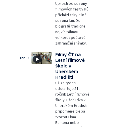
Uprostřed sezony
filmových festivalů
přichází taky silná
sezona kin. Do
biografů tradičně
nejvíc táhnou
velkorozpočtové
zahraniční snímky.
Filmy ČT na
09:12
Letní filmové
škole v
Uherském
Hradišti
Už za týden
odstartuje 51.
ročník Letní filmové
školy. Přehlídka v
Uherském Hradišti
připomene třeba
tvorbu Tima
Burtona nebo