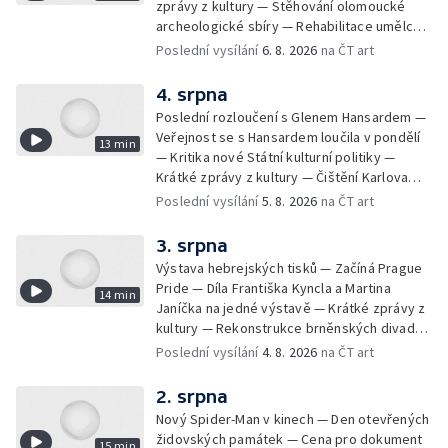
zprávy z kultury — Stěhování olomoucké
archeologické sbíry — Rehabilitace umělce
Milana Knížáka — Trailer na film Osamělý vlk
Poslední vysílání
6. 8. 2026
na ČT art
— Rošíření videohry Mafia: Domovina
4. srpna
Poslední rozloučení s Glenem Hansardem —
Veřejnost se s Hansardem loučila v pondělí
13 min
— Kritika nové Státní kulturní politiky —
Krátké zprávy z kultury — Čištění Karlova
mostu — Archeologický výzkum na
Poslední vysílání
5. 8. 2026
na ČT art
Znojemsku — Natáčení vánoční pohádky pro
neslyšící
3. srpna
Výstava hebrejských tisků — Začíná Prague
Pride — Díla Františka Kyncla a Martina
14 min
Janíčka na jedné výstavě — Krátké zprávy z
kultury — Rekonstrukce brněnských divadel
— Budoucnost Knihovny Václava Havla —
Poslední vysílání
4. 8. 2026
na ČT art
Nové album projektu Aplaus pro dva —
Kulturní tipy
2. srpna
Nový Spider-Man v kinech — Den otevřených
židovských památek — Cena pro dokument
15 min