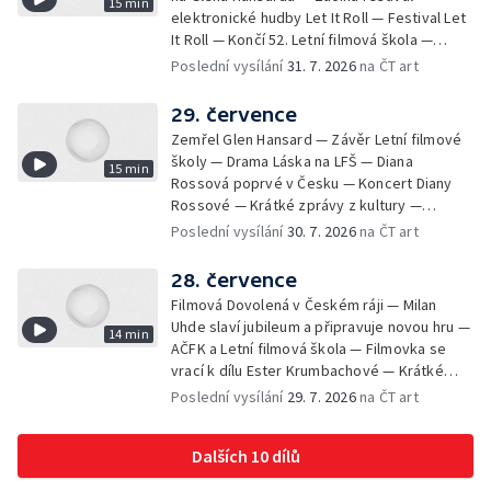
15 min
elektronické hudby Let It Roll — Festival Let
It Roll — Končí 52. Letní filmová škola —
Krátké zprávy z kultury — Rekonstrukce
Poslední vysílání
31. 7. 2026
na ČT art
varhan v kostele Panny Marie Sněžné
29. července
Zemřel Glen Hansard — Závěr Letní filmové
školy — Drama Láska na LFŠ — Diana
15 min
Rossová poprvé v Česku — Koncert Diany
Rossové — Krátké zprávy z kultury —
Výstavy o proměnách Prahy — Zahajení
Poslední vysílání
30. 7. 2026
na ČT art
Litomyšl Festu
28. července
Filmová Dovolená v Českém ráji — Milan
Uhde slaví jubileum a připravuje novou hru —
14 min
AČFK a Letní filmová škola — Filmovka se
vrací k dílu Ester Krumbachové — Krátké
zprávy z kultury — Antonín Střížek namaloval
Poslední vysílání
29. 7. 2026
na ČT art
Svět od vedle
Dalších 10 dílů