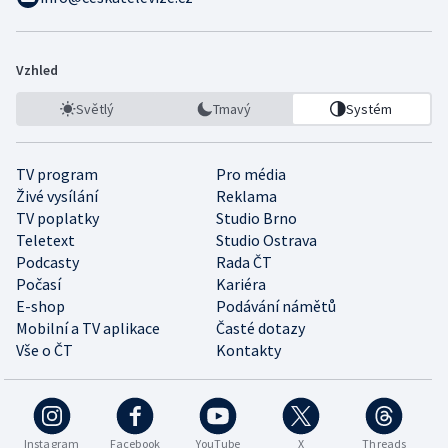
Vzhled
Světlý
Tmavý
Systém
TV program
Pro média
Živé vysílání
Reklama
TV poplatky
Studio Brno
Teletext
Studio Ostrava
Podcasty
Rada ČT
Počasí
Kariéra
E-shop
Podávání námětů
Mobilní a TV aplikace
Časté dotazy
Vše o ČT
Kontakty
Instagram
Facebook
YouTube
X
Threads