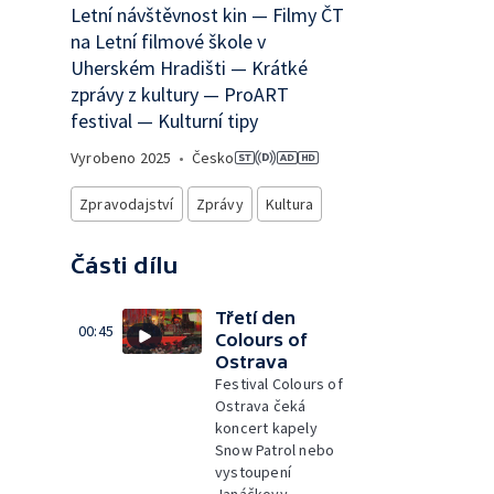
Letní návštěvnost kin — Filmy ČT
na Letní filmové škole v
Uherském Hradišti — Krátké
zprávy z kultury — ProART
festival — Kulturní tipy
Vyrobeno
2025
•
Česko
Zpravodajství
Zprávy
Kultura
Části dílu
Třetí den
00:45
Colours of
Ostrava
Festival Colours of
Ostrava čeká
koncert kapely
Snow Patrol nebo
vystoupení