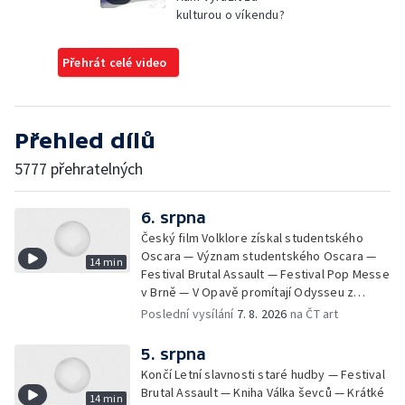
kulturou o víkendu?
Přehrát celé video
Přehled dílů
5777 přehratelných
6. srpna
Český film Volklore získal studentského
Oscara — Význam studentského Oscara —
14 min
Festival Brutal Assault — Festival Pop Messe
v Brně — V Opavě promítají Odysseu z
filmového pásu
Poslední vysílání
7. 8. 2026
na ČT art
5. srpna
Končí Letní slavnosti staré hudby — Festival
Brutal Assault — Kniha Válka ševců — Krátké
14 min