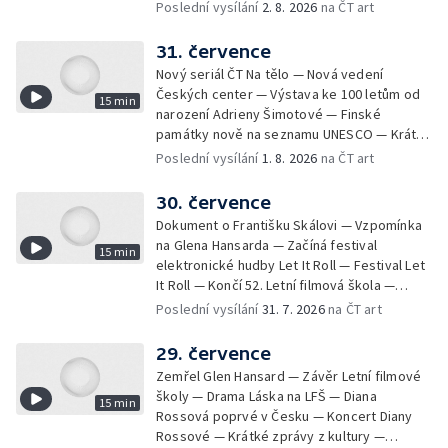
filmu Na samotě u lesa — Krátké zprávy z
Poslední vysílání
2. 8. 2026
na ČT art
kultury — Nominace na hudební ceny
Mercury
31. července
Nový seriál ČT Na tělo — Nová vedení
Českých center — Výstava ke 100 letům od
15 min
narození Adrieny Šimotové — Finské
památky nově na seznamu UNESCO — Krátké
zprávy z kultury — Začíná Jiráskův Hronov —
Poslední vysílání
1. 8. 2026
na ČT art
Kulturní tipy
30. července
Dokument o Františku Skálovi — Vzpomínka
na Glena Hansarda — Začíná festival
15 min
elektronické hudby Let It Roll — Festival Let
It Roll — Končí 52. Letní filmová škola —
Krátké zprávy z kultury — Rekonstrukce
Poslední vysílání
31. 7. 2026
na ČT art
varhan v kostele Panny Marie Sněžné
29. července
Zemřel Glen Hansard — Závěr Letní filmové
školy — Drama Láska na LFŠ — Diana
15 min
Rossová poprvé v Česku — Koncert Diany
Rossové — Krátké zprávy z kultury —