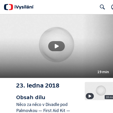
Search
19 min
23. ledna 2018
Obsah dílu
18 m
Něco za něco v Divadle pod
Palmovkou — First Aid Kit —