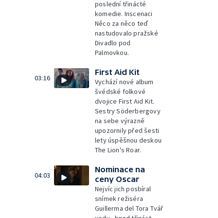
poslední třinácté
komedie. Inscenaci
Něco za něco teď
nastudovalo pražské
Divadlo pod
Palmovkou.
First Aid Kit
03:16
Vychází nové album
švédské folkové
dvojice First Aid Kit.
Sestry Söderbergovy
na sebe výrazně
upozornily před šesti
lety úspěšnou deskou
The Lion's Roar.
Nominace na
04:03
ceny Oscar
Nejvíc jich posbíral
snímek režiséra
Guillerma del Tora Tvář