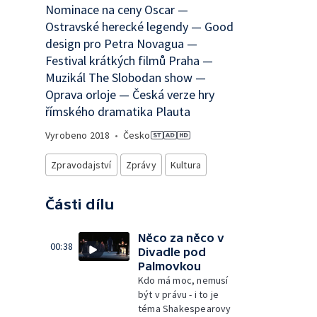
Nominace na ceny Oscar —
Ostravské herecké legendy — Good
design pro Petra Novagua —
Festival krátkých filmů Praha —
Muzikál The Slobodan show —
Oprava orloje — Česká verze hry
římského dramatika Plauta
Vyrobeno
2018
•
Česko
Zpravodajství
Zprávy
Kultura
Části dílu
Něco za něco v
00:38
Divadle pod
Palmovkou
Kdo má moc, nemusí
být v právu - i to je
téma Shakespearovy