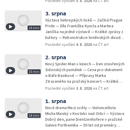
Poslední vysílání
5. 8. 2026
na ČT art
Znojemsku — Natáčení vánoční pohádky pro
neslyšící
3. srpna
Výstava hebrejských tisků — Začíná Prague
Pride — Díla Františka Kyncla a Martina
14 min
Janíčka na jedné výstavě — Krátké zprávy z
kultury — Rekonstrukce brněnských divadel
— Budoucnost Knihovny Václava Havla —
Poslední vysílání
4. 8. 2026
na ČT art
Nové album projektu Aplaus pro dva —
Kulturní tipy
2. srpna
Nový Spider-Man v kinech — Den otevřených
židovských památek — Cena pro dokument
15 min
o Báře Basikové — Přípravy Marka
Ztraceného na pražský koncert — Krátké
zprávy z kultury — Nález historických
Poslední vysílání
3. 8. 2026
na ČT art
bronzových nástrojů
1. srpna
Nové drama Mezi světy — Violoncellista
Misha Maiský v Kostelci nad Orlicí — Výstava
14 min
Dobrý den, pane Dientzenhofere v pražské
Galerii Portheimka — 50 let od premiéry