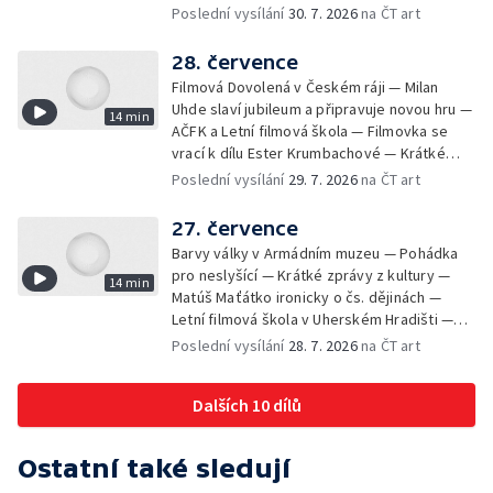
Výstavy o proměnách Prahy — Zahajení
Poslední vysílání
30. 7. 2026
na ČT art
Litomyšl Festu
28. července
Filmová Dovolená v Českém ráji — Milan
Uhde slaví jubileum a připravuje novou hru —
14 min
AČFK a Letní filmová škola — Filmovka se
vrací k dílu Ester Krumbachové — Krátké
zprávy z kultury — Antonín Střížek namaloval
Poslední vysílání
29. 7. 2026
na ČT art
Svět od vedle
27. července
Barvy války v Armádním muzeu — Pohádka
pro neslyšící — Krátké zprávy z kultury —
14 min
Matúš Maťátko ironicky o čs. dějinách —
Letní filmová škola v Uherském Hradišti —
Olomoucký U-klub znovu ožije
Poslední vysílání
28. 7. 2026
na ČT art
Dalších 10 dílů
Ostatní také sledují