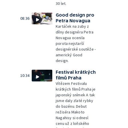
30 let.
Good design pro
08:36
Petra Novagua
Kartáček na zuby z
dílny designéra Petra
Novagua ocenila
porota nejstarší
designérské soutěže -
americký Good
design.
Festival krátkých
10:34
filmů Praha
Vítězem Festivalu
krátkých filmů Praha je
japonský snímek A tak
jsme daly zlaté rybky
do bazénu. Debut
režiséra Makoto
Nagahisy si odnesl
cenu už z loňského