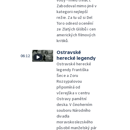
vody - hned třináct.
Zabodoval mimo jiné v
kategorii nejlepší
režie. Za tu už si Del
Toro odnesl ocenění
ze Zlatých Glóbů i cen
amerických filmových
kritiků.
Ostravské
06:12
herecké legendy
Ostravské herecké
legendy Františka
Šece a Zoru
Rozsypalovou
připomíná od
včerejška v centru
Ostravy pamětní
deska. V činoherním
souboru Národního
divadla
moravskoslezského
působil manželský pár