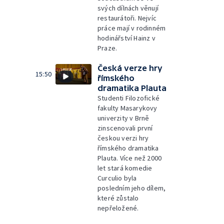
svých dílnách věnují
restaurátoři. Nejvíc
práce mají v rodinném
hodinářství Hainz v
Praze.
Česká verze hry
15:50
římského
dramatika Plauta
Studenti Filozofické
fakulty Masarykovy
univerzity v Brně
zinscenovali první
českou verzi hry
římského dramatika
Plauta. Více než 2000
let stará komedie
Curculio byla
posledním jeho dílem,
které zůstalo
nepřeložené.