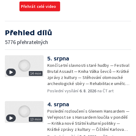
Přehrát celé video
Přehled dílů
5776 přehratelných
5. srpna
Končí Letní slavnosti staré hudby — Festival
Brutal Assault — Kniha Válka ševců — Krátké
14 min
zprávy z kultury — Stěhování olomoucké
archeologické sbíry — Rehabilitace umělce
Milana Knížáka — Trailer na film Osamělý vlk
Poslední vysílání
6. 8. 2026
na ČT art
— Rošíření videohry Mafia: Domovina
4. srpna
Poslední rozloučení s Glenem Hansardem —
Veřejnost se s Hansardem loučila v pondělí
13 min
— Kritika nové Státní kulturní politiky —
Krátké zprávy z kultury — Čištění Karlova
mostu — Archeologický výzkum na