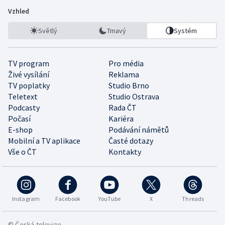
Vzhled
Světlý
Tmavý
Systém
TV program
Pro média
Živé vysílání
Reklama
TV poplatky
Studio Brno
Teletext
Studio Ostrava
Podcasty
Rada ČT
Počasí
Kariéra
E-shop
Podávání námětů
Mobilní a TV aplikace
Časté dotazy
Vše o ČT
Kontakty
Instagram
Facebook
YouTube
X
Threads
© Česká televize