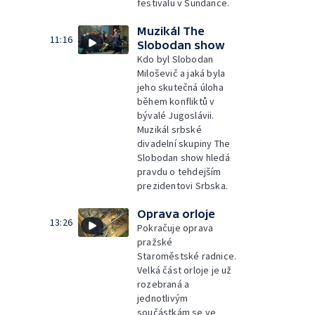
festivalu v Sundance.
Muzikál The
11:16
Slobodan show
Kdo byl Slobodan
Miloševič a jaká byla
jeho skutečná úloha
během konfliktů v
bývalé Jugoslávii.
Muzikál srbské
divadelní skupiny The
Slobodan show hledá
pravdu o tehdejším
prezidentovi Srbska.
Oprava orloje
13:26
Pokračuje oprava
pražské
Staroměstské radnice.
Velká část orloje je už
rozebraná a
jednotlivým
součástkám se ve