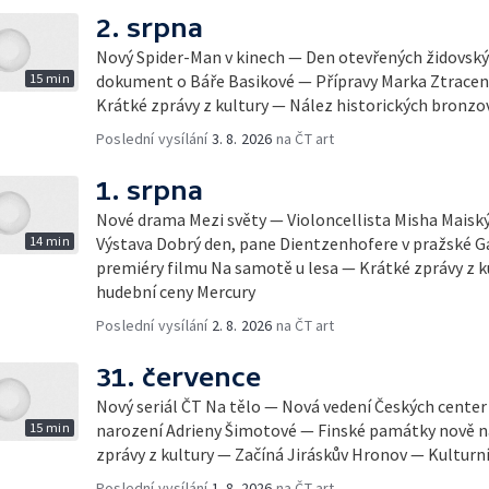
2. srpna
Nový Spider-Man v kinech — Den otevřených židovsk
15 min
dokument o Báře Basikové — Přípravy Marka Ztracen
Krátké zprávy z kultury — Nález historických bronzo
Poslední vysílání
3. 8. 2026
na ČT art
1. srpna
Nové drama Mezi světy — Violoncellista Misha Maiský 
14 min
Výstava Dobrý den, pane Dientzenhofere v pražské Ga
premiéry filmu Na samotě u lesa — Krátké zprávy z 
hudební ceny Mercury
Poslední vysílání
2. 8. 2026
na ČT art
31. července
Nový seriál ČT Na tělo — Nová vedení Českých center
15 min
narození Adrieny Šimotové — Finské památky nově
zprávy z kultury — Začíná Jiráskův Hronov — Kulturní
Poslední vysílání
1. 8. 2026
na ČT art