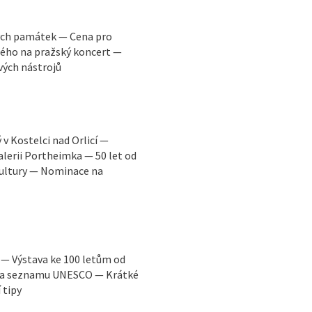
ých památek — Cena pro
ého na pražský koncert —
vých nástrojů
v Kostelci nad Orlicí —
lerii Portheimka — 50 let od
kultury — Nominace na
 — Výstava ke 100 letům od
 na seznamu UNESCO — Krátké
 tipy