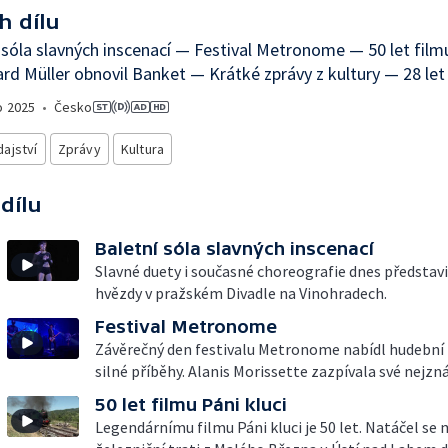
h dílu
 sóla slavných inscenací — Festival Metronome — 50 let filmu
rd Müller obnovil Banket — Krátké zprávy z kultury — 28 let
o
2025
•
Česko
ajství
Zprávy
Kultura
 dílu
Baletní sóla slavných inscenací
Slavné duety i současné choreografie dnes představi
hvězdy v pražském Divadle na Vinohradech.
Festival Metronome
Závěrečný den festivalu Metronome nabídl hudební 
silné příběhy. Alanis Morissette zazpívala své nejzn
50 let filmu Páni kluci
Legendárnímu filmu Páni kluci je 50 let. Natáčel se 