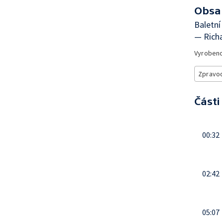
Obsa
Baletní
— Richa
Vyroben
Zpravod
Části
00:32
02:42
05:07