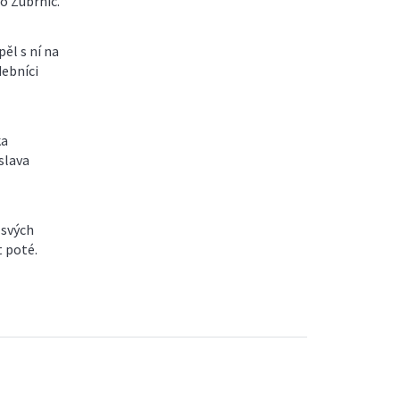
o Zubrnic.
ěl s ní na
debníci
ka
slava
 svých
t poté.