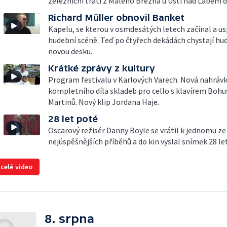
železniční trati z Malého Března u Ústí nad Labem d
Richard Müller obnovil Banket
Kapelu, se kterou v osmdesátých letech začínal a usp
hudební scéně. Teď po čtyřech dekádách chystají hu
novou desku.
Krátké zprávy z kultury
Program festivalu v Karlových Varech. Nová nahráv
kompletního díla skladeb pro cello s klavírem Bohu
Martinů. Nový klip Jordana Haje.
28 let poté
Oscarový režisér Danny Boyle se vrátil k jednomu ze
nejúspěšnějších příběhů a do kin vyslal snímek 28 le
 celé video
8. srpna