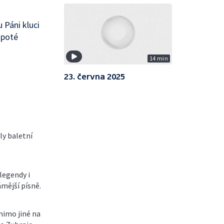
 Páni kluci
 poté
14 min
23. června 2025
ly baletní
legendy i
ámější písně.
mimo jiné na