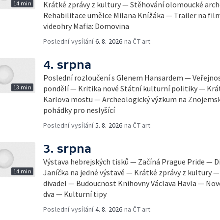
14 min
Krátké zprávy z kultury — Stěhování olomoucké arch
Rehabilitace umělce Milana Knížáka — Trailer na fil
videohry Mafia: Domovina
Poslední vysílání
6. 8. 2026
na ČT art
4. srpna
Poslední rozloučení s Glenem Hansardem — Veřejnost
13 min
pondělí — Kritika nové Státní kulturní politiky — Krá
Karlova mostu — Archeologický výzkum na Znojemsk
pohádky pro neslyšící
Poslední vysílání
5. 8. 2026
na ČT art
3. srpna
Výstava hebrejských tisků — Začíná Prague Pride — Dí
14 min
Janíčka na jedné výstavě — Krátké zprávy z kultury
divadel — Budoucnost Knihovny Václava Havla — Nov
dva — Kulturní tipy
Poslední vysílání
4. 8. 2026
na ČT art