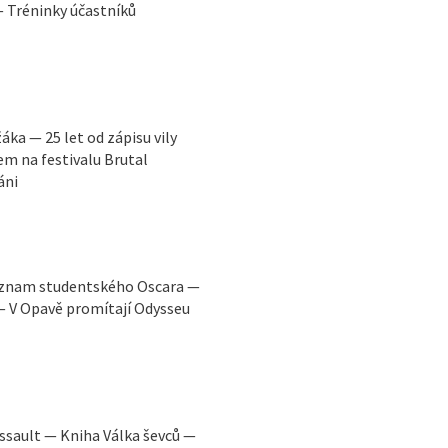
— Tréninky účastníků
ka — 25 let od zápisu vily
 na festivalu Brutal
áni
Význam studentského Oscara —
 — V Opavě promítají Odysseu
Assault — Kniha Válka ševců —