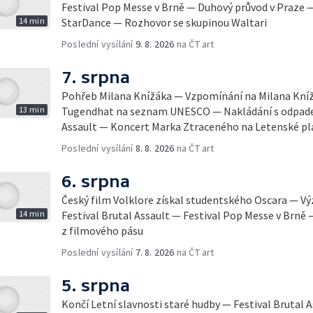
Festival Pop Messe v Brně — Duhový průvod v Praze 
14 min
StarDance — Rozhovor se skupinou Waltari
Poslední vysílání
9. 8. 2026
na ČT art
7. srpna
Pohřeb Milana Knížáka — Vzpomínání na Milana Knížá
13 min
Tugendhat na seznam UNESCO — Nakládání s odpadem
Assault — Koncert Marka Ztraceného na Letenské pl
Poslední vysílání
8. 8. 2026
na ČT art
6. srpna
Český film Volklore získal studentského Oscara — 
14 min
Festival Brutal Assault — Festival Pop Messe v Brně
z filmového pásu
Poslední vysílání
7. 8. 2026
na ČT art
5. srpna
Končí Letní slavnosti staré hudby — Festival Brutal 