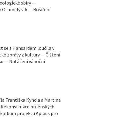
eologické sbíry —
m Osamělý vlk — Rošíření
 se s Hansardem loučila v
tké zprávy z kultury — Čištění
u — Natáčení vánoční
la Františka Kyncla a Martina
 — Rekonstrukce brněnských
é album projektu Aplaus pro