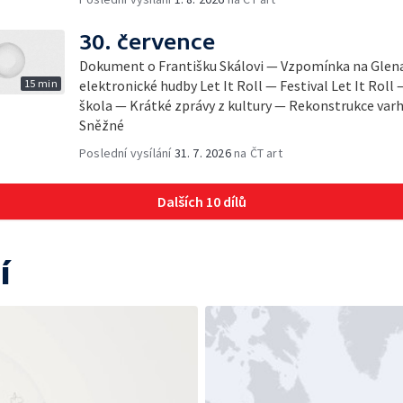
30. července
Dokument o Františku Skálovi — Vzpomínka na Glena
15 min
elektronické hudby Let It Roll — Festival Let It Roll 
škola — Krátké zprávy z kultury — Rekonstrukce varh
Sněžné
Poslední vysílání
31. 7. 2026
na ČT art
Dalších 10 dílů
í