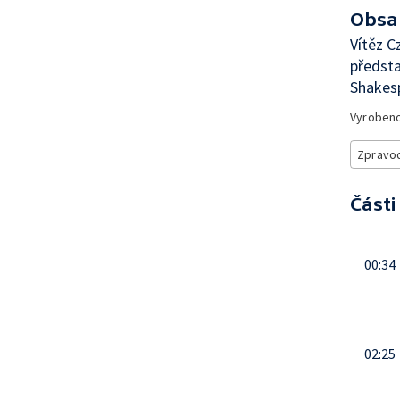
Obsa
Vítěz 
předsta
Shakesp
Vyroben
Zpravod
Části
00:34
02:25