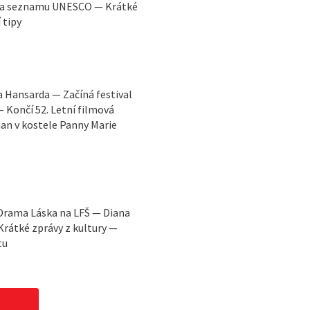
 na seznamu UNESCO — Krátké
 tipy
 Hansarda — Začíná festival
— Končí 52. Letní filmová
an v kostele Panny Marie
 Drama Láska na LFŠ — Diana
rátké zprávy z kultury —
tu