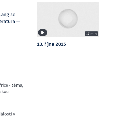
Lang se
eratura —
17 min
13. října 2015
frice - téma,
řskou
álostí v