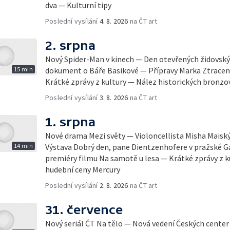
dva — Kulturní tipy
Poslední vysílání
4. 8. 2026
na ČT art
2. srpna
Nový Spider-Man v kinech — Den otevřených židovsk
15 min
dokument o Báře Basikové — Přípravy Marka Ztracen
Krátké zprávy z kultury — Nález historických bronzo
Poslední vysílání
3. 8. 2026
na ČT art
1. srpna
Nové drama Mezi světy — Violoncellista Misha Maiský 
14 min
Výstava Dobrý den, pane Dientzenhofere v pražské Ga
premiéry filmu Na samotě u lesa — Krátké zprávy z 
hudební ceny Mercury
Poslední vysílání
2. 8. 2026
na ČT art
31. července
Nový seriál ČT Na tělo — Nová vedení Českých center