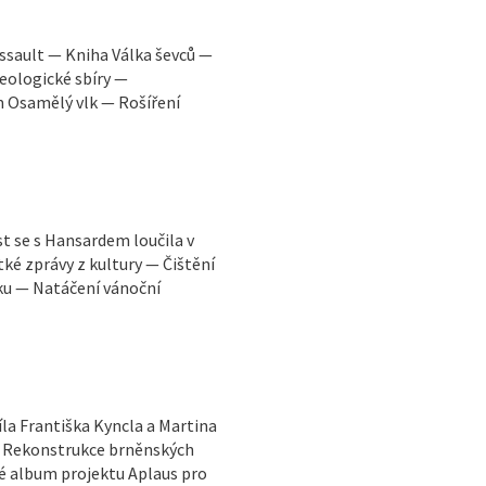
Assault — Kniha Válka ševců —
eologické sbíry —
m Osamělý vlk — Rošíření
 se s Hansardem loučila v
tké zprávy z kultury — Čištění
u — Natáčení vánoční
la Františka Kyncla a Martina
 — Rekonstrukce brněnských
é album projektu Aplaus pro