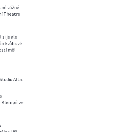
asné vážné
ní Theatre
si je ale
n kvůli své
ostí měl
tudiu Alta.
a
o Klempíř ze
u
ělec Jiří