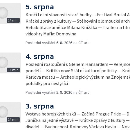
5. srpna
Končí Letní slavnosti staré hudby — Festival Brutal 
14 min
Krátké zprávy z kultury — Stěhování olomoucké arch
Rehabilitace umělce Milana Knížáka — Trailer na fil
videohry Mafia: Domovina
Poslední vysílání
6. 8. 2026
na ČT art
4. srpna
Poslední rozloučení s Glenem Hansardem — Veřejnost
13 min
pondělí — Kritika nové Státní kulturní politiky — Krá
Karlova mostu — Archeologický výzkum na Znojemsk
pohádky pro neslyšící
Poslední vysílání
5. 8. 2026
na ČT art
3. srpna
Výstava hebrejských tisků — Začíná Prague Pride — Dí
14 min
Janíčka na jedné výstavě — Krátké zprávy z kultury
divadel — Budoucnost Knihovny Václava Havla — Nov