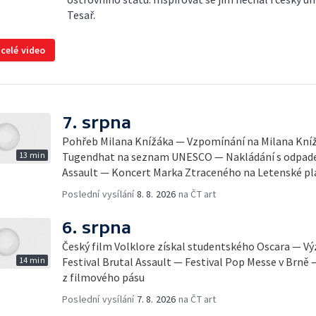
Tesař.
 celé video
7. srpna
Pohřeb Milana Knížáka — Vzpomínání na Milana Knížá
13 min
Tugendhat na seznam UNESCO — Nakládání s odpadem
Assault — Koncert Marka Ztraceného na Letenské pl
Poslední vysílání
8. 8. 2026
na ČT art
6. srpna
Český film Volklore získal studentského Oscara — 
14 min
Festival Brutal Assault — Festival Pop Messe v Brně
z filmového pásu
Poslední vysílání
7. 8. 2026
na ČT art