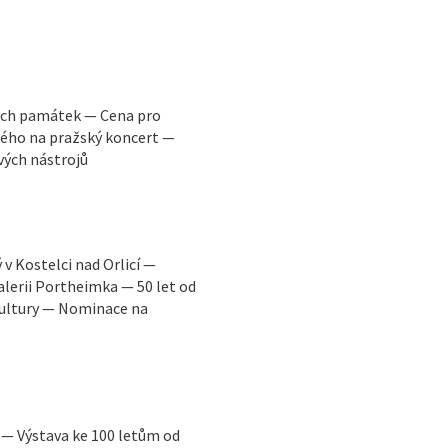
ých památek — Cena pro
ého na pražský koncert —
vých nástrojů
v Kostelci nad Orlicí —
lerii Portheimka — 50 let od
kultury — Nominace na
 — Výstava ke 100 letům od