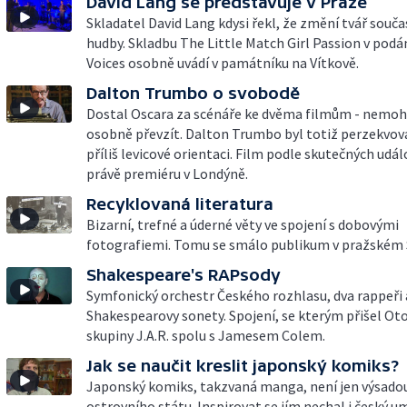
David Lang se představuje v Praze
Skladatel David Lang kdysi řekl, že změní tvář souč
hudby. Skladbu The Little Match Girl Passion v podá
Voices osobně uvádí v památníku na Vítkově.
Dalton Trumbo o svobodě
Dostal Oscara za scénáře ke dvěma filmům - nemohl 
osobně převzít. Dalton Trumbo byl totiž perzekvová
příliš levicové orientaci. Film podle skutečných udál
právě premiéru v Londýně.
Recyklovaná literatura
Bizarní, trefné a úderné věty ve spojení s dobovými
fotografiemi. Tomu se smálo publikum v pražském S
Shakespeare's RAPsody
Symfonický orchestr Českého rozhlasu, dva rappeři 
Shakespearovy sonety. Spojení, se kterým přišel Ot
skupiny J.A.R. spolu s Jamesem Colem.
Jak se naučit kreslit japonský komiks?
Japonský komiks, takzvaná manga, není jen výsado
ostrovního státu. Inspirovat se jím nechal i český um