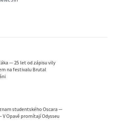
ka — 25 let od zápisu vily
 na festivalu Brutal
áni
Význam studentského Oscara —
 — V Opavě promítají Odysseu