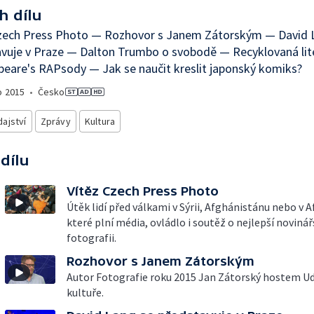
h dílu
Czech Press Photo — Rozhovor s Janem Zátorským — David 
vuje v Praze — Dalton Trumbo o svobodě — Recyklovaná lit
eare's RAPsody — Jak se naučit kreslit japonský komiks?
o
2015
•
Česko
ajství
Zprávy
Kultura
 dílu
Vítěz Czech Press Photo
Útěk lidí před válkami v Sýrii, Afghánistánu nebo v A
které plní média, ovládlo i soutěž o nejlepší noviná
fotografii.
Rozhovor s Janem Zátorským
Autor Fotografie roku 2015 Jan Zátorský hostem Ud
kultuře.