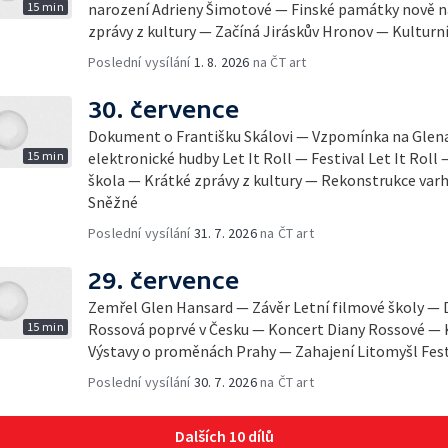
15 min
narození Adrieny Šimotové — Finské památky nově
zprávy z kultury — Začíná Jiráskův Hronov — Kulturní
Poslední vysílání
1. 8. 2026
na ČT art
30. července
Dokument o Františku Skálovi — Vzpomínka na Glena
15 min
elektronické hudby Let It Roll — Festival Let It Roll 
škola — Krátké zprávy z kultury — Rekonstrukce varh
Sněžné
Poslední vysílání
31. 7. 2026
na ČT art
29. července
Zemřel Glen Hansard — Závěr Letní filmové školy —
15 min
Rossová poprvé v Česku — Koncert Diany Rossové — K
Výstavy o proměnách Prahy — Zahajení Litomyšl Fes
Poslední vysílání
30. 7. 2026
na ČT art
Dalších 10 dílů