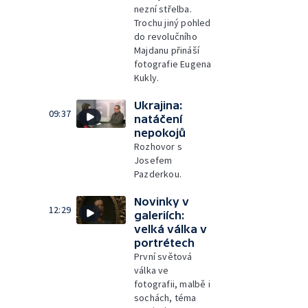
nezní střelba.
Trochu jiný pohled
do revolučního
Majdanu přináší
fotografie Eugena
Kukly.
Ukrajina:
09:37
natáčení
nepokojů
Rozhovor s
Josefem
Pazderkou.
Novinky v
12:29
galeriích:
velká válka v
portrétech
První světová
válka ve
fotografii, malbě i
sochách, téma