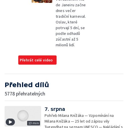
de Janeiru začne
dnes večer
tradiční karneval.
Oslav, které
potrvají 5 dní, se
podle odhadů
zúčastní až 5
milionů lidí.
Přehrát celé video
Přehled dílů
5778 přehratelných
7. srpna
Pohřeb Milana Knížáka — Vzpomínání na
Milana Knížáka — 25 let od zápisu vily
13 min
Tugendhat na seznam UNESCO — Nakládání s