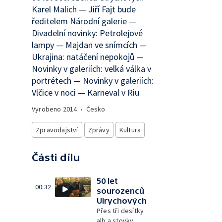
Karel Malich — Jiří Fajt bude
ředitelem Národní galerie —
Divadelní novinky: Petrolejové
lampy — Majdan ve snímcích —
Ukrajina: natáčení nepokojů —
Novinky v galeriích: velká válka v
portrétech — Novinky v galeriích:
Vlčice v noci — Karneval v Riu
Vyrobeno
2014
•
Česko
Zpravodajství
Zprávy
Kultura
Části dílu
50 let
00:32
sourozenců
Ulrychových
Přes tři desítky
alb a stovky