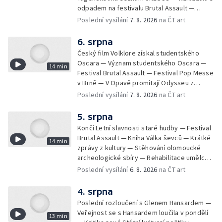
odpadem na festivalu Brutal Assault —
Koncert Marka Ztraceného na Letenské pláni
Poslední vysílání
7. 8. 2026
na ČT art
6. srpna
Český film Volklore získal studentského
Oscara — Význam studentského Oscara —
14 min
Festival Brutal Assault — Festival Pop Messe
v Brně — V Opavě promítají Odysseu z
filmového pásu
Poslední vysílání
7. 8. 2026
na ČT art
5. srpna
Končí Letní slavnosti staré hudby — Festival
Brutal Assault — Kniha Válka ševců — Krátké
14 min
zprávy z kultury — Stěhování olomoucké
archeologické sbíry — Rehabilitace umělce
Milana Knížáka — Trailer na film Osamělý vlk
Poslední vysílání
6. 8. 2026
na ČT art
— Rošíření videohry Mafia: Domovina
4. srpna
Poslední rozloučení s Glenem Hansardem —
Veřejnost se s Hansardem loučila v pondělí
13 min