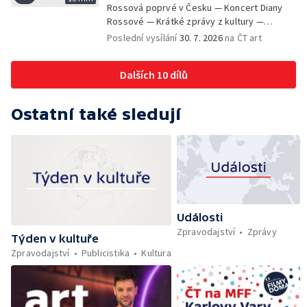
Rossová poprvé v Česku — Koncert Diany
Rossové — Krátké zprávy z kultury —
Výstavy o proměnách Prahy — Zahajení
Poslední vysílání
30. 7. 2026
na ČT art
Litomyšl Festu
Dalších 10 dílů
Ostatní také sledují
Události
Zpravodajství
Zprávy
Týden v kultuře
Zpravodajství
Publicistika
Kultura