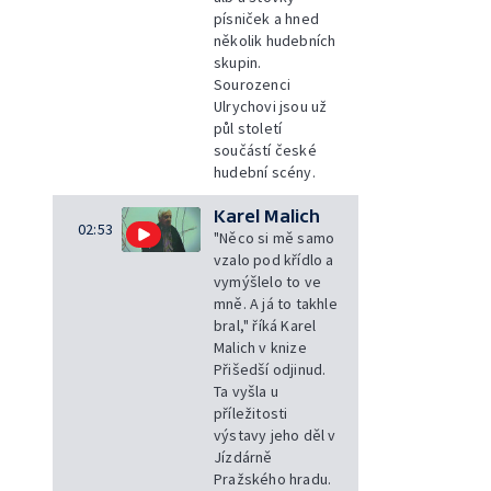
písniček a hned
několik hudebních
skupin.
Sourozenci
Ulrychovi jsou už
půl století
součástí české
hudební scény.
Karel Malich
02:53
"Něco si mě samo
vzalo pod křídlo a
vymýšlelo to ve
mně. A já to takhle
bral," říká Karel
Malich v knize
Přišedší odjinud.
Ta vyšla u
příležitosti
výstavy jeho děl v
Jízdárně
Pražského hradu.