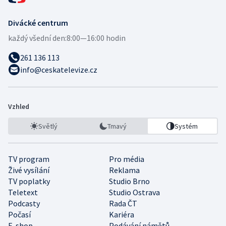
Divácké centrum
každý všední den:
8:00—16:00 hodin
261 136 113
info@ceskatelevize.cz
Vzhled
Světlý
Tmavý
Systém
TV program
Pro média
Živé vysílání
Reklama
TV poplatky
Studio Brno
Teletext
Studio Ostrava
Podcasty
Rada ČT
Počasí
Kariéra
E-shop
Podávání námětů