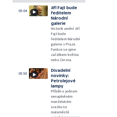
Jiří Fajt bude
05:04
ředitelem
Národní
galerie
Historik umění Jiří
Fajt bude
ředitelem Národní
galerie v Praze.
Funkce se ujme
začátkem května
nebo června.
Divadelní
05:50
novinky:
Petrolejové
lampy
Příběh o jednom
nenaplněném
manželském
svazku na
maloměstě