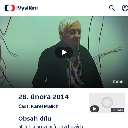
Search
3 min
28. února 2014
Část:
Karel Malich
18 min
Obsah dílu
50 let sourozenců Ulrychových —