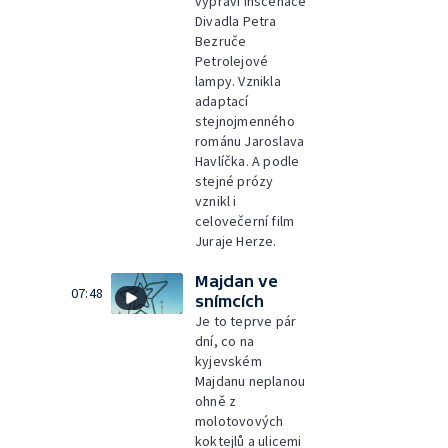
vypráví inscenace
Divadla Petra
Bezruče
Petrolejové
lampy. Vznikla
adaptací
stejnojmenného
románu Jaroslava
Havlíčka. A podle
stejné prózy
vznikl i
celovečerní film
Juraje Herze.
Majdan ve
07:48
snímcích
Je to teprve pár
dní, co na
kyjevském
Majdanu neplanou
ohně z
molotovových
koktejlů a ulicemi