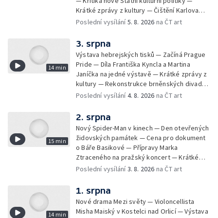
— Kritika nové Státní kulturní politiky —
Krátké zprávy z kultury — Čištění Karlova
mostu — Archeologický výzkum na
Poslední vysílání
5. 8. 2026
na ČT art
Znojemsku — Natáčení vánoční pohádky pro
neslyšící
3. srpna
Výstava hebrejských tisků — Začíná Prague
Pride — Díla Františka Kyncla a Martina
14 min
Janíčka na jedné výstavě — Krátké zprávy z
kultury — Rekonstrukce brněnských divadel
— Budoucnost Knihovny Václava Havla —
Poslední vysílání
4. 8. 2026
na ČT art
Nové album projektu Aplaus pro dva —
Kulturní tipy
2. srpna
Nový Spider-Man v kinech — Den otevřených
židovských památek — Cena pro dokument
15 min
o Báře Basikové — Přípravy Marka
Ztraceného na pražský koncert — Krátké
zprávy z kultury — Nález historických
Poslední vysílání
3. 8. 2026
na ČT art
bronzových nástrojů
1. srpna
Nové drama Mezi světy — Violoncellista
Misha Maiský v Kostelci nad Orlicí — Výstava
14 min