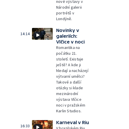
nové výstavy v
Národní galerii
portrétů v
Londýně.
Novinky v
14:14
galeriích:
Vlčice v noci
Romantika na
počátku 21.
století. Existuje
ještě? A kde ji
hledají a nacházejí
výtvarní umělci?
Takové a další
otázky si klade
mezinárodní
výstava Vlčice
noci v pražském
Karlin Studios.
Karneval v Riu
16:33
V brazilském Riu