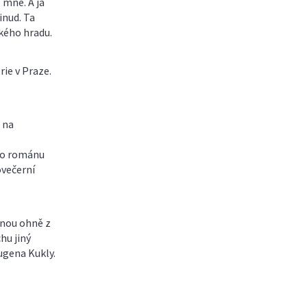
 mně. A já
inud. Ta
ského hradu.
rie v Praze.
 na
e
ho románu
ovečerní
anou ohně z
hu jiný
ugena Kukly.