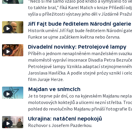
"Něco si mě samo vzalo pod křídlo a vymýšlelo to ve
to takhle bral," říká Karel Malich v knize Přišedší odj
vyšla u příležitosti výstavy jeho děl v Jízdárně Praž
Jiří Fajt bude ředitelem Národní galerie
Historik umění Jiří Fajt bude ředitelem Národní gale
Funkce se ujme začátkem května nebo června.
Divadelní novinky: Petrolejové lampy
Příběh o jednom nenaplněném manželském svazku
maloměstě vypráví inscenace Divadla Petra Bezruč
Petrolejové lampy. Vznikla adaptací stejnojmenné
Jaroslava Havlíčka. A podle stejné prózy vznikl i cel
film Juraje Herze.
Majdan ve snímcích
Je to teprve pár dní, co na kyjevském Majdanu nepl
molotovových koktejlů a ulicemi nezní střelba. Troc
pohled do revolučního Majdanu přináší fotografie E
Ukrajina: natáčení nepokojů
Rozhovor s Josefem Pazderkou.