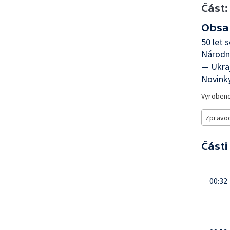
Část:
Obsa
50 let 
Národní
— Ukraj
Novinky
Vyroben
Zpravod
Části
00:32