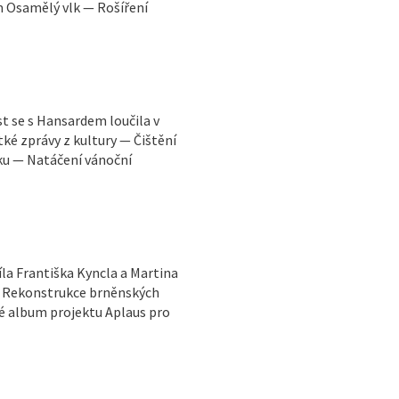
m Osamělý vlk — Rošíření
 se s Hansardem loučila v
tké zprávy z kultury — Čištění
u — Natáčení vánoční
la Františka Kyncla a Martina
 — Rekonstrukce brněnských
é album projektu Aplaus pro