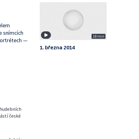
telem
e snímcích
18 min
portrétech —
1. března 2014
k hudebních
částí české