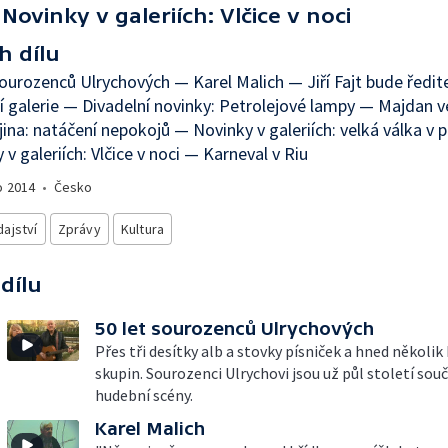
Novinky v galeriích: Vlčice v noci
h dílu
sourozenců Ulrychových — Karel Malich — Jiří Fajt bude ředi
 galerie — Divadelní novinky: Petrolejové lampy — Majdan v
ina: natáčení nepokojů — Novinky v galeriích: velká válka v 
 v galeriích: Vlčice v noci — Karneval v Riu
o
2014
•
Česko
ajství
Zprávy
Kultura
 dílu
50 let sourozenců Ulrychových
Přes tři desítky alb a stovky písniček a hned několi
skupin. Sourozenci Ulrychovi jsou už půl století sou
hudební scény.
Karel Malich