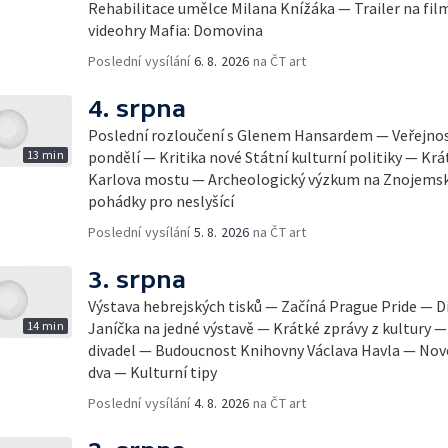
Rehabilitace umělce Milana Knížáka — Trailer na fil
videohry Mafia: Domovina
Poslední vysílání
6. 8. 2026
na ČT art
4. srpna
Poslední rozloučení s Glenem Hansardem — Veřejnost
13 min
pondělí — Kritika nové Státní kulturní politiky — Krá
Karlova mostu — Archeologický výzkum na Znojemsk
pohádky pro neslyšící
Poslední vysílání
5. 8. 2026
na ČT art
3. srpna
Výstava hebrejských tisků — Začíná Prague Pride — Dí
14 min
Janíčka na jedné výstavě — Krátké zprávy z kultury
divadel — Budoucnost Knihovny Václava Havla — Nov
dva — Kulturní tipy
Poslední vysílání
4. 8. 2026
na ČT art