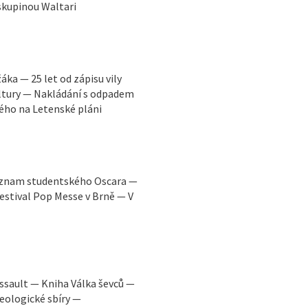
skupinou Waltari
ka — 25 let od zápisu vily
tury — Nakládání s odpadem
ého na Letenské pláni
Význam studentského Oscara —
Festival Pop Messe v Brně — V
Assault — Kniha Válka ševců —
eologické sbíry —