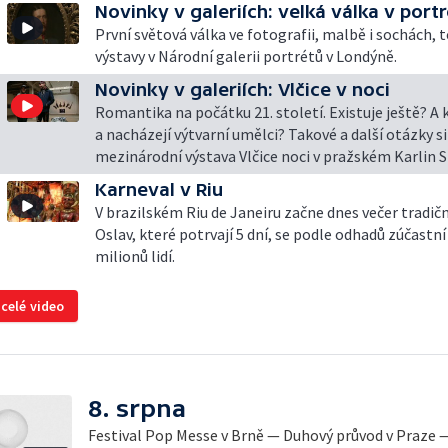
Novinky v galeriích: velká válka v port
První světová válka ve fotografii, malbě i sochách,
výstavy v Národní galerii portrétů v Londýně.
Novinky v galeriích: Vlčice v noci
Romantika na počátku 21. století. Existuje ještě? A kd
a nacházejí výtvarní umělci? Takové a další otázky si
mezinárodní výstava Vlčice noci v pražském Karlin S
Karneval v Riu
V brazilském Riu de Janeiru začne dnes večer tradičn
Oslav, které potrvají 5 dní, se podle odhadů zúčastní
milionů lidí.
 celé video
8. srpna
Festival Pop Messe v Brně — Duhový průvod v Praze 