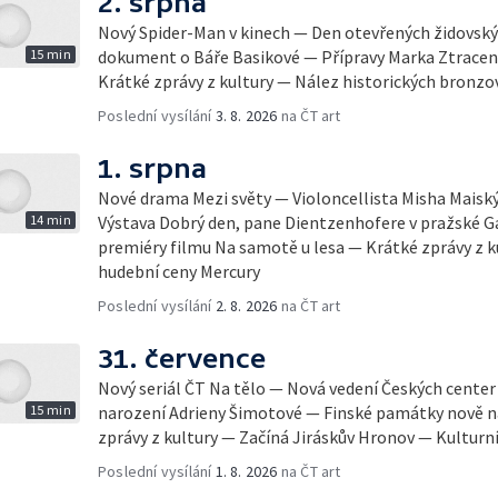
2. srpna
Nový Spider-Man v kinech — Den otevřených židovsk
15 min
dokument o Báře Basikové — Přípravy Marka Ztracen
Krátké zprávy z kultury — Nález historických bronzo
Poslední vysílání
3. 8. 2026
na ČT art
1. srpna
Nové drama Mezi světy — Violoncellista Misha Maiský 
14 min
Výstava Dobrý den, pane Dientzenhofere v pražské Ga
premiéry filmu Na samotě u lesa — Krátké zprávy z 
hudební ceny Mercury
Poslední vysílání
2. 8. 2026
na ČT art
31. července
Nový seriál ČT Na tělo — Nová vedení Českých center
15 min
narození Adrieny Šimotové — Finské památky nově
zprávy z kultury — Začíná Jiráskův Hronov — Kulturní
Poslední vysílání
1. 8. 2026
na ČT art