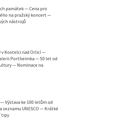
ých památek — Cena pro
ého na pražský koncert —
vých nástrojů
v Kostelci nad Orlicí —
lerii Portheimka — 50 let od
kultury — Nominace na
 — Výstava ke 100 letům od
 na seznamu UNESCO — Krátké
 tipy