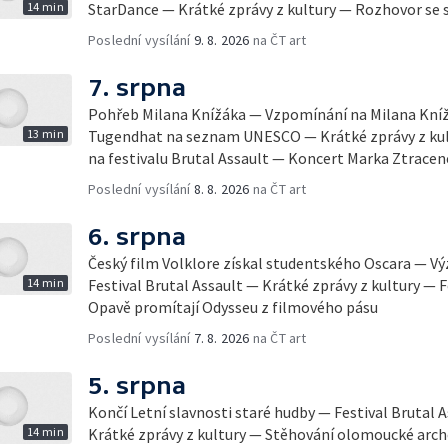
14 min
StarDance — Krátké zprávy z kultury — Rozhovor se 
Poslední vysílání
9. 8. 2026
na ČT art
7. srpna
Pohřeb Milana Knížáka — Vzpomínání na Milana Knížá
13 min
Tugendhat na seznam UNESCO — Krátké zprávy z kul
na festivalu Brutal Assault — Koncert Marka Ztracen
Poslední vysílání
8. 8. 2026
na ČT art
6. srpna
Český film Volklore získal studentského Oscara — 
14 min
Festival Brutal Assault — Krátké zprávy z kultury — 
Opavě promítají Odysseu z filmového pásu
Poslední vysílání
7. 8. 2026
na ČT art
5. srpna
Končí Letní slavnosti staré hudby — Festival Brutal 
14 min
Krátké zprávy z kultury — Stěhování olomoucké arch