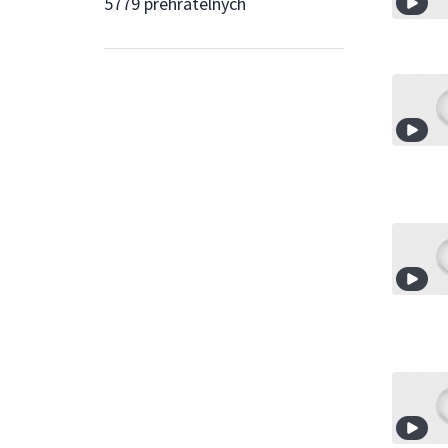
5779 přehratelných