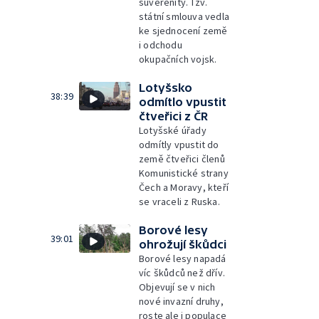
suverenity. Tzv.
státní smlouva vedla
ke sjednocení země
i odchodu
okupačních vojsk.
Lotyšsko
38:39
odmítlo vpustit
čtveřici z ČR
Lotyšské úřady
odmítly vpustit do
země čtveřici členů
Komunistické strany
Čech a Moravy, kteří
se vraceli z Ruska.
Borové lesy
39:01
ohrožují škůdci
Borové lesy napadá
víc škůdců než dřív.
Objevují se v nich
nové invazní druhy,
roste ale i populace