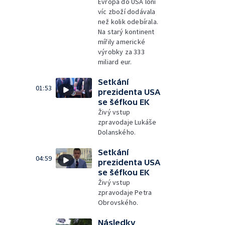
Evropa do USA loni
víc zboží dodávala
než kolik odebírala.
Na starý kontinent
mířily americké
výrobky za 333
miliard eur.
Setkání
01:53
prezidenta USA
se šéfkou EK
Živý vstup
zpravodaje Lukáše
Dolanského.
Setkání
04:59
prezidenta USA
se šéfkou EK
Živý vstup
zpravodaje Petra
Obrovského.
Následky