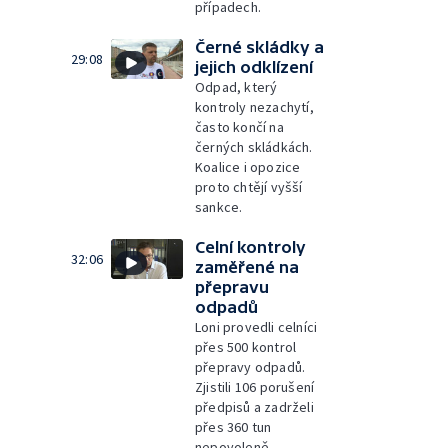
případech.
Černé skládky a
29:08
jejich odklízení
Odpad, který
kontroly nezachytí,
často končí na
černých skládkách.
Koalice i opozice
proto chtějí vyšší
sankce.
Celní kontroly
32:06
zaměřené na
přepravu
odpadů
Loni provedli celníci
přes 500 kontrol
přepravy odpadů.
Zjistili 106 porušení
předpisů a zadrželi
přes 360 tun
nepovoleně