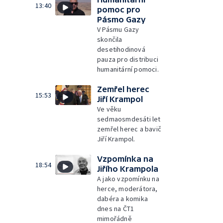
13:40
pomoc pro
Pásmo Gazy
V Pásmu Gazy
skončila
desetihodinová
pauza pro distribuci
humanitární pomoci.
Zemřel herec
15:53
Jiří Krampol
Ve věku
sedmaosmdesáti let
zemřel herec a bavič
Jiří Krampol.
Vzpomínka na
18:54
Jiřího Krampola
A jako vzpomínku na
herce, moderátora,
dabéra a komika
dnes na ČT1
mimořádně