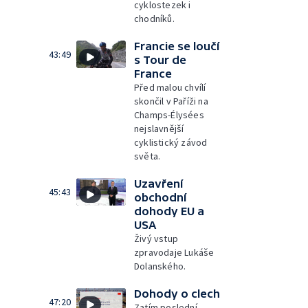
cyklostezek i
chodníků.
Francie se loučí
43:49
s Tour de
France
Před malou chvílí
skončil v Paříži na
Champs-Élysées
nejslavnější
cyklistický závod
světa.
Uzavření
45:43
obchodní
dohody EU a
USA
Živý vstup
zpravodaje Lukáše
Dolanského.
Dohody o clech
47:20
Zatím poslední