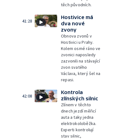
těch původních.
Hostivice má
41:28
dva nové
zvony
Obnova zvonů v
Hostivici u Prahy.
Kolem osmé ráno ve
zvonici naposledy
zazvonili na stávající
zvon svatého
Václava, který šel na
repasi.
Kontrola
42:08
zlínských silnic
Zlínem v těchto
dnech jezdí měřicí
auta a taky jedna
elektrokoloběžka.
Experti kontrolují
stav silnic,