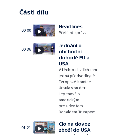
Části dílu
Headlines
00:00
Přehled zpráv.
Jednání o
00:36
obchodní
dohodě EU a
USA
V těchto chvílích tam
jedná předsedkyně
Evropské komise
Ursula von der
Leyenová s
americkým
prezidentem
Donaldem Trumpem.
Clo na dovoz
01:21
zboží do USA