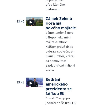
převáženého
materiálu.
Zámek Zelená
33:40
Hora má
nového majitele
Zámek Zelená Hora
u Nepomuku mění
majitele. Obec
Klášter právě dnes
vybrala společnost
Klaus Timber, která
za nemovitost
zaplatí třicet milionů
korun.
Setkání
35:41
amerického
prezidenta se
šéfkou EK
Donald Trump po
jednání se šéfkou EK