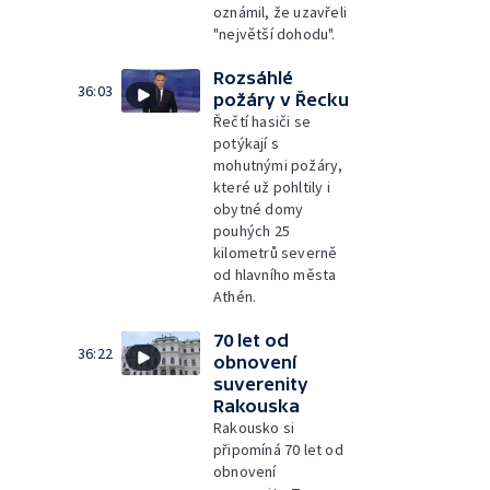
oznámil, že uzavřeli
"největší dohodu".
Rozsáhlé
36:03
požáry v Řecku
Řečtí hasiči se
potýkají s
mohutnými požáry,
které už pohltily i
obytné domy
pouhých 25
kilometrů severně
od hlavního města
Athén.
70 let od
36:22
obnovení
suverenity
Rakouska
Rakousko si
připomíná 70 let od
obnovení