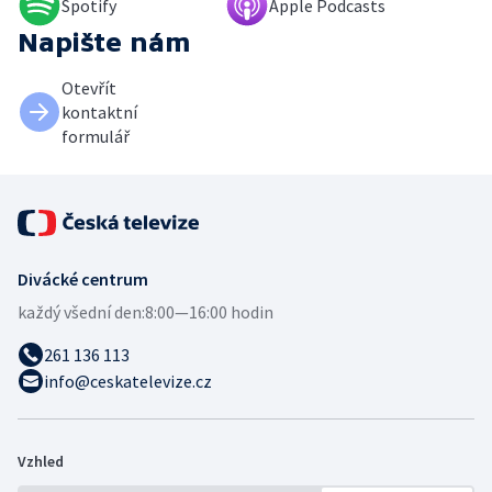
Spotify
Apple Podcasts
Napište nám
Otevřít
kontaktní
formulář
Divácké centrum
každý všední den:
8:00—16:00 hodin
261 136 113
info@ceskatelevize.cz
Vzhled