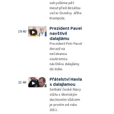
odvysíláme pět
minut před desátou
večer Úsměvy Jiřího
Krampola.
Prezident Pavel
19:40
navštívil
dalajlámu
Prezident Petr Pavel
dorazil na
nečekanou
soukromou
návštěvu dalajlámy
do Indie.
Přátelství Havla
21:46
s dalajlamou
Setkání české hlavy
státu s tibetským
duchovním vůdcem
je prvním od roku
2011.