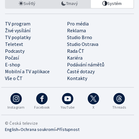
Světlý
Tmavý
Systém
TV program
Pro média
Živé vysílání
Reklama
TV poplatky
Studio Brno
Teletext
Studio Ostrava
Podcasty
Rada ČT
Počasí
Kariéra
E-shop
Podávání námětů
Mobilní a TV aplikace
Časté dotazy
Vše o ČT
Kontakty
Instagram
Facebook
YouTube
X
Threads
© Česká televize
•
•
English
Ochrana soukromí
Přístupnost