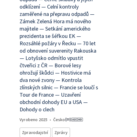
odklízení — Celní kontroly
zaměřené na přepravu odpadů —
Zámek Zelená Hora má nového
majitele — Setkání amerického
prezidenta se šéfkou EK —
Rozsáhlé požáry v Řecku — 70 let
od obnovení suverenity Rakouska
— Lotyšsko odmítlo vpustit
čtveřici z ČR — Borové lesy
ohrožují škůdci — Hostivice má
dva nové zvony — Kontrola
zlínských silnic — Francie se loučí s
Tour de France — Uzavření
obchodní dohody EU a USA —
Dohody o clech
Vyrobeno
2025
•
Česko
Zpravodajství
Zprávy