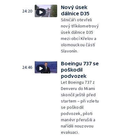
Nový úsek
24:20
dálnice D35
Silničáři otevřeli
nový tříkilometrový
úsek dálnice D35
mezi obcí Křelov a
olomouckou částí
Slavonín.
Boeingu 737 se
24:46
poškodil
podvozek
Let Boeingu 737 z
Denveru do Miami
skončil ještě před
startem – při vzletu
se poškodil
podvozek, piloti
manévr přerušili a
nařídili nouzovou
evakuaci.