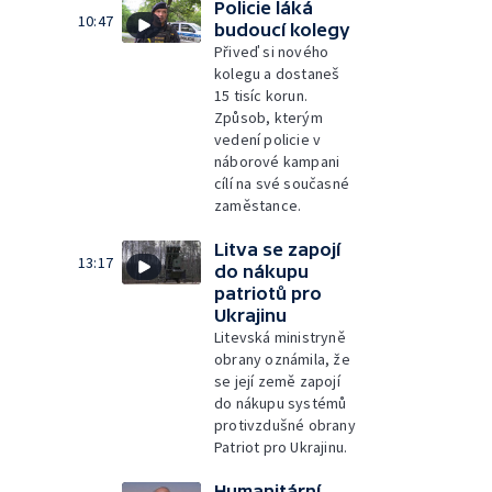
Policie láká
10:47
budoucí kolegy
Přiveď si nového
kolegu a dostaneš
15 tisíc korun.
Způsob, kterým
vedení policie v
náborové kampani
cílí na své současné
zaměstance.
Litva se zapojí
13:17
do nákupu
patriotů pro
Ukrajinu
Litevská ministryně
obrany oznámila, že
se její země zapojí
do nákupu systémů
protivzdušné obrany
Patriot pro Ukrajinu.
Humanitární