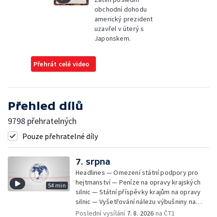
obchodní dohodu
americký prezident
uzavřel v úterý s
Japonskem.
Přehrát celé video
Přehled dílů
9798 přehratelných
Pouze přehratelné díly
7. srpna
Headlines — Omezení státní podpory pro
hejtmanství — Peníze na opravy krajských
54 min
silnic — Státní příspěvky krajům na opravy
silnic — Vyšetřování nálezu výbušniny na
letišti v Lipsku — Pasové kontroly spojů mezi
Poslední vysílání
7. 8. 2026
na ČT1