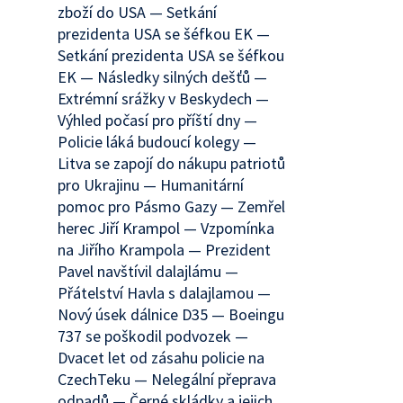
zboží do USA — Setkání
prezidenta USA se šéfkou EK —
Setkání prezidenta USA se šéfkou
EK — Následky silných dešťů —
Extrémní srážky v Beskydech —
Výhled počasí pro příští dny —
Policie láká budoucí kolegy —
Litva se zapojí do nákupu patriotů
pro Ukrajinu — Humanitární
pomoc pro Pásmo Gazy — Zemřel
herec Jiří Krampol — Vzpomínka
na Jiřího Krampola — Prezident
Pavel navštívil dalajlámu —
Přátelství Havla s dalajlamou —
Nový úsek dálnice D35 — Boeingu
737 se poškodil podvozek —
Dvacet let od zásahu policie na
CzechTeku — Nelegální přeprava
odpadů — Černé skládky a jejich