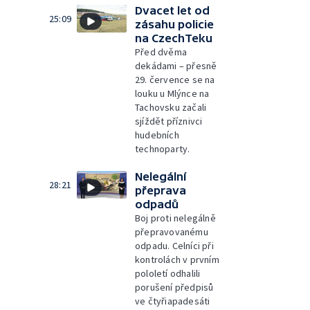
Dvacet let od
25:09
zásahu policie
na CzechTeku
Před dvěma
dekádami – přesně
29. července se na
louku u Mlýnce na
Tachovsku začali
sjíždět příznivci
hudebních
technoparty.
Nelegální
28:21
přeprava
odpadů
Boj proti nelegálně
přepravovanému
odpadu. Celníci při
kontrolách v prvním
pololetí odhalili
porušení předpisů
ve čtyřiapadesáti