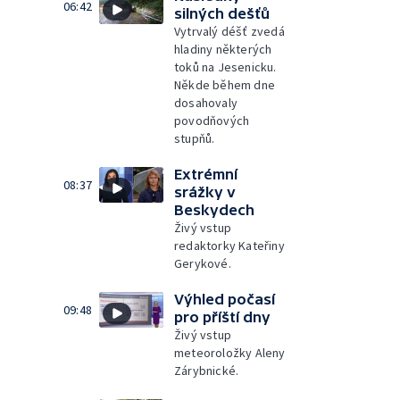
06:42
silných dešťů
Vytrvalý déšť zvedá
hladiny některých
toků na Jesenicku.
Někde během dne
dosahovaly
povodňových
stupňů.
Extrémní
08:37
srážky v
Beskydech
Živý vstup
redaktorky Kateřiny
Gerykové.
Výhled počasí
09:48
pro příští dny
Živý vstup
meteoroložky Aleny
Zárybnické.