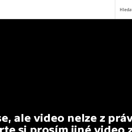
, ale video nelze z prá
te si prosím jiné video 