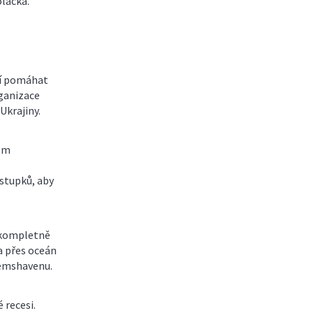
oláčka.
eří pomáhat
ganizace
Ukrajiny.
kém
stupků, aby
 kompletně
a přes oceán
Eemshavenu.
 recesi.