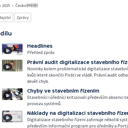
o
2025
•
Česko
ajství
Zprávy
 dílu
Headlines
Přehled zpráv.
Právní audit digitalizace stavebního říz
Novinky kolem problematické digitalizace stavebníh
kvůli které skončili Piráti ve vládě. Právní audit odha
devět chyb.
Chyby ve stavebním řízením
Stavebníci i úředníci kritizovali především absenci 
provozu systémů.
Náklady na digitalizaci stavebního říze
Digitalizace stavebního řízení zahrnuje několik sys
především informační program pro úředníky a Port