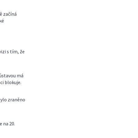
ě začíná
ké
zi s tím, že
 ústavou má
ci blokuje.
bylo zraněno
 na 20.