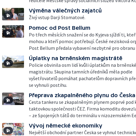
ředitele Městské správy sociálních služeb Viktora K
Výměna válečných zajatců
Živý vstup Darji Stomatové.
Pomoc od Post Bellum
Po třech měsících snažení se do Kyjeva sjíždí ti, kt
mohou a kteří pomoc potřebují. České nezisková or
Post Bellum předala vybavení nezbytné pro obranu 
Úplatky na brněnském magistrátě
Policie obvinila osm lidí kvůli úplatkům na brněns
magistrátu. Skupina tamních úředníků měla podle
vyšetřovatelů pomáhat pachatelům dopravních pře
se vyhnuli postihu.
Přeprava zkapalněného plynu do Česka
Cesta tankeru se zkapalněným plynem poprvé pod
taktovkou společnosti ČEZ. Firma komoditu dovezl
– ze Spojených tátů do terminálu v nizozemském 
Vývoj německé ekonomiky
Největší obchodní partner Česka se vyhnul technické