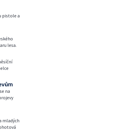
 pistole a
Českého
aru lesa.
měsíční
elce
jevům
se na
projevy
 a mladých
 pohotová