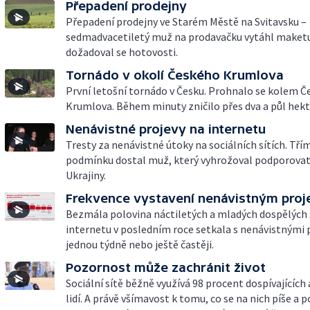
Přepadení prodejny
Přepadení prodejny ve Starém Městě na Svitavsku –
sedmadvacetiletý muž na prodavačku vytáhl maketu
dožadoval se hotovosti.
Tornádo v okolí Českého Krumlova
První letošní tornádo v Česku. Prohnalo se kolem 
Krumlova. Během minuty zničilo přes dva a půl hekt
Nenávistné projevy na internetu
Tresty za nenávistné útoky na sociálních sítích. Tří
podmínku dostal muž, který vyhrožoval podporovat
Ukrajiny.
Frekvence vystavení nenávistným pro
Bezmála polovina náctiletých a mladých dospělých 
internetu v posledním roce setkala s nenávistnými 
jednou týdně nebo ještě častěji.
Pozornost může zachránit život
Sociální sítě běžně využívá 98 procent dospívajících
lidí. A právě všímavost k tomu, co se na nich píše a