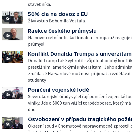
stavebníka.
50% cla na dovoz z EU
Živý vstup Bohumila Vostala.
Raekce českého průmyslu
Na novou celní politiku Donalda Trumpa už reaguje i
průmysl.
Konflikt Donalda Trumpa s univerzitam
Donald Trump také vyhrotil svůj dlouhodobý konflik
prestižními americkými univerzitami. Jeho adminis
zrušila té Harvardově možnost přijímat a vzdělávat
studenty.
Poničení vojenské lodě
Severokorejské úřady vyšetřují poničení vojenské lod
viníky. Jde o 5000 tun vážící torpédoborec, který m
dno.
Osvobození v případu tragického požá
Okresní soud v Chomutově nepravomocně zprostil 