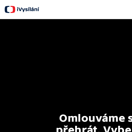
Omlouváme se
přehrát. Vyber