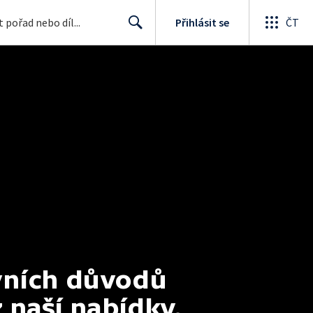
Přihlásit se
ČT
Search
vních důvodů 
z naší nabídky.