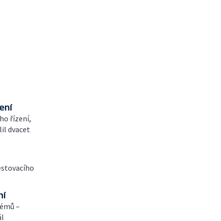
ení
o řízení,
lil dvacet
testovacího
ní
témů –
ál