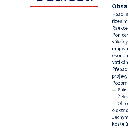
Obsa
Headlin
řízením
Raekce
Poničen
válečn
magist
ekonom
Vatiká
Přepad
projevy
Pozorno
— Paliv
— Želez
— Obrov
elektri
Jáchymo
kostelů