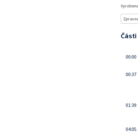
Vyroben
Zpravod
Části
00:00
00:37
01:39
04:05