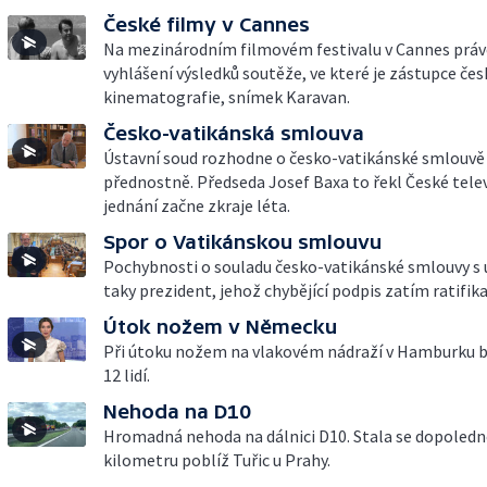
České filmy v Cannes
Na mezinárodním filmovém festivalu v Cannes práv
vyhlášení výsledků soutěže, ve které je zástupce čes
kinematografie, snímek Karavan.
Česko-vatikánská smlouva
Ústavní soud rozhodne o česko-vatikánské smlouvě
přednostně. Předseda Josef Baxa to řekl České televi
jednání začne zkraje léta.
Spor o Vatikánskou smlouvu
Pochybnosti o souladu česko-vatikánské smlouvy s
taky prezident, jehož chybějící podpis zatím ratifika
Útok nožem v Německu
Při útoku nožem na vlakovém nádraží v Hamburku 
12 lidí.
Nehoda na D10
Hromadná nehoda na dálnici D10. Stala se dopoledne
kilometru poblíž Tuřic u Prahy.