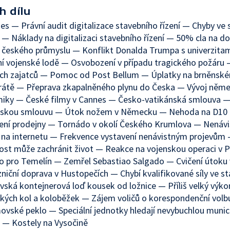
h dílu
es — Právní audit digitalizace stavebního řízení — Chyby ve
 — Náklady na digitalizaci stavebního řízení — 50% cla na d
 českého průmyslu — Konflikt Donalda Trumpa s univerzita
í vojenské lodě — Osvobození v případu tragického požáru
ých zajatců — Pomoc od Post Bellum — Úplatky na brněnsk
rátě — Přeprava zkapalněného plynu do Česka — Vývoj něm
iky — České filmy v Cannes — Česko-vatikánská smlouva —
nskou smlouvu — Útok nožem v Německu — Nehoda na D10
ení prodejny — Tornádo v okolí Českého Krumlova — Nenávi
 na internetu — Frekvence vystavení nenávistným projevům
st může zachránit život — Reakce na vojenskou operaci v 
o pro Temelín — Zemřel Sebastiao Salgado — Cvičení útoku
niční doprava v Hustopečích — Chybí kvalifikované síly ve st
ská kontejnerová loď kousek od ložnice — Příliš velký výko
ckých kol a koloběžek — Zájem voličů o korespondenční vol
vské peklo — Speciální jednotky hledají nevybuchlou muni
 — Kostely na Vysočině