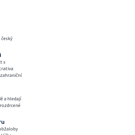
 český
i
t s
trativa
 zahraniční
ě a hledají
á rozdrcené
ru
obžaloby