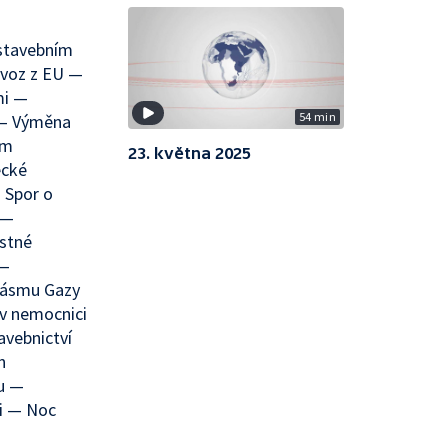
 stavebním
ovoz z EU —
mi —
54 min
 — Výměna
ém
23. května 2025
ecké
 Spor o
 —
stné
 —
Pásmu Gazy
 v nemocnici
avebnictví
n
bu —
ci — Noc