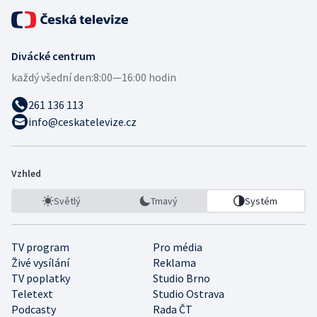
Divácké centrum
každý všední den:
8:00—16:00 hodin
261 136 113
info@ceskatelevize.cz
Vzhled
Světlý
Tmavý
Systém
TV program
Pro média
Živé vysílání
Reklama
TV poplatky
Studio Brno
Teletext
Studio Ostrava
Podcasty
Rada ČT