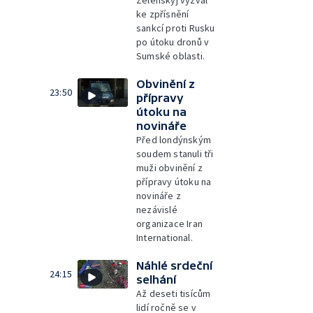
Zelenskyj vyzval
ke zpřísnění
sankcí proti Rusku
po útoku dronů v
Sumské oblasti.
Obvinění z
23:50
přípravy
útoku na
novináře
Před londýnským
soudem stanuli tři
muži obvinění z
přípravy útoku na
novináře z
nezávislé
organizace Iran
International.
Náhlé srdeční
24:15
selhání
Až deseti tisícům
lidí ročně se v