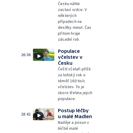
Česku náhle
zastaví srdce. V
některých
případech na
desítky minut. Čas
přitom hraje
zásadní roli.
Populace
26:36
včelstev v
Česku
Čeští včelaři přišli
za loňský rok o
téměř 160 tisíc
včelstev. To je
skoro třetina jejich
populace.
Postup léčby
28:42
u malé Madlen
Naděje a posun v
léčbě malé