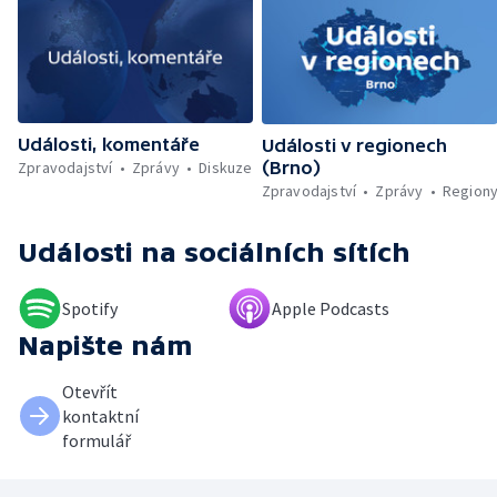
Práce v zemědělství během vysokých
teplot — Tvůrčí přestávka Ariany Grande —
Přemnožení krokodýlů na Borneu — Český
hlas ve vesmíru
Události, komentáře
Události v regionech
Zpravodajství
Zprávy
Diskuze
(Brno)
Zpravodajství
Zprávy
Region
Události
na sociálních sítích
Spotify
Apple Podcasts
Napište nám
Otevřít
kontaktní
formulář