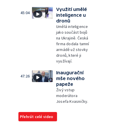
Využití umělé
45:04
inteligence u
dronů
Umělá inteligence
jako součást bojů
na Ukrajině. Česká
firma dodala tamní
armádě už stovky
dronů, které ji
využívají.
Inaugurační
47:26
mše nového
papeže
Živý vstup
moderátora
Josefa Kvasničky.
Přehrát celé video