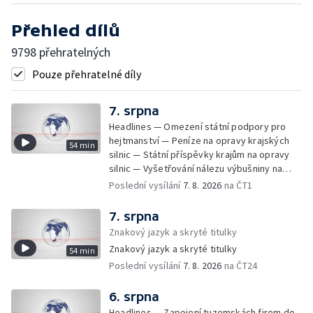
Přehled dílů
9798 přehratelných
Pouze přehratelné díly
7. srpna
Headlines — Omezení státní podpory pro
hejtmanství — Peníze na opravy krajských
54 min
silnic — Státní příspěvky krajům na opravy
silnic — Vyšetřování nálezu výbušniny na
letišti v Lipsku — Pasové kontroly spojů mezi
Poslední vysílání
7. 8. 2026
na ČT1
Španělskem a Itálii — Demolice vyhořelé
budovy ve Zlíně — Pohřeb Milana Knížáka —
7. srpna
Obvinění v kauze Správy železnic — Tržby
Znakový jazyk a skryté titulky
ve službách vzrostly — Další útoku
Znakový jazyk a skryté titulky
54 min
ukrajinských dronů na sklady v Rusku —
Poslední vysílání
7. 8. 2026
na ČT24
Exhumace těl obětí volyňských masakrů —
Financování zařízení pro pomoc dětem —
Vodní elektrárny kvůli suchu omezují provoz
6. srpna
— 25 let od zápisu vily Tugendhat na seznam
Headlines — Zapojení tuzemskách firem do