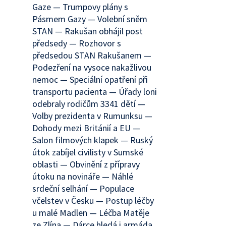
Gaze — Trumpovy plány s
Pásmem Gazy — Volební sněm
STAN — Rakušan obhájil post
předsedy — Rozhovor s
předsedou STAN Rakušanem —
Podezření na vysoce nakažlivou
nemoc — Speciální opatření při
transportu pacienta — Úřady loni
odebraly rodičům 3341 dětí —
Volby prezidenta v Rumunksu —
Dohody mezi Británií a EU —
Salon filmových klapek — Ruský
útok zabíjel civilisty v Sumské
oblasti — Obvinění z přípravy
útoku na novináře — Náhlé
srdeční selhání — Populace
včelstev v Česku — Postup léčby
u malé Madlen — Léčba Matěje
ze Zlína — Dárce hledá i armáda