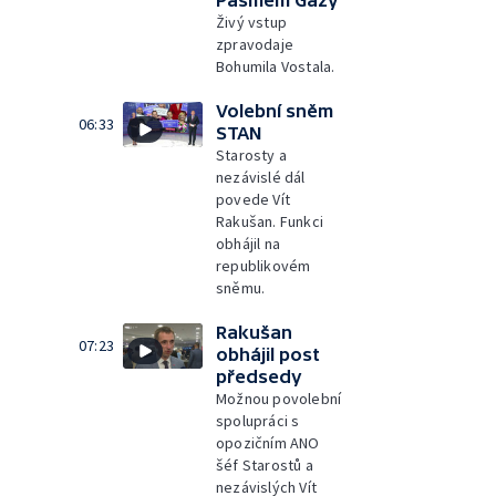
Pásmem Gazy
Živý vstup
zpravodaje
Bohumila Vostala.
Volební sněm
06:33
STAN
Starosty a
nezávislé dál
povede Vít
Rakušan. Funkci
obhájil na
republikovém
sněmu.
Rakušan
07:23
obhájil post
předsedy
Možnou povolební
spolupráci s
opozičním ANO
šéf Starostů a
nezávislých Vít