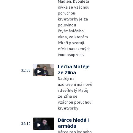
Madlen. Dvouletá
dívka se vzácnou
poruchou
krvetvorby je za
polovinou
čtyřměsíčního
okna, ve kterém
lékaři pozorují
efekt nasazených
imunosupresiv
Léčba Matěje
31:58
ze Zlína
Naději na
uzdravení má nově
i devítiletý Matěj
ze Zlína se
vzácnou poruchou
krvetvorby.
Dárce hledá i
34:12
armáda
Dárce pro jednoho