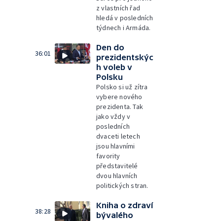
z vlastních řad
hledá v posledních
týdnech i Armáda.
Den do
36:01
prezidentskýc
h voleb v
Polsku
Polsko si už zítra
vybere nového
prezidenta. Tak
jako vždy v
posledních
dvaceti letech
jsou hlavními
favority
představitelé
dvou hlavních
politických stran.
Kniha o zdraví
38:28
bývalého