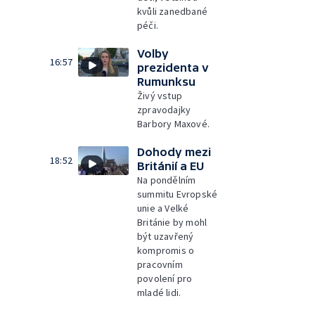
kvůli zanedbané
péči.
Volby
16:57
prezidenta v
Rumunksu
Živý vstup
zpravodajky
Barbory Maxové.
Dohody mezi
18:52
Británií a EU
Na pondělním
summitu Evropské
unie a Velké
Británie by mohl
být uzavřený
kompromis o
pracovním
povolení pro
mladé lidi.