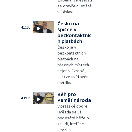
gripeny: veřejnosti
se otevřelo letiště
v Čáslavi.
Česko na
41:16
špičce v
bezkontaktníc
h platbách
Česko je v
bezkontaktních
platbách na
předních místech
nejen v Evropě,
ale i ve světovém
měřítku.
Běh pro
43:06
Paměť národa
V pražské oboře
Hvězda se už
podesáté běželo
za lidi, kteří se
nevzdali.