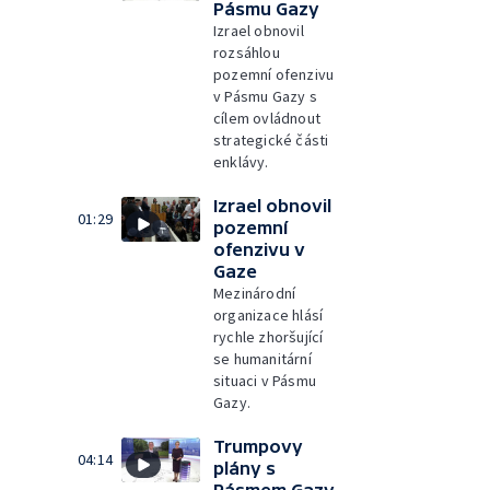
Pásmu Gazy
Izrael obnovil
rozsáhlou
pozemní ofenzivu
v Pásmu Gazy s
cílem ovládnout
strategické části
enklávy.
Izrael obnovil
01:29
pozemní
ofenzivu v
Gaze
Mezinárodní
organizace hlásí
rychle zhoršující
se humanitární
situaci v Pásmu
Gazy.
Trumpovy
04:14
plány s