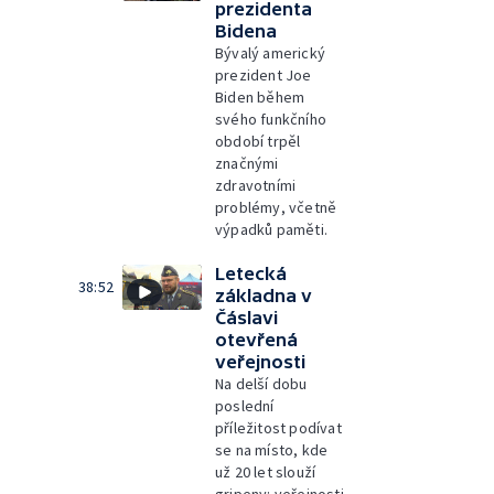
prezidenta
Bidena
Bývalý americký
prezident Joe
Biden během
svého funkčního
období trpěl
značnými
zdravotními
problémy, včetně
výpadků paměti.
Letecká
38:52
základna v
Čáslavi
otevřená
veřejnosti
Na delší dobu
poslední
příležitost podívat
se na místo, kde
už 20 let slouží