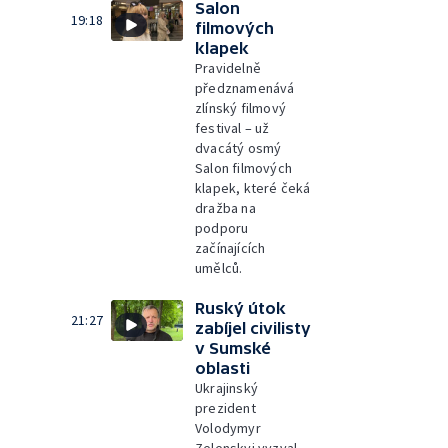
Salon
19:18
filmových
klapek
Pravidelně
předznamenává
zlínský filmový
festival – už
dvacátý osmý
Salon filmových
klapek, které čeká
dražba na
podporu
začínajících
umělců.
Ruský útok
21:27
zabíjel civilisty
v Sumské
oblasti
Ukrajinský
prezident
Volodymyr