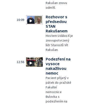
Rakušan znovu
odmítl.
Rozhovor s
10:09
předsedou
STAN
Rakušanem
Hostem Událostí je
znovupotvrzený
lídr Starostů Vít
Rakušan.
Podezření na
12:56
vysoce
nakažlivou
nemoc
Pacient přijatý v
pátek do pražské
Fakultní
nemocnice
Bulovka s
podezřením na