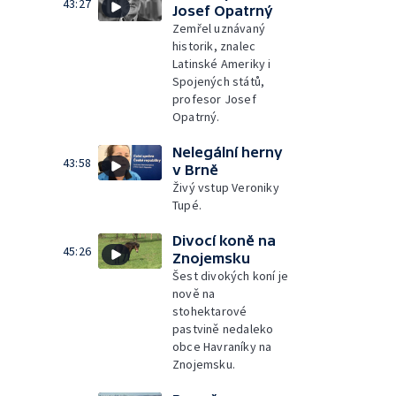
43:27
Josef Opatrný
Zemřel uznávaný
historik, znalec
Latinské Ameriky i
Spojených států,
profesor Josef
Opatrný.
Nelegální herny
43:58
v Brně
Živý vstup Veroniky
Tupé.
Divocí koně na
45:26
Znojemsku
Šest divokých koní je
nově na
stohektarové
pastvině nedaleko
obce Havraníky na
Znojemsku.