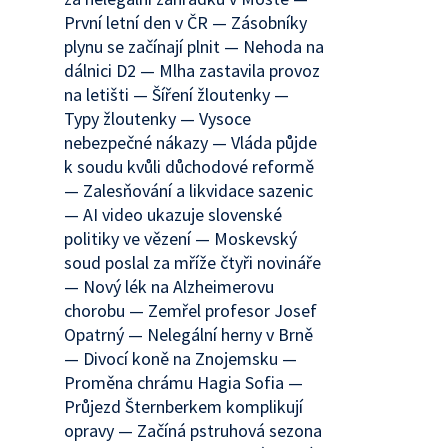
První letní den v ČR — Zásobníky
plynu se začínají plnit — Nehoda na
dálnici D2 — Mlha zastavila provoz
na letišti — Šíření žloutenky —
Typy žloutenky — Vysoce
nebezpečné nákazy — Vláda půjde
k soudu kvůli důchodové reformě
— Zalesňování a likvidace sazenic
— AI video ukazuje slovenské
politiky ve vězení — Moskevský
soud poslal za mříže čtyři novináře
— Nový lék na Alzheimerovu
chorobu — Zemřel profesor Josef
Opatrný — Nelegální herny v Brně
— Divocí koně na Znojemsku —
Proměna chrámu Hagia Sofia —
Průjezd Šternberkem komplikují
opravy — Začíná pstruhová sezona