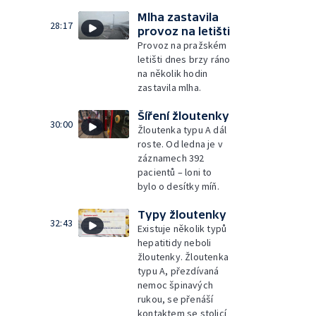
Mlha zastavila
28:17
provoz na letišti
Provoz na pražském
letišti dnes brzy ráno
na několik hodin
zastavila mlha.
Šíření žloutenky
30:00
Žloutenka typu A dál
roste. Od ledna je v
záznamech 392
pacientů – loni to
bylo o desítky míň.
Typy žloutenky
32:43
Existuje několik typů
hepatitidy neboli
žloutenky. Žloutenka
typu A, přezdívaná
nemoc špinavých
rukou, se přenáší
kontaktem se stolicí