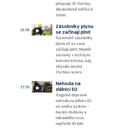
přepsaly tři čtvrtiny
dlouhodobě měřících
stanic.
Zásobníky plynu
25:58
se začínají plnit
Tuzemské zásobníky
plynu už se zase
začínají plnit. Nejmíň
suroviny v nich bylo
koncem března, kdy
zbývala necelá
čtvrtina rezerv.
Nehoda na
27:50
dálnici D2
Tragická dopravní
nehoda na dálnici D2
ve směru na Brno –
havárii dodávky a
nákladního vozu
nepřežili tři lidé.