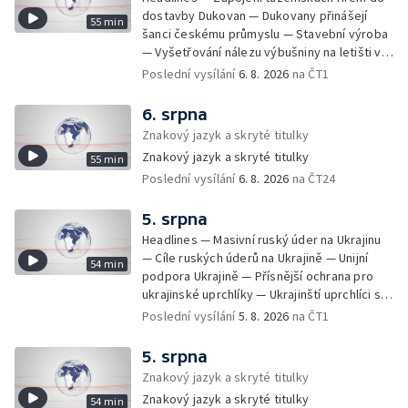
dostavby Dukovan — Dukovany přinášejí
55 min
šanci českému průmyslu — Stavební výroba
— Vyšetřování nálezu výbušniny na letišti v
Lipsku — Bourání torza vyhořelé budovy ve
Poslední vysílání
6. 8. 2026
na ČT1
Zlíně — Kritické sucho v Evropě —
Omezování spotřeby vody v Jihlavě — Čistý
6. srpna
zisk bank — Jednání o ukončení bojů na
Znakový jazyk a skryté titulky
Blízkém východě — Opakované údery na
Znakový jazyk a skryté titulky
55 min
jižní Libanon — Přibylo zásahů horské služby
Poslední vysílání
6. 8. 2026
na ČT24
— Bezpečnostní opatření kvůli Evropské lize
— Český film Volklore získal studentského
Oscara — Doživotní trest pro Afghánce —
5. srpna
Slevy na jízdném — Aktualizace plánu
Headlines — Masivní ruský úder na Ukrajinu
adaptace na klimatické změny — Letošní
— Cíle ruských úderů na Ukrajině — Unijní
54 min
teplotní rekordy — Škody po nočních
podpora Ukrajině — Přísnější ochrana pro
bouřkách na východě Čech — Výhled počasí
ukrajinské uprchlíky — Ukrajinští uprchlíci s
na další dny — Sucho dělá problémy
dočasnou ochranou v Česku — Uprchlíci s
Poslední vysílání
5. 8. 2026
na ČT1
zemědělcům i drobným pěstitelům — Výhled
dočasnou ochranou v ČR — Pátrání na jezeře
počasí na další dny — Automatická hlášení o
Most — Hašení skládky — Srážka nákladního
5. srpna
nehodě z chytrých zařízení — Zbytečné
letadla s dronem v Německu — Vyšetřování
Znakový jazyk a skryté titulky
výjezdy záchranářů — Obtěžující telefonáty
nehody Filipa Turka — Tržby v maloobchodu
na tísňové linky — Protivzdušná obrana
Znakový jazyk a skryté titulky
54 min
— Ústavní soud vyhověl matce ve sporu o