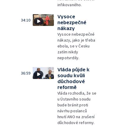
infikovaného.
Vysoce
34:10
nebezpečné
nákazy
Vysoce nebezpečné
nákazy, jako je třeba
ebola, se v Česku
zatím nikdy
nepotvrdily.
Vláda půjde k
36:59
soudu kvůli
důchodové
reformě
Vláda rozhodla, že se
u Ústavního soudu
bude bránit proti
návrhu poslanců
hnutí ANO na zrušení
důchodové reformy.