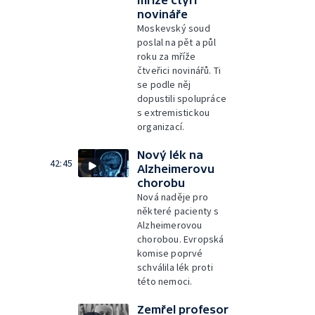
novináře
Moskevský soud
poslal na pět a půl
roku za mříže
čtveřici novinářů. Ti
se podle něj
dopustili spolupráce
s extremistickou
organizací.
Nový lék na
42:45
Alzheimerovu
chorobu
Nová naděje pro
některé pacienty s
Alzheimerovou
chorobou. Evropská
komise poprvé
schválila lék proti
této nemoci.
Zemřel profesor