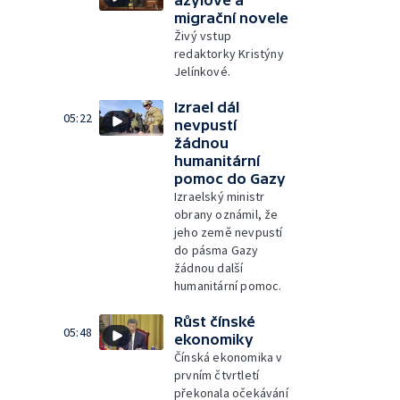
migrační novele
Živý vstup
redaktorky Kristýny
Jelínkové.
Izrael dál
05:22
nevpustí
žádnou
humanitární
pomoc do Gazy
Izraelský ministr
obrany oznámil, že
jeho země nevpustí
do pásma Gazy
žádnou další
humanitární pomoc.
Růst čínské
05:48
ekonomiky
Čínská ekonomika v
prvním čtvrtletí
překonala očekávání