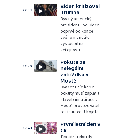
Biden kritizoval
22:59
Trumpa
Bývalý americký
prezident Joe Biden
poprvé od konce
svého mandátu
vystoupil na
veřejnosti.
Pokuta za
23:28
nelegální
zahrádku v
Mostě
Dvacet tisíc korun
pokuty musí zaplatit
stavebnímu úřadu v
Mostě provozovatel
restaurace U Kojota.
První letní den v
25:43
ČR
Teplotní rekordy