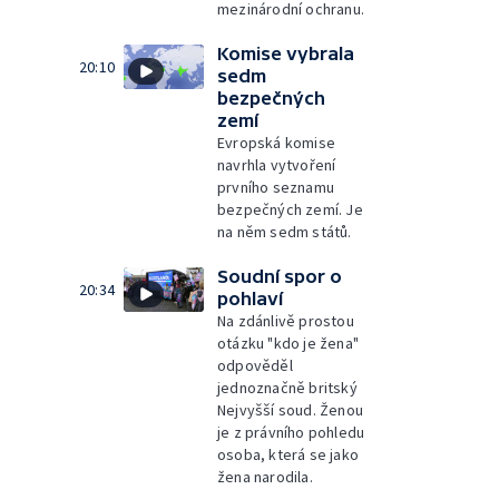
mezinárodní ochranu.
Komise vybrala
20:10
sedm
bezpečných
zemí
Evropská komise
navrhla vytvoření
prvního seznamu
bezpečných zemí. Je
na něm sedm států.
Soudní spor o
20:34
pohlaví
Na zdánlivě prostou
otázku "kdo je žena"
odpověděl
jednoznačně britský
Nejvyšší soud. Ženou
je z právního pohledu
osoba, která se jako
žena narodila.