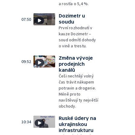
a rostla o 5,4 %.
Dozimetr u
07:50
soudu
První rozhodnutí v
kauze Dozimetr –
soud odmítl dohody
o vině a trestu.
Změna vývoje
09:52
prodejních
kanálů
Češi nechtějí volný
čas trávit nákupem
potravin a drogerie.
Méně proto
navštěvují ty největší
obchody.
Ruské údery na
10:34
ukrajinskou
infrastrukturu