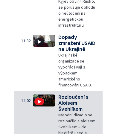
Kyjev obvinil Rusko,
že porušuje dohodu
o neútočení na
energetickou
infrastrukturu.
Dopady
11:32
zmražení USAID
na Ukrajině
Ukrajinské
organizace se
vypořádávají s
výpadkem
amerického
financování USAID.
Rozloučení s
14:02
Aloisem
Švehlíkem
Národní divadlo se
rozloučilo s Aloisem
Švehlíkem – do
hlediště usedla