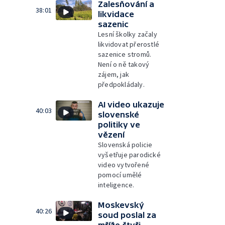
Zalesňování a
38:01
likvidace
sazenic
Lesní školky začaly
likvidovat přerostlé
sazenice stromů.
Není o ně takový
zájem, jak
předpokládaly.
AI video ukazuje
40:03
slovenské
politiky ve
vězení
Slovenská policie
vyšetřuje parodické
video vytvořené
pomocí umělé
inteligence.
Moskevský
40:26
soud poslal za
mříže čtyři