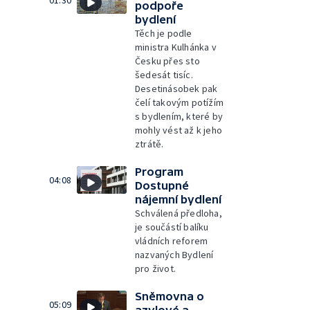
podpoře
bydlení
Těch je podle
ministra Kulhánka v
Česku přes sto
šedesát tisíc.
Desetinásobek pak
čelí takovým potížím
s bydlením, které by
mohly vést až k jeho
ztrátě.
Program
04:08
Dostupné
nájemní bydlení
Schválená předloha,
je součástí balíku
vládních reforem
nazvaných Bydlení
pro život.
Sněmovna o
05:09
azylové a