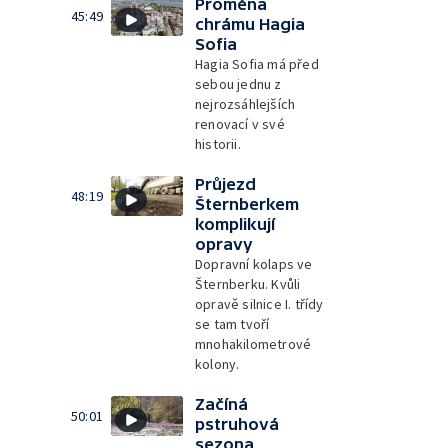
Proměna
45:49
chrámu Hagia
Sofia
Hagia Sofia má před
sebou jednu z
nejrozsáhlejších
renovací v své
historii.
Průjezd
48:19
Šternberkem
komplikují
opravy
Dopravní kolaps ve
Šternberku. Kvůli
opravě silnice I. třídy
se tam tvoří
mnohakilometrové
kolony.
Začíná
50:01
pstruhová
sezona