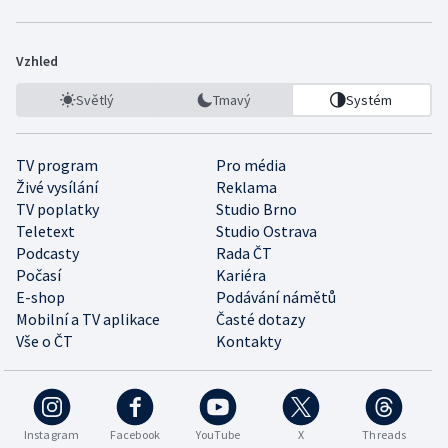
Vzhled
Světlý
Tmavý
Systém
TV program
Pro média
Živé vysílání
Reklama
TV poplatky
Studio Brno
Teletext
Studio Ostrava
Podcasty
Rada ČT
Počasí
Kariéra
E-shop
Podávání námětů
Mobilní a TV aplikace
Časté dotazy
Vše o ČT
Kontakty
Instagram
Facebook
YouTube
X
Threads