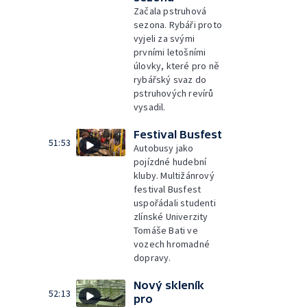
Začala pstruhová
sezona. Rybáři proto
vyjeli za svými
prvními letošními
úlovky, které pro ně
rybářský svaz do
pstruhových revírů
vysadil.
Festival Busfest
51:53
Autobusy jako
pojízdné hudební
kluby. Multižánrový
festival Busfest
uspořádali studenti
zlínské Univerzity
Tomáše Bati ve
vozech hromadné
dopravy.
Nový skleník
52:13
pro