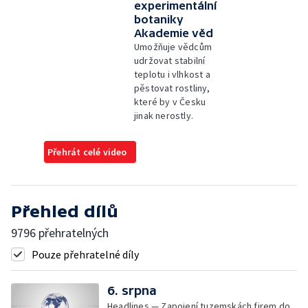
experimentální
botaniky
Akademie věd
Umožňuje vědcům
udržovat stabilní
teplotu i vlhkost a
pěstovat rostliny,
které by v Česku
jinak nerostly.
Přehrát celé video
Přehled dílů
9796 přehratelných
Pouze přehratelné díly
6. srpna
Headlines — Zapojení tuzemskách firem do