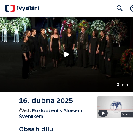
Search
3 min
16. dubna 2025
Část:
Rozloučení s Aloisem
55 min
Švehlíkem
Obsah dílu