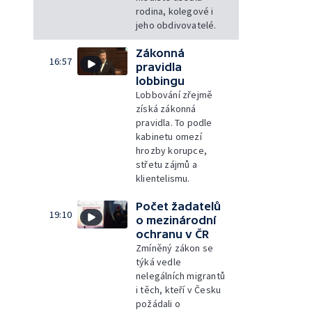
rodina, kolegové i
jeho obdivovatelé.
Zákonná
16:57
pravidla
lobbingu
Lobbování zřejmě
získá zákonná
pravidla. To podle
kabinetu omezí
hrozby korupce,
střetu zájmů a
klientelismu.
Počet žadatelů
19:10
o mezinárodní
ochranu v ČR
Zmíněný zákon se
týká vedle
nelegálních migrantů
i těch, kteří v Česku
požádali o