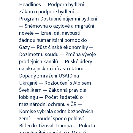
Headlines — Podpora bydlení —
Zákon o podpoře bydlení —
Program Dostupné nájemní bydlení
— Sněmovna o azylové a migrační
novele — Izrael dál nevpustí
žádnou humanitární pomoc do
Gazy — Růst čínské ekonomiky —
Dozimetr u soudu — Změna vývoje
prodejních kanálů — Ruské údery
na ukrajinskou infrastrukturu —
Dopady zmražení USAID na
Ukrajině — Rozloučení s Aloisem
Švehlíkem — Zákonná pravidla
lobbingu — Počet žadatelů o
mezinárodní ochranu v ČR —
Komise vybrala sedm bezpečných
zemí — Soudní spor o pohlaví —
Biden kritizoval Trumpa — Pokuta
za nelegální zahrádku v Mostě —