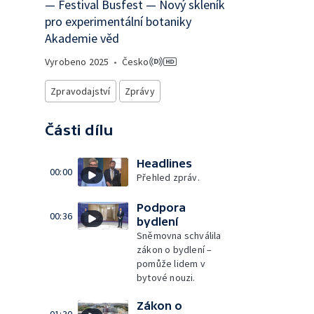
— Festival Busfest — Nový skleník
pro experimentální botaniky
Akademie věd
Vyrobeno
2025
•
Česko
Zpravodajství
Zprávy
Části dílu
Headlines
00:00
Přehled zpráv.
Podpora
00:36
bydlení
Sněmovna schválila
zákon o bydlení –
pomůže lidem v
bytové nouzi.
Zákon o
01:30