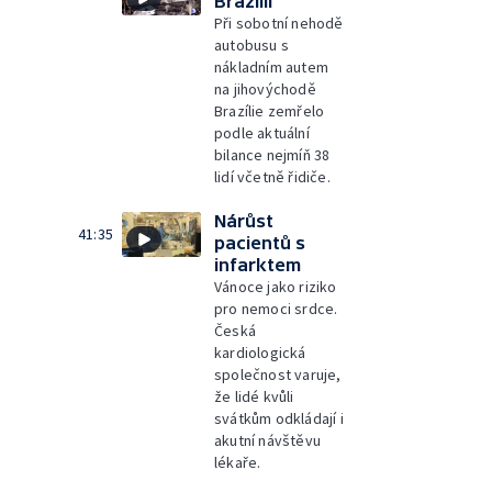
Brazílii
Při sobotní nehodě
autobusu s
nákladním autem
na jihovýchodě
Brazílie zemřelo
podle aktuální
bilance nejmíň 38
lidí včetně řidiče.
Nárůst
41:35
pacientů s
infarktem
Vánoce jako riziko
pro nemoci srdce.
Česká
kardiologická
společnost varuje,
že lidé kvůli
svátkům odkládají i
akutní návštěvu
lékaře.