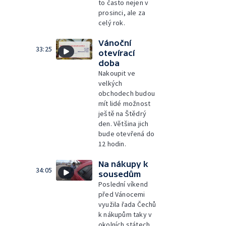
to často nejen v
prosinci, ale za
celý rok.
Vánoční
33:25
otevírací
doba
Nakoupit ve
velkých
obchodech budou
mít lidé možnost
ještě na Štědrý
den. Většina jich
bude otevřená do
12 hodin.
Na nákupy k
34:05
sousedům
Poslední víkend
před Vánocemi
využila řada Čechů
k nákupům taky v
okolních státech.