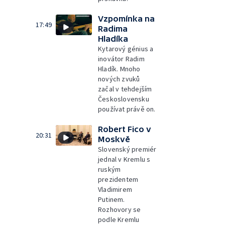
Vzpomínka na
17:49
Radima
Hladíka
Kytarový génius a
inovátor Radim
Hladík. Mnoho
nových zvuků
začal v tehdejším
Československu
používat právě on.
Robert Fico v
20:31
Moskvě
Slovenský premiér
jednal v Kremlu s
ruským
prezidentem
Vladimirem
Putinem.
Rozhovory se
podle Kremlu