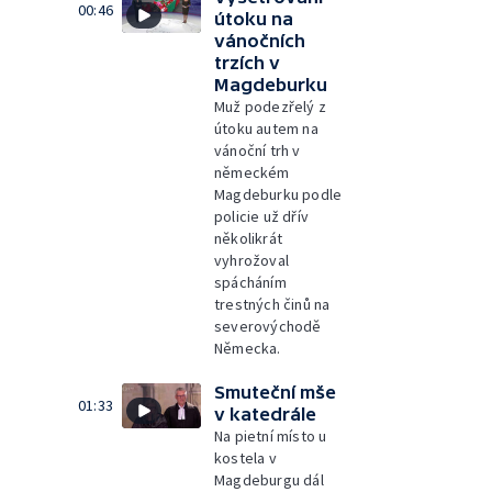
00:46
útoku na
vánočních
trzích v
Magdeburku
Muž podezřelý z
útoku autem na
vánoční trh v
německém
Magdeburku podle
policie už dřív
několikrát
vyhrožoval
spácháním
trestných činů na
severovýchodě
Německa.
Smuteční mše
01:33
v katedrále
Na pietní místo u
kostela v
Magdeburgu dál