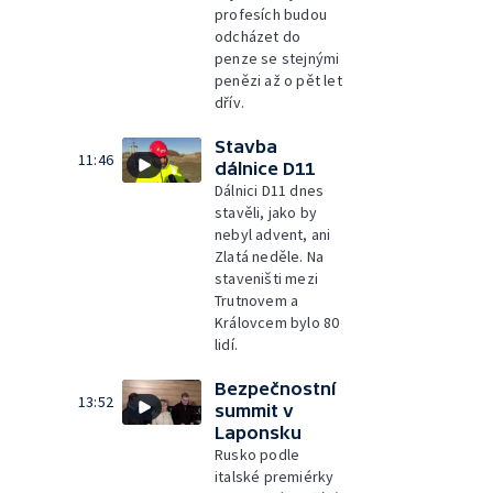
profesích budou
odcházet do
penze se stejnými
penězi až o pět let
dřív.
Stavba
11:46
dálnice D11
Dálnici D11 dnes
stavěli, jako by
nebyl advent, ani
Zlatá neděle. Na
staveništi mezi
Trutnovem a
Královcem bylo 80
lidí.
Bezpečnostní
13:52
summit v
Laponsku
Rusko podle
italské premiérky