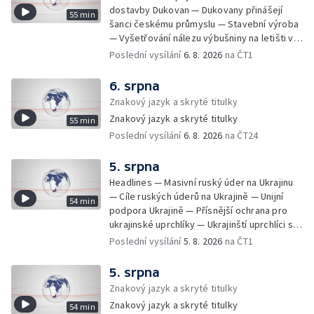
dostavby Dukovan — Dukovany přinášejí
55 min
šanci českému průmyslu — Stavební výroba
— Vyšetřování nálezu výbušniny na letišti v
Lipsku — Bourání torza vyhořelé budovy ve
Poslední vysílání
6. 8. 2026
na ČT1
Zlíně — Kritické sucho v Evropě —
Omezování spotřeby vody v Jihlavě — Čistý
6. srpna
zisk bank — Jednání o ukončení bojů na
Znakový jazyk a skryté titulky
Blízkém východě — Opakované údery na
Znakový jazyk a skryté titulky
55 min
jižní Libanon — Přibylo zásahů horské služby
Poslední vysílání
6. 8. 2026
na ČT24
— Bezpečnostní opatření kvůli Evropské lize
— Český film Volklore získal studentského
Oscara — Doživotní trest pro Afghánce —
5. srpna
Slevy na jízdném — Aktualizace plánu
Headlines — Masivní ruský úder na Ukrajinu
adaptace na klimatické změny — Letošní
— Cíle ruských úderů na Ukrajině — Unijní
54 min
teplotní rekordy — Škody po nočních
podpora Ukrajině — Přísnější ochrana pro
bouřkách na východě Čech — Výhled počasí
ukrajinské uprchlíky — Ukrajinští uprchlíci s
na další dny — Sucho dělá problémy
dočasnou ochranou v Česku — Uprchlíci s
Poslední vysílání
5. 8. 2026
na ČT1
zemědělcům i drobným pěstitelům — Výhled
dočasnou ochranou v ČR — Pátrání na jezeře
počasí na další dny — Automatická hlášení o
Most — Hašení skládky — Srážka nákladního
5. srpna
nehodě z chytrých zařízení — Zbytečné
letadla s dronem v Německu — Vyšetřování
Znakový jazyk a skryté titulky
výjezdy záchranářů — Obtěžující telefonáty
nehody Filipa Turka — Tržby v maloobchodu
na tísňové linky — Protivzdušná obrana
Znakový jazyk a skryté titulky
54 min
— Ústavní soud vyhověl matce ve sporu o