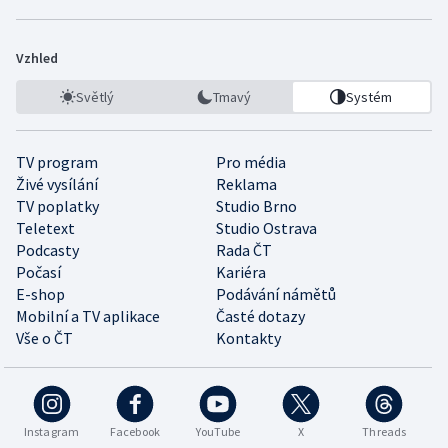
Vzhled
Světlý
Tmavý
Systém
TV program
Pro média
Živé vysílání
Reklama
TV poplatky
Studio Brno
Teletext
Studio Ostrava
Podcasty
Rada ČT
Počasí
Kariéra
E-shop
Podávání námětů
Mobilní a TV aplikace
Časté dotazy
Vše o ČT
Kontakty
Instagram
Facebook
YouTube
X
Threads