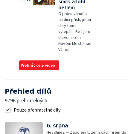
smrk zdobí
betlém
O jednu vánoční
tradici přišli, jinou
díky tomu
vylepšili. Řeč je o
slovenském
Novém Mestě nad
Váhom.
Přehrát celé video
Přehled dílů
9796 přehratelných
Pouze přehratelné díly
6. srpna
Headlines — Zapojení tuzemskách firem do