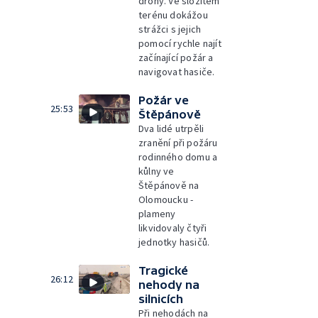
drony. Ve složitém
terénu dokážou
strážci s jejich
pomocí rychle najít
začínající požár a
navigovat hasiče.
Požár ve
25:53
Štěpánově
Dva lidé utrpěli
zranění při požáru
rodinného domu a
kůlny ve
Štěpánově na
Olomoucku -
plameny
likvidovaly čtyři
jednotky hasičů.
Tragické
26:12
nehody na
silnicích
Při nehodách na