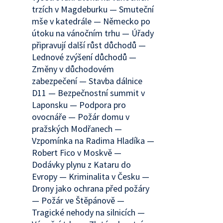
trzích v Magdeburku — Smuteční
mše v katedrále — Německo po
útoku na vánočním trhu — Úřady
připravují další růst důchodů —
Lednové zvýšení důchodů —
Změny v důchodovém
zabezpečení — Stavba dálnice
D11 — Bezpečnostní summit v
Laponsku — Podpora pro
ovocnáře — Požár domu v
pražských Modřanech —
Vzpomínka na Radima Hladíka —
Robert Fico v Moskvě —
Dodávky plynu z Kataru do
Evropy — Kriminalita v Česku —
Drony jako ochrana před požáry
— Požár ve Štěpánově —
Tragické nehody na silnicích —