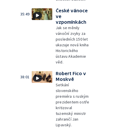
České vánoce
35:49
ve
vzpomínkách
Jak se měnily
vánoční zvyky za
posledních 150 let
ukazuje nová kniha
Historického
ústavu Akademie
věd.
Robert Fico v
38:01
Moskvě
Setkání
slovenského
premiéra s ruským
prezidentem ostře
kritizoval
tuzemský ministr
zahraničí Jan
Lipavský.