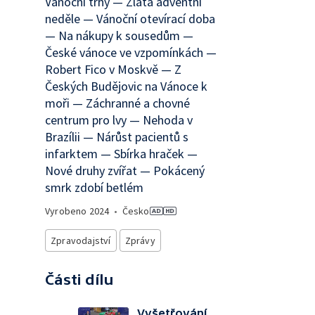
Vánoční trhy — Zlatá adventní
neděle — Vánoční otevírací doba
— Na nákupy k sousedům —
České vánoce ve vzpomínkách —
Robert Fico v Moskvě — Z
Českých Budějovic na Vánoce k
moři — Záchranné a chovné
centrum pro lvy — Nehoda v
Brazílii — Nárůst pacientů s
infarktem — Sbírka hraček —
Nové druhy zvířat — Pokácený
smrk zdobí betlém
Vyrobeno
2024
•
Česko
Zpravodajství
Zprávy
Části dílu
Vyšetřování