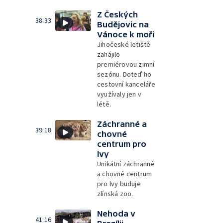
Z Českých
38:33
Budějovic na
Vánoce k moři
Jihočeské letiště
zahájilo
premiérovou zimní
sezónu. Doteď ho
cestovní kanceláře
využívaly jen v
létě.
Záchranné a
39:18
chovné
centrum pro
lvy
Unikátní záchranné
a chovné centrum
pro lvy buduje
zlínská zoo.
Nehoda v
41:16