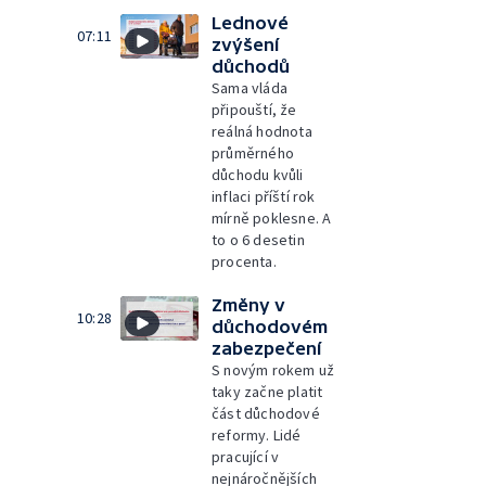
Lednové
07:11
zvýšení
důchodů
Sama vláda
připouští, že
reálná hodnota
průměrného
důchodu kvůli
inflaci příští rok
mírně poklesne. A
to o 6 desetin
procenta.
Změny v
10:28
důchodovém
zabezpečení
S novým rokem už
taky začne platit
část důchodové
reformy. Lidé
pracující v
nejnáročnějších