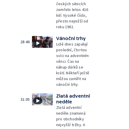
českých silnicích
zemřelo letos 416
lidí. Vysoké číslo,
přesto nejnižší od
roku 1961.
Vánoční trhy
28:46
Lidé dnes zapalují
poslední, čtvrtou
svíci na adventním
věnci. Čas na
nákup dárků se
krátí. Někteří ještě
můžou zamířit na
vánoční trhy.
Zlatá adventní
31:05
neděle
Zlatá adventní
neděle znamená
pro obchodníky
nejvyšší tržby. A