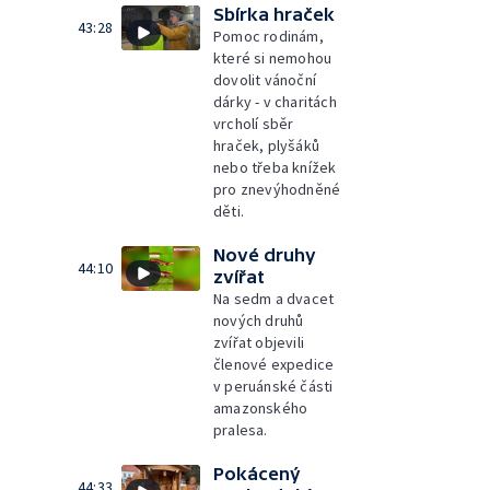
Sbírka hraček
43:28
Pomoc rodinám,
které si nemohou
dovolit vánoční
dárky - v charitách
vrcholí sběr
hraček, plyšáků
nebo třeba knížek
pro znevýhodněné
děti.
Nové druhy
44:10
zvířat
Na sedm a dvacet
nových druhů
zvířat objevili
členové expedice
v peruánské části
amazonského
pralesa.
Pokácený
44:33