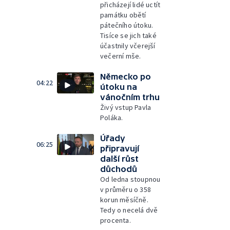
přicházejí lidé uctít
památku obětí
pátečního útoku.
Tisíce se jich také
účastnily včerejší
večerní mše.
Německo po
04:22
útoku na
vánočním trhu
Živý vstup Pavla
Poláka.
Úřady
06:25
připravují
další růst
důchodů
Od ledna stoupnou
v průměru o 358
korun měsíčně.
Tedy o necelá dvě
procenta.