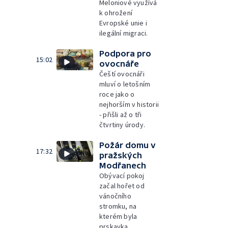
Meloniové využívá
k ohrožení
Evropské unie i
ilegální migraci.
Podpora pro
15:02
ovocnáře
Čeští ovocnáři
mluví o letošním
roce jako o
nejhorším v historii
- přišli až o tři
čtvrtiny úrody.
Požár domu v
17:32
pražských
Modřanech
Obývací pokoj
začal hořet od
vánočního
stromku, na
kterém byla
prskavka.