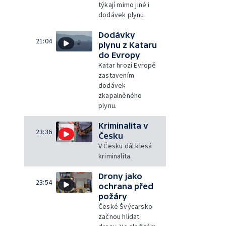
týkají mimo jiné i
dodávek plynu.
Dodávky
21:04
plynu z Kataru
do Evropy
Katar hrozí Evropě
zastavením
dodávek
zkapalněného
plynu.
Kriminalita v
23:36
Česku
V Česku dál klesá
kriminalita.
Drony jako
23:54
ochrana před
požáry
České Švýcarsko
začnou hlídat