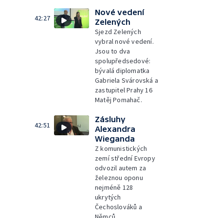
Nové vedení
42:27
Zelených
Sjezd Zelených
vybral nové vedení.
Jsou to dva
spolupředsedové:
bývalá diplomatka
Gabriela Svárovská a
zastupitel Prahy 16
Matěj Pomahač.
Zásluhy
42:51
Alexandra
Wieganda
Z komunistických
zemí střední Evropy
odvozil autem za
železnou oponu
nejméně 128
ukrytých
Čechoslováků a
Němců.