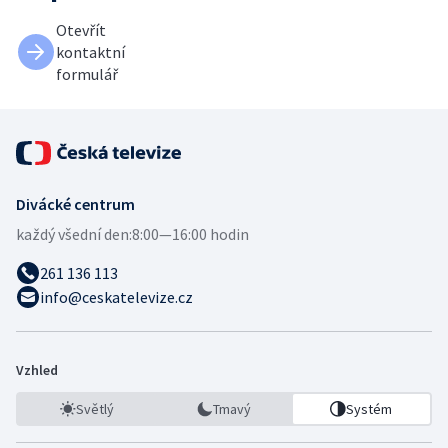
Otevřít
kontaktní
formulář
Divácké centrum
každý všední den:
8:00—16:00 hodin
261 136 113
info@ceskatelevize.cz
Vzhled
Světlý
Tmavý
Systém