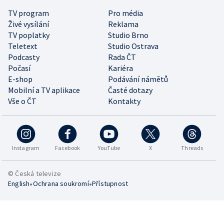
TV program
Pro média
Živé vysílání
Reklama
TV poplatky
Studio Brno
Teletext
Studio Ostrava
Podcasty
Rada ČT
Počasí
Kariéra
E-shop
Podávání námětů
Mobilní a TV aplikace
Časté dotazy
Vše o ČT
Kontakty
Instagram
Facebook
YouTube
X
Threads
© Česká televize
•
•
English
Ochrana soukromí
Přístupnost