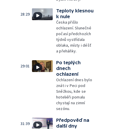
Teploty klesnou
28:29
k nule
Česka přišlo
ochlazení. Slunečné
počasí předchozích
týdnů vystřídala
oblaka, místy i déšť
a přeháňky.
Po teplých
29:01
dnech
ochlazení
Ochlazení dnes bylo
znát i v Peci pod
Sněžkou, kde se
hoteliéři pomalu
chystají na zimní
sezónu.
Předpověď na
31:39
další dny