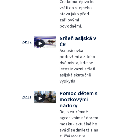
Českobudějovicku
vrátí do stejného
stavu jako před
zářijovými
povodněmi.
Sršeň asijská v
24:12
ČR
Asi tisícovka
podezření a z toho
dvě místa, kde se
letos invazní sršeň
asijská skutečně
vyskytla.
Pomoc dětem s
26:11
mozkovými
nádory
Boj s extrémně
agresivním nádorem
mozku - aktuálně ho
svádí sedmiletá Tina
z jižní Moravy.