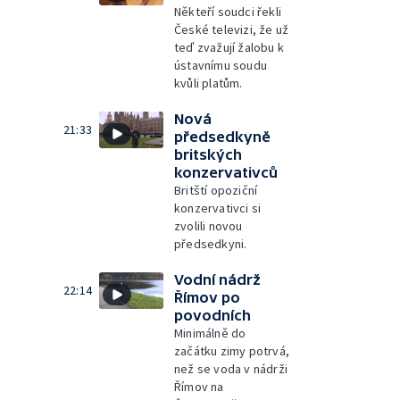
Někteří soudci řekli
České televizi, že už
teď zvažují žalobu k
ústavnímu soudu
kvůli platům.
Nová
21:33
předsedkyně
britských
konzervativců
Britští opoziční
konzervativci si
zvolili novou
předsedkyni.
Vodní nádrž
22:14
Římov po
povodních
Minimálně do
začátku zimy potrvá,
než se voda v nádrži
Římov na