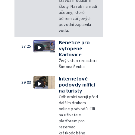
stavba modulární
školy. Na rok nahradí
učebny, které
během zářijových
povodní zaplavila
voda.
Benefice pro
37:25
vytopené
Karlovice
Živý vstup redaktora
Šimona Švuba.
Internetové
39:03
podovdy mířící
na turisty
Odborníci varují před
dalším druhem
online podvodů. Cílí
na uživatele
platforem pro
rezervaci
krátkodobého