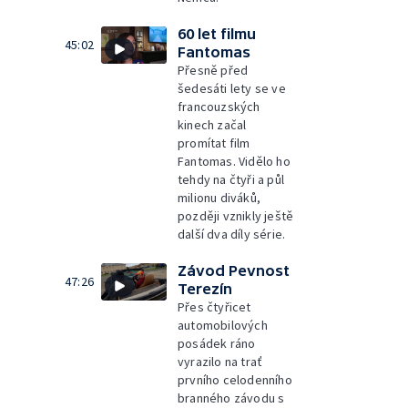
60 let filmu
45:02
Fantomas
Přesně před
šedesáti lety se ve
francouzských
kinech začal
promítat film
Fantomas. Vidělo ho
tehdy na čtyři a půl
milionu diváků,
později vznikly ještě
další dva díly série.
Závod Pevnost
47:26
Terezín
Přes čtyřicet
automobilových
posádek ráno
vyrazilo na trať
prvního celodenního
branného závodu s