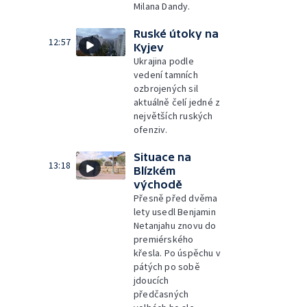
Milana Dandy.
Ruské útoky na
12:57
Kyjev
Ukrajina podle
vedení tamních
ozbrojených sil
aktuálně čelí jedné z
největších ruských
ofenziv.
Situace na
13:18
Blízkém
východě
Přesně před dvěma
lety usedl Benjamin
Netanjahu znovu do
premiérského
křesla. Po úspěchu v
pátých po sobě
jdoucích
předčasných