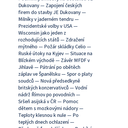
Dukovany — Zapojení českých
firem do stavby JE Dukovany —
Milníky v jaderném tendru —
Prezidentské volby v USA —
Wisconsin jako jeden z
rozhodujících států — Zdražení
mýtného — Požár skládky Celio —
Ruské útoky na Kyjev — Situace na
Blízkém východě — Závěr MFDF v
Jihlavě — Pátrání po obětěch
záplav ve Španělsku — Spor o platy
soudců — Nová předsedkyně
britských konzervativců — Vodní
nádrž Římov po povodních —
Sršeň asijská v ČR — Pomoc
dětem s mozkovými nádory —
Teploty klesnou k nule — Po
teplých dnech ochlazení —