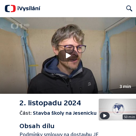
Search
3 min
2. listopadu 2024
Část:
Stavba školy na Jesenicku
50 min
Obsah dílu
Podmínky smlouvy na dostavbu JE