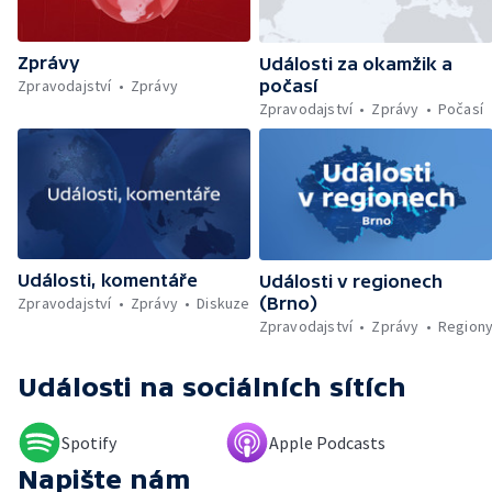
památek — Brasil Fest v Brně
Zprávy
Události za okamžik a
Zpravodajství
Zprávy
počasí
Zpravodajství
Zprávy
Počasí
Události, komentáře
Události v regionech
Zpravodajství
Zprávy
Diskuze
(Brno)
Zpravodajství
Zprávy
Region
Události
na sociálních sítích
Spotify
Apple Podcasts
Napište nám