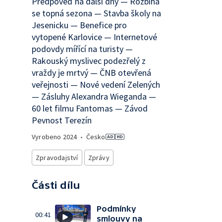
Předpověď na další dny — Rozbíhá
se topná sezona — Stavba školy na
Jesenicku — Benefice pro
vytopené Karlovice — Internetové
podovdy mířící na turisty —
Rakouský myslivec podezřelý z
vraždy je mrtvý — ČNB otevřená
veřejnosti — Nové vedení Zelených
— Zásluhy Alexandra Wieganda —
60 let filmu Fantomas — Závod
Pevnost Terezín
Vyrobeno
2024
•
Česko
Zpravodajství
Zprávy
Části dílu
Podmínky
00:41
smlouvy na