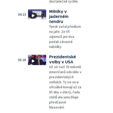
dostatečně rychle.
Milníky v
04:23
jaderném
tendru
Tendr začal předloni
na jaře. Ze tří
zájemců jen dva
podali závazné
nabídky.
Prezidentské
05:28
volby v USA
Už víc než 70 milionů
Američanů odvolilo v
prezidentských
volbách. Ty se sice
oficiálně konají až za
tři dny v úterý, řada
států ale umožňuje
předčasné
hlasování.