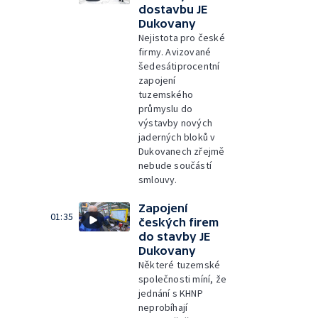
dostavbu JE
Dukovany
Nejistota pro české
firmy. Avizované
šedesátiprocentní
zapojení
tuzemského
průmyslu do
výstavby nových
jaderných bloků v
Dukovanech zřejmě
nebude součástí
smlouvy.
Zapojení
01:35
českých firem
do stavby JE
Dukovany
Některé tuzemské
společnosti míní, že
jednání s KHNP
neprobíhají