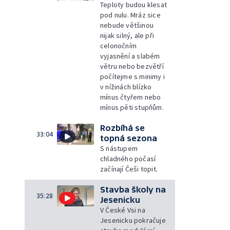
Teploty budou klesat
pod nulu. Mráz sice
nebude většinou
nijak silný, ale při
celonočním
vyjasnění a slabém
větru nebo bezvětří
počítejme s minimy i
v nížinách blízko
mínus čtyřem nebo
mínus pěti stupňům.
Rozbíhá se
33:04
topná sezona
S nástupem
chladného počasí
začínají Češi topit.
Stavba školy na
35:28
Jesenicku
V České Vsi na
Jesenicku pokračuje