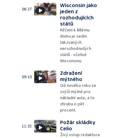
Wisconsin jako
06:37
jeden z
rozhodujících
států
Klíčem k Bílému
domu je sedm
takzvaných
nerozhodnutých
států - včetně
Wisconsinu.
Zdražení
09:10
mýtného
Od nového roku se
zvýší mýtné pro
nákladní auta, a to
zhruba o pět
procent.
Požár skládky
11:35
Celio
Živý vstup redaktora