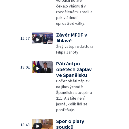
volbách ho ale
čekalo vládnutí v
rozděleném Izraeli a
pak vládnutí
uprostřed války.
Závěr MFDF v
15:57
Jihlavě
Živý vstup redaktora
Filipa Janoty.
Pátrání po
18:02
obětěch záplav
ve Španělsku
Počet obětí záplav
na jihovýchodě
Španělska stoupl na
211. A stále není
jasné, kolik lidí se
pohřešuje.
Spor o platy
18:43
soudců