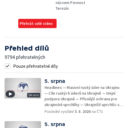
názvem Pevnost
Terezín.
Přehrát celé video
Přehled dílů
9794 přehratelných
Pouze přehratelné díly
5. srpna
Headlines — Masivní ruský úder na Ukrajinu
— Cíle ruských úderů na Ukrajině — Unijní
54 min
podpora Ukrajině — Přísnější ochrana pro
ukrajinské uprchlíky — Ukrajinští uprchlíci s
dočasnou ochranou v Česku — Uprchlíci s
Poslední vysílání
5. 8. 2026
na ČT1
dočasnou ochranou v ČR — Pátrání na jezeře
Most — Hašení skládky — Srážka nákladního
5. srpna
letadla s dronem v Německu — Vyšetřování