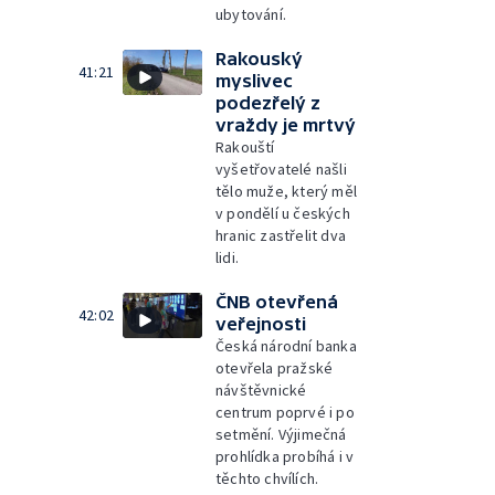
ubytování.
Rakouský
41:21
myslivec
podezřelý z
vraždy je mrtvý
Rakouští
vyšetřovatelé našli
tělo muže, který měl
v pondělí u českých
hranic zastřelit dva
lidi.
ČNB otevřená
42:02
veřejnosti
Česká národní banka
otevřela pražské
návštěvnické
centrum poprvé i po
setmění. Výjimečná
prohlídka probíhá i v
těchto chvílích.