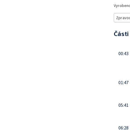
Vyroben
Zpravod
Části
00:43
01:47
05:41
06:28