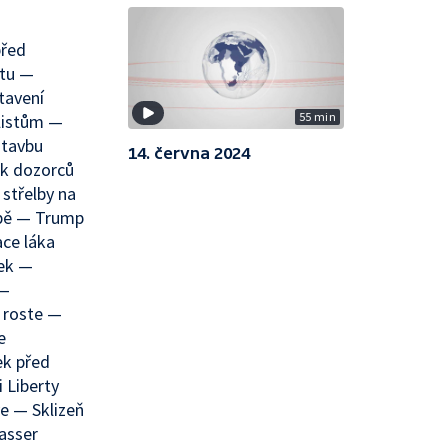
před
átu —
tavení
55 min
listům —
stavbu
14. června 2024
k dozorců
střelby na
bě — Trump
ace láka
tek —
 —
 roste —
e
ek před
 Liberty
e — Sklizeň
asser