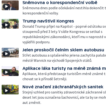
Sněmovna o korespondenční volbě
Sněmovna dnes podle očekávání nestihla dokončit t
korespondenční volby.
Trump navštívil Kongres
Donald Trump přijel na Kapitol - poprvé od útoku s
stoupenců před 3 lety. V sídle Kongresu se setkal s
republikánskými zákonodárci, kteří mu v naprosté v
vyjádřili podporu.
Jelen proskočil čelním sklem autobusu
Střet autobusu a splašeného jelena zachytila palub
městě Warvick na východě Spojených států.
Aplikace láka turisty na méně známá m
Aplikace, která představuje turistům méně známé tra
chovat se k přírodě šetrněji.
Nové značení záchranářských sanitek
Stejný vzhled pro sanitky zdravotnické záchranné sl
deset let jsou označena šachovnicí, ale ta by se mo
aut změnit.