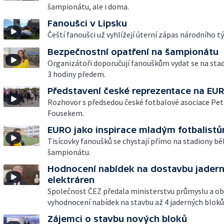
šampionátu, ale i doma.
Fanoušci v Lipsku
Čeští fanoušci už vyhlížejí úterní zápas národního t
Bezpečnostní opatření na šampionátu
Organizátoři doporučují fanouškům vydat se na stad
3 hodiny předem.
Představení české reprezentace na EU
Rozhovor s předsedou české fotbalové asociace Pe
Fousekem.
EURO jako inspirace mladým fotbalist
Tisícovky fanoušků se chystají přímo na stadiony b
šampionátu.
Hodnocení nabídek na dostavbu jader
elektráren
Společnost ČEZ předala ministerstvu průmyslu a o
vyhodnocení nabídek na stavbu až 4 jaderných bloků
Zájemci o stavbu nových bloků