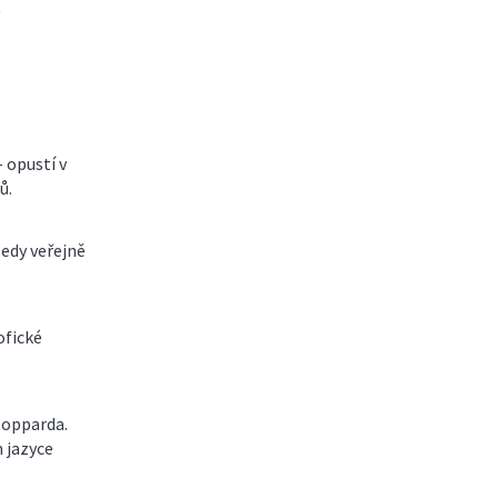
- opustí v
ů.
edy veřejně
ofické
topparda.
 jazyce