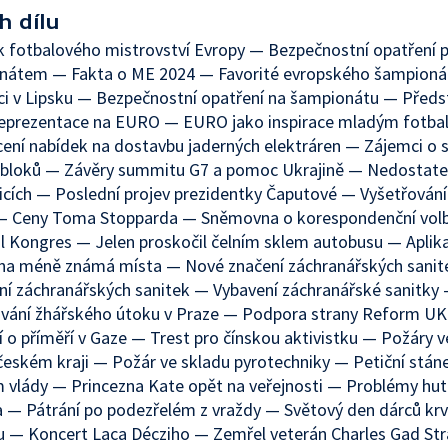
h dílu
 fotbalového mistrovství Evropy — Bezpečnostní opatření 
nátem — Fakta o ME 2024 — Favorité evropského šampion
i v Lipsku — Bezpečnostní opatření na šampionátu — Předs
reprezentace na EURO — EURO jako inspirace mladým fotba
ní nabídek na dostavbu jaderných elektráren — Zájemci o 
 bloků — Závěry summitu G7 a pomoc Ukrajině — Nedostate
icích — Poslední projev prezidentky Čaputové — Vyšetřování 
— Ceny Toma Stopparda — Sněmovna o korespondenční vol
il Kongres — Jelen proskočil čelním sklem autobusu — Aplik
y na méně známá místa — Nové značení záchranářských sani
í záchranářských sanitek — Vybavení záchranářské sanitky
ování žhářského útoku v Praze — Podpora strany Reform UK
 o příměří v Gaze — Trest pro čínskou aktivistku — Požáry v
eském kraji — Požár ve skladu pyrotechniky — Petiční stán
vlády — Princezna Kate opět na veřejnosti — Problémy huti
 — Pátrání po podezřelém z vraždy — Světový den dárců krv
 — Koncert Laca Décziho — Zemřel veterán Charles Gad Str