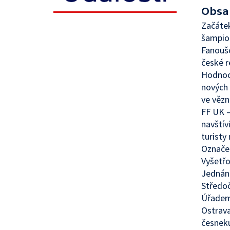
Obsa
Začátek
šampio
Fanoušc
české 
Hodnoce
nových
ve vězn
FF UK 
navštív
turist
Označen
Vyšetř
Jednání
Středoč
Úřadem 
Ostrava
česneku