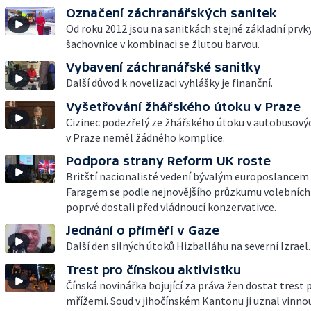
Označení záchranářských sanitek
Od roku 2012 jsou na sanitkách stejné základní prvky
šachovnice v kombinaci se žlutou barvou.
Vybavení záchranářské sanitky
Další důvod k novelizaci vyhlášky je finanční.
Vyšetřování žhářského útoku v Praze
Cizinec podezřelý ze žhářského útoku v autobusový
v Praze neměl žádného komplice.
Podpora strany Reform UK roste
Britští nacionalisté vedení bývalým europoslance
Faragem se podle nejnovějšího průzkumu volebních
poprvé dostali před vládnoucí konzervativce.
Jednání o příměří v Gaze
Další den silných útoků Hizballáhu na severní Izrael.
Trest pro čínskou aktivistku
Čínská novinářka bojující za práva žen dostat trest p
mřížemi. Soud v jihočínském Kantonu ji uznal vinno