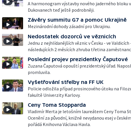
A harmonogram výstavby nového jaderného bloku v
Dukovanech teď ještě podrobněji.
Závěry summitu G7 a pomoc Ukrajině
Mezinárodní dohody zásadní pro Ukrajinu.
Nedostatek dozorců ve věznicích
Jednu z nejhlídanějších věznic v Česku - ve Valdicích 
následujících 2 měsících zhruba třetina zaměstnanc
Poslední projev prezidentky Čaputové
Zuzana Čaputová opouští prezidentský úřad. Naposl
promluvila.
Vyšetřování střelby na FF UK
Policie odložila případ prosincového útoku na Filoz
fakultě Univerzity Karlovy.
Ceny Toma Stopparda
Vladimír Merta je letošním laureátem Ceny Toma S
Ocenění za původní, knižně nevydanou esej v českém
pořádá Knihovna Václava Havla.