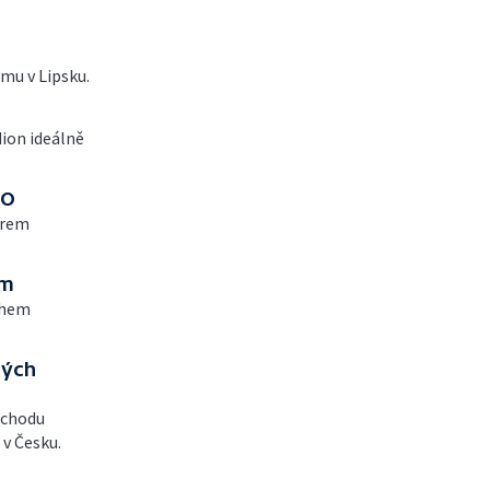
ýmu v Lipsku.
ion ideálně
RO
trem
ům
ěhem
ných
bchodu
 v Česku.