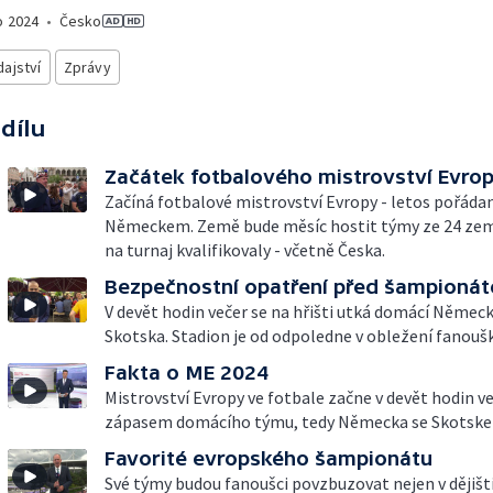
o
2024
•
Česko
ajství
Zprávy
 dílu
Začátek fotbalového mistrovství Evro
Začíná fotbalové mistrovství Evropy - letos pořáda
Německem. Země bude měsíc hostit týmy ze 24 zemí
na turnaj kvalifikovaly - včetně Česka.
Bezpečnostní opatření před šampioná
V devět hodin večer se na hřišti utká domácí Něme
Skotska. Stadion je od odpoledne v obležení fanouš
Fakta o ME 2024
Mistrovství Evropy ve fotbale začne v devět hodin v
zápasem domácího týmu, tedy Německa se Skotsk
Favorité evropského šampionátu
Své týmy budou fanoušci povzbuzovat nejen v dějišt