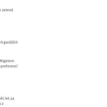
. zelená
ch garážích
m Nigelem
 preferencí
ět let za
u z