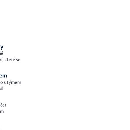
py
né
, které se
tem
cko s týmem
ků.
ečer
em.
i