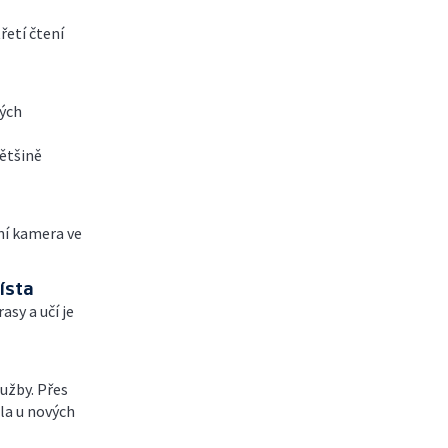
řetí čtení
vých
ětšině
ní kamera ve
ísta
sy a učí je
užby. Přes
hla u nových