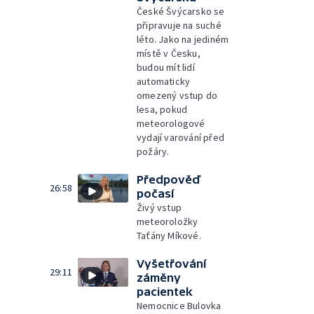
České Švýcarsko se
připravuje na suché
léto. Jako na jediném
místě v Česku,
budou mít lidí
automaticky
omezený vstup do
lesa, pokud
meteorologové
vydají varování před
požáry.
Předpověď
26:58
počasí
Živý vstup
meteoroložky
Taťány Míkové.
Vyšetřování
29:11
záměny
pacientek
Nemocnice Bulovka