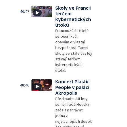
Školy ve Francii
46:47
terčem
kybernetických
útoků
Francouzští učitelé
se bouří kvůli
obavám o vlastní
bezpečnost. Tamní
školy se stále častěji
stávají terčem
kybernetických
útoků.
Koncert Plastic
48:46
People v paláci
Akropolis
Před padesáti lety
se na hradě Houska
začala nahrávat
jedna z
nejslavnějších desek