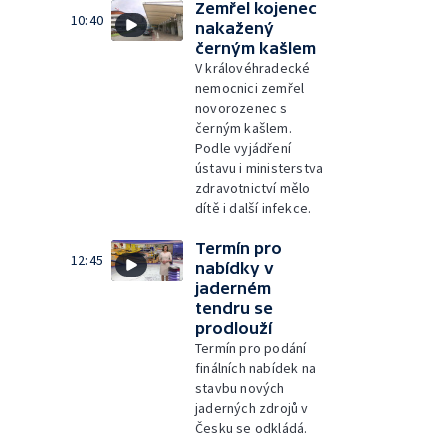
Zemřel kojenec
10:40
nakažený
černým kašlem
V královéhradecké
nemocnici zemřel
novorozenec s
černým kašlem.
Podle vyjádření
ústavu i ministerstva
zdravotnictví mělo
dítě i další infekce.
Termín pro
12:45
nabídky v
jaderném
tendru se
prodlouží
Termín pro podání
finálních nabídek na
stavbu nových
jaderných zdrojů v
Česku se odkládá.