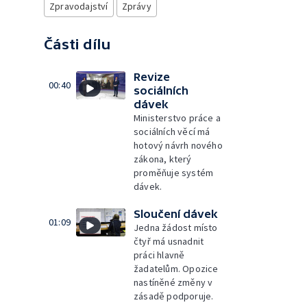
Zpravodajství
Zprávy
Části dílu
Revize
00:40
sociálních
dávek
Ministerstvo práce a
sociálních věcí má
hotový návrh nového
zákona, který
proměňuje systém
dávek.
Sloučení dávek
01:09
Jedna žádost místo
čtyř má usnadnit
práci hlavně
žadatelům. Opozice
nastíněné změny v
zásadě podporuje.