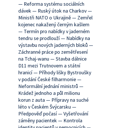
— Reforma systému sociálních
dávek — Ruský útok na Charkov —
Ministři NATO o Ukrajině — Zemřel
kojenec nakažený černým kašlem
— Termín pro nabídky v jaderném
tendru se prodlouží — Nabídky na
výstavbu nových jaderných bloků —
Záchranné práce po zemětřesení
na Tchaj-wanu — Stavba dálnice
D11 mezi Trutnovem a státní
hranicí — Příhody lišky Bystroušky
v podání České filharmonie —
Neformální jednání ministrů —
Krádež jednoho a půl milionu
korun z auta — Přípravy na suché
léto v Českém Švýcarsku —
Předpověď počasí — Vyšetřování
záměny pacientek — Kontrola
identity pacientů v nemocnicích —