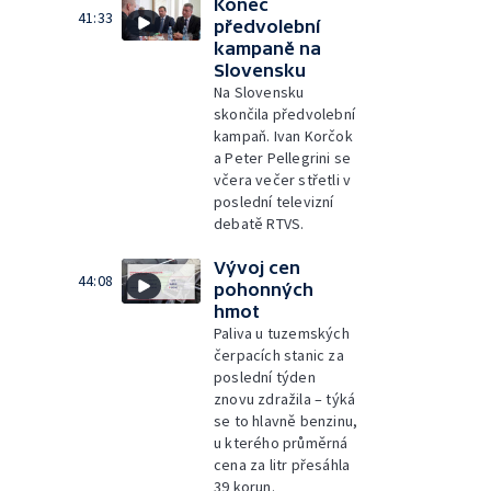
Konec
41:33
předvolební
kampaně na
Slovensku
Na Slovensku
skončila předvolební
kampaň. Ivan Korčok
a Peter Pellegrini se
včera večer střetli v
poslední televizní
debatě RTVS.
Vývoj cen
44:08
pohonných
hmot
Paliva u tuzemských
čerpacích stanic za
poslední týden
znovu zdražila – týká
se to hlavně benzinu,
u kterého průměrná
cena za litr přesáhla
39 korun.