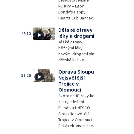
československé
kultury – Egon
Bondy's Happy
Hearts Cub Banned.
Dětské otravy
49:10
léky a drogami
Těžké otravy
běžnými léky i
novými drogami plní
dětské kliniky.
Oprava Sloupu
51:26
Nejsvětější
Trojice v
Olomouci
Skoro na tři roky ho
zakryje lešení.
Památku UNESCO -
Sloup Nejsvětější
Trojice v Olomouci –
čeká rekonstrukce.