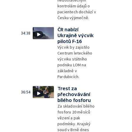
nedostatečným
kontrolám údajů o
pacientech dochází v
Česku výjimečně.
ČR nabízí
34:38
Ukrajině výcvik
pilotů F-16
Výcvik by zajistilo
Centrum leteckého
výcviku státního
podniku LOM na
základně v
Pardubicích.
Trest za
36:54
přechovávání
bílého fosforu
Za skladování bílého
fosforu 20 měsíců
vězení a pak
podmínky. Krajský
soud v Brně dnes