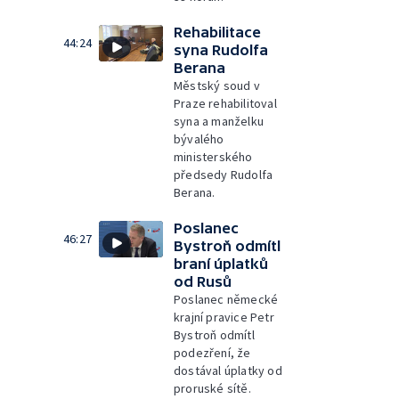
Rehabilitace
44:24
syna Rudolfa
Berana
Městský soud v
Praze rehabilitoval
syna a manželku
bývalého
ministerského
předsedy Rudolfa
Berana.
Poslanec
46:27
Bystroň odmítl
braní úplatků
od Rusů
Poslanec německé
krajní pravice Petr
Bystroň odmítl
podezření, že
dostával úplatky od
proruské sítě.