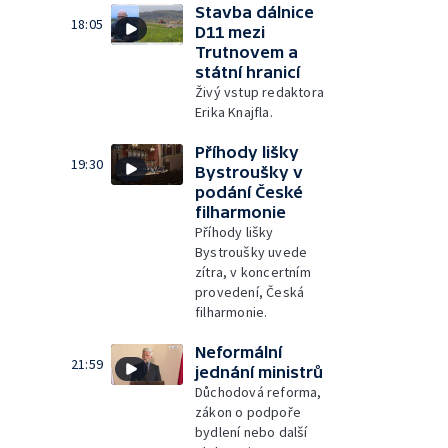
Stavba dálnice
18:05
D11 mezi
Trutnovem a
státní hranicí
Živý vstup redaktora
Erika Knajfla.
Příhody lišky
19:30
Bystroušky v
podání České
filharmonie
Příhody lišky
Bystroušky uvede
zítra, v koncertním
provedení, Česká
filharmonie.
Neformální
21:59
jednání ministrů
Důchodová reforma,
zákon o podpoře
bydlení nebo další