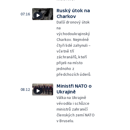
Ruský útok na
07:16
Charkov
Další dronový útok
na
východoukrajinský
Charkov. Nejméně
čtyři lidé zahynuli –
včetně tří
záchranářů, kteří
přijeli na místo
jednoho z
předchozích úderů.
Ministři NATO o
08:12
Ukrajině
Válka na Ukrajině
vévodila i schůzce
ministrů zahraničí
členských zemí NATO
v Bruselu.