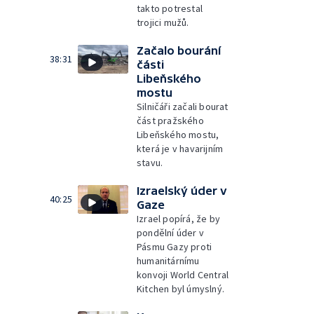
takto potrestal
trojici mužů.
Začalo bourání
38:31
části
Libeňského
mostu
Silničáři začali bourat
část pražského
Libeňského mostu,
která je v havarijním
stavu.
Izraelský úder v
40:25
Gaze
Izrael popírá, že by
pondělní úder v
Pásmu Gazy proti
humanitárnímu
konvoji World Central
Kitchen byl úmyslný.