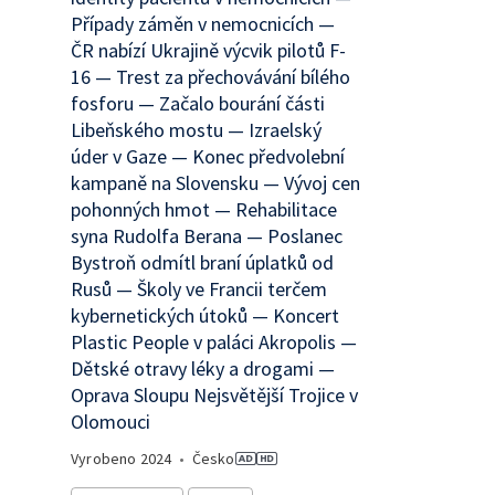
Případy záměn v nemocnicích —
ČR nabízí Ukrajině výcvik pilotů F-
16 — Trest za přechovávání bílého
fosforu — Začalo bourání části
Libeňského mostu — Izraelský
úder v Gaze — Konec předvolební
kampaně na Slovensku — Vývoj cen
pohonných hmot — Rehabilitace
syna Rudolfa Berana — Poslanec
Bystroň odmítl braní úplatků od
Rusů — Školy ve Francii terčem
kybernetických útoků — Koncert
Plastic People v paláci Akropolis —
Dětské otravy léky a drogami —
Oprava Sloupu Nejsvětější Trojice v
Olomouci
Vyrobeno
2024
•
Česko