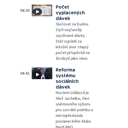
Počet
04:20
vyplacených
dávek
Slučovat se budou
čtyři nejčastěji
využívané dávky.
Stát vyplatil za
letošní únor stejný
počet příspěvků na
živobytí jako vloni.
Reforma
04:42
systému
sociálních
dávek
Hostem Událostí je
Aleš Juchelka, člen
sněmovního výboru
pro sociální politiku a
místopředseda
poslaneckého klubu
hnutí ANO.