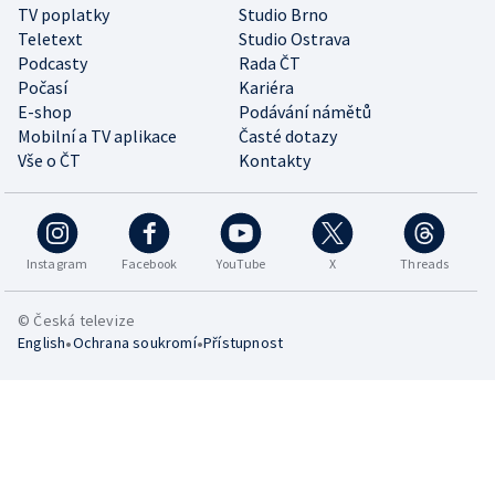
TV poplatky
Studio Brno
Teletext
Studio Ostrava
Podcasty
Rada ČT
Počasí
Kariéra
E-shop
Podávání námětů
Mobilní a TV aplikace
Časté dotazy
Vše o ČT
Kontakty
Instagram
Facebook
YouTube
X
Threads
© Česká televize
•
•
English
Ochrana soukromí
Přístupnost