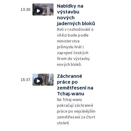
Nabídky na
13:30
výstavbu
nových
jaderných bloků
Roli v rozhodování o
vítězi bude podle
ministerstva
průmyslu hrát i
zapojení českých
firem do výstavby
nových bloků.
Záchranné
15:37
práce po
zemětřesení na
Tchaj-wanu
Na Tchaj-wanu
pokračují záchranné
práce po nejsilnějším
zemětřesení za čtvrt
století.