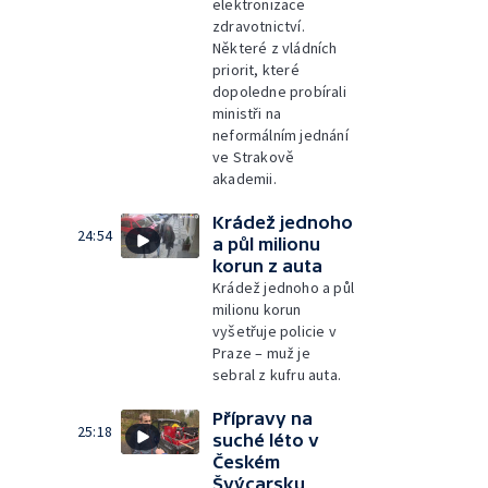
elektronizace
zdravotnictví.
Některé z vládních
priorit, které
dopoledne probírali
ministři na
neformálním jednání
ve Strakově
akademii.
Krádež jednoho
24:54
a půl milionu
korun z auta
Krádež jednoho a půl
milionu korun
vyšetřuje policie v
Praze – muž je
sebral z kufru auta.
Přípravy na
25:18
suché léto v
Českém
Švýcarsku