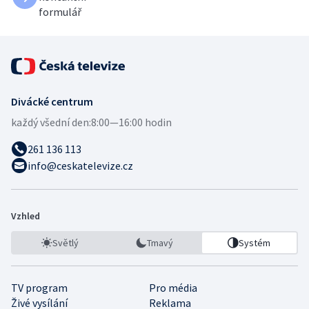
formulář
Divácké centrum
každý všední den:
8:00—16:00 hodin
261 136 113
info@ceskatelevize.cz
Vzhled
Světlý
Tmavý
Systém
TV program
Pro média
Živé vysílání
Reklama