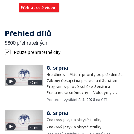
Přehrát celé video
Přehled dílů
9800 přehratelných
Pouze přehratelné díly
8. srpna
Headlines — Vládní priority po prázdninách —
Zákony čekající na projednání Senátem —
49 min
Program srpnové schůze Senátu a
Poslanecké sněmovny — Volodymyr
Zelenskyj jednal poprvé v Bělehradě —
Poslední vysílání
8. 8. 2026
na ČT1
Útoky na lodě v Černém moři — Tresty za
provoz nelegálních domovů pro seniory —
8. srpna
Populace Česka stárne — Čekací lhůty na
Znakový jazyk a skryté titulky
přijetí do domovů pro seniory — Tisza
Znakový jazyk a skryté titulky
49 min
vybrala kandidáta na prezidenta — Tréninky