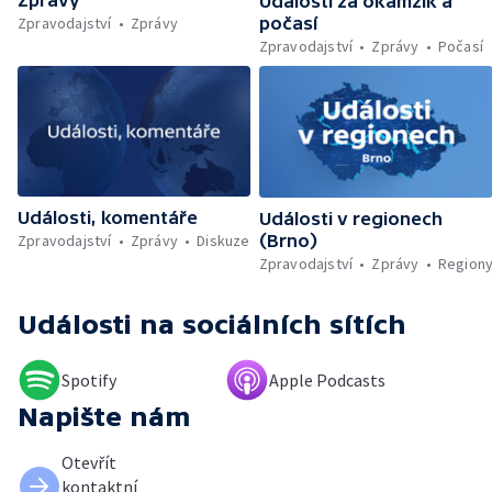
Zprávy
nemocnic — Klimatizace v domácnostech —
Události za okamžik a
Žaloba proti Trumpovým clům — Záchrana
Zpravodajství
Zprávy
počasí
migrantů v Lamanšském průlivu — Čištění
Zpravodajství
Zprávy
Počasí
Karlova mostu — Sběr borůvek v
zakázaných oblastech Šumavy — Investice
do energetické sítě — Hromadný pohřeb v
Gaze — Drahý život v Jižní Koreji — Potopení
indické lodi v Rudém moři — Nedostatek
vody ovlivňuje zdraví ptáků — Natáčení
vánoční pohádky pro neslyšící
Události, komentáře
Události v regionech
Zpravodajství
Zprávy
Diskuze
(Brno)
Zpravodajství
Zprávy
Region
Události
na sociálních sítích
Spotify
Apple Podcasts
Napište nám
Otevřít
kontaktní