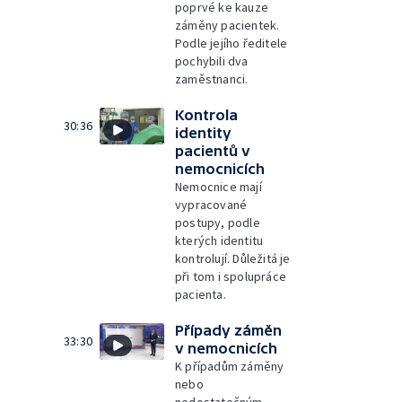
poprvé ke kauze
záměny pacientek.
Podle jejího ředitele
pochybili dva
zaměstnanci.
Kontrola
30:36
identity
pacientů v
nemocnicích
Nemocnice mají
vypracované
postupy, podle
kterých identitu
kontrolují. Důležitá je
při tom i spolupráce
pacienta.
Případy záměn
33:30
v nemocnicích
K případům záměny
nebo