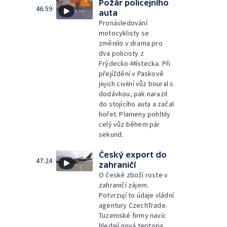
Požár policejního
46:59
auta
Pronásledování
motocyklisty se
změnilo v drama pro
dva policisty z
Frýdecko-Místecka. Při
přejíždění v Paskově
jejich civilní vůz boural s
dodávkou, pak narazil
do stojícího auta a začal
hořet. Plameny pohltily
celý vůz během pár
sekund.
Český export do
47:24
zahraničí
O české zboží roste v
zahraničí zájem.
Potvrzují to údaje vládní
agentury CzechTrade.
Tuzemské firmy navíc
hledají nová teritoria.