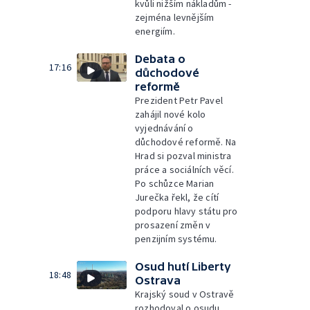
kvůli nižším nákladům -
zejména levnějším
energiím.
Debata o
17:16
důchodové
reformě
Prezident Petr Pavel
zahájil nové kolo
vyjednávání o
důchodové reformě. Na
Hrad si pozval ministra
práce a sociálních věcí.
Po schůzce Marian
Jurečka řekl, že cítí
podporu hlavy státu pro
prosazení změn v
penzijním systému.
Osud hutí Liberty
18:48
Ostrava
Krajský soud v Ostravě
rozhodoval o osudu