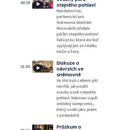
00:39
stejného pohlaví
Manželství ne,
partnerství ano.
Sněmovna dnešním
hlasováním přidala
párům stejného pohlaví
řadu práv, která do teď
vyplývají jen ze sňatku
muže a ženy.
Diskuze o
01:50
návrzích ve
sněmovně
Ve hře bylo celkem pět
návrhů, jak posílit
svazky osob stejného
pohlaví. Nakonec uspěl
zmíněný kompromis,
který vznikl jako jeden
z posledních.
Průzkum o