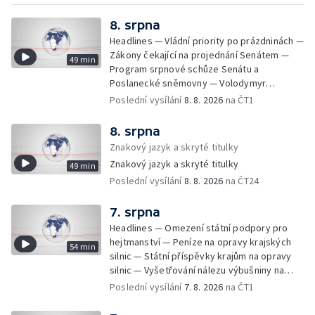
8. srpna
Headlines — Vládní priority po prázdninách —
Zákony čekající na projednání Senátem —
49 min
Program srpnové schůze Senátu a
Poslanecké sněmovny — Volodymyr
Zelenskyj jednal poprvé v Bělehradě —
Poslední vysílání
8. 8. 2026
na ČT1
Útoky na lodě v Černém moři — Tresty za
provoz nelegálních domovů pro seniory —
8. srpna
Populace Česka stárne — Čekací lhůty na
Znakový jazyk a skryté titulky
přijetí do domovů pro seniory — Tisza
Znakový jazyk a skryté titulky
49 min
vybrala kandidáta na prezidenta — Tréninky
Poslední vysílání
8. 8. 2026
na ČT24
soutěžních párů StarDance — Následky
tajfunu Dolphin — Pád dronu v Bulharsku —
Prahou prošel průvod hrdosti na podporu
7. srpna
sexuálních menšin — Snazší vrácení zboží —
Headlines — Omezení státní podpory pro
Pátrání na jezeře Most — Bezpečnost na
hejtmanství — Peníze na opravy krajských
54 min
paddleboardech — Češi hledají chladnější
silnic — Státní příspěvky krajům na opravy
destinace — Kolik zaplatí Češi za dovolenou
silnic — Vyšetřování nálezu výbušniny na
— Cestování se zvířaty — Turistický nápor na
letišti v Lipsku — Pasové kontroly spojů mezi
Poslední vysílání
7. 8. 2026
na ČT1
Šumavu — Demolice budovy ve Zlíně —
Španělskem a Itálii — Demolice vyhořelé
Uzavření tunelů Lochkov a Cholupice — Nový
budovy ve Zlíně — Pohřeb Milana Knížáka —