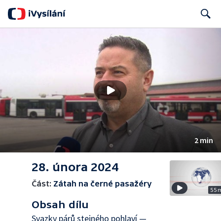
Search
2 min
28. února 2024
Část:
Zátah na černé pasažéry
55 
Obsah dílu
Svazky párů stejného pohlaví —