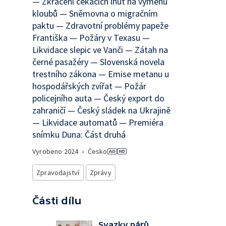
— Zkrácení čekacích lhůt na výměnu
kloubů — Sněmovna o migračním
paktu — Zdravotní problémy papeže
Františka — Požáry v Texasu —
Likvidace slepic ve Vanči — Zátah na
černé pasažéry — Slovenská novela
trestního zákona — Emise metanu u
hospodářských zvířat — Požár
policejního auta — Český export do
zahraničí — Český sládek na Ukrajině
— Likvidace automatů — Premiéra
snímku Duna: Část druhá
Vyrobeno
2024
•
Česko
Zpravodajství
Zprávy
Části dílu
Svazky párů