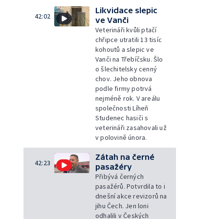
Likvidace slepic
42:02
ve Vanči
Veterináři kvůli ptačí
chřipce utratili 13 tisíc
kohoutů a slepic ve
Vanči na Třebíčsku. Šlo
o šlechitelsky cenný
chov. Jeho obnova
podle firmy potrvá
nejméně rok. V areálu
společnosti Líheň
Studenec hasiči s
veterináři zasahovali už
v polovině února.
Zátah na černé
42:23
pasažéry
Přibývá černých
pasažérů. Potvrdila to i
dnešní akce revizorů na
jihu Čech. Jen loni
odhalili v Českých