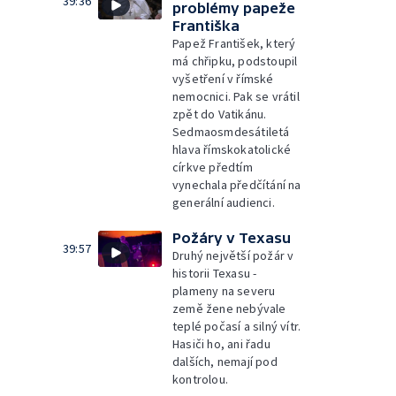
39:36
problémy papeže
Františka
Papež František, který
má chřipku, podstoupil
vyšetření v římské
nemocnici. Pak se vrátil
zpět do Vatikánu.
Sedmaosmdesátiletá
hlava římskokatolické
církve předtím
vynechala předčítání na
generální audienci.
Požáry v Texasu
39:57
Druhý největší požár v
historii Texasu -
plameny na severu
země žene nebývale
teplé počasí a silný vítr.
Hasiči ho, ani řadu
dalších, nemají pod
kontrolou.