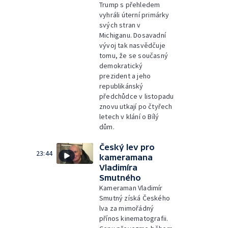
Trump s přehledem
vyhráli úterní primárky
svých stran v
Michiganu. Dosavadní
vývoj tak nasvědčuje
tomu, že se současný
demokratický
prezident a jeho
republikánský
předchůdce v listopadu
znovu utkají po čtyřech
letech v klání o Bílý
dům.
Český lev pro
23:44
kameramana
Vladimíra
Smutného
Kameraman Vladimír
Smutný získá Českého
lva za mimořádný
přínos kinematografii.