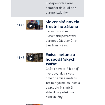
Budějovicích skoro
osmnáct tisíc lidí bez
platné jízdenky.
Slovenská novela
44:14
trestního zákona
Ústavní soud na
Slovensku pozastavil
platnost části změn v
trestním právu.
Emise metanu u
44:47
hospodářských
zvířat
Čeští chovatelé hledají
metody, jak u skotu
omezit emise metanu.
Tento plyn má asi osm a
dvacet krát silnější
skleníkový efekt než
oxid uhličitý.