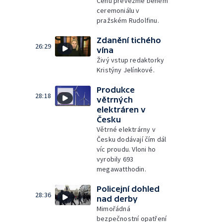
Cenu převezme během
ceremoniálu v
pražském Rudolfinu.
Zdanění tichého
26:29
vína
Živý vstup redaktorky
Kristýny Jelínkové.
Produkce
28:18
větrných
elektráren v
Česku
Větrné elektrárny v
Česku dodávají čím dál
víc proudu. Vloni ho
vyrobily 693
megawatthodin.
Policejní dohled
28:36
nad derby
Mimořádná
bezpečnostní opatření