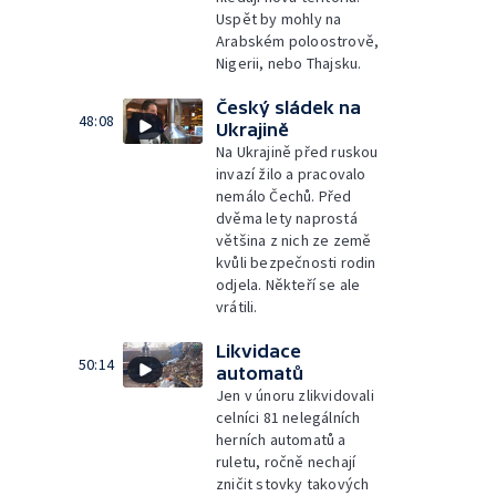
Uspět by mohly na
Arabském poloostrově,
Nigerii, nebo Thajsku.
Český sládek na
48:08
Ukrajině
Na Ukrajině před ruskou
invazí žilo a pracovalo
nemálo Čechů. Před
dvěma lety naprostá
většina z nich ze země
kvůli bezpečnosti rodin
odjela. Někteří se ale
vrátili.
Likvidace
50:14
automatů
Jen v únoru zlikvidovali
celníci 81 nelegálních
herních automatů a
ruletu, ročně nechají
zničit stovky takových