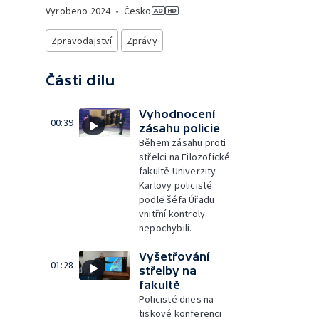
Vyrobeno
2024
•
Česko
Zpravodajství
Zprávy
Části dílu
Vyhodnocení
00:39
zásahu policie
Během zásahu proti
střelci na Filozofické
fakultě Univerzity
Karlovy policisté
podle šéfa Úřadu
vnitřní kontroly
nepochybili.
Vyšetřování
01:28
střelby na
fakultě
Policisté dnes na
tiskové konferenci