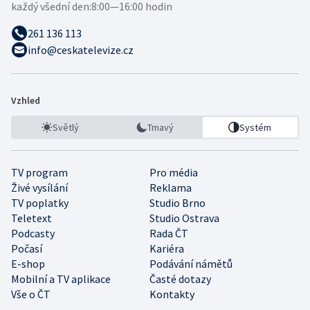
každý všední den:
8:00—16:00 hodin
261 136 113
info@ceskatelevize.cz
Vzhled
Světlý
Tmavý
Systém
TV program
Pro média
Živé vysílání
Reklama
TV poplatky
Studio Brno
Teletext
Studio Ostrava
Podcasty
Rada ČT
Počasí
Kariéra
E-shop
Podávání námětů
Mobilní a TV aplikace
Časté dotazy
Vše o ČT
Kontakty