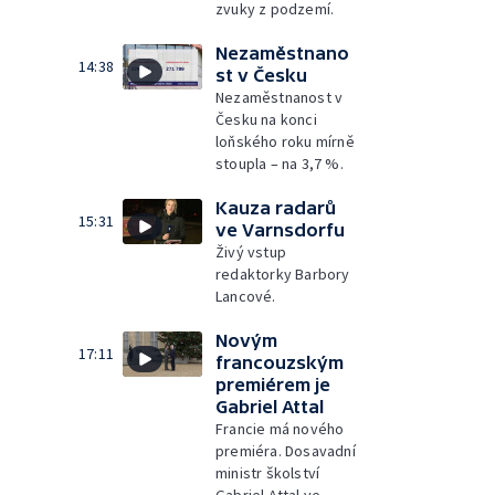
zvuky z podzemí.
Nezaměstnano
14:38
st v Česku
Nezaměstnanost v
Česku na konci
loňského roku mírně
stoupla – na 3,7 %.
Kauza radarů
15:31
ve Varnsdorfu
Živý vstup
redaktorky Barbory
Lancové.
Novým
17:11
francouzským
premiérem je
Gabriel Attal
Francie má nového
premiéra. Dosavadní
ministr školství