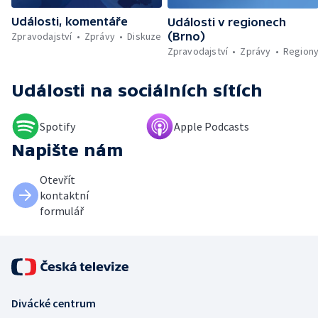
vánoční pohádky pro neslyšící
Události, komentáře
Události v regionech
Zpravodajství
Zprávy
Diskuze
(Brno)
Zpravodajství
Zprávy
Region
Události
na sociálních sítích
Spotify
Apple Podcasts
Napište nám
Otevřít
kontaktní
formulář
Divácké centrum