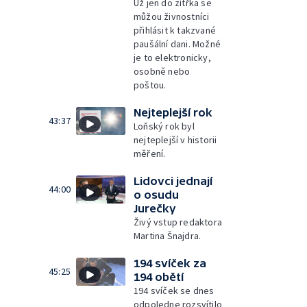
Už jen do zítřka se
můžou živnostníci
přihlásit k takzvané
paušální dani. Možné
je to elektronicky,
osobně nebo
poštou.
Nejteplejší rok
43:37
Loňský rok byl
nejteplejší v historii
měření.
Lidovci jednají
44:00
o osudu
Jurečky
Živý vstup redaktora
Martina Šnajdra.
194 svíček za
45:25
194 obětí
194 svíček se dnes
odpoledne rozsvítilo