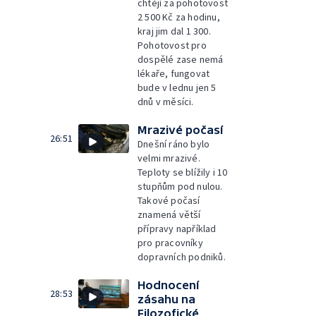
chtějí za pohotovost
2 500 Kč za hodinu,
kraj jim dal 1 300.
Pohotovost pro
dospělé zase nemá
lékaře, fungovat
bude v lednu jen 5
dnů v měsíci.
Mrazivé počasí
26:51
Dnešní ráno bylo
velmi mrazivé.
Teploty se blížily i 10
stupňům pod nulou.
Takové počasí
znamená větší
přípravy například
pro pracovníky
dopravních podniků.
Hodnocení
28:53
zásahu na
Filozofické