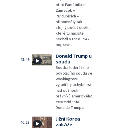
před Památníkem
Zámeček v
Pardubicích –
připomněly tak
stejný počet obětí,
které tu nacisté
nechali v roce 1942
popravit.
Donald Trump u
45:49
soudu
Soudci federálního
odvolacího soudu ve
Washingtonu
vyjádřili pochybnost
nad stížností
právníků amerického
exprezidenta
Donalda Trumpa.
Jižní Korea
46:23
zakáže