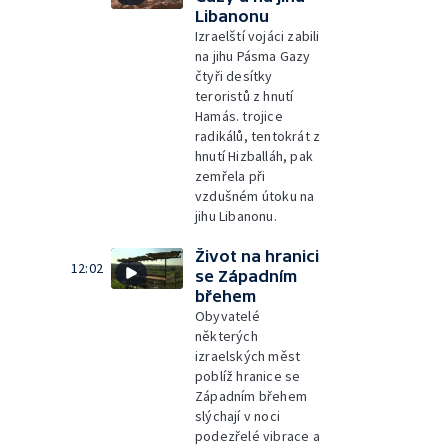
Libanonu
Izraelští vojáci zabili
na jihu Pásma Gazy
čtyři desítky
teroristů z hnutí
Hamás. trojice
radikálů, tentokrát z
hnutí Hizballáh, pak
zemřela při
vzdušném útoku na
jihu Libanonu.
Život na hranici
12:02
se Západním
břehem
Obyvatelé
některých
izraelských měst
poblíž hranice se
Západním břehem
slýchají v noci
podezřelé vibrace a