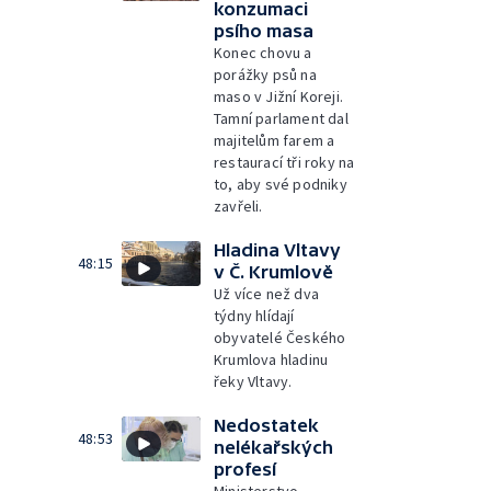
konzumaci
psího masa
Konec chovu a
porážky psů na
maso v Jižní Koreji.
Tamní parlament dal
majitelům farem a
restaurací tři roky na
to, aby své podniky
zavřeli.
Hladina Vltavy
48:15
v Č. Krumlově
Už více než dva
týdny hlídají
obyvatelé Českého
Krumlova hladinu
řeky Vltavy.
Nedostatek
48:53
nelékařských
profesí