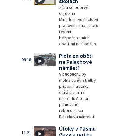
školách
Zítra se poprvé
sejde na
Ministerstvu školství
pracovní skupina pro
řešení
bezpečnostních
opatření na školách.
Pieta za oběti
09:18
na Palachově
náměstí
V budoucnu by
mohla oběti střelby
připomínat taky
stálá pieta na
náměstí. A to při
plánované
rekonstrukci
Palachova náměstí.
Útoky v Pásmu
11:21
Gazy a na jihu