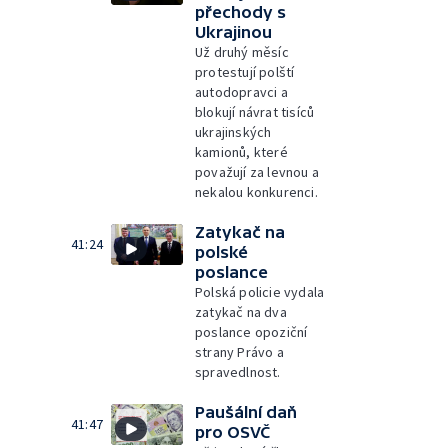
přechody s
Ukrajinou
Už druhý měsíc
protestují polští
autodopravci a
blokují návrat tisíců
ukrajinských
kamionů, které
považují za levnou a
nekalou konkurenci.
Zatykač na
41:24
polské
poslance
Polská policie vydala
zatykač na dva
poslance opoziční
strany Právo a
spravedlnost.
Paušální daň
41:47
pro OSVČ