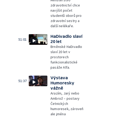
Ministerstvo
zdravotnictví chce
navýšit počet
studentů oborů pro
zdravotní sestry a
další nelékaře.
HaDivadlo slaví
51:01
20 let
Brněnské HaDivadlo
slaví 20 let v
prostorech
funkcionalistické
pasáže Alfa.
Výstava
51:37
Humoresky
vážně
Arazím, Jarý nebo
Ambrož – postavy
Četnických
humoresek, zároveň
ale jména