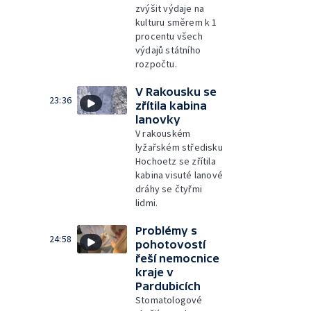
zvýšit výdaje na
kulturu směrem k 1
procentu všech
výdajů státního
rozpočtu.
V Rakousku se
23:36
zřítila kabina
lanovky
V rakouském
lyžařském středisku
Hochoetz se zřítila
kabina visuté lanové
dráhy se čtyřmi
lidmi.
Problémy s
24:58
pohotovostí
řeší nemocnice
kraje v
Pardubicích
Stomatologové