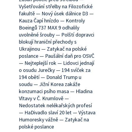
Vyšetřování střelby na Filozofické
fakultě — Nový úsek dálnice D3 —
Kauza Čapí hnízdo — Kontroly
Boeingů 737 MAX 9 odhalily
uvolněné šrouby — Polští dopravci
blokují hraniční přechody s
Ukrajinou — Zatykač na polské
poslance — Paušální daň pro OSVČ
— Nejteplejší rok — Lidovci jednají
o osudu Jurečky — 194 svíček za
194 obětí — Donald Trump u
soudu — Jižní Korea zakáže
konzumaci psího masa — Hladina
Vltavy v Č. Krumlově —
Nedostatek nelékařských profesí
— HaDivadlo slaví 20 let — Výstava
Humoresky vážně — Zatykač na
polské poslance