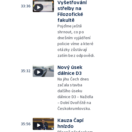
Vyšetřování
33:36
střelby na
Filozofické
fakultě
Pojďme ještě
shrnout, co po
dnešním vyjádření
policie víme a které
otázky zůstávají
zatím bez odpovědi.
Nový úsek
35:32
dálnice D3
Na jihu Čech dnes
začala stavba
dalšího úseku
dálnice D3 – Nažidla
– Dolní Dvořiště na
Českokrumlovsku.
Kauza Čapí
35:56
hnízdo