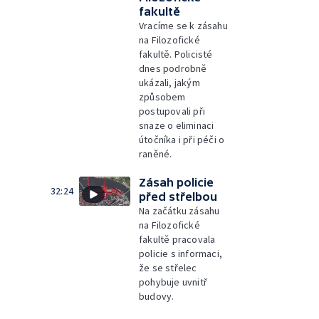
fakultě
Vracíme se k zásahu
na Filozofické
fakultě. Policisté
dnes podrobně
ukázali, jakým
způsobem
postupovali při
snaze o eliminaci
útočníka i při péči o
raněné.
Zásah policie
32:24
před střelbou
Na začátku zásahu
na Filozofické
fakultě pracovala
policie s informaci,
že se střelec
pohybuje uvnitř
budovy.