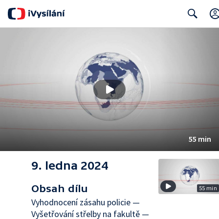
Search
55 min
9. ledna 2024
Obsah dílu
55 min
Vyhodnocení zásahu policie —
Vyšetřování střelby na fakultě —