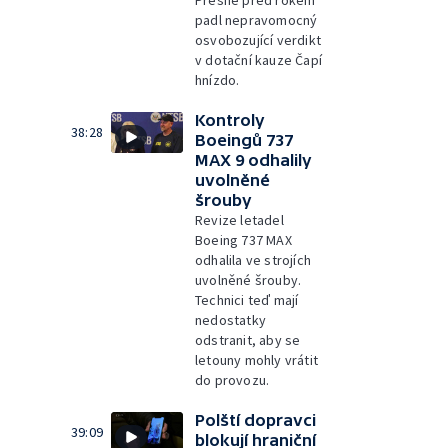
Přesně před rokem
padl nepravomocný
osvobozující verdikt
v dotační kauze Čapí
hnízdo.
Kontroly
38:28
Boeingů 737
MAX 9 odhalily
uvolněné
šrouby
Revize letadel
Boeing 737 MAX
odhalila ve strojích
uvolněné šrouby.
Technici teď mají
nedostatky
odstranit, aby se
letouny mohly vrátit
do provozu.
Polští dopravci
39:09
blokují hraniční