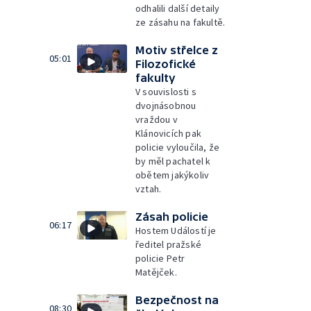
odhalili další detaily
ze zásahu na fakultě.
Motiv střelce z
05:01
Filozofické
fakulty
V souvislosti s
dvojnásobnou
vraždou v
Klánovicích pak
policie vyloučila, že
by měl pachatel k
obětem jakýkoliv
vztah.
Zásah policie
06:17
Hostem Událostí je
ředitel pražské
policie Petr
Matějček.
Bezpečnost na
08:30