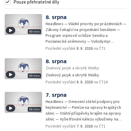
Pouze přehratelné díly
8. srpna
Headlines — Vládní priority po prázdninách —
Zákony čekající na projednání Senátem —
49 min
Program srpnové schůze Senátu a
Poslanecké sněmovny — Volodymyr
Zelenskyj jednal poprvé v Bělehradě —
Poslední vysílání
8. 8. 2026
na ČT1
Útoky na lodě v Černém moři — Tresty za
provoz nelegálních domovů pro seniory —
8. srpna
Populace Česka stárne — Čekací lhůty na
Znakový jazyk a skryté titulky
přijetí do domovů pro seniory — Tisza
Znakový jazyk a skryté titulky
49 min
vybrala kandidáta na prezidenta — Tréninky
Poslední vysílání
8. 8. 2026
na ČT24
soutěžních párů StarDance — Následky
tajfunu Dolphin — Pád dronu v Bulharsku —
Prahou prošel průvod hrdosti na podporu
7. srpna
sexuálních menšin — Snazší vrácení zboží —
Headlines — Omezení státní podpory pro
Pátrání na jezeře Most — Bezpečnost na
hejtmanství — Peníze na opravy krajských
54 min
paddleboardech — Češi hledají chladnější
silnic — Státní příspěvky krajům na opravy
destinace — Kolik zaplatí Češi za dovolenou
silnic — Vyšetřování nálezu výbušniny na
— Cestování se zvířaty — Turistický nápor na
letišti v Lipsku — Pasové kontroly spojů mezi
Poslední vysílání
7. 8. 2026
na ČT1
Šumavu — Demolice budovy ve Zlíně —
Španělskem a Itálii — Demolice vyhořelé