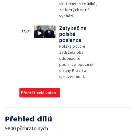
skutečných četníků,
ze kterých seriál
vychází.
Zatykač na
53:21
polské
poslance
Polská policie
zadržela oba
odsouzené
poslance opoziční
strany Právo a
spravedlnost.
Přehrát celé video
Přehled dílů
9800 přehratelných