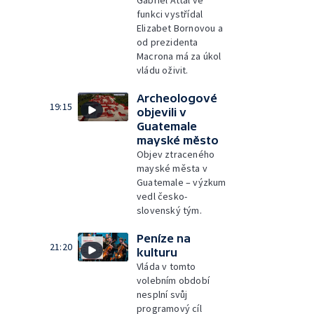
Gabriel Attal ve
funkci vystřídal
Elizabet Bornovou a
od prezidenta
Macrona má za úkol
vládu oživit.
Archeologové
19:15
objevili v
Guatemale
mayské město
Objev ztraceného
mayské města v
Guatemale – výzkum
vedl česko-
slovenský tým.
Peníze na
21:20
kulturu
Vláda v tomto
volebním období
nesplní svůj
programový cíl