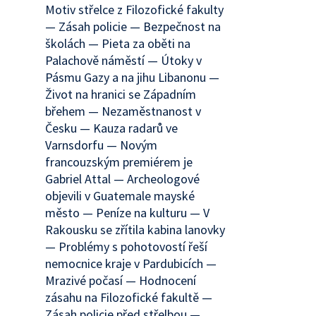
Motiv střelce z Filozofické fakulty
— Zásah policie — Bezpečnost na
školách — Pieta za oběti na
Palachově náměstí — Útoky v
Pásmu Gazy a na jihu Libanonu —
Život na hranici se Západním
břehem — Nezaměstnanost v
Česku — Kauza radarů ve
Varnsdorfu — Novým
francouzským premiérem je
Gabriel Attal — Archeologové
objevili v Guatemale mayské
město — Peníze na kulturu — V
Rakousku se zřítila kabina lanovky
— Problémy s pohotovostí řeší
nemocnice kraje v Pardubicích —
Mrazivé počasí — Hodnocení
zásahu na Filozofické fakultě —
Zásah policie před střelbou —