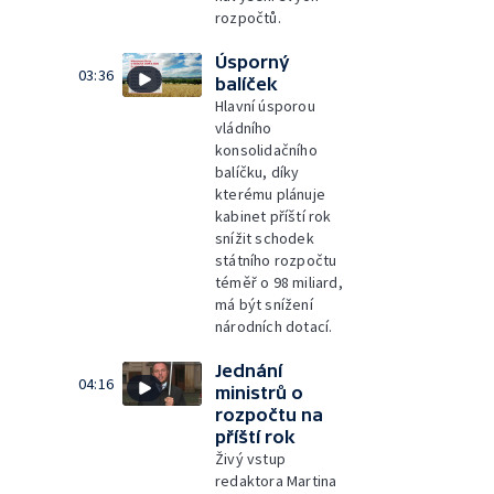
rozpočtů.
Úsporný
03:36
balíček
Hlavní úsporou
vládního
konsolidačního
balíčku, díky
kterému plánuje
kabinet příští rok
snížit schodek
státního rozpočtu
téměř o 98 miliard,
má být snížení
národních dotací.
Jednání
04:16
ministrů o
rozpočtu na
příští rok
Živý vstup
redaktora Martina