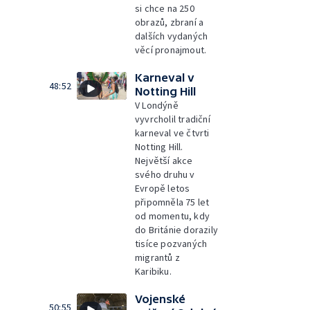
si chce na 250
obrazů, zbraní a
dalších vydaných
věcí pronajmout.
Karneval v
48:52
Notting Hill
V Londýně
vyvrcholil tradiční
karneval ve čtvrti
Notting Hill.
Největší akce
svého druhu v
Evropě letos
připomněla 75 let
od momentu, kdy
do Británie dorazily
tisíce pozvaných
migrantů z
Karibiku.
Vojenské
50:55