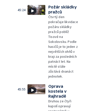
Požár skládky
45:24
pražců
Čtvrtý den
pokračuje likvidace
požáru skládky
pražců poblíž
Tisové na
Sokolovsku. Podle
hasičů je to jeden z
největších ohňů v
kraji za posledních
patnáct let. Na
místě stále
zůstává dvanáct
jednotek.
Oprava
45:55
kostela v
Rajhradě
Druhou ze čtyři
kupolí opravují
restaurátoři v