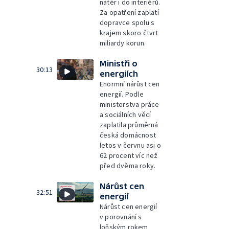
nátěr i do interiérů.
Za opatření zaplatí
dopravce spolu s
krajem skoro čtvrt
miliardy korun.
Ministři o
30:13
energiích
Enormní nárůst cen
energií. Podle
ministerstva práce
a sociálních věcí
zaplatila průměrná
česká domácnost
letos v červnu asi o
62 procent víc než
před dvěma roky.
Nárůst cen
32:51
energií
Nárůst cen energií
v porovnání s
loňským rokem