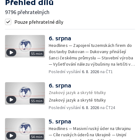
Přehled dílů
9796 přehratelných
Pouze přehratelné díly
6. srpna
Headlines — Zapojení tuzemskách firem do
dostavby Dukovan — Dukovany přinášejí
55 min
šanci českému průmyslu — Stavební výroba
— Vyšetřování nálezu výbušniny na letišti v
Lipsku — Bourání torza vyhořelé budovy ve
Poslední vysílání
6. 8. 2026
na ČT1
Zlíně — Kritické sucho v Evropě —
Omezování spotřeby vody v Jihlavě — Čistý
6. srpna
zisk bank — Jednání o ukončení bojů na
Znakový jazyk a skryté titulky
Blízkém východě — Opakované údery na
Znakový jazyk a skryté titulky
55 min
jižní Libanon — Přibylo zásahů horské služby
Poslední vysílání
6. 8. 2026
na ČT24
— Bezpečnostní opatření kvůli Evropské lize
— Český film Volklore získal studentského
Oscara — Doživotní trest pro Afghánce —
5. srpna
Slevy na jízdném — Aktualizace plánu
Headlines — Masivní ruský úder na Ukrajinu
adaptace na klimatické změny — Letošní
— Cíle ruských úderů na Ukrajině — Unijní
54 min
teplotní rekordy — Škody po nočních