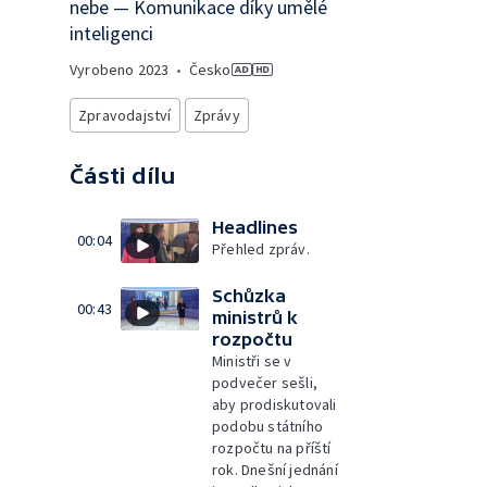
nebe — Komunikace díky umělé
inteligenci
Vyrobeno
2023
•
Česko
Zpravodajství
Zprávy
Části dílu
Headlines
00:04
Přehled zpráv.
Schůzka
00:43
ministrů k
rozpočtu
Ministři se v
podvečer sešli,
aby prodiskutovali
podobu státního
rozpočtu na příští
rok. Dnešní jednání