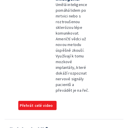
Umělá inteligence
pomáhá lidem po
mrtvici nebo s
roztroušenou
sklerózou lépe
komunikovat.
Američtí vědci už
novou metodu
úspěšně zkouší.
Využívají k tomu
mozkové
implantáty, které
dokáží rozpoznat
nervové signály
pacientů a
převádět je na řeč.
Přehrát celé video