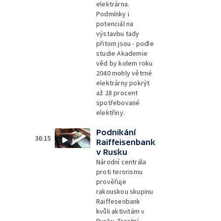
elektrárna.
Podmínky i
potenciál na
výstavbu tady
přitom jsou - podle
studie Akademie
věd by kolem roku
2040 mohly větrné
elektrárny pokrýt
až 28 procent
spotřebované
elektřiny.
Podnikání
36:15
Raiffeisenbank
v Rusku
Národní centrála
proti terorismu
prověřuje
rakouskou skupinu
Raiffesenbank
kvůli aktivitám v
Rusku. Trestní