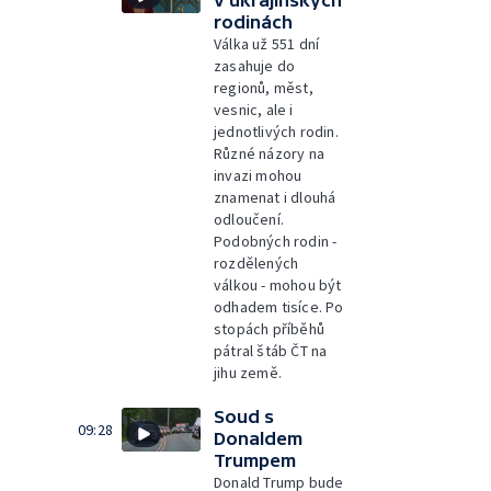
rodinách
Válka už 551 dní
zasahuje do
regionů, měst,
vesnic, ale i
jednotlivých rodin.
Různé názory na
invazi mohou
znamenat i dlouhá
odloučení.
Podobných rodin -
rozdělených
válkou - mohou být
odhadem tisíce. Po
stopách příběhů
pátral štáb ČT na
jihu země.
Soud s
09:28
Donaldem
Trumpem
Donald Trump bude