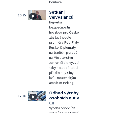
Poulové.
Setkání
16:35
velvyslanců
Největší
bezpečnostní
hrozbou pro Česko
zůstává podle
premiéra Petr Fialy
Rusko. Diplomaty
na tradiční poradě
na Ministerstvu
zahraničí ale vyzval
taky k ostražitosti
před kroky Číny -
kvůli mocenským
ambicím Pekingu.
Odhad výroby
17:16
osobních aut v
ČR
Výroba osobních
aut v Česku stoupá