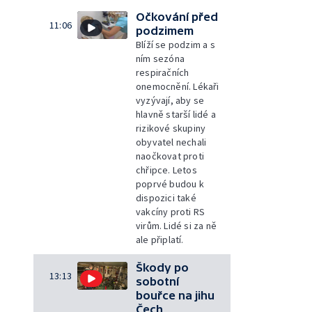
Očkování před
11:06
podzimem
Blíží se podzim a s
ním sezóna
respiračních
onemocnění. Lékaři
vyzývají, aby se
hlavně starší lidé a
rizikové skupiny
obyvatel nechali
naočkovat proti
chřipce. Letos
poprvé budou k
dispozici také
vakcíny proti RS
virům. Lidé si za ně
ale připlatí.
Škody po
13:13
sobotní
bouřce na jihu
Čech