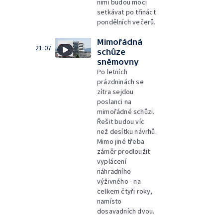
nimi budou moci
setkávat po třináct
pondělních večerů.
Mimořádná
21:07
schůze
sněmovny
Po letních
prázdninách se
zítra sejdou
poslanci na
mimořádné schůzi.
Řešit budou víc
než desítku návrhů.
Mimo jiné třeba
záměr prodloužit
vyplácení
náhradního
výživného - na
celkem čtyři roky,
namísto
dosavadních dvou.