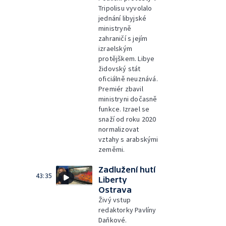
Tripolisu vyvolalo
jednání libyjské
ministryně
zahraničí s jejím
izraelským
protějškem. Libye
židovský stát
oficiálně neuznává.
Premiér zbavil
ministryni dočasně
funkce. Izrael se
snaží od roku 2020
normalizovat
vztahy s arabskými
zeměmi.
Zadlužení hutí
43:35
Liberty
Ostrava
Živý vstup
redaktorky Pavlíny
Daňkové.