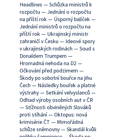
Headlines — Schůzka ministrů k
rozpočtu — Jednání o rozpočtu
na příští rok — Úsporný balíček —
Jednání ministrů o rozpočtu na
příští rok — Ukrajinský ministr
zahraničí v Česku — Ideové spory
v ukrajinských rodinách — Soud s
Donaldem Trumpem —
Hromadná nehoda na D2 —
Očkování před podzimem —
Škody po sobotní bouřce na jihu
Čech — Následky bouřek a platné
výstrahy — Setkání velvyslanců —
Odhad výroby osobních aut v ČR
— Stížnosti obviněných Slováků
proti stíhání — Oktopus: nová
krimisérie ČT — Mimořádná
schůze sněmovny — Skandál kvůli
polibku šampionce — Škoda po