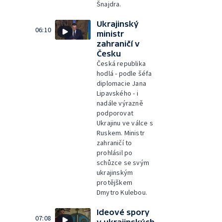
Šnajdra.
Ukrajinský
06:10
ministr
zahraničí v
Česku
Česká republika
hodlá - podle šéfa
diplomacie Jana
Lipavského - i
nadále výrazně
podporovat
Ukrajinu ve válce s
Ruskem. Ministr
zahraničí to
prohlásil po
schůzce se svým
ukrajinským
protějškem
Dmytro Kulebou.
Ideové spory
07:08
v ukrajinských