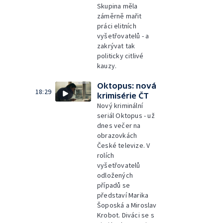
Skupina měla
záměrně mařit
práci elitních
vyšetřovatelů - a
zakrývat tak
politicky citlivé
kauzy.
Oktopus: nová
18:29
krimisérie ČT
Nový kriminální
seriál Oktopus - už
dnes večer na
obrazovkách
České televize. V
rolích
vyšetřovatelů
odložených
případů se
představí Marika
Šoposká a Miroslav
Krobot. Diváci se s