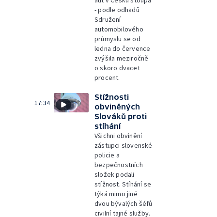
- podle odhadů
Sdružení
automobilového
průmyslu se od
ledna do července
zvýšila meziročně
o skoro dvacet
procent.
Stížnosti
17:34
obviněných
Slováků proti
stíhání
Všichni obvinění
zástupci slovenské
policie a
bezpečnostních
složek podali
stížnost. Stíhání se
týká mimo jiné
dvou bývalých šéfů
civilní tajné služby.