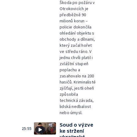
Škoda po požáru v
Otrokovicích je
předběžně 90
milionů korun –
policie dokončila
ohledání objektu s
obchody a dílnami,
který začal hořet
ve středu ráno. V
jednu chvíli platil i
zvláštní stupeň
poplachu a
zasahovalo na 200
hasičů. Kriminalisté
zjišťují, jestli oheň
způsobila
technická závada,
lidská nedbalost
nebo úmysl.
Soud o výzve
25:55
ke stržení
ukrajinské