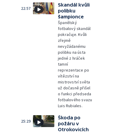
Skandál kvůli
22:57
polibku
šampionce
Španělský
fotbalový skandál
pokračuje. Kvůli
zřejmě
nevyžádanému
polibku na ústa
jedné z hráček
tamní
reprezentace po
vítězství na
mistrovství světa
už dočasně přišel
o funkci předseda
fotbalového svazu
Luis Rubiales.
Škoda po
25:29
požáru v
Otrokovicích