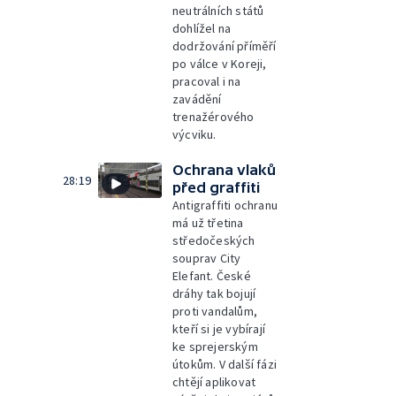
neutrálních států
dohlížel na
dodržování příměří
po válce v Koreji,
pracoval i na
zavádění
trenažérového
výcviku.
Ochrana vlaků
28:19
před graffiti
Antigraffiti ochranu
má už třetina
středočeských
souprav City
Elefant. České
dráhy tak bojují
proti vandalům,
kteří si je vybírají
ke sprejerským
útokům. V další fázi
chtějí aplikovat