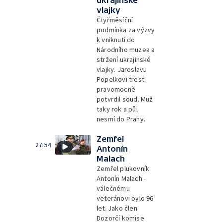
vlajky
Čtyřměsíční
podmínka za výzvy
k vniknutí do
Národního muzea a
stržení ukrajinské
vlajky. Jaroslavu
Popelkovi trest
pravomocně
potvrdil soud. Muž
taky rok a půl
nesmí do Prahy.
Zemřel
27:54
Antonín
Malach
Zemřel plukovník
Antonín Malach -
válečnému
veteránovi bylo 96
let. Jako člen
Dozorčí komise