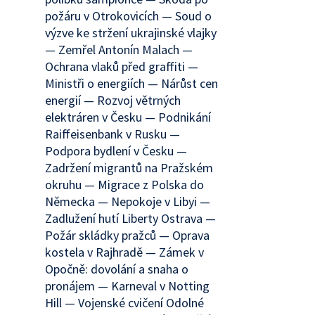
požáru v Otrokovicích — Soud o
výzve ke stržení ukrajinské vlajky
— Zemřel Antonín Malach —
Ochrana vlaků před graffiti —
Ministři o energiích — Nárůst cen
energií — Rozvoj větrných
elektráren v Česku — Podnikání
Raiffeisenbank v Rusku —
Podpora bydlení v Česku —
Zadržení migrantů na Pražském
okruhu — Migrace z Polska do
Německa — Nepokoje v Libyi —
Zadlužení hutí Liberty Ostrava —
Požár skládky pražců — Oprava
kostela v Rajhradě — Zámek v
Opočně: dovolání a snaha o
pronájem — Karneval v Notting
Hill — Vojenské cvičení Odolné