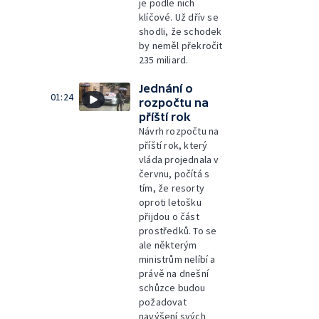
je podle nich
klíčové. Už dřív se
shodli, že schodek
by neměl překročit
235 miliard.
Jednání o
01:24
rozpočtu na
příští rok
Návrh rozpočtu na
příští rok, který
vláda projednala v
červnu, počítá s
tím, že resorty
oproti letošku
přijdou o část
prostředků. To se
ale některým
ministrům nelíbí a
právě na dnešní
schůzce budou
požadovat
navýšení svých