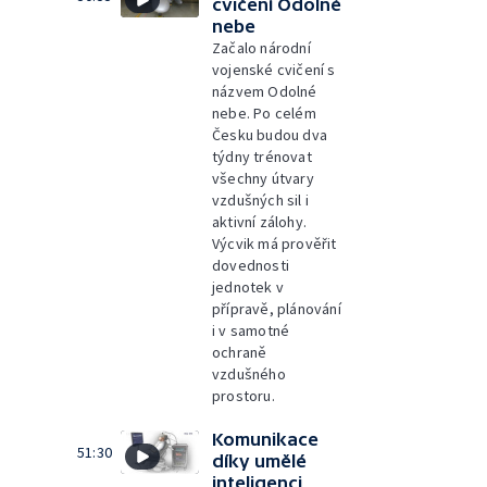
cvičení Odolné
nebe
Začalo národní
vojenské cvičení s
názvem Odolné
nebe. Po celém
Česku budou dva
týdny trénovat
všechny útvary
vzdušných sil i
aktivní zálohy.
Výcvik má prověřit
dovednosti
jednotek v
přípravě, plánování
i v samotné
ochraně
vzdušného
prostoru.
Komunikace
51:30
díky umělé
inteligenci