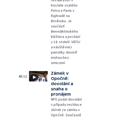
Kostele svatého
Petra a Pavla v
Rajhradě na
Brněnsku. Je
součástí
Benediktinského
kláštera a pochází
z 18. století. Věřící
a návštěvníci
památky dovnitř
mohou bez
omezení.
Zámek v
48:12
Opočně:
dovolání a
snaha o
pronájem
NPÚ podal dovolání
v případu restituce
sbírek ze zámku v
Opočně. Současně