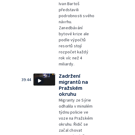
Ivan Bartoš
představili
podrobnosti svého
návrhu.
Zanedbávání
bytové krize ale
podle výpočtů
resortů stojí
rozpočet každý
rok víc než 4
miliardy.
Zadržení
39:44
migrantů na
Pražském
okruhu
Migranty ze Sýrie
odhalila v minulém
týdnu policie ve
voze na Pražském
okruhu. Řidič se
začal chovat