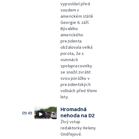
vypovídat před
soudem v
americkém státě
Georgie 6. září.
Bývalého
amerického
prezidenta
obžalovala velká
porota, že s
osmnácti
spolupracovníky
se snažil zvrátit
svou porážku v
prezidentských
volbách před třemi
lety.
Hromadná
09:49
nehoda na D2
ŽIvý vstup
redaktorky Heleny
Ondřejové.