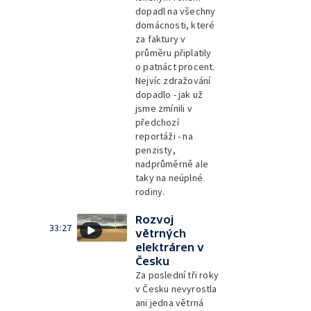
dopadl na všechny
domácnosti, které
za faktury v
průměru připlatily
o patnáct procent.
Nejvíc zdražování
dopadlo - jak už
jsme zmínili v
předchozí
reportáži - na
penzisty,
nadprůměrně ale
taky na neúplné
rodiny.
Rozvoj
33:27
větrných
elektráren v
Česku
Za poslední tři roky
v Česku nevyrostla
ani jedna větrná