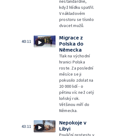
nestandardně,
když hlídku spatřil.
V nákladovém
prostoru se tísnilo
dvacet mužů.
Migrace z
40:11
Polska do
Německa
Tlak na východní
hranici Polska
roste. Za poslední
měsíce se ji
pokusilo zdolat na
20 000 lidí - o
pětinu víc než celý
loňský rok.
Většinou míří do
Německa.
Nepokoje v
43:11
Libyi
Pouliční protesty v