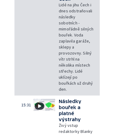
Lidé na jihu Čech i
dnes odstraňovali
následky
sobotních -
mimořádně silných
bouřek. Voda
zaplavila garáže,
sklepy a
provozovny. Silný
vítr strhl na
několika místech
střechy. Lidé
uklízejí po
bouřkách už druhý
den.
Následky
15:31
bouřek a
platné
výstrahy
Živý vstup
redaktorky Blanky