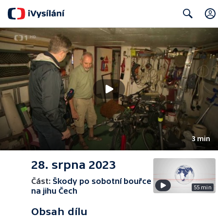
Search
3 min
28. srpna 2023
Část:
Škody po sobotní bouřce
55 min
na jihu Čech
Obsah dílu