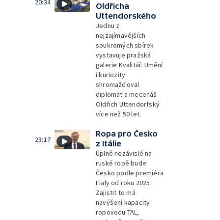
20:34
Oldřicha
Uttendorského
Jednu z
nejzajímavějších
soukromých sbírek
vystavuje pražská
galerie Kvalitář. Umění
i kuriozity
shromažďoval
diplomat a mecenáš
Oldřich Uttendorfský
více než 50 let.
Ropa pro Česko
23:17
z Itálie
Úplně nezávislé na
ruské ropě bude
Česko podle premiéra
Fialy od roku 2025.
Zajistit to má
navýšení kapacity
ropovodu TAL,