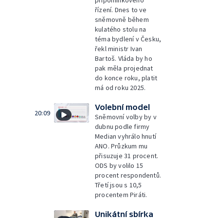
řízení. Dnes to ve
sněmovně během
kulatého stolu na
téma bydlení v Česku,
řekl ministr Ivan
Bartoš. Vláda by ho
pak měla projednat
do konce roku, platit
má od roku 2025.
Volební model
20:09
Sněmovní volby by v
dubnu podle firmy
Median vyhrálo hnutí
ANO. Průzkum mu
přisuzuje 31 procent.
ODS by volilo 15
procent respondentů.
Třetí jsou s 10,5
procentem Piráti.
Unikátní sbírka