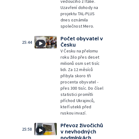
vedoucího z Itálie.
Uzavření dohody na
projektu TAL-PLUS
dnes oznámila
společnost Mero.
Počet obyvatel v
25:44
Česku
V Česku na přelomu
roku žilo přes deset
milionů osm set tisíc
lidi. Za 12 měsíců
přibyla skoro tři
procenta obyvatel -
přes 300 tisíc. Do čísel
statistici promítli
příchod Ukrajinců,
kteří utekli před
ruskou invazí.
Převoz živočichů
25:58
v nevhodných
podmínkách