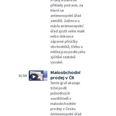
příklady potravin, na
které se
antimonopolní úřad
zaměřil. Zatímco u
másla antimonopolní
úřad zjistil velmi malé
nebo dokonce
záporné přirážky
obchodníků, třeba u
mléka jsou podle jeho
zjištění stabilně
vysoké.
Maloobchodní
31:59
prodej v ČR
Tento graf ukazuje
tržní podíl
jednotlivých
soutěžitelů v
maloobchodním
prodeji v Česku.
Antimonopolní úřad