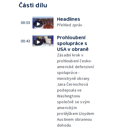
Části dílu
Headlines
00:03
Přehled zpráv.
Prohloubení
00:43
spolupráce s
USA v obraně
Zásadní krok v
prohloubení česko-
americké defenzivní
spolupráce -
ministryně obrany
Jana Černochová
podepsala ve
Washingtonu
společně se svým
americkým
protějškem Lloydem
Austinem obrannou
dohodu.