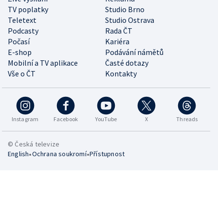
TV poplatky
Studio Brno
Teletext
Studio Ostrava
Podcasty
Rada ČT
Počasí
Kariéra
E-shop
Podávání námětů
Mobilní a TV aplikace
Časté dotazy
Vše o ČT
Kontakty
Instagram
Facebook
YouTube
X
Threads
© Česká televize
•
•
English
Ochrana soukromí
Přístupnost