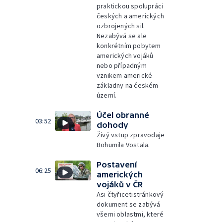
praktickou spolupráci
českých a amerických
ozbrojených sil.
Nezabývá se ale
konkrétním pobytem
amerických vojáků
nebo případným
vznikem americké
základny na českém
území.
Účel obranné
03:52
dohody
Živý vstup zpravodaje
Bohumila Vostala.
Postavení
06:25
amerických
vojáků v ČR
Asi čtyřicetistránkový
dokument se zabývá
všemi oblastmi, které