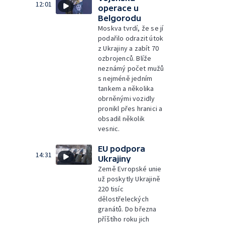
12:01
operace u
Belgorodu
Moskva tvrdí, že se jí
podařilo odrazit útok
z Ukrajiny a zabít 70
ozbrojenců. Blíže
neznámý počet mužů
s nejméně jedním
tankem a několika
obrněnými vozidly
pronikl přes hranici a
obsadil několik
vesnic.
EU podpora
14:31
Ukrajiny
Země Evropské unie
už poskytly Ukrajině
220 tisíc
dělostřeleckých
granátů. Do března
příštího roku jich