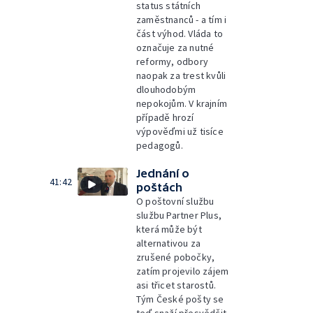
status státních
zaměstnanců - a tím i
část výhod. Vláda to
označuje za nutné
reformy, odbory
naopak za trest kvůli
dlouhodobým
nepokojům. V krajním
případě hrozí
výpověďmi už tisíce
pedagogů.
Jednání o
41:42
poštách
O poštovní službu
službu Partner Plus,
která může být
alternativou za
zrušené pobočky,
zatím projevilo zájem
asi třicet starostů.
Tým České pošty se
teď snaží přesvědčit