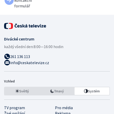
kontaktní
formulář
Divácké centrum
každý všední den:
8:00—16:00 hodin
261 136 113
info@ceskatelevize.cz
Vzhled
Světlý
Tmavý
Systém
TV program
Pro média
Živé vysílání
Reklama