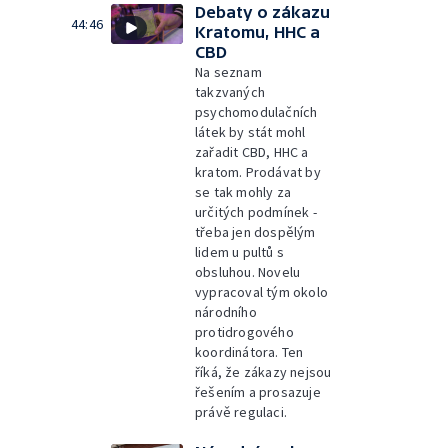
Debaty o zákazu
44:46
Kratomu, HHC a
CBD
Na seznam
takzvaných
psychomodulačních
látek by stát mohl
zařadit CBD, HHC a
kratom. Prodávat by
se tak mohly za
určitých podmínek -
třeba jen dospělým
lidem u pultů s
obsluhou. Novelu
vypracoval tým okolo
národního
protidrogového
koordinátora. Ten
říká, že zákazy nejsou
řešením a prosazuje
právě regulaci.