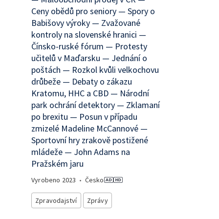
Ceny obědů pro seniory — Spory o
Babišovy výroky — Zvažované
kontroly na slovenské hranici —
Čínsko-ruské fórum — Protesty
učitelů v Maďarsku — Jednání o
poštách — Rozkol kvůli velkochovu
drůbeže — Debaty o zákazu
Kratomu, HHC a CBD — Národní
park ochrání detektory — Zklamaní
po brexitu — Posun v případu
zmizelé Madeline McCannové —
Sportovní hry zrakově postižené
mládeže — John Adams na
Pražském jaru
Vyrobeno
2023
•
Česko
Zpravodajství
Zprávy