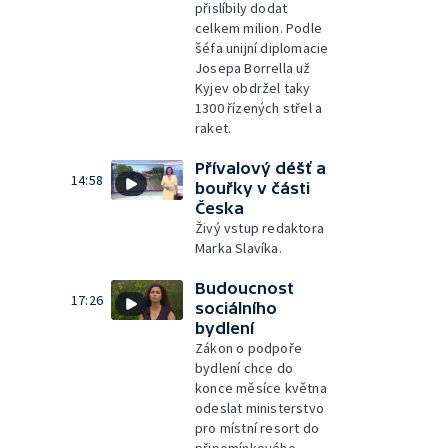
přislíbily dodat
celkem milion. Podle
šéfa unijní diplomacie
Josepa Borrella už
Kyjev obdržel taky
1300 řízených střel a
raket.
Přívalový déšť a
14:58
bouřky v části
Česka
Živý vstup redaktora
Marka Slavíka.
Budoucnost
17:26
sociálního
bydlení
Zákon o podpoře
bydlení chce do
konce měsíce května
odeslat ministerstvo
pro místní resort do
připomínkového