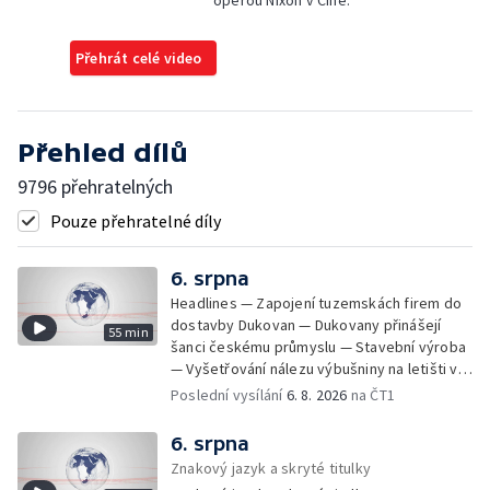
Přehrát celé video
Přehled dílů
9796 přehratelných
Pouze přehratelné díly
6. srpna
Headlines — Zapojení tuzemskách firem do
dostavby Dukovan — Dukovany přinášejí
55 min
šanci českému průmyslu — Stavební výroba
— Vyšetřování nálezu výbušniny na letišti v
Lipsku — Bourání torza vyhořelé budovy ve
Poslední vysílání
6. 8. 2026
na ČT1
Zlíně — Kritické sucho v Evropě —
Omezování spotřeby vody v Jihlavě — Čistý
6. srpna
zisk bank — Jednání o ukončení bojů na
Znakový jazyk a skryté titulky
Blízkém východě — Opakované údery na