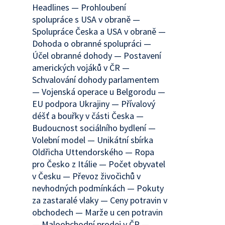
Headlines — Prohloubení
spolupráce s USA v obraně —
Spolupráce Česka a USA v obraně —
Dohoda o obranné spolupráci —
Účel obranné dohody — Postavení
amerických vojáků v ČR —
Schvalování dohody parlamentem
— Vojenská operace u Belgorodu —
EU podpora Ukrajiny — Přívalový
déšť a bouřky v části Česka —
Budoucnost sociálního bydlení —
Volební model — Unikátní sbírka
Oldřicha Uttendorského — Ropa
pro Česko z Itálie — Počet obyvatel
v Česku — Převoz živočichů v
nevhodných podmínkách — Pokuty
za zastaralé vlaky — Ceny potravin v
obchodech — Marže u cen potravin
— Maloobchodní prodej v ČR —