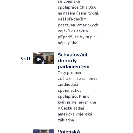
se vojenské
spolupráce ČR a USA
na našem území týkají.
Řeší především
postavení amerických
vojáků v Česku v
případě, že by tu plnili
nějaký úkol.
Schvalování
07:11
dohody
parlamentem
Taky premiér
zdůraznil, že smlouva
zjednoduší
spojeneckou
spolupráci. Přímo
kvůli ní ale nevznikne
v Česku žádná
americká vojenská
základna.
Vojenská