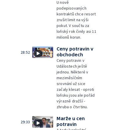
U nově
podepisovaných
kontraktů chce resort
zrušit limit na výši
pokut. V součtu za
loňský rok činily asi 11
milionů korun.
Ceny potravin v
28:52
obchodech
Ceny potravin v
Událostech ještě
jednou. Některé v
meziměsíčním
srovnání už sice
začaly klesat - oproti
loňsku jsou ale pořád
výrazně dražší -
zhruba o čtvrtinu.
Marže u cen
29:33
potravin
A tady konkrétní