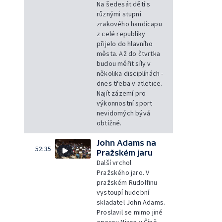
Na šedesát dětí s
různými stupni
zrakového handicapu
z celé republiky
přijelo do hlavního
města. Až do čtvrtka
budou měřit síly v
několika disciplínách -
dnes třeba v atletice.
Najít zázemí pro
výkonnostní sport
nevidomých bývá
obtížné.
John Adams na
52:35
Pražském jaru
Další vrchol
Pražského jaro. V
pražském Rudolfinu
vystoupí hudební
skladatel John Adams.
Proslavil se mimo jiné
operou Nixon v Číně.