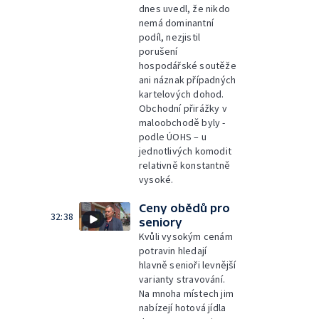
dnes uvedl, že nikdo
nemá dominantní
podíl, nezjistil
porušení
hospodářské soutěže
ani náznak případných
kartelových dohod.
Obchodní přirážky v
maloobchodě byly -
podle ÚOHS – u
jednotlivých komodit
relativně konstantně
vysoké.
Ceny obědů pro
32:38
seniory
Kvůli vysokým cenám
potravin hledají
hlavně senioři levnější
varianty stravování.
Na mnoha místech jim
nabízejí hotová jídla