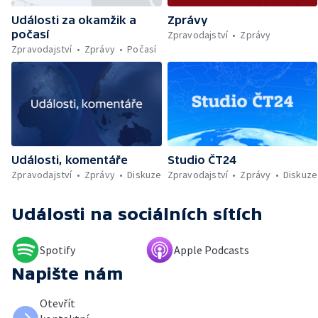
holocaustu — Sucho a nedostatek vody —
Události za okamžik a
Zprávy
Dopravní komplikace v Ostravě —
počasí
Rekonstrukce vily Marty po požáru
Zpravodajství
Zprávy
Zpravodajství
Zprávy
Počasí
Události, komentáře
Studio ČT24
Zpravodajství
Zprávy
Diskuze
Zpravodajství
Zprávy
Diskuze
Události
na sociálních sítích
Spotify
Apple Podcasts
Napište nám
Otevřít