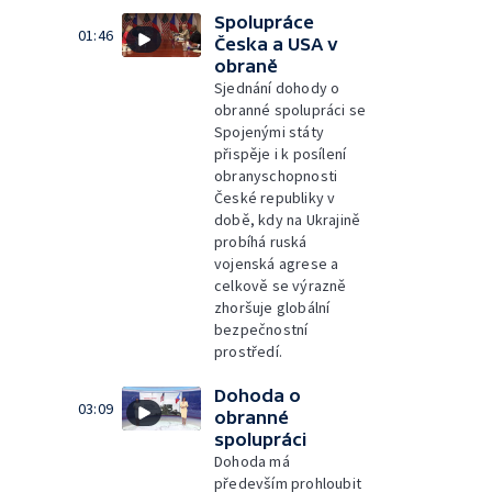
Spolupráce
01:46
Česka a USA v
obraně
Sjednání dohody o
obranné spolupráci se
Spojenými státy
přispěje i k posílení
obranyschopnosti
České republiky v
době, kdy na Ukrajině
probíhá ruská
vojenská agrese a
celkově se výrazně
zhoršuje globální
bezpečnostní
prostředí.
Dohoda o
03:09
obranné
spolupráci
Dohoda má
především prohloubit