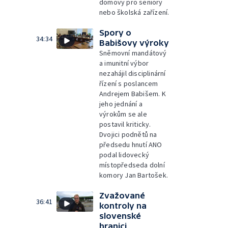
domovy pro seniory
nebo školská zařízení.
Spory o
34:34
Babišovy výroky
Sněmovní mandátový
a imunitní výbor
nezahájil disciplinární
řízení s poslancem
Andrejem Babišem. K
jeho jednání a
výrokům se ale
postavil kriticky.
Dvojici podnětů na
předsedu hnutí ANO
podal lidovecký
místopředseda dolní
komory Jan Bartošek.
Zvažované
36:41
kontroly na
slovenské
hranici