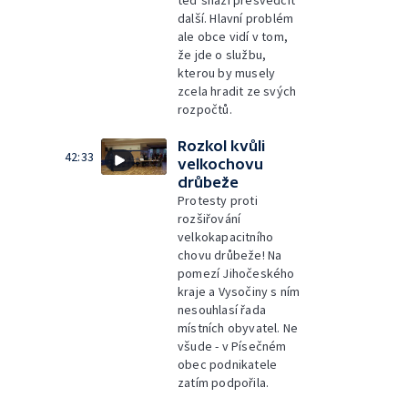
další. Hlavní problém
ale obce vidí v tom,
že jde o službu,
kterou by musely
zcela hradit ze svých
rozpočtů.
Rozkol kvůli
42:33
velkochovu
drůbeže
Protesty proti
rozšiřování
velkokapacitního
chovu drůbeže! Na
pomezí Jihočeského
kraje a Vysočiny s ním
nesouhlasí řada
místních obyvatel. Ne
všude - v Písečném
obec podnikatele
zatím podpořila.