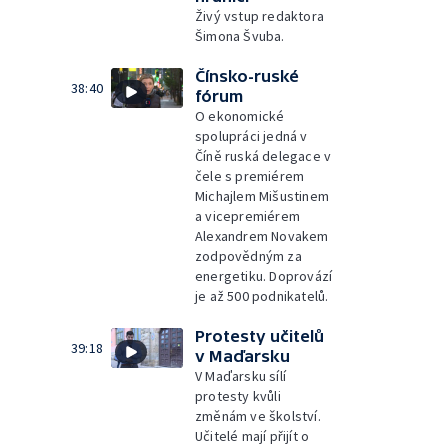
Živý vstup redaktora
Šimona Švuba.
Čínsko-ruské
38:40
fórum
O ekonomické
spolupráci jedná v
Číně ruská delegace v
čele s premiérem
Michajlem Mišustinem
a vicepremiérem
Alexandrem Novakem
zodpovědným za
energetiku. Doprovází
je až 500 podnikatelů.
Protesty učitelů
39:18
v Maďarsku
V Maďarsku sílí
protesty kvůli
změnám ve školství.
Učitelé mají přijít o