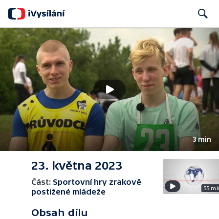
Search
3 min
23. května 2023
Část:
Sportovní hry zrakově
55 mi
postižené mládeže
Obsah dílu