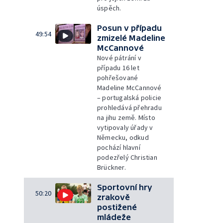
úspěch.
Posun v případu
49:54
zmizelé Madeline
McCannové
Nové pátrání v
případu 16 let
pohřešované
Madeline McCannové
– portugalská policie
prohledává přehradu
na jihu země. Místo
vytipovaly úřady v
Německu, odkud
pochází hlavní
podezřelý Christian
Brückner.
Sportovní hry
50:20
zrakově
postižené
mládeže