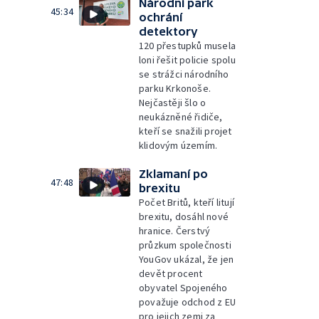
Národní park
45:34
ochrání
detektory
120 přestupků musela
loni řešit policie spolu
se strážci národního
parku Krkonoše.
Nejčastěji šlo o
neukázněné řidiče,
kteří se snažili projet
klidovým územím.
Zklamaní po
47:48
brexitu
Počet Britů, kteří litují
brexitu, dosáhl nové
hranice. Čerstvý
průzkum společnosti
YouGov ukázal, že jen
devět procent
obyvatel Spojeného
považuje odchod z EU
pro jejich zemi za