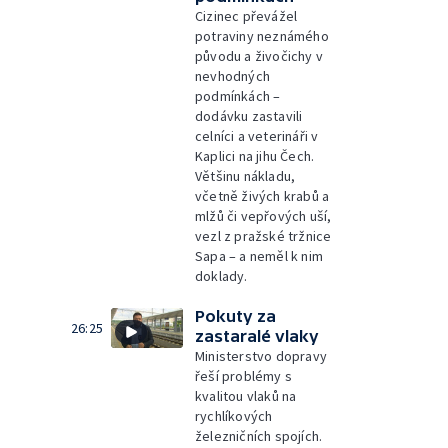
Cizinec převážel
potraviny neznámého
původu a živočichy v
nevhodných
podmínkách –
dodávku zastavili
celníci a veterináři v
Kaplici na jihu Čech.
Většinu nákladu,
včetně živých krabů a
mlžů či vepřových uší,
vezl z pražské tržnice
Sapa – a neměl k nim
doklady.
Pokuty za
26:25
zastaralé vlaky
Ministerstvo dopravy
řeší problémy s
kvalitou vlaků na
rychlíkových
železničních spojích.