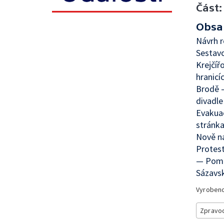
Část:
Obsa
Návrh r
Sestavo
Krejčíř
hranicí
Brodě 
divadle
Evakuac
stránka
Nově n
Protest
— Pomo
Sázavsk
Vyroben
Zpravod