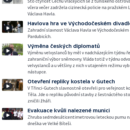
Sto čtyřicet Čechů vracejících se z tuniského ostrov
včera večer zadržela cizinecká policie na pražském L
Václava Havla.
Havlova hra ve Východočeském divadl
Zahradní slavnost Václava Havla ve Východočeském 
Pardubicích.
Výměna českých diplomatů
Výměnu velvyslanců by měl v nadcházejícím týdnu ře
zahraniční výbor sněmovny. Vláda totiž v týdnu odvo
velvyslanců a u většiny z nich v utajeném režimu vybr
nástupce.
Otevření repliky kostela v Gutech
V Třinci-Gutech slavnostně otevřeli pro veřejnost k
Těla. Jde o repliku původní stavby z šestnáctého sto
zničili žháři.
Evakuace kvůli nalezené munici
Zhruba sedmdesáticentimetrovou leteckou pumu n
dneška ve Velké Bíteši.