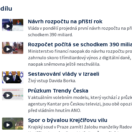
 dílu
Návrh rozpočtu na příští rok
Vláda v pondělí projedná první návrh rozpočtu na pří
schodkem 390 miliard.
Rozpočet počítá se schodkem 390 mili
Ministerstvo financí naopak do návrhu rozpočtu pro 
zahrnulo skoro třímiliardový výnos z digitální daně,
naopak sněmovna ještě neschválila.
Sestavování vlády v Izraeli
Živý vstup Davida Borka.
Průzkum Trendy Česka
V aktuálním volebním modelu, který vychází z prů
agentury Kantar pro Českou televizi, jsou obě opozi
před vládním hnutím ANO.
Spor o bývalou Krejčířovu vilu
Krajský soud v Praze zamítl žalobu manželky Rado