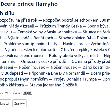
Dcera prince Harryho
h dílu
ozpočtu na příští rok — Rozpočet počítá se schodkem 390 m
vání vlády v Izraeli — Průzkum Trendy Česka — Spor o býva
ovu vilu — Zemské volby v Sasku-Anhaltsku — Situace na řec
ch — Výletní lodě v Benátkách — Stavba dálnice D4 — Požár 
— Problémy s antigenními testy — Havlova hra ve Východo
 — Výměna českých diplomatů — Otevření repliky kostela v
e kvůli nalezené munici — Kolony okolo velkých měst — Neg
 turismu — Omezení v české přírodě — Ochrana přírody před
akažení — Nošení roušek — Nošení roušek — Dárci kostní d
 v Budapešti — Připomínka Dne D v Normandii — Dcera prin
c propuštěným horníkům — Projev Donalda Trumpa — Opr
ého kláštera — Stavba jaderného úložiště
o
2021
•
Česko
ajství
Zprávy