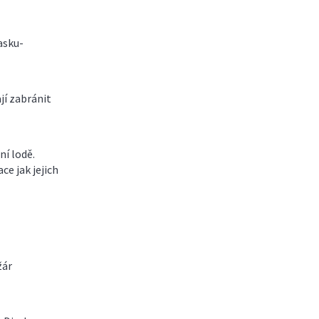
asku-
jí zabránit
ní lodě.
ce jak jejich
žár