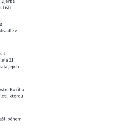
a Djerba
etišti
e
divadle v
šit
lala 21
ala jejich
ostel Božího
letí, kterou
ašli během