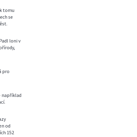
á k tomu
nech se
ěst.
Padl loni v
přírody,
á pro
– například
cí.
azy
en od
ích 152