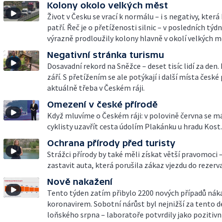
Kolony okolo velkých měst
Život v Česku se vrací k normálu – i s negativy, kter
patří. Řeč je o přetíženosti silnic – v posledních týd
výrazně prodloužily kolony hlavně v okolí velkých m
Negativní stránka turismu
Dosavadní rekord na Sněžce – deset tisíc lidí za den. 
září. S přetížením se ale potýkají i další místa české 
aktuálně třeba v Českém ráji.
Omezení v české přírodě
Když mluvíme o Českém ráji: v polovině června se m
cyklisty uzavřít cesta údolím Plakánku u hradu Kost.
Ochrana přírody před turisty
Strážci přírody by také měli získat větší pravomoci 
zastavit auta, která porušila zákaz vjezdu do rezerva
Nově nakažení
Tento týden zatím přibylo 2200 nových případů nák
koronavirem. Sobotní nárůst byl nejnižší za tento d
loňského srpna – laboratoře potvrdily jako pozitivn