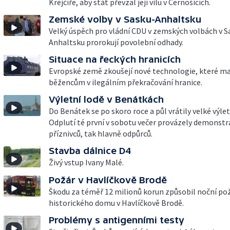
Krejčíře, aby stát převzal její vilu v Černošicích.
Zemské volby v Sasku-Anhaltsku
Velký úspěch pro vládní CDU v zemských volbách v S
Anhaltsku prorokují povolební odhady.
Situace na řeckých hranicích
Evropské země zkoušejí nové technologie, které ma
běžencům v ilegálním překračování hranice.
Výletní lodě v Benátkách
Do Benátek se po skoro roce a půl vrátily velké výlet
Odplutí té první v sobotu večer provázely demonstra
příznivců, tak hlavně odpůrců.
Stavba dálnice D4
Živý vstup Ivany Malé.
Požár v Havlíčkově Brodě
Škodu za téměř 12 milionů korun způsobil noční po
historického domu v Havlíčkově Brodě.
Problémy s antigenními testy