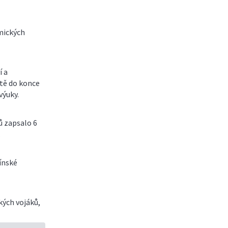
mických
í a
ště do konce
výuky.
ů zapsalo 6
.
čínské
kých vojáků,