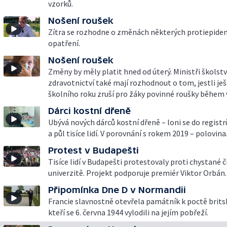
vzorků.
Nošení roušek
Zítra se rozhodne o změnách některých protiepide
opatření.
Nošení roušek
Změny by měly platit hned od úterý. Ministři školstv
zdravotnictví také mají rozhodnout o tom, jestli je
školního roku zruší pro žáky povinné roušky během 
Dárci kostní dřeně
Ubývá nových dárců kostní dřeně – loni se do registr
a půl tisíce lidí. V porovnání s rokem 2019 – polovina
Protest v Budapešti
Tisíce lidí v Budapešti protestovaly proti chystané 
univerzitě. Projekt podporuje premiér Viktor Orbán.
Připomínka Dne D v Normandii
Francie slavnostně otevřela památník k poctě brits
kteří se 6. června 1944 vylodili na jejím pobřeží.