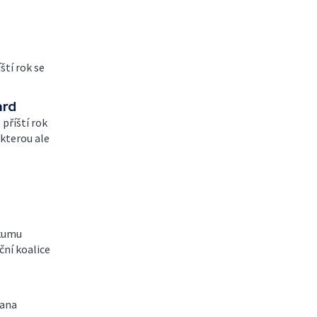
ští rok se
ard
příští rok
 kterou ale
zkumu
ční koalice
vana