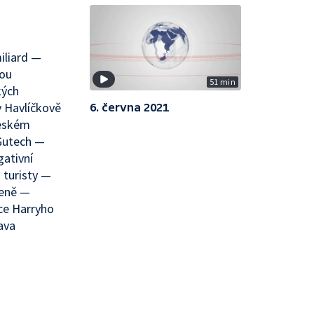
iliard —
lou
51 min
kých
v Havlíčkově
6. června 2021
českém
 Gutech —
ativní
 turisty —
řeně —
ce Harryho
ava